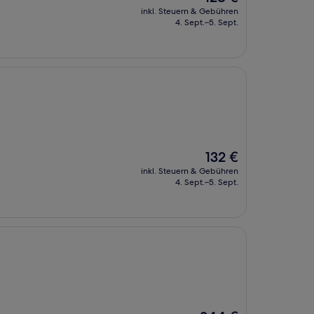
Preis
inkl. Steuern & Gebühren
beträgt
4. Sept.–5. Sept.
128 €
Der
132 €
Preis
inkl. Steuern & Gebühren
beträgt
4. Sept.–5. Sept.
132 €