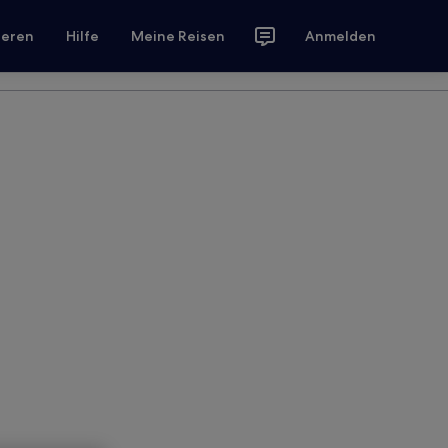
ieren
Hilfe
Meine Reisen
Anmelden