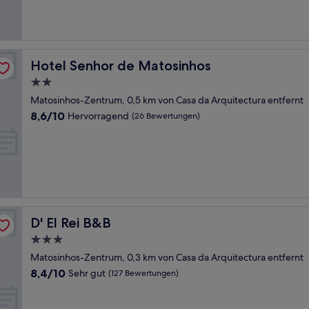
gut,
(403
Bewertungen)
Hotel Senhor de Matosinhos
Hotel Senhor de Matosinhos
2.0-
Sterne-
Matosinhos-Zentrum, 0,5 km von Casa da Arquitectura entfernt
Unterkunft
8.6
8,6/10
Hervorragend
(26 Bewertungen)
von
10,
Hervorragend,
(26
Bewertungen)
D' El Rei B&B
D' El Rei B&B
3.0-
Sterne-
Matosinhos-Zentrum, 0,3 km von Casa da Arquitectura entfernt
Unterkunft
8.4
8,4/10
Sehr gut
(127 Bewertungen)
von
10,