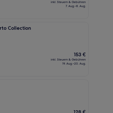
Preis
inkl. Steuern & Gebühren
beträgt
7. Aug.–8. Aug.
72 €
on
to Collection
Der
153 €
Preis
inkl. Steuern & Gebühren
beträgt
19. Aug.–20. Aug.
153 €
Der
128 €