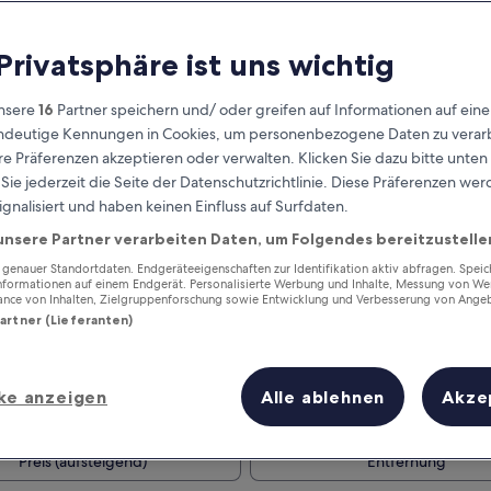
 Privatsphäre ist uns wichtig
nsere
16
Partner speichern und/ oder greifen auf Informationen auf ein
eindeutige Kennungen in Cookies, um personenbezogene Daten zu verarb
e Präferenzen akzeptieren oder verwalten. Klicken Sie dazu bitte unten
ie jederzeit die Seite der Datenschutzrichtlinie. Diese Präferenzen we
ignalisiert und haben keinen Einfluss auf Surfdaten.
unsere Partner verarbeiten Daten, um Folgendes bereitzustelle
Verdiene Prämien für jede
wahrgenommene Übernachtung
enauer Standortdaten. Endgeräteeigenschaften zur Identifikation aktiv abfragen. Spei
Informationen auf einem Endgerät. Personalisierte Werbung und Inhalte, Messung von We
ance von Inhalten, Zielgruppenforschung sowie Entwicklung und Verbesserung von Ange
Partner (Lieferanten)
ke anzeigen
Alle ablehnen
Akze
Morgen
Dieses Wochenende
7. Aug. - 8. Aug.
7. Aug. - 9. Aug.
Preis (aufsteigend)
Entfernung