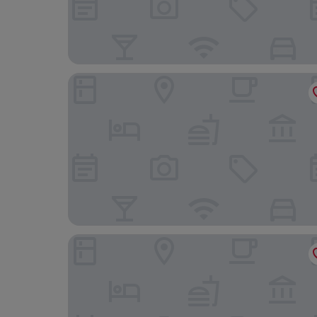
Four Points by Sheraton Matosinhos
Eurostars Matosinhos