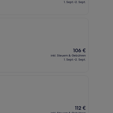
beträgt
1. Sept.–2. Sept.
120 €
Der
106 €
Preis
inkl. Steuern & Gebühren
beträgt
1. Sept.–2. Sept.
106 €
Der
112 €
Preis