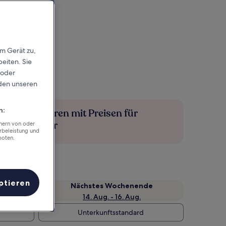
em Gerät zu,
eiten. Sie
 oder
rden unseren
n:
Mehr sparen mit Preisen für
Mitglieder
chern von oder
rbeleistung und
boten.
ptieren
Nächstes Wochenende
14. Aug. - 16. Aug.
Unterkunftsstandard