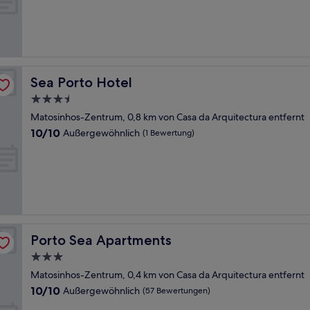
Außergewöhnlich,
(128
Bewertungen)
Sea Porto Hotel
Sea Porto Hotel
3.5-
Sterne-
Matosinhos-Zentrum, 0,8 km von Casa da Arquitectura entfernt
Unterkunft
10.0
10/10
Außergewöhnlich
(1 Bewertung)
von
10,
Außergewöhnlich,
(1
Bewertung)
Porto Sea Apartments
Porto Sea Apartments
3.0-
Sterne-
Matosinhos-Zentrum, 0,4 km von Casa da Arquitectura entfernt
Unterkunft
10.0
10/10
Außergewöhnlich
(57 Bewertungen)
von