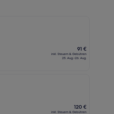
Der
91 €
Preis
inkl. Steuern & Gebühren
beträgt
25. Aug.–26. Aug.
91 €
Der
120 €
Preis
inkl. Steuern & Gebühren