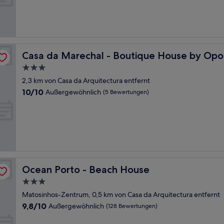
Sehr
gut,
(34
Bewertungen)
ollection
Casa da Marechal - Boutique House by Oporto Collecti
Casa da Marechal - Boutique House by Opor
3.0-
Sterne-
2,3 km von Casa da Arquitectura entfernt
Unterkunft
10.0
10/10
Außergewöhnlich
(5 Bewertungen)
von
10,
Außergewöhnlich,
(5
Bewertungen)
Ocean Porto - Beach House
Ocean Porto - Beach House
3.0-
Sterne-
Matosinhos-Zentrum, 0,5 km von Casa da Arquitectura entfernt
Unterkunft
9.8
9,8/10
Außergewöhnlich
(128 Bewertungen)
von
10,