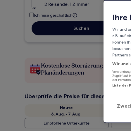
2 Reisende, 1 Zimmer
Ihre
Ich reise geschäftlich
Suchen
Wir und u
z.B. auf 
können Ihr
besuchen S
Partnern s
Wir und 
Kostenlose Stornierung bei
Planänderungen
Verwendung g
Zugriff auf 
der Perform
Liste der 
Überprüfe die Preise für diese Daten
Zwec
Heute
6. Aug. - 7. Aug.
Empfohlene Unterkünfte