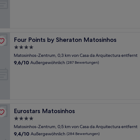
10,
Außergewöhnlich,
(57
Bewertungen)
Four Points by Sheraton Matosinhos
Four Points by Sheraton Matosinhos
4.0-
Sterne-
Matosinhos-Zentrum, 0,3 km von Casa da Arquitectura entfernt
Unterkunft
9.6
9,6/10
Außergewöhnlich
(287 Bewertungen)
von
10,
Außergewöhnlich,
(287
Bewertungen)
Eurostars Matosinhos
Eurostars Matosinhos
4.0-
Sterne-
Matosinhos-Zentrum, 0,5 km von Casa da Arquitectura entfernt
Unterkunft
9.4
9,4/10
Außergewöhnlich
(284 Bewertungen)
von