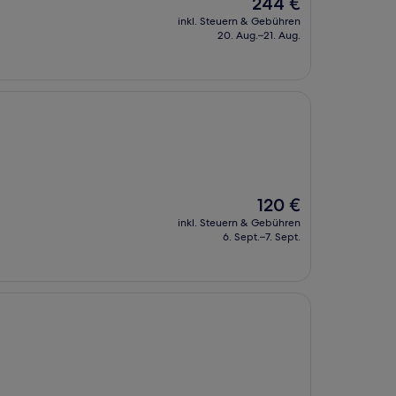
Der
244 €
Preis
inkl. Steuern & Gebühren
beträgt
20. Aug.–21. Aug.
244 €
Der
120 €
Preis
inkl. Steuern & Gebühren
beträgt
6. Sept.–7. Sept.
120 €