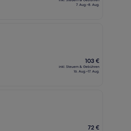
inkl. Steuern & Gebühren
beträgt
7. Aug.–8. Aug.
112 €
Der
103 €
Preis
inkl. Steuern & Gebühren
beträgt
16. Aug.–17. Aug.
103 €
Der
72 €