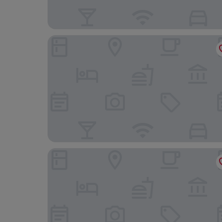
Hotel Senhor de Matosinhos
D' El Rei B&B