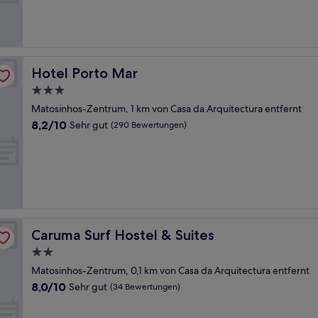
Sehr
gut,
(127
Bewertungen)
Hotel Porto Mar
Hotel Porto Mar
3.0-
Sterne-
Matosinhos-Zentrum, 1 km von Casa da Arquitectura entfernt
Unterkunft
8.2
8,2/10
Sehr gut
(290 Bewertungen)
von
10,
Sehr
gut,
(290
Bewertungen)
Caruma Surf Hostel & Suites
Caruma Surf Hostel & Suites
2.0-
Sterne-
Matosinhos-Zentrum, 0,1 km von Casa da Arquitectura entfernt
Unterkunft
8.0
8,0/10
Sehr gut
(34 Bewertungen)
von
10,