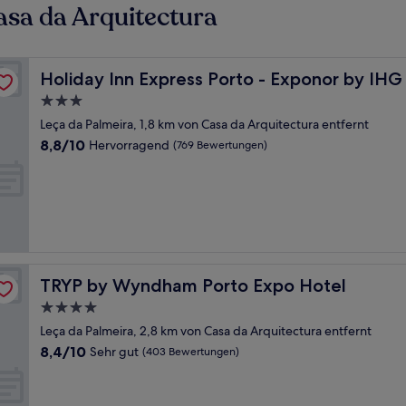
sa da Arquitectura
Holiday Inn Express Porto - Exponor by IHG
Holiday Inn Express Porto - Exponor by IHG
3.0-
Sterne-
Leça da Palmeira, 1,8 km von Casa da Arquitectura entfernt
Unterkunft
8.8
8,8/10
Hervorragend
(769 Bewertungen)
von
10,
Hervorragend,
(769
Bewertungen)
TRYP by Wyndham Porto Expo Hotel
TRYP by Wyndham Porto Expo Hotel
4.0-
Sterne-
Leça da Palmeira, 2,8 km von Casa da Arquitectura entfernt
Unterkunft
8.4
8,4/10
Sehr gut
(403 Bewertungen)
von
10,
Sehr