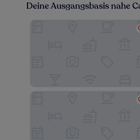
Deine Ausgangsbasis nahe Ca
Holiday Inn Express Porto - Exponor by IHG
TRYP by Wyndham Porto Expo Hotel