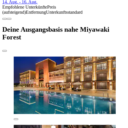
14. Aug. - 16. Aug.
Empfohlene Unterkünfte
Preis
(aufsteigend)
Entfernung
Unterkunftsstandard
Deine Ausgangsbasis nahe Miyawaki
Forest