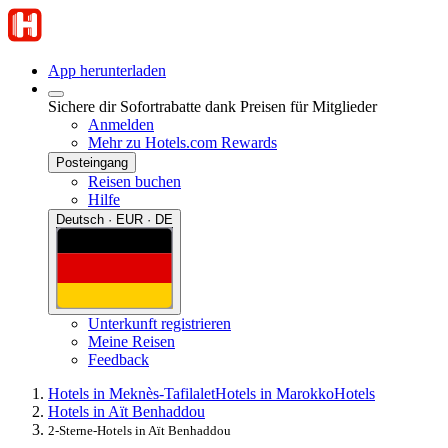
App herunterladen
Sichere dir Sofortrabatte dank Preisen für Mitglieder
Anmelden
Mehr zu Hotels.com Rewards
Posteingang
Reisen buchen
Hilfe
Deutsch · EUR · DE
Unterkunft registrieren
Meine Reisen
Feedback
Hotels in Meknès-Tafilalet
Hotels in Marokko
Hotels
Hotels in Aït Benhaddou
2-Sterne-Hotels in Aït Benhaddou