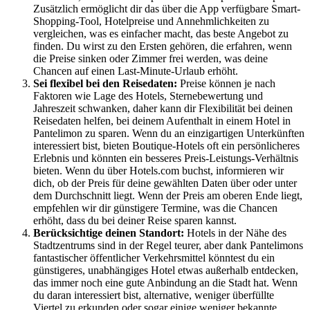
Zusätzlich ermöglicht dir das über die App verfügbare Smart-
Shopping-Tool, Hotelpreise und Annehmlichkeiten zu
vergleichen, was es einfacher macht, das beste Angebot zu
finden. Du wirst zu den Ersten gehören, die erfahren, wenn
die Preise sinken oder Zimmer frei werden, was deine
Chancen auf einen Last-Minute-Urlaub erhöht.
Sei flexibel bei den Reisedaten:
Preise können je nach
Faktoren wie Lage des Hotels, Sternebewertung und
Jahreszeit schwanken, daher kann dir Flexibilität bei deinen
Reisedaten helfen, bei deinem Aufenthalt in einem Hotel in
Pantelimon zu sparen. Wenn du an einzigartigen Unterkünften
interessiert bist, bieten Boutique-Hotels oft ein persönlicheres
Erlebnis und könnten ein besseres Preis-Leistungs-Verhältnis
bieten. Wenn du über Hotels.com buchst, informieren wir
dich, ob der Preis für deine gewählten Daten über oder unter
dem Durchschnitt liegt. Wenn der Preis am oberen Ende liegt,
empfehlen wir dir günstigere Termine, was die Chancen
erhöht, dass du bei deiner Reise sparen kannst.
Berücksichtige deinen Standort:
Hotels in der Nähe des
Stadtzentrums sind in der Regel teurer, aber dank Pantelimons
fantastischer öffentlicher Verkehrsmittel könntest du ein
günstigeres, unabhängiges Hotel etwas außerhalb entdecken,
das immer noch eine gute Anbindung an die Stadt hat. Wenn
du daran interessiert bist, alternative, weniger überfüllte
Viertel zu erkunden oder sogar einige weniger bekannte