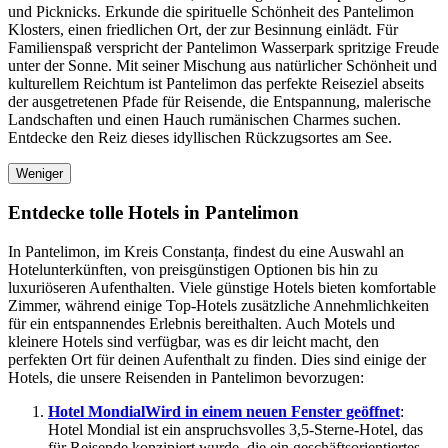
und Picknicks. Erkunde die spirituelle Schönheit des Pantelimon
Klosters, einen friedlichen Ort, der zur Besinnung einlädt. Für
Familienspaß verspricht der Pantelimon Wasserpark spritzige Freude
unter der Sonne. Mit seiner Mischung aus natürlicher Schönheit und
kulturellem Reichtum ist Pantelimon das perfekte Reiseziel abseits
der ausgetretenen Pfade für Reisende, die Entspannung, malerische
Landschaften und einen Hauch rumänischen Charmes suchen.
Entdecke den Reiz dieses idyllischen Rückzugsortes am See.
Weniger
Entdecke tolle Hotels in Pantelimon
In Pantelimon, im Kreis Constanța, findest du eine Auswahl an
Hotelunterkünften, von preisgünstigen Optionen bis hin zu
luxuriöseren Aufenthalten. Viele günstige Hotels bieten komfortable
Zimmer, während einige Top-Hotels zusätzliche Annehmlichkeiten
für ein entspannendes Erlebnis bereithalten. Auch Motels und
kleinere Hotels sind verfügbar, was es dir leicht macht, den
perfekten Ort für deinen Aufenthalt zu finden. Dies sind einige der
Hotels, die unsere Reisenden in Pantelimon bevorzugen:
Hotel Mondial
Wird in einem neuen Fenster geöffnet
:
Hotel Mondial ist ein anspruchsvolles 3,5-Sterne-Hotel, das
für Reisende konzipiert wurde, die ein geschäftsorientiertes