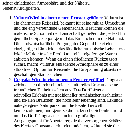
seiner einladenden Atmosphäre und der Nähe zu
Sehenswürdigkeiten.
Vulturu
Wird in einem neuen Fenster geöffnet
: Vulturu ist
ein charmantes Reiseziel, bekannt für seine ruhige Umgebung
und die eng verbundene Gemeinschaft. Besucher können die
malerische Schönheit der Landschaft genießen, die perfekt für
gemütliche Spaziergänge und das Eintauchen in die Natur ist.
Die landwirtschaftliche Prägung der Gegend bietet einen
einzigartigen Einblick in das ländliche rumänische Leben, wo
lokale Märkte frische Produkte und handgefertigte Waren
anbieten können. Wenn du einen friedlichen Rückzugsort
suchst, macht Vulturus einladende Atmosphäre es zu einer
attraktiven Option für Reisende, die Entspannung abseits der
geschäftigen Städte suchen.
Cogealac
Wird in einem neuen Fenster geöffnet
: Cogealac
zeichnet sich durch sein reiches kulturelles Erbe und seine
freundlichen Einheimischen aus. Das Dorf bietet ein
reizvolles Erlebnis mit traditioneller rumänischer Architektur
und lokalen Bräuchen, die noch sehr lebendig sind. Erkunde
nahegelegene Naturparks, um die lokale Tierwelt
kennenzulernen, und genieße die malerische Schönheit rund
um das Dorf. Cogealac ist auch ein großartiger
Ausgangspunkt für Abenteurer, die die verborgenen Schätze
des Kreises Constanța erkunden möchten, während sie die