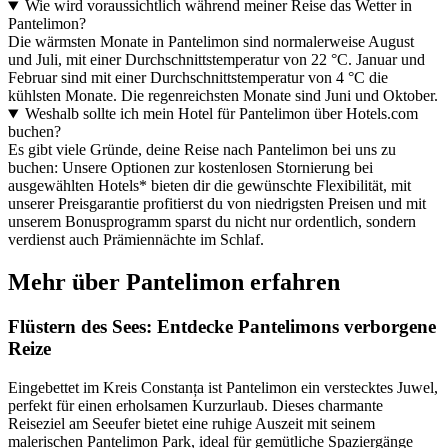
Wie wird voraussichtlich während meiner Reise das Wetter in
Pantelimon?
Die wärmsten Monate in Pantelimon sind normalerweise August
und Juli, mit einer Durchschnittstemperatur von 22 °C. Januar und
Februar sind mit einer Durchschnittstemperatur von 4 °C die
kühlsten Monate. Die regenreichsten Monate sind Juni und Oktober.
Weshalb sollte ich mein Hotel für Pantelimon über Hotels.com
buchen?
Es gibt viele Gründe, deine Reise nach Pantelimon bei uns zu
buchen: Unsere Optionen zur kostenlosen Stornierung bei
ausgewählten Hotels* bieten dir die gewünschte Flexibilität, mit
unserer Preisgarantie profitierst du von niedrigsten Preisen und mit
unserem Bonusprogramm sparst du nicht nur ordentlich, sondern
verdienst auch Prämiennächte im Schlaf.
Mehr über Pantelimon erfahren
Flüstern des Sees: Entdecke Pantelimons verborgene
Reize
Eingebettet im Kreis Constanța ist Pantelimon ein verstecktes Juwel,
perfekt für einen erholsamen Kurzurlaub. Dieses charmante
Reiseziel am Seeufer bietet eine ruhige Auszeit mit seinem
malerischen Pantelimon Park, ideal für gemütliche Spaziergänge