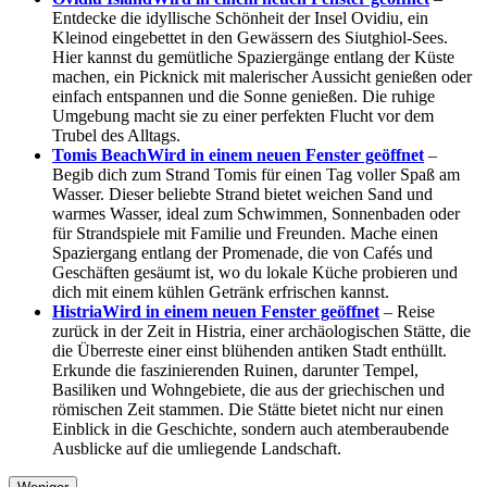
Entdecke die idyllische Schönheit der Insel Ovidiu, ein
Kleinod eingebettet in den Gewässern des Siutghiol-Sees.
Hier kannst du gemütliche Spaziergänge entlang der Küste
machen, ein Picknick mit malerischer Aussicht genießen oder
einfach entspannen und die Sonne genießen. Die ruhige
Umgebung macht sie zu einer perfekten Flucht vor dem
Trubel des Alltags.
Tomis Beach
Wird in einem neuen Fenster geöffnet
–
Begib dich zum Strand Tomis für einen Tag voller Spaß am
Wasser. Dieser beliebte Strand bietet weichen Sand und
warmes Wasser, ideal zum Schwimmen, Sonnenbaden oder
für Strandspiele mit Familie und Freunden. Mache einen
Spaziergang entlang der Promenade, die von Cafés und
Geschäften gesäumt ist, wo du lokale Küche probieren und
dich mit einem kühlen Getränk erfrischen kannst.
Histria
Wird in einem neuen Fenster geöffnet
– Reise
zurück in der Zeit in Histria, einer archäologischen Stätte, die
die Überreste einer einst blühenden antiken Stadt enthüllt.
Erkunde die faszinierenden Ruinen, darunter Tempel,
Basiliken und Wohngebiete, die aus der griechischen und
römischen Zeit stammen. Die Stätte bietet nicht nur einen
Einblick in die Geschichte, sondern auch atemberaubende
Ausblicke auf die umliegende Landschaft.