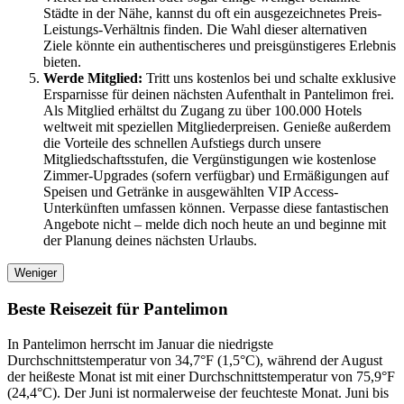
Städte in der Nähe, kannst du oft ein ausgezeichnetes Preis-
Leistungs-Verhältnis finden. Die Wahl dieser alternativen
Ziele könnte ein authentischeres und preisgünstigeres Erlebnis
bieten.
Werde Mitglied:
Tritt uns kostenlos bei und schalte exklusive
Ersparnisse für deinen nächsten Aufenthalt in Pantelimon frei.
Als Mitglied erhältst du Zugang zu über 100.000 Hotels
weltweit mit speziellen Mitgliederpreisen. Genieße außerdem
die Vorteile des schnellen Aufstiegs durch unsere
Mitgliedschaftsstufen, die Vergünstigungen wie kostenlose
Zimmer-Upgrades (sofern verfügbar) und Ermäßigungen auf
Speisen und Getränke in ausgewählten VIP Access-
Unterkünften umfassen können. Verpasse diese fantastischen
Angebote nicht – melde dich noch heute an und beginne mit
der Planung deines nächsten Urlaubs.
Weniger
Beste Reisezeit für Pantelimon
In Pantelimon herrscht im Januar die niedrigste
Durchschnittstemperatur von 34,7°F (1,5°C), während der August
der heißeste Monat ist mit einer Durchschnittstemperatur von 75,9°F
(24,4°C). Der Juni ist normalerweise der feuchteste Monat. Juni bis