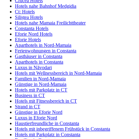
Crucea Hotels
Hotels nahe Bahnhof Medgidia
Ct: Hotels
Siliștea Hotels
Hotels nahe Mamaia Freilichttheater
Constanta Hotels
Eforie Nord Hotels
Eforie Hotels
Aparthotels in Nord-Mamaia
Ferienwohnungen in Constanta
Gasthäuser in Constanta
Aparthotels in Constanta
Luxus in Năvodari
Hotels mit Wellnessbereich in Nord-Mamaia
Familien in Nord-Mamaia
Günstige in Nord-Mamaia
Hotels mit Parkplatz in CT
Business in CT
Hotels mit Fitnessbereich in CT
Strand in CT
Günstige in Eforie Nord
Luxus in Eforie Nord
Haustierfreundliche in Constanta
Hotels mit inbegriffenem Frühstück in Constanta
Hotels mit Parkplatz in Constanta