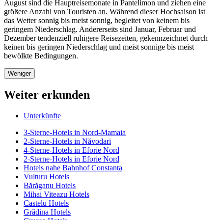
August sind die Hauptreisemonate in Pantelimon und ziehen eine
größere Anzahl von Touristen an. Während dieser Hochsaison ist
das Wetter sonnig bis meist sonnig, begleitet von keinem bis
geringem Niederschlag. Andererseits sind Januar, Februar und
Dezember tendenziell ruhigere Reisezeiten, gekennzeichnet durch
keinen bis geringen Niederschlag und meist sonnige bis meist
bewölkte Bedingungen.
Weniger
Weiter erkunden
Unterkünfte
3-Sterne-Hotels in Nord-Mamaia
2-Sterne-Hotels in Năvodari
4-Sterne-Hotels in Eforie Nord
2-Sterne-Hotels in Eforie Nord
Hotels nahe Bahnhof Constanta
Vulturu Hotels
Bărăganu Hotels
Mihai Viteazu Hotels
Castelu Hotels
Grădina Hotels