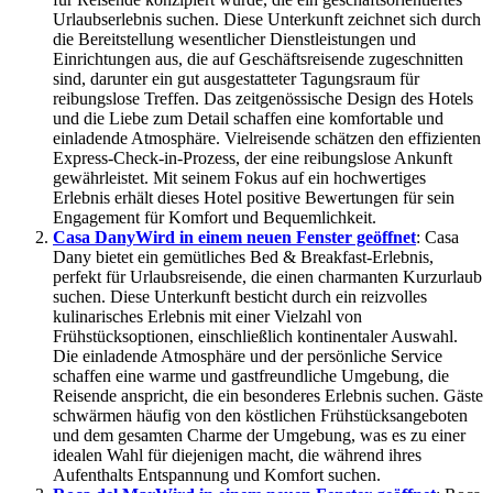
Urlaubserlebnis suchen. Diese Unterkunft zeichnet sich durch
die Bereitstellung wesentlicher Dienstleistungen und
Einrichtungen aus, die auf Geschäftsreisende zugeschnitten
sind, darunter ein gut ausgestatteter Tagungsraum für
reibungslose Treffen. Das zeitgenössische Design des Hotels
und die Liebe zum Detail schaffen eine komfortable und
einladende Atmosphäre. Vielreisende schätzen den effizienten
Express-Check-in-Prozess, der eine reibungslose Ankunft
gewährleistet. Mit seinem Fokus auf ein hochwertiges
Erlebnis erhält dieses Hotel positive Bewertungen für sein
Engagement für Komfort und Bequemlichkeit.
Casa Dany
Wird in einem neuen Fenster geöffnet
: Casa
Dany bietet ein gemütliches Bed & Breakfast-Erlebnis,
perfekt für Urlaubsreisende, die einen charmanten Kurzurlaub
suchen. Diese Unterkunft besticht durch ein reizvolles
kulinarisches Erlebnis mit einer Vielzahl von
Frühstücksoptionen, einschließlich kontinentaler Auswahl.
Die einladende Atmosphäre und der persönliche Service
schaffen eine warme und gastfreundliche Umgebung, die
Reisende anspricht, die ein besonderes Erlebnis suchen. Gäste
schwärmen häufig von den köstlichen Frühstücksangeboten
und dem gesamten Charme der Umgebung, was es zu einer
idealen Wahl für diejenigen macht, die während ihres
Aufenthalts Entspannung und Komfort suchen.