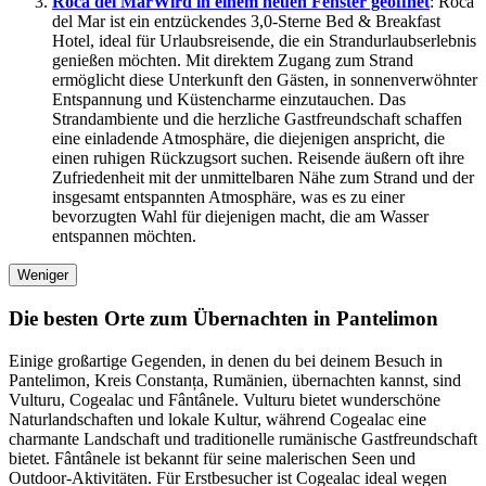
Roca del Mar
Wird in einem neuen Fenster geöffnet
: Roca
del Mar ist ein entzückendes 3,0-Sterne Bed & Breakfast
Hotel, ideal für Urlaubsreisende, die ein Strandurlaubserlebnis
genießen möchten. Mit direktem Zugang zum Strand
ermöglicht diese Unterkunft den Gästen, in sonnenverwöhnter
Entspannung und Küstencharme einzutauchen. Das
Strandambiente und die herzliche Gastfreundschaft schaffen
eine einladende Atmosphäre, die diejenigen anspricht, die
einen ruhigen Rückzugsort suchen. Reisende äußern oft ihre
Zufriedenheit mit der unmittelbaren Nähe zum Strand und der
insgesamt entspannten Atmosphäre, was es zu einer
bevorzugten Wahl für diejenigen macht, die am Wasser
entspannen möchten.
Weniger
Die besten Orte zum Übernachten in Pantelimon
Einige großartige Gegenden, in denen du bei deinem Besuch in
Pantelimon, Kreis Constanța, Rumänien, übernachten kannst, sind
Vulturu, Cogealac und Fântânele. Vulturu bietet wunderschöne
Naturlandschaften und lokale Kultur, während Cogealac eine
charmante Landschaft und traditionelle rumänische Gastfreundschaft
bietet. Fântânele ist bekannt für seine malerischen Seen und
Outdoor-Aktivitäten. Für Erstbesucher ist Cogealac ideal wegen