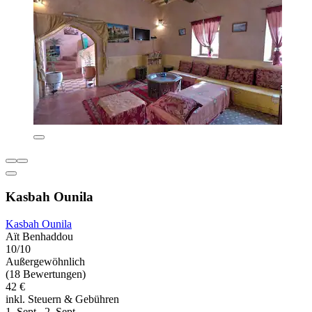
Kasbah Ounila
Kasbah Ounila
Aït Benhaddou
10/10
Außergewöhnlich
(18 Bewertungen)
42 €
inkl. Steuern & Gebühren
1. Sept.–2. Sept.