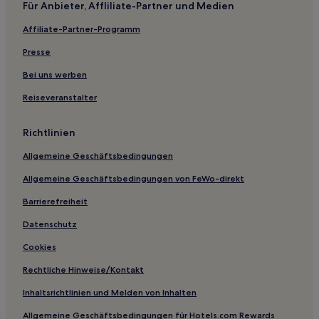
Für Anbieter, Affliliate-Partner und Medien
Hotels nahe Blauer Wald Zentralpark
Affiliate-Partner-Programm
Hotels nahe Bibliothek der Präfektur Aomori
Hotels nahe Experience Tunnel Station
Presse
Itayanagi Hotels
Bei uns werben
Asamushi Onsen Hotels
Reiseveranstalter
Yagen Onsen Hotels
Richtlinien
Hotels nahe Moya Hills
Allgemeine Geschäftsbedingungen
Hotels nahe Berg Osore
Allgemeine Geschäftsbedingungen von FeWo-direkt
Hotels nahe Hotoke-ga-ura
Präfektur Aomori: Hotels
Barrierefreiheit
Hotels nahe Foreign Teachers Museum
Datenschutz
Cookies
Rechtliche Hinweise/Kontakt
Inhaltsrichtlinien und Melden von Inhalten
Allgemeine Geschäftsbedingungen für Hotels.com Rewards