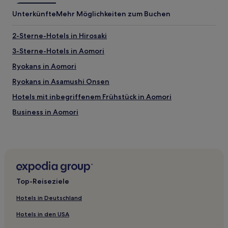
Unterkünfte
Mehr Möglichkeiten zum Buchen
2-Sterne-Hotels in Hirosaki
3-Sterne-Hotels in Aomori
Ryokans in Aomori
Ryokans in Asamushi Onsen
Hotels mit inbegriffenem Frühstück in Aomori
Business in Aomori
Hotels mit Wellnessbereich in Aomori
Günstige in Aomori
Hotels mit Thermalbad in Aomori
Hotels mit Thermalbad in Asamushi Onsen
Top-Reiseziele
Hotels mit Thermalbad nahe Strand Senjyojiki
Hotels in Deutschland
Yokohama Hotels
Hotels in den USA
Hotels nahe Aomori Tourist Information Center ASPAM