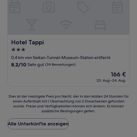
Hotel Tappi
Hotel Tappi
3.0-
Sterne-
0,4 km von Seikan-Tunnel-Museum-Station entfernt
Unterkunft
8.2
8,2/10
Sehr gut
(39 Bewertungen)
von
Der
166 €
10,
Preis
Sehr
23. Aug.–24. Aug.
beträgt
gut,
166 €
(39
Dies
Dies ist der niedrigste Preis pro Nacht, der in den letzten 24 Stunden für
Bewertungen)
einen Aufenthalt mit 1 Übernachtung von 2 Erwachsenen gefunden
ist
wurde. Preise und Verfügbarkeiten können sich ändern. Es können
der
zusätzliche Bedingungen gelten.
niedrigste
Preis
Alle Unterkünfte anzeigen
pro
Nacht,
der