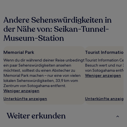
in
den
letzten
Andere Sehenswürdigkeiten in
24 Stunden
für
der Nähe von: Seikan-Tunnel-
einen
Aufenthalt
Museum-Station
mit
1 Übernachtung
von
Memorial Park
Tourist Information
2 Erwachsenen
gefunden
Wenn du dir während deiner Reise unbedingt
Tourist Information Cent
wurde.
ein paar Sehenswürdigkeiten ansehen
Besuch wert und nur 3
Preise
möchtest, solltest du einen Abstecher zu
von Sotogahama entfer
und
Memorial Park machen – nur eine von vielen
Weniger anzeigen
Verfügbarkeiten
lokalen Sehenswürdigkeiten, 33,9 km vom
können
Zentrum von Sotogahama entfernt.
sich
Weniger anzeigen
ändern.
Unterkünfte anzeigen
Unterkünfte anzeige
Es
können
zusätzliche
Weiter erkunden
Bedingungen
gelten.