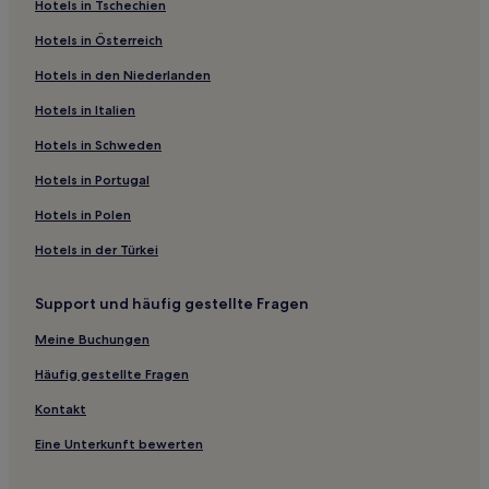
Hotels in Tschechien
Hotels nahe Tanabu Shrine
Hotels in Österreich
Kreis Higashitsugaru: Hotels
Hotels in den Niederlanden
Hotels nahe Hakkoda Skigebiet
Imabetsu Hotels
Hotels in Italien
Hotels nahe Straßenstation Yokohama Nanohana Plaza
Hotels in Schweden
Mutsu Hotels
Hotels in Portugal
Hiranai Hotels
Hotels in Polen
Hotels nahe Aomori
Hotels in der Türkei
Hotels nahe Bahnhof Shin-Aomori
Support und häufig gestellte Fragen
Aomori Hotels
Hotels nahe Sannai-Maruyama-Ruinen
Meine Buchungen
Hotels nahe Seikan Tunnel Entrance Park
Häufig gestellte Fragen
Hotels nahe Kazama-mura Squid Center
Kontakt
Fujisaki Hotels
Eine Unterkunft bewerten
Hotels nahe Hafen von Aomori