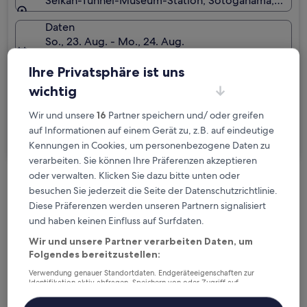
Seikan-Tunnel-Museum-Station, Sotogahama, Präfek
Daten
So., 23. Aug. - Mo., 24. Aug.
Gäste
Ihre Privatsphäre ist uns
2 Reisende, 1 Zimmer
wichtig
Ich reise geschäftlich
Wir und unsere
16
Partner speichern und/ oder greifen
auf Informationen auf einem Gerät zu, z.B. auf eindeutige
Suchen
Kennungen in Cookies, um personenbezogene Daten zu
verarbeiten. Sie können Ihre Präferenzen akzeptieren
oder verwalten. Klicken Sie dazu bitte unten oder
Kostenlose Stornierung bei
besuchen Sie jederzeit die Seite der Datenschutzrichtlinie.
Planänderungen
Diese Präferenzen werden unseren Partnern signalisiert
und haben keinen Einfluss auf Surfdaten.
Verdiene Prämien für jede
Wir und unsere Partner verarbeiten Daten, um
Folgendes bereitzustellen:
wahrgenommene Übernachtung
Verwendung genauer Standortdaten. Endgeräteeigenschaften zur
Identifikation aktiv abfragen. Speichern von oder Zugriff auf
Mehr sparen mit Preisen für Mitglieder
Informationen auf einem Endgerät. Personalisierte Werbung und
Inhalte, Messung von Werbeleistung und der Performance von Inhalten,