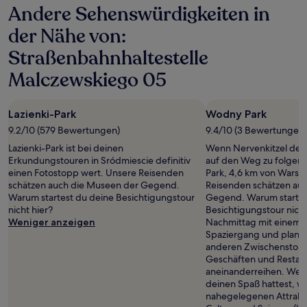
Andere Sehenswürdigkeiten in
der Nähe von:
Straßenbahnhaltestelle
Malczewskiego 05
Lazienki-Park
Wodny Park
9.2/10 (579 Bewertungen)
9.4/10 (3 Bewertungen)
Lazienki-Park ist bei deinen
Wenn Nervenkitzel dein
Erkundungstouren in Sródmiescie definitiv
auf den Weg zu folgend
einen Fotostopp wert. Unsere Reisenden
Park, 4,6 km von Warsc
schätzen auch die Museen der Gegend.
Reisenden schätzen au
Warum startest du deine Besichtigungstour
Gegend. Warum startes
nicht hier?
Besichtigungstour nich
Weniger anzeigen
Nachmittag mit einem 
Spaziergang und plane
anderen Zwischenstopp 
Geschäften und Restaura
aneinanderreihen. Wen
deinen Spaß hattest, w
nahegelegenen Attrakti