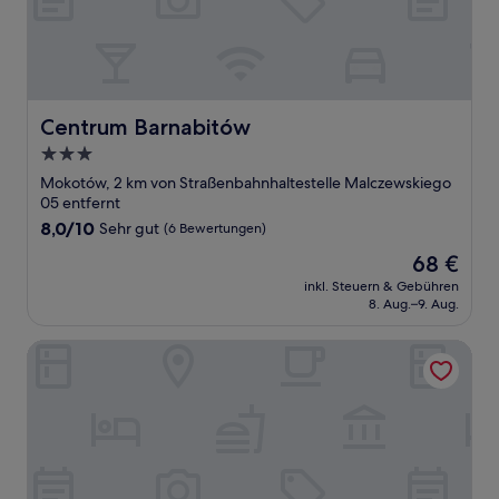
Centrum Barnabitów
Centrum Barnabitów
3.0-
Sterne-
Mokotów, 2 km von Straßenbahnhaltestelle Malczewskiego
Unterkunft
05 entfernt
8.0
8,0/10
Sehr gut
(6 Bewertungen)
von
Der
68 €
10,
Preis
Sehr
inkl. Steuern & Gebühren
beträgt
8. Aug.–9. Aug.
gut,
68 €
(6
Bewertungen)
Hotel Aramis