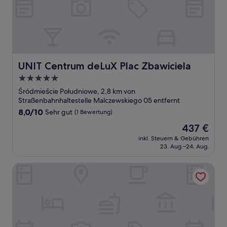
UNIT Centrum deLuX Plac Zbawiciela
UNIT Centrum deLuX Plac Zbawiciela
5.0-
Sterne-
Śródmieście Południowe, 2,8 km von
Unterkunft
Straßenbahnhaltestelle Malczewskiego 05 entfernt
8.0
8,0/10
Sehr gut
(1 Bewertung)
von
Der
437 €
10,
Preis
Sehr
inkl. Steuern & Gebühren
beträgt
23. Aug.–24. Aug.
gut,
437 €
(1
Bewertung)
Noli Mokotow