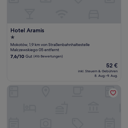
Hotel Aramis
Hotel Aramis
1.0-
Stern-
Mokotów, 1,9 km von Straßenbahnhaltestelle
Unterkunft
Malczewskiego 05 entfernt
7.6
7,6/10
Gut
(416 Bewertungen)
von
Der
52 €
10,
Preis
Gut,
inkl. Steuern & Gebühren
beträgt
8. Aug.–9. Aug.
(416
52 €
Bewertungen)
La Belle Epoque