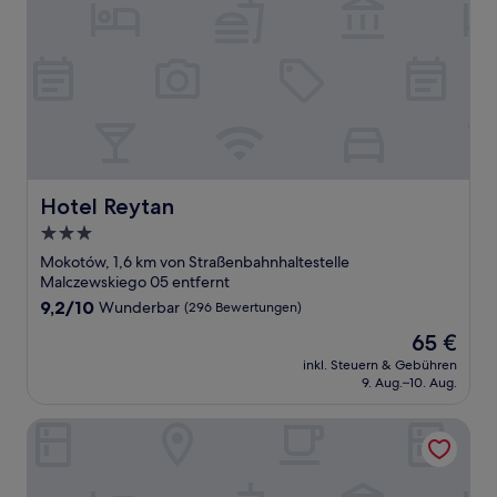
Hotel Reytan
Hotel Reytan
3.0-
Sterne-
Mokotów, 1,6 km von Straßenbahnhaltestelle
Unterkunft
Malczewskiego 05 entfernt
9.2
9,2/10
Wunderbar
(296 Bewertungen)
von
Der
65 €
10,
Preis
Wunderbar,
inkl. Steuern & Gebühren
beträgt
9. Aug.–10. Aug.
(296
65 €
Bewertungen)
Novotel Warszawa Airport