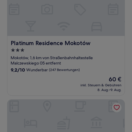
Platinum Residence Mokotów
Platinum Residence Mokotów
3.0-
Sterne-
Mokotów, 1,6 km von Straßenbahnhaltestelle
Unterkunft
Malczewskiego 05 entfernt
9.2
9,2/10
Wunderbar
(247 Bewertungen)
von
Der
60 €
10,
Preis
Wunderbar,
inkl. Steuern & Gebühren
beträgt
8. Aug.–9. Aug.
(247
60 €
Bewertungen)
Sound Garden Hotel Airport