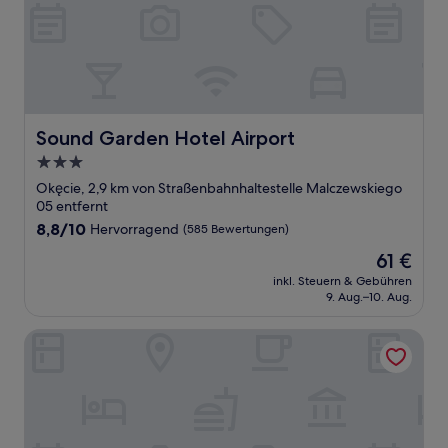
Sound Garden Hotel Airport
Sound Garden Hotel Airport
3.0-
Sterne-
Okęcie, 2,9 km von Straßenbahnhaltestelle Malczewskiego
Unterkunft
05 entfernt
8.8
8,8/10
Hervorragend
(585 Bewertungen)
von
Der
61 €
10,
Preis
Hervorragend,
inkl. Steuern & Gebühren
beträgt
9. Aug.–10. Aug.
(585
61 €
Bewertungen)
UNIT Centrum deLuX Plac Zbawiciela