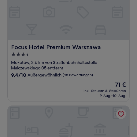
Focus Hotel Premium Warszawa
Focus Hotel Premium Warszawa
3.5-
Sterne-
Mokotów, 2,6 km von Straßenbahnhaltestelle
Unterkunft
Malczewskiego 05 entfernt
9.4
9,4/10
Außergewöhnlich
(95 Bewertungen)
von
Der
71 €
10,
Preis
Außergewöhnlich,
inkl. Steuern & Gebühren
beträgt
9. Aug.–10. Aug.
(95
71 €
Bewertungen)
Platinum Residence Mokotów