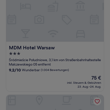
MDM Hotel Warsaw
MDM Hotel Warsaw
3.0-
Sterne-
Śródmieście Południowe, 3,1 km von Straßenbahnhaltestelle
Unterkunft
Malczewskiego 05 entfernt
9.2
9,2/10
Wunderbar
(1.004 Bewertungen)
von
Der
75 €
10,
Preis
Wunderbar,
inkl. Steuern & Gebühren
beträgt
23. Aug.–24. Aug.
(1.004
75 €
Bewertungen)
Hotel Reytan