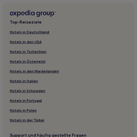
3-Sterne-Hotels in Powisle
5-Sterne-Hotels in Ulica Senatorska
Top-Reiseziele
3-Sterne-Hotels in Białołęka
Hotels in Deutschland
3-Sterne-Hotels in Zoliborz
Hotels in den USA
2-Sterne-Hotels in Bemowo
Hotels in Tschechien
Luxus in Ursus
Hotels in Österreich
Hotels mit Parkplatz in Targowek
Hotels in den Niederlanden
Hotels mit inbegriffenem Frühstück nahe Serock City
Beach
Hotels in Italien
Hotels mit Parkplatz in Wawer
Hotels in Schweden
Günstige in Bemowo
Hotels in Portugal
Günstige in Sródmiescie
Hotels in Polen
Hotels mit Fitnessbereich in Sródmiescie
Hotels in der Türkei
Luxus in Sródmiescie
Hotels mit Parkplatz in Sródmiescie
Support und häufig gestellte Fragen