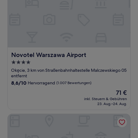
Novotel Warszawa Airport
Novotel Warszawa Airport
4.0-
Sterne-
Okęcie, 3 km von Straßenbahnhaltestelle Malczewskiego 05
Unterkunft
entfernt
8.6
8,6/10
Hervorragend
(1.007 Bewertungen)
von
Der
71 €
10,
Preis
Hervorragend,
inkl. Steuern & Gebühren
beträgt
23. Aug.–24. Aug.
(1.007
71 €
Bewertungen)
Best Western Hotel Portos