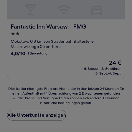
Fantastic Inn Warsaw - FMG
Fantastic Inn Warsaw - FMG
2.0-
Sterne-
Mokotów, 0,8 km von Straßenbahnhaltestelle
Unterkunft
Malczewskiego 05 entfernt
4.0
4,0/10
(1 Bewertung)
von
Der
24 €
10,
Preis
(1
inkl. Steuern & Gebühren
beträgt
6. Sept.–7. Sept.
Bewertung)
24 €
Dies
Dies ist der niedrigste Preis pro Nacht, der in den letzten 24 Stunden für
einen Aufenthalt mit 1 Übernachtung von 2 Erwachsenen gefunden
ist
wurde. Preise und Verfügbarkeiten können sich ändern. Es können
der
zusätzliche Bedingungen gelten.
niedrigste
Preis
Alle Unterkünfte anzeigen
pro
Nacht,
der
in