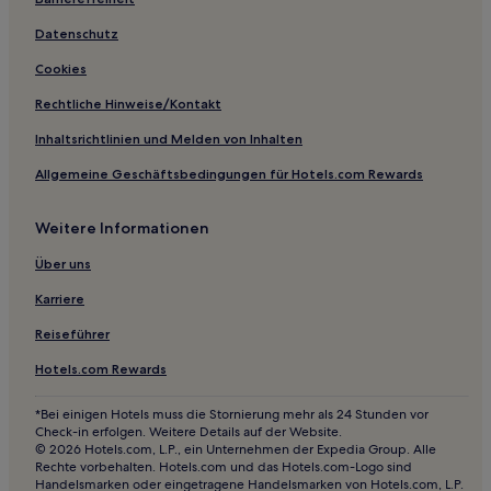
Rybie Hotels
Datenschutz
Hotels nahe Bahnhof Warschau Sluzewiec
Cookies
Hotels nahe Mariensztat
Rechtliche Hinweise/Kontakt
Hotels nahe U-Bahn-Station Rondo ONZ
Inhaltsrichtlinien und Melden von Inhalten
Hotels nahe U-Bahn-Station Politechnika
Allgemeine Geschäftsbedingungen für Hotels.com Rewards
Hotels nahe Universität Warschau
Hotels nahe Jüdisches Historisches Institut
Weitere Informationen
Falenty Hotels
Über uns
Puchały Hotels
Karriere
Hotels nahe Polonia-Stadion
Reiseführer
Hotels nahe Station Centrum
Hotels.com Rewards
Hotels nahe Straßenbahnhaltestelle Plac Wilsona 14
Hotels nahe Centre of Contemporary Art
*Bei einigen Hotels muss die Stornierung mehr als 24 Stunden vor
Check-in erfolgen. Weitere Details auf der Website.
Hotels nahe Hala Koszyki
© 2026 Hotels.com, L.P., ein Unternehmen der Expedia Group. Alle
Rechte vorbehalten. Hotels.com und das Hotels.com-Logo sind
Hotels nahe Pole Mokotowskie Station
Handelsmarken oder eingetragene Handelsmarken von Hotels.com, L.P.