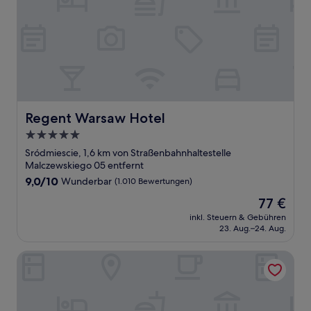
Regent Warsaw Hotel
Regent Warsaw Hotel
5.0-
Sterne-
Sródmiescie, 1,6 km von Straßenbahnhaltestelle
Unterkunft
Malczewskiego 05 entfernt
9.0
9,0/10
Wunderbar
(1.010 Bewertungen)
von
Der
77 €
10,
Preis
Wunderbar,
inkl. Steuern & Gebühren
beträgt
23. Aug.–24. Aug.
(1.010
77 €
Bewertungen)
Sky Airport Aparthotel