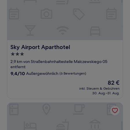
Sky Airport Aparthotel
Sky Airport Aparthotel
3.0-
Sterne-
2,9 km von Straßenbahnhaltestelle Malczewskiego 05
Unterkunft
entfernt
9.4
9,4/10
Außergewöhnlich
(6 Bewertungen)
von
Der
82 €
10,
Preis
Außergewöhnlich,
inkl. Steuern & Gebühren
beträgt
30. Aug.–31. Aug.
(6
82 €
Bewertungen)
Focus Hotel Premium Warszawa