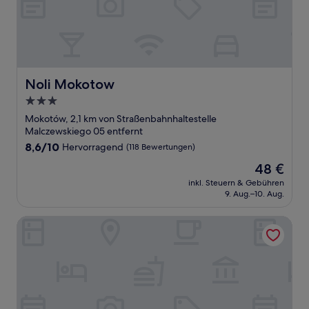
Noli Mokotow
Noli Mokotow
3.0-
Sterne-
Mokotów, 2,1 km von Straßenbahnhaltestelle
Unterkunft
Malczewskiego 05 entfernt
8.6
8,6/10
Hervorragend
(118 Bewertungen)
von
Der
48 €
10,
Preis
Hervorragend,
inkl. Steuern & Gebühren
beträgt
9. Aug.–10. Aug.
(118
48 €
Bewertungen)
Centrum Barnabitów