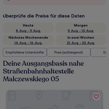
Überprüfe die Preise für diese Daten
Heute
Morgen
8. Aug. - 9. Aug.
9. Aug. - 10. Aug.
Nächstes Wochenende
In zwei Wochen
14. Aug. - 16. Aug.
21. Aug. - 23. Aug.
Empfohlene Unterkünfte
Preis (aufsteigend)
Ent
Deine Ausgangsbasis nahe
Straßenbahnhaltestelle
Malczewskiego 05
Vienna House by Wyndham Mokotow Warsaw