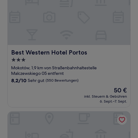
Best Western Hotel Portos
Best Western Hotel Portos
3.0-
Sterne-
Mokotów, 1,9 km von Straßenbahnhaltestelle
Unterkunft
Malczewskiego 05 entfernt
8.2
8,2/10
Sehr gut
(550 Bewertungen)
von
Der
50 €
10,
Preis
Sehr
inkl. Steuern & Gebühren
beträgt
6. Sept.–7. Sept.
gut,
50 €
(550
Bewertungen)
o3Hotel