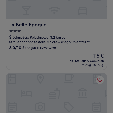
La Belle Epoque
La Belle Epoque
3.0-
Sterne-
Śródmieście Południowe, 3,2 km von
Unterkunft
Straßenbahnhaltestelle Malczewskiego 05 entfernt
8.0
8,0/10
Sehr gut
(1 Bewertung)
von
Der
115 €
10,
Preis
Sehr
inkl. Steuern & Gebühren
beträgt
9. Aug.–10. Aug.
gut,
115 €
(1
Bewertung)
Fantastic Inn Warsaw - FMG