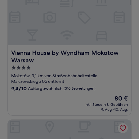
Vienna House by Wyndham Mokotow Warsaw
Vienna House by Wyndham Mokotow
Warsaw
4.0-
Sterne-
Mokotów, 3,1 km von Straßenbahnhaltestelle
Unterkunft
Malczewskiego 05 entfernt
9.4
9,4/10
Außergewöhnlich
(316 Bewertungen)
von
Der
80 €
10,
Preis
Außergewöhnlich,
inkl. Steuern & Gebühren
beträgt
9. Aug.–10. Aug.
(316
80 €
Bewertungen)
Hampton by Hilton Warsaw Mokotow