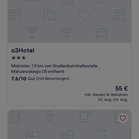
o3Hotel
o3Hotel
3.0-
Sterne-
Mokotów, 1,9 km von Straßenbahnhaltestelle
Unterkunft
Malczewskiego 05 entfernt
7.6
7,6/10
Gut
(263 Bewertungen)
von
Der
55 €
10,
Preis
Gut,
inkl. Steuern & Gebühren
beträgt
23. Aug.–24. Aug.
(263
55 €
Bewertungen)
Four Points by Sheraton Warsaw Mokotow