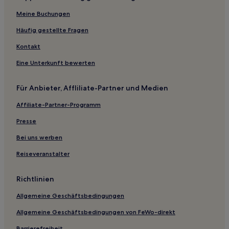
Hotels mit Wellnessbereich in Sródmiescie
Meine Buchungen
Günstige in Wawrzyszew
Häufig gestellte Fragen
Günstige in Muranow
Kontakt
Familien nahe Marktplatz
Eine Unterkunft bewerten
Haustierfreundliche nahe Marktplatz
Günstige in Włochy
Für Anbieter, Affliliate-Partner und Medien
Hotels mit Wellnessbereich in Włochy
Affiliate-Partner-Programm
Hotels mit Parkplatz in Włochy
Presse
Familien in Warschau
Bei uns werben
Günstige in Ursynów
Reiseveranstalter
Hotels nahe Belweder-Palast
Hotels nahe Station Bródno
Richtlinien
Wawrzyszew: Hotels
Allgemeine Geschäftsbedingungen
Hotels nahe Pilsudski-Platz
Allgemeine Geschäftsbedingungen von FeWo-direkt
Warschau Hotels
Barrierefreiheit