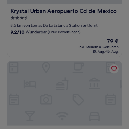
Krystal Urban Aeropuerto Cd de Mexico
Krystal Urban Aeropuerto Cd de Mexico
3.5-
Sterne-
8,5 km von Lomas De La Estancia Station entfernt
Unterkunft
9.2
9,2/10
Wunderbar
(1.208 Bewertungen)
von
Der
79 €
10,
Preis
Wunderbar,
inkl. Steuern & Gebühren
beträgt
15. Aug.–16. Aug.
(1.208
79 €
Bewertungen)
Hotel San Lorenzo