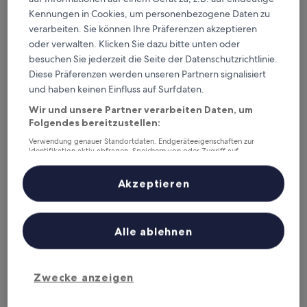
Kennungen in Cookies, um personenbezogene Daten zu
verarbeiten. Sie können Ihre Präferenzen akzeptieren
oder verwalten. Klicken Sie dazu bitte unten oder
HOTEL M DORADO
besuchen Sie jederzeit die Seite der Datenschutzrichtlinie.
HOTEL M DORADO
Diese Präferenzen werden unseren Partnern signalisiert
3.0-
und haben keinen Einfluss auf Surfdaten.
Sterne-
1,5 km von Lomas De La Estancia Station entfernt
Unterkunft
Wir und unsere Partner verarbeiten Daten, um
4.0
4,0/10
(2 Bewertungen)
von
Folgendes bereitzustellen:
Der
53 €
10,
Verwendung genauer Standortdaten. Endgeräteeigenschaften zur
Preis
(2
inkl. Steuern & Gebühren
Identifikation aktiv abfragen. Speichern von oder Zugriff auf
beträgt
10. Aug.–11. Aug.
Bewertungen)
Informationen auf einem Endgerät. Personalisierte Werbung und
53 €
Inhalte, Messung von Werbeleistung und der Performance von Inhalten,
Zielgruppenforschung sowie Entwicklung und Verbesserung von
Akzeptieren
HOTEL MARQUES DEL PEÑON
Angeboten.
Liste der Partner (Lieferanten)
Alle ablehnen
Zwecke anzeigen