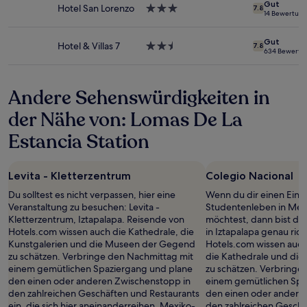
Gut
Hotel San Lorenzo
3.0-
Es
7.8
14 Bewertun
Sterne-
können
Unterkunft
zusätzliche
Gut
Bedingungen
Hotel & Villas 7
2.5-
7.8
634 Bewertu
gelten.
Sterne-
Unterkunft
Andere Sehenswürdigkeiten in
der Nähe von: Lomas De La
Estancia Station
Levita - Kletterzentrum
Colegio Nacional
Du solltest es nicht verpassen, hier eine
Wenn du dir einen Ein
Veranstaltung zu besuchen: Levita -
Studentenleben in Mex
Kletterzentrum, Iztapalapa. Reisende von
möchtest, dann bist du 
Hotels.com wissen auch die Kathedrale, die
in Iztapalapa genau ric
Kunstgalerien und die Museen der Gegend
Hotels.com wissen auch
zu schätzen. Verbringe den Nachmittag mit
die Kathedrale und di
einem gemütlichen Spaziergang und plane
zu schätzen. Verbringe
den einen oder anderen Zwischenstopp in
einem gemütlichen Spa
den zahlreichen Geschäften und Restaurants
den einen oder andere
ein, die sich hier aneinanderreihen. Mexiko-
den zahlreichen Geschä