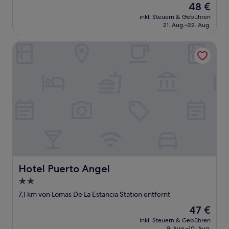
Der
48 €
10,
Preis
(9
inkl. Steuern & Gebühren
beträgt
21. Aug.–22. Aug.
Bewertungen)
48 €
Hotel Puerto Angel
Hotel Puerto Angel
Hotel Puerto Angel
2.0-
Sterne-
7,1 km von Lomas De La Estancia Station entfernt
Unterkunft
Der
47 €
Preis
inkl. Steuern & Gebühren
beträgt
9. Aug.–10. Aug.