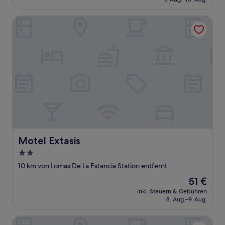
47 €
Motel Extasis
Motel Extasis
Motel Extasis
2.0-
Sterne-
10 km von Lomas De La Estancia Station entfernt
Unterkunft
Der
51 €
Preis
inkl. Steuern & Gebühren
beträgt
8. Aug.–9. Aug.
51 €
Guest Green - Adults Only - Hostel