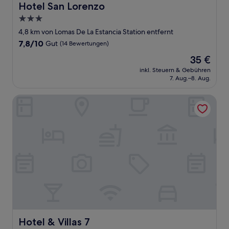
Hotel San Lorenzo
Hotel San Lorenzo
3.0-
Sterne-
4,8 km von Lomas De La Estancia Station entfernt
Unterkunft
7.8
7,8/10
Gut
(14 Bewertungen)
von
Der
35 €
10,
Preis
Gut,
inkl. Steuern & Gebühren
beträgt
7. Aug.–8. Aug.
(14
35 €
Bewertungen)
Hotel & Villas 7
Hotel & Villas 7
Hotel & Villas 7