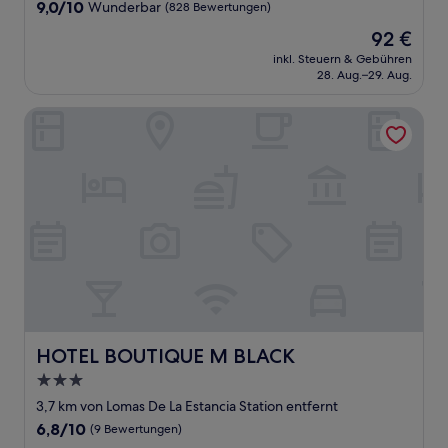
Unterkunft
9.0
9,0/10
Wunderbar
(828 Bewertungen)
von
Der
92 €
10,
Preis
Wunderbar,
inkl. Steuern & Gebühren
beträgt
28. Aug.–29. Aug.
(828
92 €
Bewertungen)
HOTEL BOUTIQUE M BLACK
HOTEL BOUTIQUE M BLACK
HOTEL BOUTIQUE M BLACK
3.0-
Sterne-
3,7 km von Lomas De La Estancia Station entfernt
Unterkunft
6.8
6,8/10
(9 Bewertungen)
von