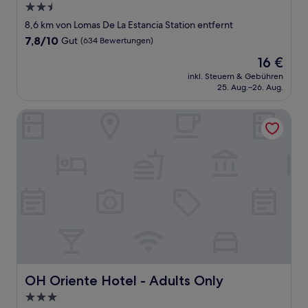
2.5-
Sterne-
8,6 km von Lomas De La Estancia Station entfernt
Unterkunft
7.8
7,8/10
Gut
(634 Bewertungen)
von
Der
16 €
10,
Preis
Gut,
inkl. Steuern & Gebühren
beträgt
25. Aug.–26. Aug.
(634
16 €
Bewertungen)
OH Oriente Hotel - Adults Only
OH Oriente Hotel - Adults Only
OH Oriente Hotel - Adults Only
3.0-