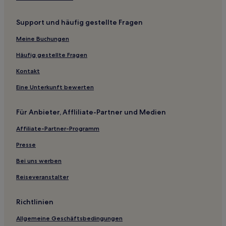
Hotel-Resorts in Mexiko
Support und häufig gestellte Fragen
B&B in Mexiko
Ferienwohnungen in Mexiko
Meine Buchungen
Hostels in Mexiko
Häufig gestellte Fragen
Kontakt
Eine Unterkunft bewerten
Für Anbieter, Affliliate-Partner und Medien
Affiliate-Partner-Programm
Presse
Bei uns werben
Reiseveranstalter
Richtlinien
Allgemeine Geschäftsbedingungen