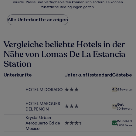
wurde. Preise und Verfügbarkeiten können sich ändern. Es können
der
zusätzliche Bedingungen gelten.
niedrigste
Preis
Alle Unterkünfte anzeigen
pro
Nacht,
der
in
Vergleiche beliebte Hotels in der
den
letzten
Nähe von Lomas De La Estancia
24 Stunden
für
Station
einen
Aufenthalt
mit
Unterkünfte
Unterkunftsstandard
Gästebew
1 Übernachtung
von
HOTEL M DORADO
3.0-
4.0
2 Bewertung
2 Erwachsenen
Sterne-
gefunden
Unterkunft
wurde.
HOTEL MARQUES
Gut
3.0-
7.0
Preise
DEL PEÑON
30 Bewertun
Sterne-
und
Unterkunft
Krystal Urban
Verfügbarkeiten
Wunderba
Aeropuerto Cd de
3.5-
können
9.2
1.208 Bewer
Mexico
Sterne-
sich
Unterkunft
ändern.