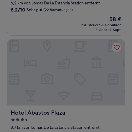
Sterne-
6,2 km von Lomas De La Estancia Station entfernt
Unterkunft
8.2
8,2/10
Sehr gut
(22 Bewertungen)
von
Der
58 €
10,
Preis
Sehr
inkl. Steuern & Gebühren
beträgt
6. Sept.–7. Sept.
gut,
58 €
(22
Bewertungen)
Hotel Abastos Plaza
Hotel Abastos Plaza
Hotel Abastos Plaza
3.5-
Sterne-
8,7 km von Lomas De La Estancia Station entfernt