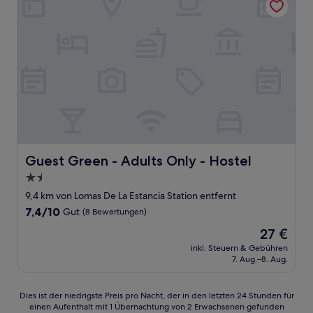
Guest Green - Adults Only - Hostel
Guest Green - Adults Only - Hostel
1.5-
Sterne-
9,4 km von Lomas De La Estancia Station entfernt
Unterkunft
7.4
7,4/10
Gut
(8 Bewertungen)
von
Der
27 €
10,
Preis
Gut,
inkl. Steuern & Gebühren
beträgt
7. Aug.–8. Aug.
(8
27 €
Bewertungen)
Dies
Dies ist der niedrigste Preis pro Nacht, der in den letzten 24 Stunden für
einen Aufenthalt mit 1 Übernachtung von 2 Erwachsenen gefunden
ist