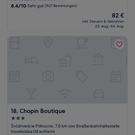
8.4
8,4/10
Sehr gut
(507 Bewertungen)
von
Der
82 €
10,
Preis
Sehr
inkl. Steuern & Gebühren
beträgt
23. Aug.–24. Aug.
gut,
82 €
(507
Bewertungen)
Chopin Boutique
Chopin Boutique
18. Chopin Boutique
3.0-
Sterne-
Śródmieście Północne, 7,5 km von Straßenbahnhaltestelle
Unterkunft
Inowłodzka 04 entfernt