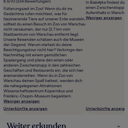
8.6/10 (334 Bewertungen)
In Białołęka findest du A
einen Zwischenstopp w
Fütterungszeit im Zoo! Wenn du dir ins
Aufenthalts in Warschau
Gedächtnis rufen möchtest, was für
Weniger anzeigen
faszinierende Tiere auf unserer Erde wandeln,
solltest du einen Besuch im Zoo von Warschau
nicht versäumen, der nur (2,7 km vom
Stadtzentrum von Warschau entfernt liegt.
Unsere Reisenden schätzen auch die Museen
der Gegend. Warum startest du deine
Besichtigungstour nicht hier? Verbringe den
Nachmittag mit einem gemütlichen
Spaziergang und plane den einen oder
anderen Zwischenstopp in den zahlreichen
Geschäften und Restaurants ein, die sich hier
aneinanderreihen. Wenn du in Zoo von
Warschau deinen Spaß hattest, werden dich
die nahegelegenen Attraktionen
Wissenschaftszentrum Kopernikus und
Frédéric-Chopin-Museum begeistern.
Weniger anzeigen
Unterkünfte anzeigen
Unterkünfte anzeige
Weiter erkunden