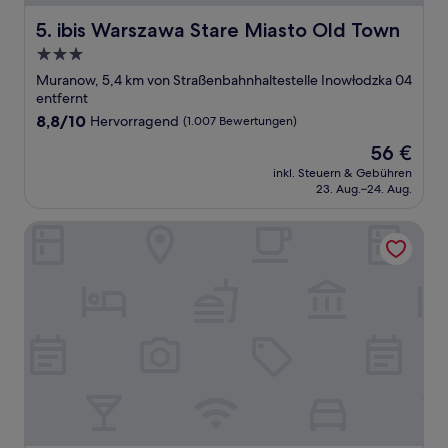
ibis Warszawa Stare Miasto Old Town
5. ibis Warszawa Stare Miasto Old Town
3.0-
Sterne-
Muranow, 5,4 km von Straßenbahnhaltestelle Inowłodzka 04
Unterkunft
entfernt
8.8
8,8/10
Hervorragend
(1.007 Bewertungen)
von
Der
56 €
10,
Preis
Hervorragend,
inkl. Steuern & Gebühren
beträgt
23. Aug.–24. Aug.
(1.007
56 €
Bewertungen)
PURO Warszawa Stare Miasto