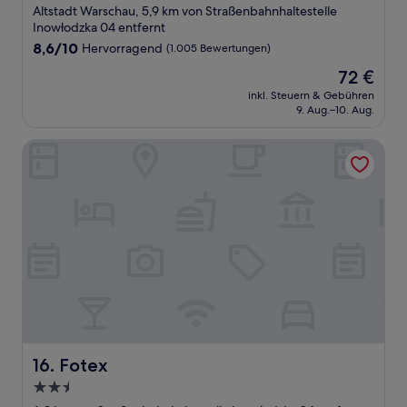
Sterne-
Altstadt Warschau, 5,9 km von Straßenbahnhaltestelle
Unterkunft
Inowłodzka 04 entfernt
8.6
8,6/10
Hervorragend
(1.005 Bewertungen)
von
Der
72 €
10,
Preis
Hervorragend,
inkl. Steuern & Gebühren
beträgt
9. Aug.–10. Aug.
(1.005
72 €
Bewertungen)
Fotex
Fotex
16. Fotex
2.5-