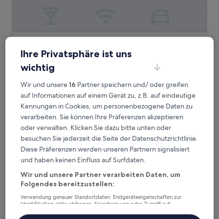
Hotel Partner
2. Hotel Partner
Ihre Privatsphäre ist uns
3.0-
wichtig
Sterne-
0,5 km von Straßenbahnhaltestelle Inowłodzka 04 entfernt
Unterkunft
8.0
8,0/10
Sehr gut
(103 Bewertungen)
Wir und unsere
16
Partner speichern und/ oder greifen
von
Der
71 €
auf Informationen auf einem Gerät zu, z.B. auf eindeutige
10,
Preis
Sehr
inkl. Steuern & Gebühren
Kennungen in Cookies, um personenbezogene Daten zu
beträgt
9. Aug.–10. Aug.
gut,
verarbeiten. Sie können Ihre Präferenzen akzeptieren
71 €
(103
oder verwalten. Klicken Sie dazu bitte unten oder
Bewertungen)
Moxy Warsaw Praga
besuchen Sie jederzeit die Seite der Datenschutzrichtlinie.
Diese Präferenzen werden unseren Partnern signalisiert
und haben keinen Einfluss auf Surfdaten.
Wir und unsere Partner verarbeiten Daten, um
Folgendes bereitzustellen:
Verwendung genauer Standortdaten. Endgeräteeigenschaften zur
Identifikation aktiv abfragen. Speichern von oder Zugriff auf
Informationen auf einem Endgerät. Personalisierte Werbung und
Inhalte, Messung von Werbeleistung und der Performance von Inhalten,