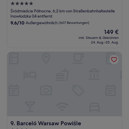
5.0-
Sterne-
Śródmieście Północne, 6,2 km von Straßenbahnhaltestelle
Unterkunft
Inowłodzka 04 entfernt
9.6
9,6/10
Außergewöhnlich
(607 Bewertungen)
von
Der
149 €
10,
Preis
Außergewöhnlich,
inkl. Steuern & Gebühren
beträgt
24. Aug.–25. Aug.
(607
149 €
Bewertungen)
Barceló Warsaw Powiśle
Barceló Warsaw Powiśle
9. Barceló Warsaw Powiśle