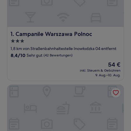
Campanile Warszawa Polnoc
1. Campanile Warszawa Polnoc
3.0-
Sterne-
1,8 km von Straßenbahnhaltestelle Inowłodzka 04 entfernt
Unterkunft
8.4
8,4/10
Sehr gut
(42 Bewertungen)
von
Der
54 €
10,
Preis
Sehr
inkl. Steuern & Gebühren
beträgt
9. Aug.–10. Aug.
gut,
54 €
(42
Bewertungen)
Hotel Partner