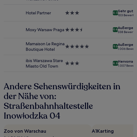
Sterne-
gefunden
Unterkunft
wurde.
Sehr gut
Hotel Partner
3.0-
8.0
Preise
103 Bewertu
Sterne-
und
Unterkunft
Verfügbarkeiten
Außergewö
Moxy Warsaw Praga
3.5-
können
9.4
338 Bewertu
Sterne-
sich
Unterkunft
ändern.
Mamaison Le Regina
Außergewö
5.0-
Es
9.6
Boutique Hotel
1.006 Bewer
Sterne-
können
Unterkunft
zusätzliche
ibis Warszawa Stare
Hervorrag
Bedingungen
3.0-
8.8
Miasto Old Town
1.007 Bewer
gelten.
Sterne-
Unterkunft
Andere Sehenswürdigkeiten in
der Nähe von:
Straßenbahnhaltestelle
Inowłodzka 04
Zoo von Warschau
A1Karting