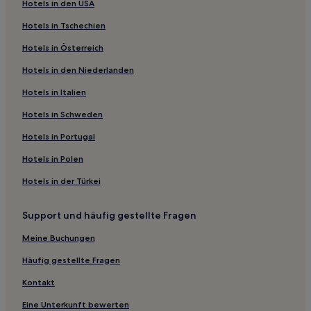
Günstige in Bemowo
Hotels in den USA
Hotels mit Fitnessbereich in Sródmiescie
Hotels in Tschechien
Luxus in Sródmiescie
Hotels in Österreich
Hotels mit Parkplatz in Sródmiescie
Hotels in den Niederlanden
Günstige in Sródmiescie
Hotels in Italien
Hotels mit Wellnessbereich in Sródmiescie
Hotels in Schweden
Günstige in Wawrzyszew
Hotels in Portugal
Günstige in Muranow
Hotels in Polen
Haustierfreundliche nahe Marktplatz
Hotels in der Türkei
Familien nahe Marktplatz
Hotels mit Parkplatz in Włochy
Support und häufig gestellte Fragen
Hotels mit Wellnessbereich in Włochy
Meine Buchungen
Günstige in Włochy
Häufig gestellte Fragen
Familien in Warschau
Kontakt
Günstige in Ursynów
Eine Unterkunft bewerten