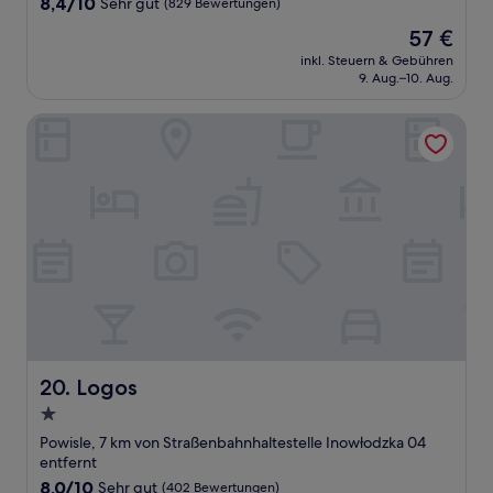
8.4
8,4/10
Sehr gut
(829 Bewertungen)
von
Der
57 €
10,
Preis
Sehr
inkl. Steuern & Gebühren
beträgt
9. Aug.–10. Aug.
gut,
57 €
(829
Bewertungen)
Logos
Logos
20. Logos
1.0-
Stern-
Powisle, 7 km von Straßenbahnhaltestelle Inowłodzka 04
Unterkunft
entfernt
8.0
8,0/10
Sehr gut
(402 Bewertungen)