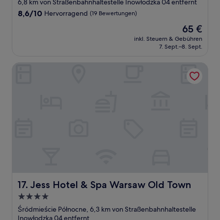
Sterne-
6,8 km von Straßenbahnhaltestelle Inowłodzka 04 entfernt
Unterkunft
8.6
8,6/10
Hervorragend
(19 Bewertungen)
von
Der
65 €
10,
Preis
Hervorragend,
inkl. Steuern & Gebühren
beträgt
7. Sept.–8. Sept.
(19
65 €
Bewertungen)
Jess Hotel & Spa Warsaw Old Town
Jess Hotel & Spa Warsaw Old Town
17. Jess Hotel & Spa Warsaw Old Town
4.0-
Sterne-
Śródmieście Północne, 6,3 km von Straßenbahnhaltestelle
Unterkunft
Inowłodzka 04 entfernt