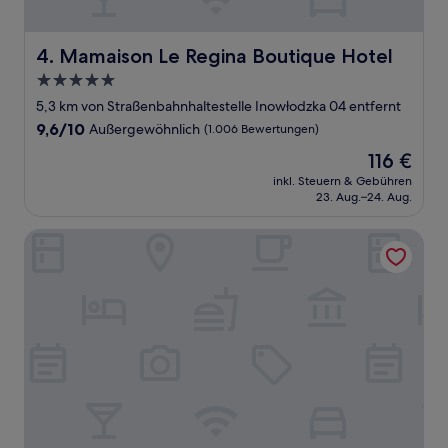
Mamaison Le Regina Boutique Hotel
4. Mamaison Le Regina Boutique Hotel
5.0-
Sterne-
5,3 km von Straßenbahnhaltestelle Inowłodzka 04 entfernt
Unterkunft
9.6
9,6/10
Außergewöhnlich
(1.006 Bewertungen)
von
Der
116 €
10,
Preis
Außergewöhnlich,
inkl. Steuern & Gebühren
beträgt
23. Aug.–24. Aug.
(1.006
116 €
Bewertungen)
ibis Warszawa Stare Miasto Old Town