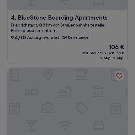
BlueStone Boarding Apartments
4. BlueStone Boarding Apartments
Friedrichstadt, 0,8 km von Straßenbahnhaltestelle
Polizeipräsidium entfernt
9.4
9,4/10
Außergewöhnlich
(24 Bewertungen)
von
Der
106 €
10,
Preis
Außergewöhnlich,
inkl. Steuern & Gebühren
beträgt
8. Aug.–9. Aug.
(24
106 €
Bewertungen)
THE RED Apartments