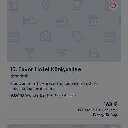
Favor Hotel Königsallee
Favor Hotel Königsallee
15. Favor Hotel Königsallee
4.0-
Sterne-
Stadtzentrum, 1,5 km von Straßenbahnhaltestelle
Unterkunft
Polizeipräsidium entfernt
9.0
9,0/10
Wunderbar
(345 Bewertungen)
von
Der
168 €
10,
Preis
Wunderbar,
inkl. Steuern & Gebühren
beträgt
11. Aug.–12. Aug.
(345
168 €
Bewertungen)
THE FRITZ Düsseldorf