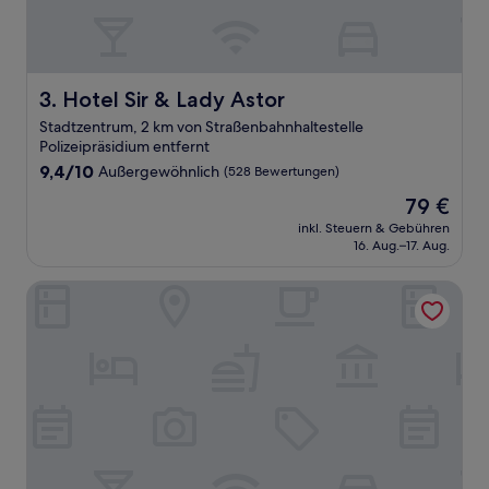
Hotel Sir & Lady Astor
3. Hotel Sir & Lady Astor
Stadtzentrum, 2 km von Straßenbahnhaltestelle
Polizeipräsidium entfernt
9.4
9,4/10
Außergewöhnlich
(528 Bewertungen)
von
Der
79 €
10,
Preis
Außergewöhnlich,
inkl. Steuern & Gebühren
beträgt
16. Aug.–17. Aug.
(528
79 €
Bewertungen)
BlueStone Boarding Apartments