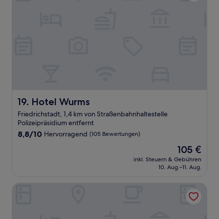
Hotel Wurms
19. Hotel Wurms
Friedrichstadt, 1,4 km von Straßenbahnhaltestelle
Polizeipräsidium entfernt
8.8
8,8/10
Hervorragend
(105 Bewertungen)
von
Der
105 €
10,
Preis
Hervorragend,
inkl. Steuern & Gebühren
beträgt
10. Aug.–11. Aug.
(105
105 €
Bewertungen)
Victoria Boardinghouse