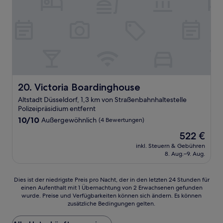
Victoria Boardinghouse
20. Victoria Boardinghouse
Altstadt Düsseldorf, 1,3 km von Straßenbahnhaltestelle
Polizeipräsidium entfernt
10.0
10/10
Außergewöhnlich
(4 Bewertungen)
von
Der
522 €
10,
Preis
Außergewöhnlich,
inkl. Steuern & Gebühren
beträgt
8. Aug.–9. Aug.
(4
522 €
Bewertungen)
Dies
Dies ist der niedrigste Preis pro Nacht, der in den letzten 24 Stunden für
einen Aufenthalt mit 1 Übernachtung von 2 Erwachsenen gefunden
ist
wurde. Preise und Verfügbarkeiten können sich ändern. Es können
der
zusätzliche Bedingungen gelten.
niedrigste
Preis