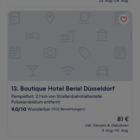
23. Aug.–24. Aug.
(1.001
89 €
Bewertungen)
Boutique Hotel Berial Düsseldorf
Boutique Hotel Berial Düsseldorf
13. Boutique Hotel Berial Düsseldorf
Pempelfort, 2,1 km von Straßenbahnhaltestelle
Polizeipräsidium entfernt
9.0
9,0/10
Wunderbar
(302 Bewertungen)
von
Der
81 €
10,
Preis
Wunderbar,
inkl. Steuern & Gebühren
beträgt
9. Aug.–10. Aug.
(302
81 €
Bewertungen)