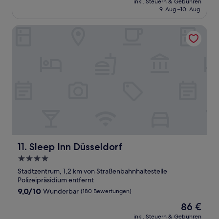
Wunderbar,
inkl. Steuern & Gebühren
beträgt
9. Aug.–10. Aug.
(126
76 €
Bewertungen)
Sleep Inn Düsseldorf
Sleep Inn Düsseldorf
11. Sleep Inn Düsseldorf
4.0-
Sterne-
Stadtzentrum, 1,2 km von Straßenbahnhaltestelle
Unterkunft
Polizeipräsidium entfernt
9.0
9,0/10
Wunderbar
(180 Bewertungen)
von
Der
86 €
10,
Preis
Wunderbar,
inkl. Steuern & Gebühren