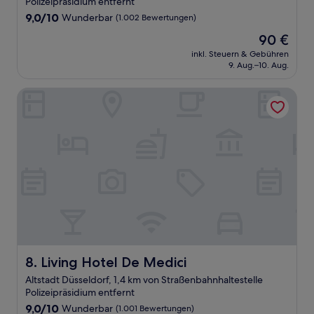
Polizeipräsidium entfernt
9.0
9,0/10
Wunderbar
(1.002 Bewertungen)
von
Der
90 €
10,
Preis
Wunderbar,
inkl. Steuern & Gebühren
beträgt
9. Aug.–10. Aug.
(1.002
90 €
Bewertungen)
Living Hotel De Medici
Living Hotel De Medici
8. Living Hotel De Medici
Altstadt Düsseldorf, 1,4 km von Straßenbahnhaltestelle
Polizeipräsidium entfernt
9.0
9,0/10
Wunderbar
(1.001 Bewertungen)