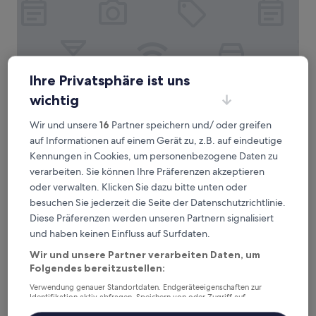
Ihre Privatsphäre ist uns
Breidenbacher Hof
1. Breidenbacher Hof
wichtig
5.0-
Sterne-
Wir und unsere
16
Partner speichern und/ oder greifen
Stadtzentrum, 1,3 km von Straßenbahnhaltestelle
Unterkunft
auf Informationen auf einem Gerät zu, z.B. auf eindeutige
Polizeipräsidium entfernt
9.6
Kennungen in Cookies, um personenbezogene Daten zu
9,6/10
Außergewöhnlich
(553 Bewertungen)
von
verarbeiten. Sie können Ihre Präferenzen akzeptieren
Der
487 €
10,
oder verwalten. Klicken Sie dazu bitte unten oder
Preis
Außergewöhnlich,
inkl. Steuern & Gebühren
beträgt
besuchen Sie jederzeit die Seite der Datenschutzrichtlinie.
4. Sept.–5. Sept.
(553
487 €
Diese Präferenzen werden unseren Partnern signalisiert
Bewertungen)
The Wellem
und haben keinen Einfluss auf Surfdaten.
Wir und unsere Partner verarbeiten Daten, um
Folgendes bereitzustellen:
Verwendung genauer Standortdaten. Endgeräteeigenschaften zur
Identifikation aktiv abfragen. Speichern von oder Zugriff auf
Informationen auf einem Endgerät. Personalisierte Werbung und