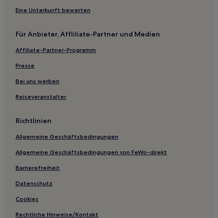
Hotels nahe Straßenbahnhaltestelle Mintropplatz
Eine Unterkunft bewerten
Hotels nahe Hofgarten
Für Anbieter, Affliliate-Partner und Medien
Neuss Hotels
Affiliate-Partner-Programm
Hotels nahe Stadtbahn-Haltestelle
Steinstraße/Königsallee
Presse
Hotels nahe Theater an der Kö
Bei uns werben
Düsseldorf Hotels
Reiseveranstalter
Hotels nahe Schifffahrtsmuseum im Schlossturm
Richtlinien
Zons Hotels
Hotels nahe Straßenbahnhaltestelle Eckenerstraße
Allgemeine Geschäftsbedingungen
Köln Hotels
Allgemeine Geschäftsbedingungen von FeWo-direkt
Ferienwohnungen in Hassels
Barrierefreiheit
Aparthotels in Grünsee
Datenschutz
Aparthotels in Düsseldorf
Cookies
Gasthäuser in Düsseldorf
Rechtliche Hinweise/Kontakt