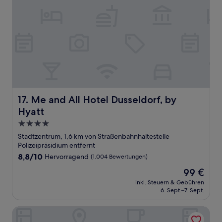
Me and All Hotel Dusseldorf, by Hyatt
17. Me and All Hotel Dusseldorf, by
Hyatt
4.0-
Sterne-
Stadtzentrum, 1,6 km von Straßenbahnhaltestelle
Unterkunft
Polizeipräsidium entfernt
8.8
8,8/10
Hervorragend
(1.004 Bewertungen)
von
Der
99 €
10,
Preis
Hervorragend,
inkl. Steuern & Gebühren
beträgt
6. Sept.–7. Sept.
(1.004
99 €
Bewertungen)
Haven - Helvetia Suites Düsseldorf City