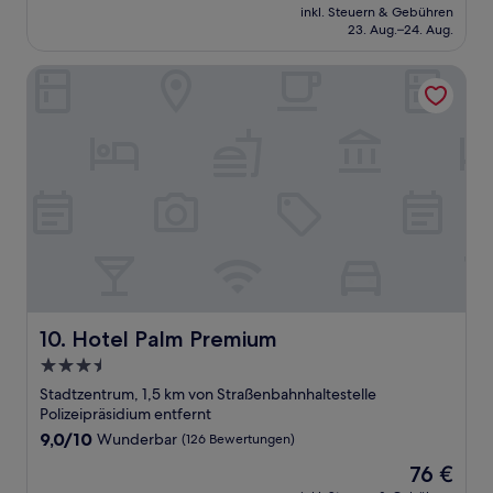
Preis
Wunderbar,
inkl. Steuern & Gebühren
beträgt
23. Aug.–24. Aug.
(255
80 €
Bewertungen)
Hotel Palm Premium
Hotel Palm Premium
10. Hotel Palm Premium
3.5-
Sterne-
Stadtzentrum, 1,5 km von Straßenbahnhaltestelle
Unterkunft
Polizeipräsidium entfernt
9.0
9,0/10
Wunderbar
(126 Bewertungen)
von
Der
76 €
10,
Preis