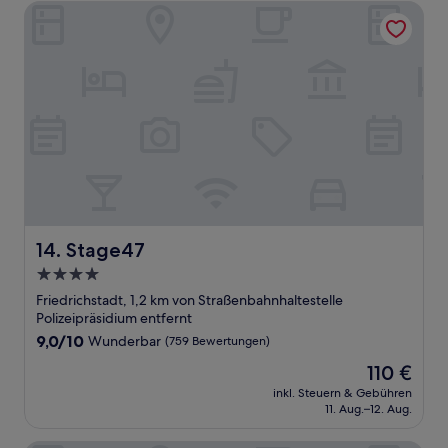
Stage47
Stage47
14. Stage47
4.0-
Sterne-
Friedrichstadt, 1,2 km von Straßenbahnhaltestelle
Unterkunft
Polizeipräsidium entfernt
9.0
9,0/10
Wunderbar
(759 Bewertungen)
von
Der
110 €
10,
Preis
Wunderbar,
inkl. Steuern & Gebühren
beträgt
11. Aug.–12. Aug.
(759
110 €
Bewertungen)