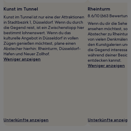
Bedingungen
gelten.
Kunst im Tunnel
Rheinturm
8.6/10 (663 Bewertung
Kunst im Tunnel ist nur eine der Attraktionen
in Stadtbezirk 1, Düsseldorf. Wenn du durch
Wenn du dir die Sehens
die Gegend reist, ist ein Zwischenstopp hier
ansehen möchtest, sollt
bestimmt lohnenswert. Wenn du das
Abstecher zu Rheinturm
kulturelle Angebot in Düsseldorf in vollen
von vielen Denkmälern i
Zügen genießen möchtest, plane einen
den Kunstgalerien und
Abstecher hierhin: Rheinturm, Düsseldorf-
die Gegend interessant
Hafen und Neuer Zollhof.
während deiner Besich
Weniger anzeigen
entdecken kannst.
Weniger anzeigen
Unterkünfte anzeigen
Unterkünfte anzeige