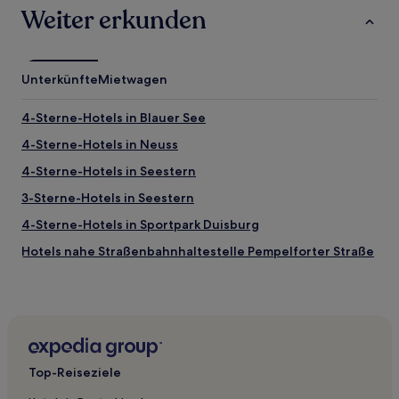
Weiter erkunden
Unterkünfte
Mietwagen
4-Sterne-Hotels in Blauer See
4-Sterne-Hotels in Neuss
4-Sterne-Hotels in Seestern
3-Sterne-Hotels in Seestern
4-Sterne-Hotels in Sportpark Duisburg
Hotels nahe Straßenbahnhaltestelle Pempelforter Straße
Rhein-Kreis Neuss: Hotels
Hotels nahe Straßenbahnhaltestelle D-Hammer
Dorfstraße
Hotels nahe Wilhelm-Marx-Haus
Top-Reiseziele
Aachen Hotels