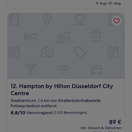
beträgt
9. Aug.–10. Aug.
(180
86 €
Bewertungen)
Hampton by Hilton Düsseldorf City Centre
Hampton by Hilton Düsseldorf City Centre
12. Hampton by Hilton Düsseldorf City
Centre
Stadtzentrum, 1,6 km von Straßenbahnhaltestelle
Polizeipräsidium entfernt
8.8
8,8/10
Hervorragend
(1.001 Bewertungen)
von
Der
89 €
10,
Preis
Hervorragend,
inkl. Steuern & Gebühren
beträgt