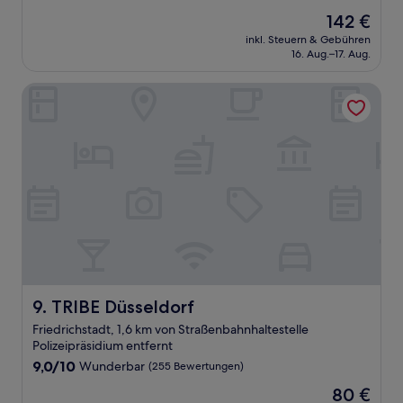
von
Der
142 €
10,
Preis
Wunderbar,
inkl. Steuern & Gebühren
beträgt
16. Aug.–17. Aug.
(1.001
142 €
Bewertungen)
TRIBE Düsseldorf
TRIBE Düsseldorf
9. TRIBE Düsseldorf
Friedrichstadt, 1,6 km von Straßenbahnhaltestelle
Polizeipräsidium entfernt
9.0
9,0/10
Wunderbar
(255 Bewertungen)
von
Der
80 €
10,