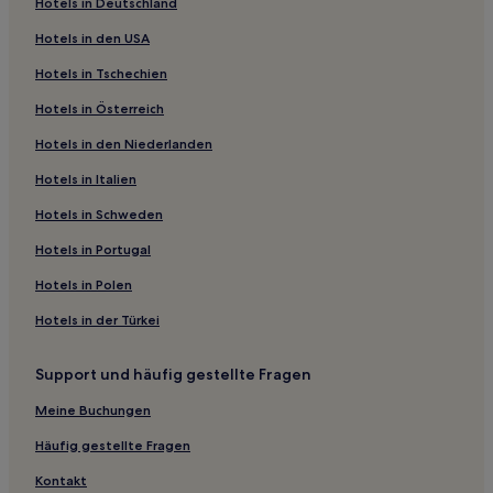
Hotels nahe Straßenbahnhaltestelle Birkenstraße
Hotels in Deutschland
Hotels nahe Tonhalle Düsseldorf
Hotels in den USA
Hotels nahe Straßenbahnhaltestelle Klosterstraße
Hotels in Tschechien
Hotels nahe Station Düsseldorf-Bilk
Hotels in Österreich
Hotels nahe Straßenbahnhaltestelle Speditionstraße
Hotels in den Niederlanden
Hotels nahe Kaufhof
Hotels in Italien
Nordrhein-Westfalen: Hotels
Hotels in Schweden
Hotels nahe Kunstakademie Düsseldorf
Hotels in Portugal
Hotels nahe Merkur Spiel-Arena
Hotels in Polen
Hotels nahe Straßenbahnhaltestelle Lindemannstraße
Hotels in der Türkei
Hotels nahe Rathaus
Leverkusen Hotels
Support und häufig gestellte Fragen
Hotels nahe Straßenbahnhaltestelle Medienhafen-
Meine Buchungen
Kesselstraße
Häufig gestellte Fragen
Hotels nahe Andreaskirche
Kontakt
Regierungsbezirk Düsseldorf: Hotels