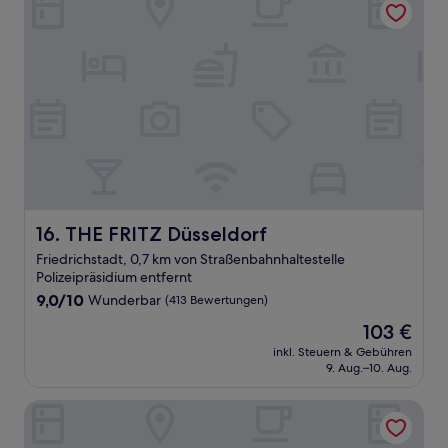
THE FRITZ Düsseldorf
16. THE FRITZ Düsseldorf
Friedrichstadt, 0,7 km von Straßenbahnhaltestelle
Polizeipräsidium entfernt
9.0
9,0/10
Wunderbar
(413 Bewertungen)
von
Der
103 €
10,
Preis
Wunderbar,
inkl. Steuern & Gebühren
beträgt
9. Aug.–10. Aug.
(413
103 €
Bewertungen)
Me and All Hotel Dusseldorf, by Hyatt