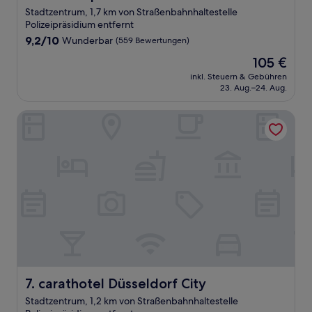
Stadtzentrum, 1,7 km von Straßenbahnhaltestelle
Polizeipräsidium entfernt
9.2
9,2/10
Wunderbar
(559 Bewertungen)
von
Der
105 €
10,
Preis
Wunderbar,
inkl. Steuern & Gebühren
beträgt
23. Aug.–24. Aug.
(559
105 €
Bewertungen)
carathotel Düsseldorf City
carathotel Düsseldorf City
7. carathotel Düsseldorf City
Stadtzentrum, 1,2 km von Straßenbahnhaltestelle