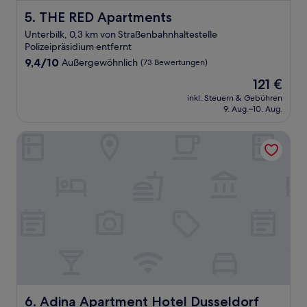
THE RED Apartments
5. THE RED Apartments
Unterbilk, 0,3 km von Straßenbahnhaltestelle
Polizeipräsidium entfernt
9.4
9,4/10
Außergewöhnlich
(73 Bewertungen)
von
Der
121 €
10,
Preis
Außergewöhnlich,
inkl. Steuern & Gebühren
beträgt
9. Aug.–10. Aug.
(73
121 €
Bewertungen)
Adina Apartment Hotel Dusseldorf
Adina Apartment Hotel Dusseldorf
6. Adina Apartment Hotel Dusseldorf