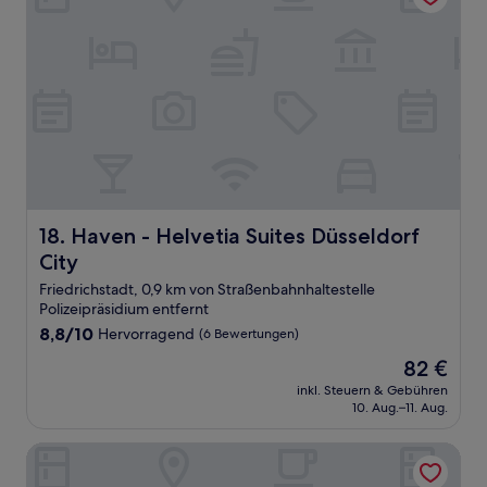
Haven - Helvetia Suites Düsseldorf City
18. Haven - Helvetia Suites Düsseldorf
City
Friedrichstadt, 0,9 km von Straßenbahnhaltestelle
Polizeipräsidium entfernt
8.8
8,8/10
Hervorragend
(6 Bewertungen)
von
Der
82 €
10,
Preis
Hervorragend,
inkl. Steuern & Gebühren
beträgt
10. Aug.–11. Aug.
(6
82 €
Bewertungen)
Hotel Wurms