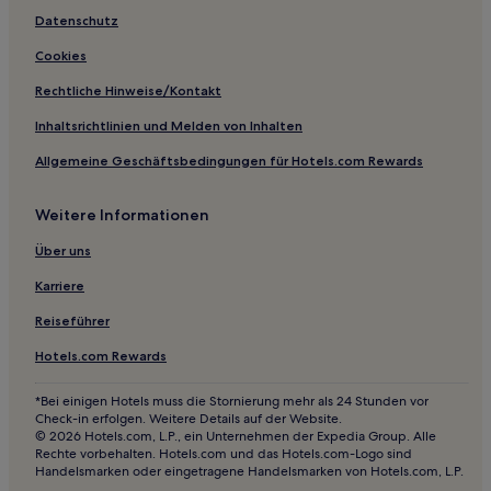
Datenschutz
Lgbtqia-Freundliche nahe Zenikame-Hachiman-Shrein
Cookies
Günstige in Toyako
Lgbtqia-Freundliche nahe Kakkumi-Park
Rechtliche Hinweise/Kontakt
Hotels mit Parkplatz in Noboribetsu
Inhaltsrichtlinien und Melden von Inhalten
3-Sterne-Hotels in Tōya
Allgemeine Geschäftsbedingungen für Hotels.com Rewards
3-Sterne-Hotels in Toyako
Weitere Informationen
4-Sterne-Hotels in Hakodate
Über uns
Karriere
Reiseführer
Hotels.com Rewards
*Bei einigen Hotels muss die Stornierung mehr als 24 Stunden vor
Check-in erfolgen. Weitere Details auf der Website.
© 2026 Hotels.com, L.P., ein Unternehmen der Expedia Group. Alle
Rechte vorbehalten. Hotels.com und das Hotels.com-Logo sind
Handelsmarken oder eingetragene Handelsmarken von Hotels.com, L.P.