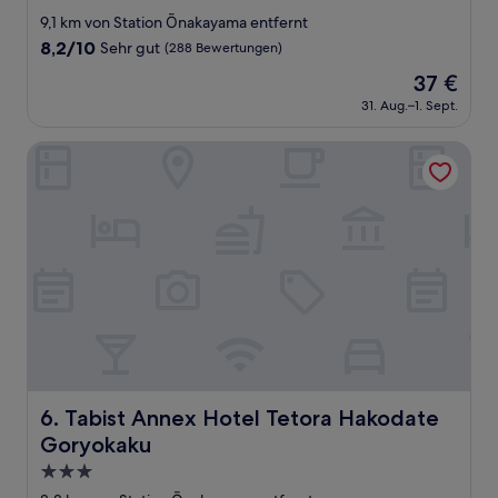
Sterne-
9,1 km von Station Ōnakayama entfernt
Unterkunft
8.2
8,2/10
Sehr gut
(288 Bewertungen)
von
Der
37 €
10,
Preis
Sehr
31. Aug.–1. Sept.
beträgt
gut,
37 €
(288
Tabist Annex Hotel Tetora Hakodate Goryokaku
Bewertungen)
Tabist Annex Hotel Tetora Hakodate Goryokaku
6. Tabist Annex Hotel Tetora Hakodate
Goryokaku
3.0-
Sterne-