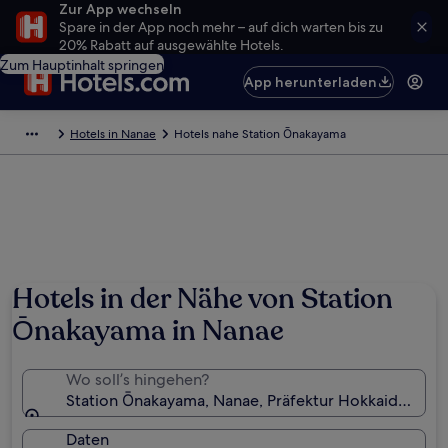
Zur App wechseln
Spare in der App noch mehr – auf dich warten bis zu
20% Rabatt auf ausgewählte Hotels.
Zum Hauptinhalt springen
App herunterladen
Hotels in Nanae
Hotels nahe Station Ōnakayama
Hotels in der Nähe von Station
Ōnakayama in Nanae
Wo soll’s hingehen?
Station Ōnakayama, Nanae, Präfektur Hokkaido, Jap
Daten