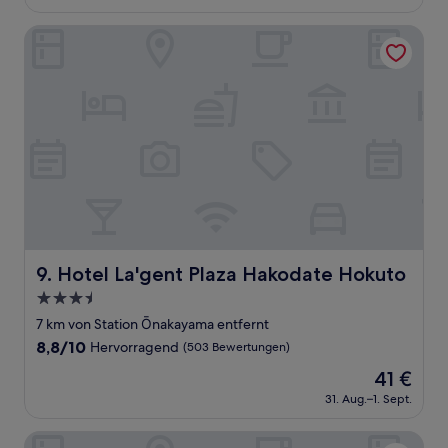
beträgt
gut,
52 €
(36
Hotel La'gent Plaza Hakodate Hokuto
Bewertungen)
Hotel La'gent Plaza Hakodate Hokuto
9. Hotel La'gent Plaza Hakodate Hokuto
3.5-
Sterne-
7 km von Station Ōnakayama entfernt
Unterkunft
8.8
8,8/10
Hervorragend
(503 Bewertungen)
von
Der
41 €
10,
Preis
Hervorragend,
31. Aug.–1. Sept.
beträgt
(503
41 €
Bewertungen)
Hotel BRS Hakodate Goryokaku Tower Mae