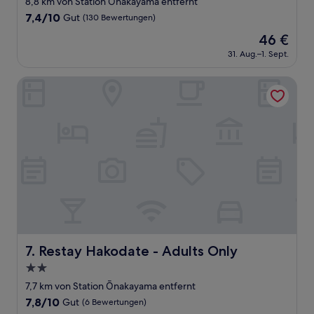
8,8 km von Station Ōnakayama entfernt
Unterkunft
7.4
7,4/10
Gut
(130 Bewertungen)
von
Der
46 €
10,
Preis
Gut,
31. Aug.–1. Sept.
beträgt
(130
46 €
Bewertungen)
Restay Hakodate - Adults Only
Restay Hakodate - Adults Only
7. Restay Hakodate - Adults Only
2.0-
Sterne-
7,7 km von Station Ōnakayama entfernt
Unterkunft
7.8
7,8/10
Gut
(6 Bewertungen)
von