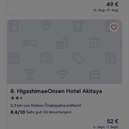
Der
49 €
10,
Preis
Gut,
16. Aug.–17. Aug.
beträgt
(6
49 €
Bewertungen)
HigashimaeOnsen Hotel Akitaya
HigashimaeOnsen Hotel Akitaya
8. HigashimaeOnsen Hotel Akitaya
2.5-
Sterne-
3,3 km von Station Ōnakayama entfernt
Unterkunft
8.4
8,4/10
Sehr gut
(36 Bewertungen)
von
Der
52 €
10,
Preis
Sehr
6. Sept.–7. Sept.