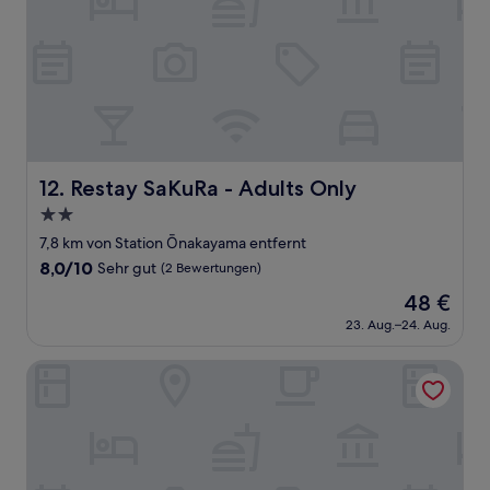
Restay SaKuRa - Adults Only
12. Restay SaKuRa - Adults Only
2.0-
Sterne-
7,8 km von Station Ōnakayama entfernt
Unterkunft
8.0
8,0/10
Sehr gut
(2 Bewertungen)
von
Der
48 €
10,
Preis
Sehr
23. Aug.–24. Aug.
beträgt
gut,
48 €
(2
Route Inn Grantia Hakodate Goryokaku
Bewertungen)