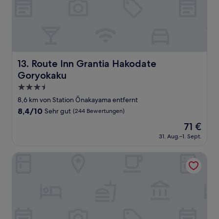
Route Inn Grantia Hakodate Goryokaku
13. Route Inn Grantia Hakodate
Goryokaku
3.5-
Sterne-
8,6 km von Station Ōnakayama entfernt
Unterkunft
8.4
8,4/10
Sehr gut
(244 Bewertungen)
von
Der
71 €
10,
Preis
Sehr
31. Aug.–1. Sept.
beträgt
gut,
71 €
(244
Kokotel Hakodate - Hostel
Bewertungen)