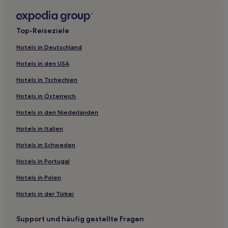
Hotels nahe Fischmarkt Ekini
Yamakoshi-Gun: Hotels
Top-Reiseziele
Hiyama Bezirk: Hotels
Hotels nahe Berg Esan
Hotels in Deutschland
Hotels nahe Tropischer botanischer Garten von Hakodate
Hotels in den USA
Hotels nahe Noboribetsu Grand Hotel
Hotels in Tschechien
Hotels nahe Bahnhof Hakodate
Hotels in Österreich
Hotels nahe Matsumaehan Yashiki
Hotels in den Niederlanden
Hotels nahe Yokozuna Chiyonoyama Chiyonofuji Kinenkan
Hotels in Italien
Hotels nahe Bahnhof Goryokaku-Koen-Mae
Hotels in Schweden
Oshima: Hotels
Hotels in Portugal
Hakodate Hotels
Hotels in Polen
Kaminokuni Hotels
Hotels in der Türkei
Fukushima Hotels
Kameda: Hotels
Support und häufig gestellte Fragen