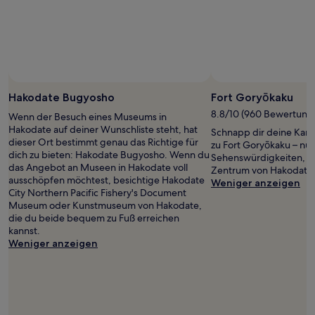
Hakodate Bugyosho
Fort Goryōkaku
8.8/10 (960 Bewertung
Wenn der Besuch eines Museums in
Hakodate auf deiner Wunschliste steht, hat
Schnapp dir deine Kam
dieser Ort bestimmt genau das Richtige für
zu Fort Goryōkaku – nur
dich zu bieten: Hakodate Bugyosho. Wenn du
Sehenswürdigkeiten, d
das Angebot an Museen in Hakodate voll
Zentrum von Hakodate e
ausschöpfen möchtest, besichtige Hakodate
Weniger anzeigen
City Northern Pacific Fishery's Document
Museum oder Kunstmuseum von Hakodate,
die du beide bequem zu Fuß erreichen
kannst.
Weniger anzeigen