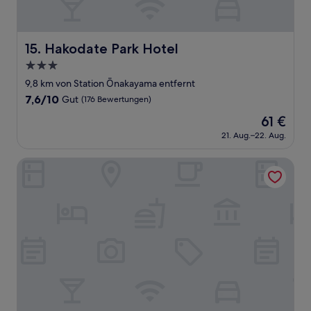
Hakodate Park Hotel
15. Hakodate Park Hotel
3.0-
Sterne-
9,8 km von Station Ōnakayama entfernt
Unterkunft
7.6
7,6/10
Gut
(176 Bewertungen)
von
Der
61 €
10,
Preis
Gut,
21. Aug.–22. Aug.
beträgt
(176
61 €
Bewertungen)
Hotel BRS Hakodate Goryokaku Tower