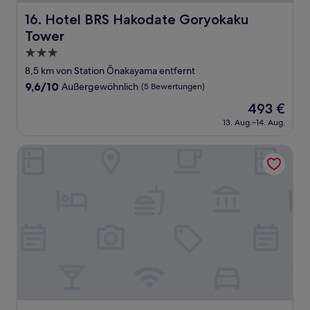
Hotel BRS Hakodate Goryokaku Tower
16. Hotel BRS Hakodate Goryokaku
Tower
3.0-
Sterne-
8,5 km von Station Ōnakayama entfernt
Unterkunft
9.6
9,6/10
Außergewöhnlich
(5 Bewertungen)
von
Der
493 €
10,
Preis
Außergewöhnlich,
13. Aug.–14. Aug.
beträgt
(5
493 €
Bewertungen)
Hotel Tetora