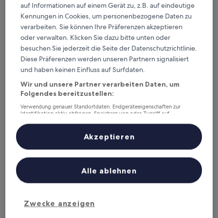
auf Informationen auf einem Gerät zu, z.B. auf eindeutige
Kennungen in Cookies, um personenbezogene Daten zu
verarbeiten. Sie können Ihre Präferenzen akzeptieren
Smile Hotel Premium Hakodate Goryokaku
2. Smile Hotel Premium Hakodate
oder verwalten. Klicken Sie dazu bitte unten oder
Goryokaku
besuchen Sie jederzeit die Seite der Datenschutzrichtlinie.
3.0-
Diese Präferenzen werden unseren Partnern signalisiert
Sterne-
und haben keinen Einfluss auf Surfdaten.
8,7 km von Station Ōnakayama entfernt
Unterkunft
8.6
8,6/10
Hervorragend
(360 Bewertungen)
Wir und unsere Partner verarbeiten Daten, um
von
Folgendes bereitzustellen:
Der
41 €
10,
Preis
Hervorragend,
Verwendung genauer Standortdaten. Endgeräteeigenschaften zur
30. Aug.–31. Aug.
beträgt
Identifikation aktiv abfragen. Speichern von oder Zugriff auf
(360
Informationen auf einem Endgerät. Personalisierte Werbung und
41 €
Bewertungen)
HOTEL MYSTAYS Hakodate Goryokaku
Inhalte, Messung von Werbeleistung und der Performance von Inhalten,
Zielgruppenforschung sowie Entwicklung und Verbesserung von
Akzeptieren
Angeboten.
Liste der Partner (Lieferanten)
Alle ablehnen
Zwecke anzeigen