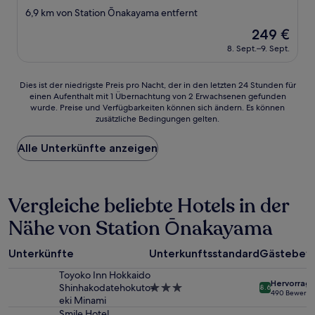
Sterne-
6,9 km von Station Ōnakayama entfernt
Unterkunft
Der
249 €
Preis
8. Sept.–9. Sept.
beträgt
249 €
Dies
Dies ist der niedrigste Preis pro Nacht, der in den letzten 24 Stunden für
einen Aufenthalt mit 1 Übernachtung von 2 Erwachsenen gefunden
ist
wurde. Preise und Verfügbarkeiten können sich ändern. Es können
der
zusätzliche Bedingungen gelten.
niedrigste
Preis
Alle Unterkünfte anzeigen
pro
Nacht,
der
in
Vergleiche beliebte Hotels in der
den
letzten
Nähe von Station Ōnakayama
24 Stunden
für
einen
Unterkünfte
Unterkunftsstandard
Gästebew
Aufenthalt
mit
Toyoko Inn Hokkaido
Hervorrag
1 Übernachtung
Shinhakodatehokuto-
3.0-
8.6
490 Bewertu
von
eki Minami
Sterne-
2 Erwachsenen
Unterkunft
Smile Hotel