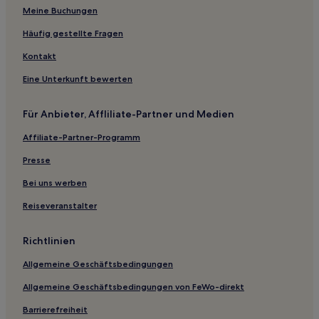
Hotels nahe Morgenmarkt
Meine Buchungen
Hotels nahe Station Goryōkaku
Häufig gestellte Fragen
Nakahamacho Hotels
Kontakt
Esashi Hotels
Eine Unterkunft bewerten
Hotels nahe Hakodate Seikan Renrakusen Memorial
Museum Mashumaru
Für Anbieter, Affliliate-Partner und Medien
Iburi: Hotels
Affiliate-Partner-Programm
Hotels nahe Fort Goryōkaku
Presse
Hotels nahe Bahnhof Oshima-Mumajiri
Bei uns werben
Kikonai Hotels
Reiseveranstalter
Otobe Hotels
Hotels nahe Hakodate-Harisutosu-Seikyokai
Richtlinien
Hotels mit Wellnessbereich in Hakodate
Allgemeine Geschäftsbedingungen
Hotels mit inbegriffenem Frühstück in Hakodate
Allgemeine Geschäftsbedingungen von FeWo-direkt
Luxus in Hakodate
Barrierefreiheit
Günstige in Hakodate