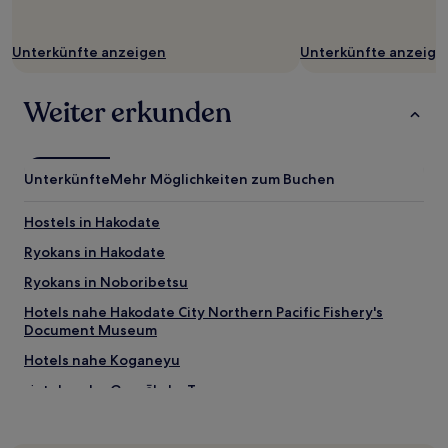
Unterkünfte anzeigen
Unterkünfte anzeige
Weiter erkunden
Unterkünfte
Mehr Möglichkeiten zum Buchen
Hostels in Hakodate
Ryokans in Hakodate
Ryokans in Noboribetsu
Hotels nahe Hakodate City Northern Pacific Fishery's
Document Museum
Hotels nahe Koganeyu
Hotels nahe Goryōkaku Tower
Hotels nahe Tempel Kozen-ji