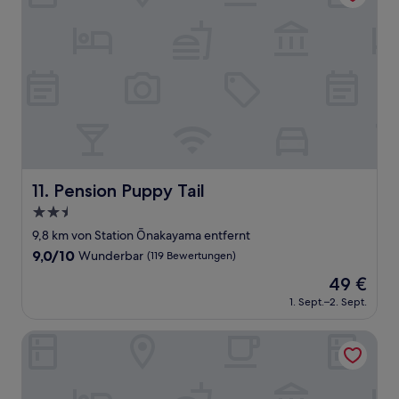
Pension Puppy Tail
11. Pension Puppy Tail
2.5-
Sterne-
9,8 km von Station Ōnakayama entfernt
Unterkunft
9.0
9,0/10
Wunderbar
(119 Bewertungen)
von
Der
49 €
10,
Preis
Wunderbar,
1. Sept.–2. Sept.
beträgt
(119
49 €
Bewertungen)
Restay SaKuRa - Adults Only