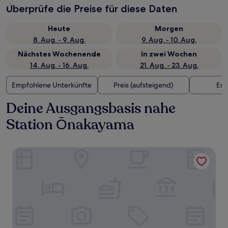
Überprüfe die Preise für diese Daten
Heute
Morgen
8. Aug. - 9. Aug.
9. Aug. - 10. Aug.
Nächstes Wochenende
In zwei Wochen
14. Aug. - 16. Aug.
21. Aug. - 23. Aug.
Empfohlene Unterkünfte
Preis (aufsteigend)
Ent
Deine Ausgangsbasis nahe
Station Ōnakayama
Toyoko Inn Hokkaido Shinhakodatehokuto-eki Minami