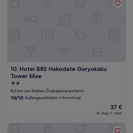
Hotel BRS Hakodate Goryokaku Tower Mae
10. Hotel BRS Hakodate Goryokaku
Tower Mae
2.0-
Sterne-
8,5 km von Station Ōnakayama entfernt
Unterkunft
10.0
10/10
Außergewöhnlich
(1 Bewertung)
von
Der
37 €
10,
Preis
Außergewöhnlich,
31. Aug.–1. Sept.
beträgt
(1
37 €
Bewertung)
Pension Puppy Tail