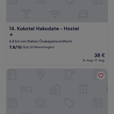
Kokotel Hakodate - Hostel
14. Kokotel Hakodate - Hostel
1.0-
Stern-
6,8 km von Station Ōnakayama entfernt
Unterkunft
7.8
7,8/10
Gut
(61 Bewertungen)
von
Der
38 €
10,
Preis
Gut,
16. Aug.–17. Aug.
beträgt
(61
38 €
Bewertungen)
Hakodate Park Hotel