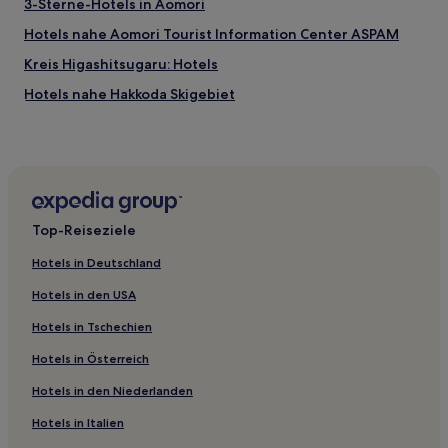
3-Sterne-Hotels in Aomori
Hotels nahe Aomori Tourist Information Center ASPAM
Kreis Higashitsugaru: Hotels
Hotels nahe Hakkoda Skigebiet
Kreis Sannohe: Hotels
Imabetsu Hotels
Hiranai Hotels
Hotels nahe Seikan-Tunnel-Museum-Station
Top-Reiseziele
Hotels nahe Aomori
Hotels in Deutschland
Nishimeya Hotels
Hotels in den USA
Hotels nahe Bahnhof Shin-Aomori
Hotels in Tschechien
Aomori Hotels
Hotels in Österreich
Hotels nahe Sannai-Maruyama-Ruinen
Hotels in den Niederlanden
Matsukami Hotels
Hotels nahe Seikan Tunnel Entrance Park
Hotels in Italien