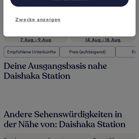
Überprüfe die Preise für diese Daten
Heute
Morgen
Zwecke anzeigen
7. Aug. - 8. Aug.
8. Aug. - 9. Aug.
Dieses Wochenende
Nächstes Wochenende
7. Aug. - 9. Aug.
14. Aug. - 16. Aug.
Empfohlene Unterkünfte
Preis (aufsteigend)
Ent
Deine Ausgangsbasis nahe
Daishaka Station
Andere Sehenswürdigkeiten in
der Nähe von: Daishaka Station