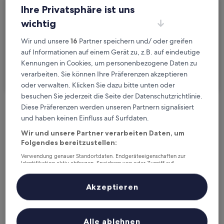
Fr., 21. Aug. - Sa., 22. Aug.
Ihre Privatsphäre ist uns
wichtig
Gäste
2 Reisende, 1 Zimmer
Wir und unsere
16
Partner speichern und/ oder greifen
auf Informationen auf einem Gerät zu, z.B. auf eindeutige
Ich reise geschäftlich
Kennungen in Cookies, um personenbezogene Daten zu
verarbeiten. Sie können Ihre Präferenzen akzeptieren
Suchen
oder verwalten. Klicken Sie dazu bitte unten oder
besuchen Sie jederzeit die Seite der Datenschutzrichtlinie.
Diese Präferenzen werden unseren Partnern signalisiert
Kostenlose Stornierung bei
und haben keinen Einfluss auf Surfdaten.
Planänderungen
Wir und unsere Partner verarbeiten Daten, um
Folgendes bereitzustellen:
Verdiene Prämien für jede
Verwendung genauer Standortdaten. Endgeräteeigenschaften zur
wahrgenommene Übernachtung
Identifikation aktiv abfragen. Speichern von oder Zugriff auf
Informationen auf einem Endgerät. Personalisierte Werbung und
Inhalte, Messung von Werbeleistung und der Performance von Inhalten,
Zielgruppenforschung sowie Entwicklung und Verbesserung von
Akzeptieren
Mehr sparen mit Preisen für Mitglieder
Angeboten.
Liste der Partner (Lieferanten)
Alle ablehnen