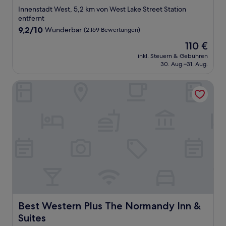
Sterne-
Innenstadt West, 5,2 km von West Lake Street Station
Unterkunft
entfernt
9.2
9,2/10
Wunderbar
(2.169 Bewertungen)
von
Der
110 €
10,
Preis
Wunderbar,
inkl. Steuern & Gebühren
beträgt
30. Aug.–31. Aug.
(2.169
110 €
Bewertungen)
Best Western Plus The Normandy Inn & Suites
Best Western Plus The Normandy Inn & Suites
Best Western Plus The Normandy Inn &
Suites