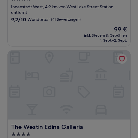
Sterne-
Innenstadt West, 4,9 km von West Lake Street Station
Unterkunft
entfernt
9.2
9,2/10
Wunderbar
(41 Bewertungen)
von
Der
99 €
10,
Preis
Wunderbar,
inkl. Steuern & Gebühren
beträgt
1. Sept.–2. Sept.
(41
99 €
Bewertungen)
The Westin Edina Galleria
The Westin Edina Galleria
The Westin Edina Galleria
4.0-