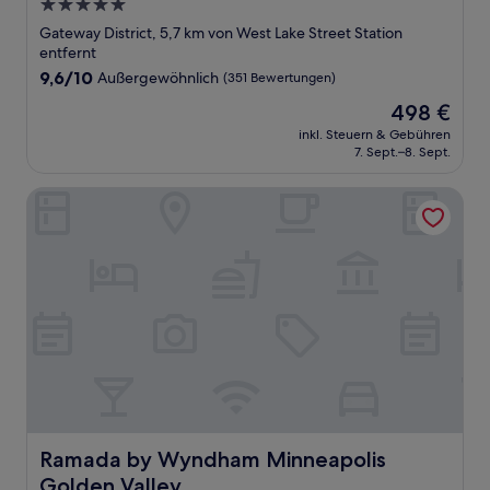
5.0-
Sterne-
Gateway District, 5,7 km von West Lake Street Station
Unterkunft
entfernt
9.6
9,6/10
Außergewöhnlich
(351 Bewertungen)
von
Der
498 €
10,
Preis
Außergewöhnlich,
inkl. Steuern & Gebühren
beträgt
7. Sept.–8. Sept.
(351
498 €
Bewertungen)
Ramada by Wyndham Minneapolis Golden Valley
Ramada by Wyndham Minneapolis Golden Valley
Ramada by Wyndham Minneapolis
Golden Valley