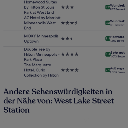
Homewood Suites
von
Wunderba
by Hilton St Louis
3.0-
9.2
2 Erwachsenen
937 Bewertu
Park at West End
Sterne-
gefunden
Unterkunft
AC Hotel by Marriott
wurde.
Wunderba
Minneapolis West
3.5-
9.2
Preise
431 Bewertu
End
Sterne-
und
Unterkunft
Verfügbarkeiten
MOXY Minneapolis
Hervorrag
2.5-
können
8.8
Uptown
1.013 Bewer
Sterne-
sich
Unterkunft
DoubleTree by
ändern.
Sehr gut
Hilton Minneapolis -
4.0-
Es
8.4
1.013 Bewer
Park Place
Sterne-
können
Unterkunft
zusätzliche
The Marquette
Außergewö
Bedingungen
Hotel, Curio
4.0-
9.4
1.002 Bewer
gelten.
Collection by Hilton
Sterne-
Unterkunft
Andere Sehenswürdigkeiten in
der Nähe von: West Lake Street
Station