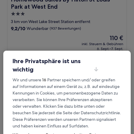
Park at West End
3.0-
Sterne-
3 km von West Lake Street Station entfernt
Unterkunft
9.2
9,2/10
Wunderbar
(937 Bewertungen)
von
Der
110 €
10,
Preis
Wunderbar,
inkl. Steuern & Gebühren
beträgt
6. Sept.–7. Sept.
(937
110 €
Bewertungen)
Ihre Privatsphäre ist uns
AC Hotel by Marriott Minneapolis West End
wichtig
Wir und unsere
16
Partner speichern und/ oder greifen
auf Informationen auf einem Gerät zu, z.B. auf eindeutige
Kennungen in Cookies, um personenbezogene Daten zu
verarbeiten. Sie können Ihre Präferenzen akzeptieren
oder verwalten. Klicken Sie dazu bitte unten oder
besuchen Sie jederzeit die Seite der Datenschutzrichtlinie.
Diese Präferenzen werden unseren Partnern signalisiert
und haben keinen Einfluss auf Surfdaten.
AC Hotel by Marriott Minneapolis West End
AC Hotel by Marriott Minneapolis West