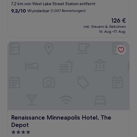
Sterne-
7,2 km von West Lake Street Station entfernt
Unterkunft
9.2
9,2/10
Wunderbar
(1.007 Bewertungen)
von
Der
126 €
10,
Preis
Wunderbar,
inkl. Steuern & Gebühren
beträgt
16. Aug.–17. Aug.
(1.007
126 €
Bewertungen)
Renaissance Minneapolis Hotel, The Depot
Renaissance Minneapolis Hotel, The Depot
Renaissance Minneapolis Hotel, The
Depot
4.0-