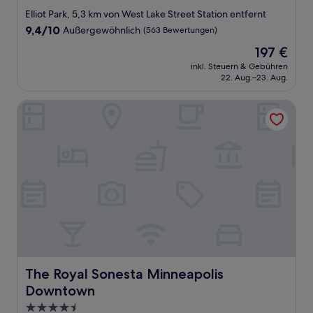
Sterne-
Elliot Park, 5,3 km von West Lake Street Station entfernt
Unterkunft
9.4
9,4/10
Außergewöhnlich
(563 Bewertungen)
von
Der
197 €
10,
Preis
Außergewöhnlich,
inkl. Steuern & Gebühren
beträgt
22. Aug.–23. Aug.
(563
197 €
Bewertungen)
The Royal Sonesta Minneapolis Downtown
The Royal Sonesta Minneapolis Downtown
The Royal Sonesta Minneapolis
Downtown
4.5-