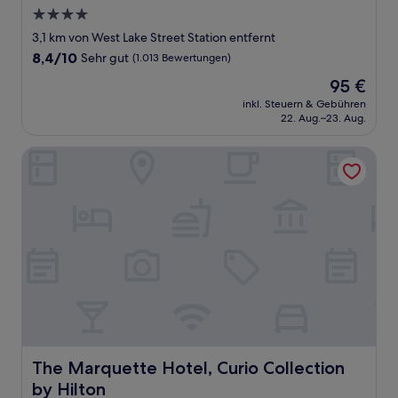
4.0-
Sterne-
3,1 km von West Lake Street Station entfernt
Unterkunft
8.4
8,4/10
Sehr gut
(1.013 Bewertungen)
von
Der
95 €
10,
Preis
Sehr
inkl. Steuern & Gebühren
beträgt
22. Aug.–23. Aug.
gut,
95 €
(1.013
Bewertungen)
The Marquette Hotel, Curio Collection by Hilton
The Marquette Hotel, Curio Collection by Hilton
The Marquette Hotel, Curio Collection
by Hilton