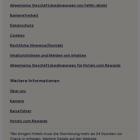
Allgemeine Geschäftsbedingungen von FeWo-direkt
Hotels mit inbegriffenem Frühstück in Mankato
Business in Mankato
Barrierefreiheit
Günstige in Mankato
Datenschutz
Hotels mit Fitnessbereich in Mankato
Cookies
Familien in Pequot Lakes
Rechtliche Hinweise/Kontakt
Familien in Stillwater
Inhaltsrichtlinien und Melden von Inhalten
Familien in Virginia
Allgemeine Geschäftsbedingungen für Hotels.com Rewards
Hotels mit Pool in Virginia
Weitere Informationen
Hotels mit inbegriffenem Frühstück in Red Wing
Hotels mit Parkplatz in Red Wing
Über uns
Hotels mit Pool in Red Wing
Karriere
Familien in Red Wing
Reiseführer
Günstige in Brooklyn Center
Hotels.com Rewards
Günstige in Faribault
*Bei einigen Hotels muss die Stornierung mehr als 24 Stunden vor
Hotels mit Fitnessbereich in Brainerd
Check-in erfolgen. Weitere Details auf der Website.