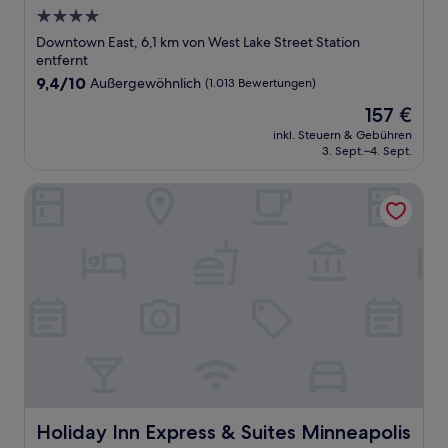
4.0-
Sterne-
Downtown East, 6,1 km von West Lake Street Station
Unterkunft
entfernt
9.4
9,4/10
Außergewöhnlich
(1.013 Bewertungen)
von
Der
157 €
10,
Preis
Außergewöhnlich,
inkl. Steuern & Gebühren
beträgt
3. Sept.–4. Sept.
(1.013
157 €
Bewertungen)
Holiday Inn Express & Suites Minneapolis – West End by I
Holiday Inn Express & Suites Minneapolis – West End by
Holiday Inn Express & Suites Minneapolis