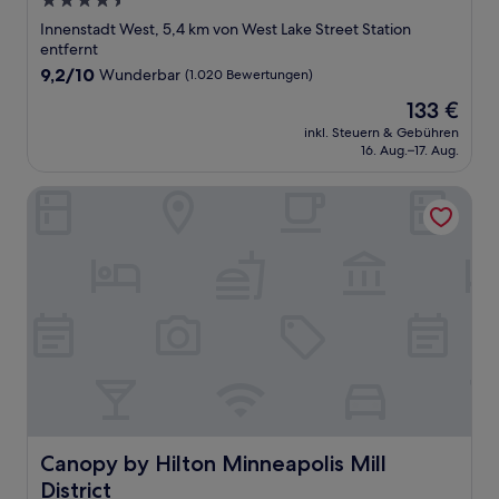
4.5-
Sterne-
Innenstadt West, 5,4 km von West Lake Street Station
Unterkunft
entfernt
9.2
9,2/10
Wunderbar
(1.020 Bewertungen)
von
Der
133 €
10,
Preis
Wunderbar,
inkl. Steuern & Gebühren
beträgt
16. Aug.–17. Aug.
(1.020
133 €
Bewertungen)
Canopy by Hilton Minneapolis Mill District
Canopy by Hilton Minneapolis Mill District
Canopy by Hilton Minneapolis Mill
District