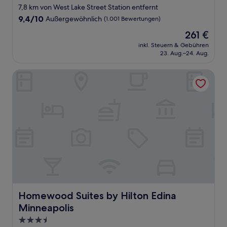
Sterne-
7,8 km von West Lake Street Station entfernt
Unterkunft
9.4
9,4/10
Außergewöhnlich
(1.001 Bewertungen)
von
Der
261 €
10,
Preis
Außergewöhnlich,
inkl. Steuern & Gebühren
beträgt
23. Aug.–24. Aug.
(1.001
261 €
Bewertungen)
Homewood Suites by Hilton Edina Minneapolis
Homewood Suites by Hilton Edina Minneapolis
Homewood Suites by Hilton Edina
Minneapolis
3.5-