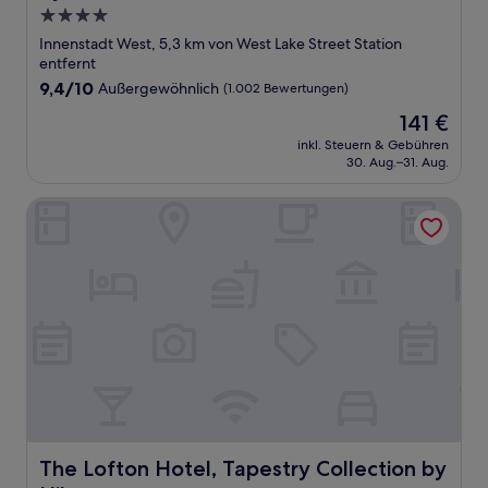
4.0-
Sterne-
Innenstadt West, 5,3 km von West Lake Street Station
Unterkunft
entfernt
9.4
9,4/10
Außergewöhnlich
(1.002 Bewertungen)
von
Der
141 €
10,
Preis
Außergewöhnlich,
inkl. Steuern & Gebühren
beträgt
30. Aug.–31. Aug.
(1.002
141 €
Bewertungen)
The Lofton Hotel, Tapestry Collection by Hilton
The Lofton Hotel, Tapestry Collection by Hilton
The Lofton Hotel, Tapestry Collection by