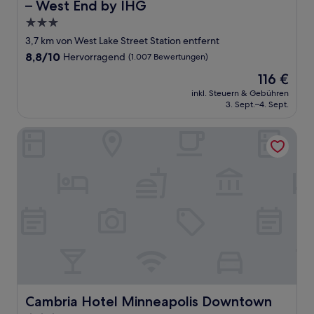
– West End by IHG
3.0-
Sterne-
3,7 km von West Lake Street Station entfernt
Unterkunft
8.8
8,8/10
Hervorragend
(1.007 Bewertungen)
von
Der
116 €
10,
Preis
Hervorragend,
inkl. Steuern & Gebühren
beträgt
3. Sept.–4. Sept.
(1.007
116 €
Bewertungen)
Cambria Hotel Minneapolis Downtown
Cambria Hotel Minneapolis Downtown
Cambria Hotel Minneapolis Downtown