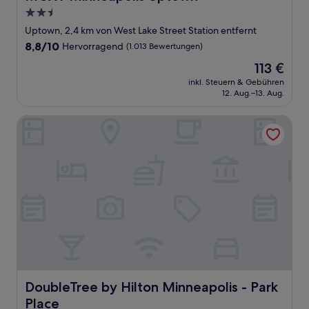
2.5-
Sterne-
Uptown, 2,4 km von West Lake Street Station entfernt
Unterkunft
8.8
8,8/10
Hervorragend
(1.013 Bewertungen)
von
Der
113 €
10,
Preis
Hervorragend,
inkl. Steuern & Gebühren
beträgt
12. Aug.–13. Aug.
(1.013
113 €
Bewertungen)
DoubleTree by Hilton Minneapolis - Park Place
DoubleTree by Hilton Minneapolis - Park Place
DoubleTree by Hilton Minneapolis - Park
Place