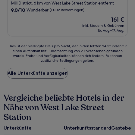
Sterne-
Mill District, 6 km von West Lake Street Station entfernt
Unterkunft
9.0
9,0/10
Wunderbar
(1.002 Bewertungen)
von
Der
161 €
10,
Preis
Wunderbar,
inkl. Steuern & Gebühren
beträgt
16. Aug.–17. Aug.
(1.002
161 €
Bewertungen)
Dies
Dies ist der niedrigste Preis pro Nacht, der in den letzten 24 Stunden für
einen Aufenthalt mit 1 Übernachtung von 2 Erwachsenen gefunden
ist
wurde. Preise und Verfügbarkeiten können sich ändern. Es können
der
zusätzliche Bedingungen gelten.
niedrigste
Preis
Alle Unterkünfte anzeigen
pro
Nacht,
der
in
Vergleiche beliebte Hotels in der
den
letzten
Nähe von West Lake Street
24 Stunden
für
Station
einen
Aufenthalt
mit
Unterkünfte
Unterkunftsstandard
Gästebew
1 Übernachtung