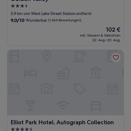
3.5-
Sterne-
3,9 km von West Lake Street Station entfernt
Unterkunft
9.0
9,0/10
Wunderbar
(1.464 Bewertungen)
von
Der
102 €
10,
Preis
Wunderbar,
inkl. Steuern & Gebühren
beträgt
22. Aug.–23. Aug.
(1.464
102 €
Bewertungen)
Elliot Park Hotel, Autograph Collection
Elliot Park Hotel, Autograph Collection
Elliot Park Hotel, Autograph Collection
4.5-