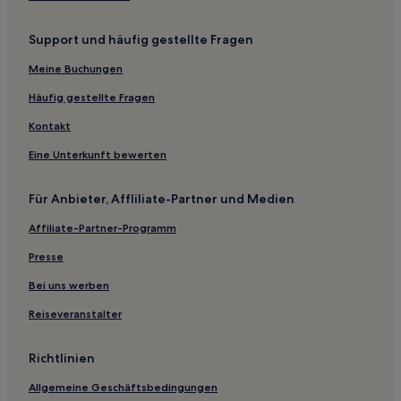
Günstige in Monticello
Support und häufig gestellte Fragen
Hotels mit inbegriffenem Frühstück in Alexandria
Hotels mit Pool in Alexandria
Meine Buchungen
Günstige in Alexandria
Häufig gestellte Fragen
Günstige in Bemidji
Kontakt
Günstige in Hinckley
Eine Unterkunft bewerten
Haustierfreundliche in Minneapolis
Für Anbieter, Affliliate-Partner und Medien
Hotels mit Fitnessbereich in Minneapolis
Affiliate-Partner-Programm
Familien in Marshall
Luxus nahe See Minnetonka
Presse
Familien in Eagan
Bei uns werben
Familien in Nisswa
Reiseveranstalter
Business in Minnesota
Richtlinien
Hotels mit inbegriffenem Frühstück in Shakopee
Allgemeine Geschäftsbedingungen
Familien in Eden Prairie