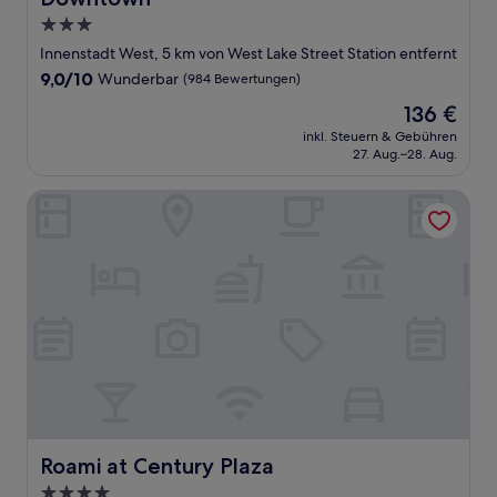
3.0-
Sterne-
Innenstadt West, 5 km von West Lake Street Station entfernt
Unterkunft
9.0
9,0/10
Wunderbar
(984 Bewertungen)
von
Der
136 €
10,
Preis
Wunderbar,
inkl. Steuern & Gebühren
beträgt
27. Aug.–28. Aug.
(984
136 €
Bewertungen)
Roami at Century Plaza
Roami at Century Plaza
Roami at Century Plaza
4.0-