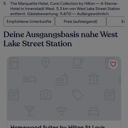
The Marquette Hotel, Curio Collection by Hilton
— 4-Sterne-
Hotel in Innenstadt West, 5,3 km von West Lake Street Station
entfernt. Gästebewertung: 9,4/10 — Außergewöhnlich.
Empfohlene Unterkünfte
Preis (aufsteigend)
Ent
Deine Ausgangsbasis nahe West
Lake Street Station
Homewood Suites by Hilton St Louis Park at West End
Homewood Suites by Hilton St Louis Park at West End
Homewood Suites by Hilton St Louis