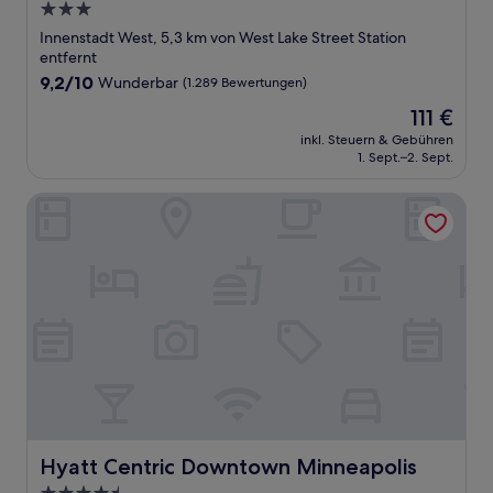
3.0-
Sterne-
Innenstadt West, 5,3 km von West Lake Street Station
Unterkunft
entfernt
9.2
9,2/10
Wunderbar
(1.289 Bewertungen)
von
Der
111 €
10,
Preis
Wunderbar,
inkl. Steuern & Gebühren
beträgt
1. Sept.–2. Sept.
(1.289
111 €
Bewertungen)
Hyatt Centric Downtown Minneapolis
Hyatt Centric Downtown Minneapolis
Hyatt Centric Downtown Minneapolis