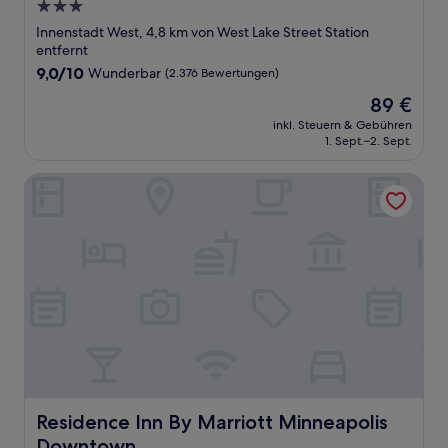
3.0-
Sterne-
Innenstadt West, 4,8 km von West Lake Street Station
Unterkunft
entfernt
9.0
9,0/10
Wunderbar
(2.376 Bewertungen)
von
Der
89 €
10,
Preis
Wunderbar,
inkl. Steuern & Gebühren
beträgt
1. Sept.–2. Sept.
(2.376
89 €
Bewertungen)
Residence Inn By Marriott Minneapolis Downtown
Residence Inn By Marriott Minneapolis Downtown
Residence Inn By Marriott Minneapolis
Downtown