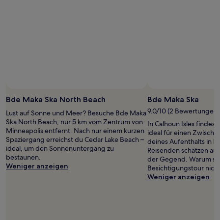
Foto von piyu mishra
Öffentliches
Foto
Bde Maka Ska North Beach
Bde Maka Ska
von
9.0/10 (2 Bewertungen)
Lust auf Sonne und Meer? Besuche Bde Maka
piyu
Ska North Beach, nur 5 km vom Zentrum von
In Calhoun Isles findes
mishra
Minneapolis entfernt. Nach nur einem kurzen
ideal für einen Zwisch
Spaziergang erreichst du Cedar Lake Beach –
deines Aufenthalts in M
ideal, um den Sonnenuntergang zu
Reisenden schätzen auc
bestaunen.
der Gegend. Warum sta
Weniger anzeigen
Besichtigungstour nicht
Weniger anzeigen