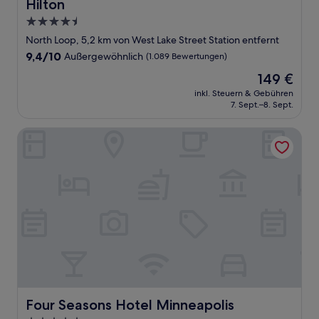
Hilton
4.5-
Sterne-
North Loop, 5,2 km von West Lake Street Station entfernt
Unterkunft
9.4
9,4/10
Außergewöhnlich
(1.089 Bewertungen)
von
Der
149 €
10,
Preis
Außergewöhnlich,
inkl. Steuern & Gebühren
beträgt
7. Sept.–8. Sept.
(1.089
149 €
Bewertungen)
Four Seasons Hotel Minneapolis
Four Seasons Hotel Minneapolis
Four Seasons Hotel Minneapolis