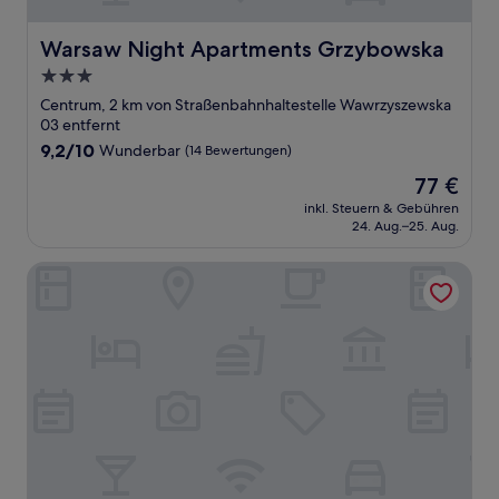
Warsaw Night Apartments Grzybowska
Warsaw Night Apartments Grzybowska
3.0-
Sterne-
Centrum, 2 km von Straßenbahnhaltestelle Wawrzyszewska
Unterkunft
03 entfernt
9.2
9,2/10
Wunderbar
(14 Bewertungen)
von
Der
77 €
10,
Preis
Wunderbar,
inkl. Steuern & Gebühren
beträgt
24. Aug.–25. Aug.
(14
77 €
Bewertungen)
Warsawrent Apartments Centralna