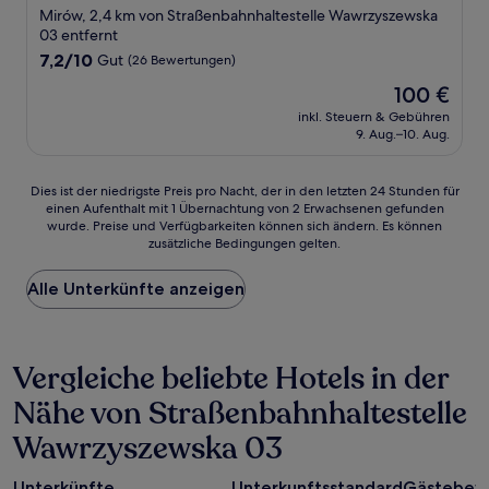
Sterne-
Mirów, 2,4 km von Straßenbahnhaltestelle Wawrzyszewska
Unterkunft
03 entfernt
7.2
7,2/10
Gut
(26 Bewertungen)
von
Der
100 €
10,
Preis
Gut,
inkl. Steuern & Gebühren
beträgt
9. Aug.–10. Aug.
(26
100 €
Bewertungen)
Dies
Dies ist der niedrigste Preis pro Nacht, der in den letzten 24 Stunden für
einen Aufenthalt mit 1 Übernachtung von 2 Erwachsenen gefunden
ist
wurde. Preise und Verfügbarkeiten können sich ändern. Es können
der
zusätzliche Bedingungen gelten.
niedrigste
Preis
Alle Unterkünfte anzeigen
pro
Nacht,
der
in
Vergleiche beliebte Hotels in der
den
letzten
Nähe von Straßenbahnhaltestelle
24 Stunden
für
Wawrzyszewska 03
einen
Aufenthalt
mit
Unterkünfte
Unterkunftsstandard
Gästebew