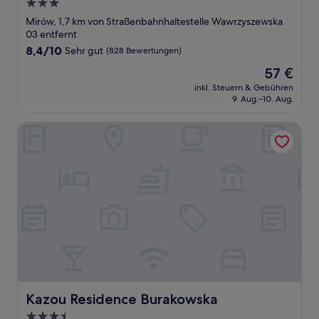
3.0-
Sterne-
Mirów, 1,7 km von Straßenbahnhaltestelle Wawrzyszewska
Unterkunft
03 entfernt
8.4
8,4/10
Sehr gut
(828 Bewertungen)
von
Der
57 €
10,
Preis
Sehr
inkl. Steuern & Gebühren
beträgt
9. Aug.–10. Aug.
gut,
57 €
(828
Bewertungen)
Kazou Residence Burakowska
Kazou Residence Burakowska
Kazou Residence Burakowska
3.5-