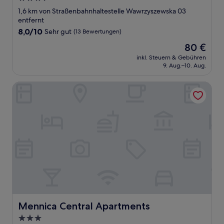
Sterne-
1,6 km von Straßenbahnhaltestelle Wawrzyszewska 03
Unterkunft
entfernt
8.0
8,0/10
Sehr gut
(13 Bewertungen)
von
Der
80 €
10,
Preis
Sehr
inkl. Steuern & Gebühren
beträgt
9. Aug.–10. Aug.
gut,
80 €
(13
Bewertungen)
Mennica Central Apartments
Mennica Central Apartments
Mennica Central Apartments
3.0-