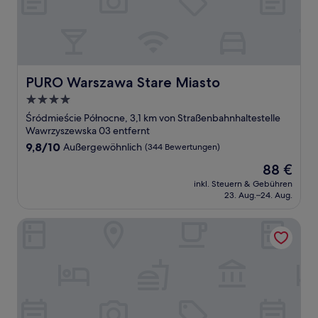
PURO Warszawa Stare Miasto
PURO Warszawa Stare Miasto
4.0-
Sterne-
Śródmieście Północne, 3,1 km von Straßenbahnhaltestelle
Unterkunft
Wawrzyszewska 03 entfernt
9.8
9,8/10
Außergewöhnlich
(344 Bewertungen)
von
Der
88 €
10,
Preis
Außergewöhnlich,
inkl. Steuern & Gebühren
beträgt
23. Aug.–24. Aug.
(344
88 €
Bewertungen)
Holiday Inn Warsaw City Centre by IHG