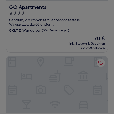
GO Apartments
GO Apartments
4.0-
Sterne-
Centrum, 2,5 km von Straßenbahnhaltestelle
Unterkunft
Wawrzyszewska 03 entfernt
9.0
9,0/10
Wunderbar
(304 Bewertungen)
von
Der
70 €
10,
Preis
Wunderbar,
inkl. Steuern & Gebühren
beträgt
30. Aug.–31. Aug.
(304
70 €
Bewertungen)
Leonardo Royal Hotel Warsaw