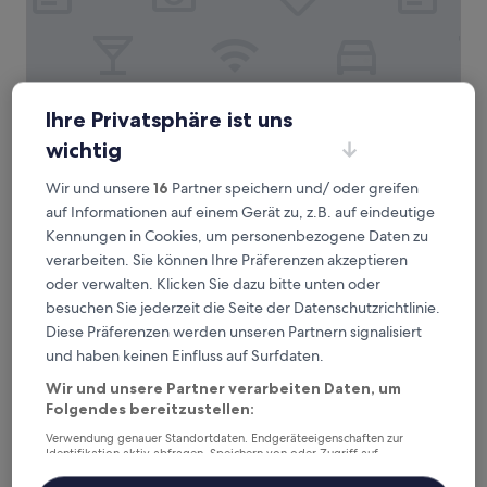
Holiday Inn Warsaw City Centre by IHG
Holiday Inn Warsaw City Centre by IHG
Ihre Privatsphäre ist uns
4.0-
wichtig
Sterne-
Mirów, 2,9 km von Straßenbahnhaltestelle Wawrzyszewska
Wir und unsere
16
Partner speichern und/ oder greifen
Unterkunft
03 entfernt
auf Informationen auf einem Gerät zu, z.B. auf eindeutige
9.4
9,4/10
Außergewöhnlich
(1.007 Bewertungen)
von
Kennungen in Cookies, um personenbezogene Daten zu
Der
75 €
10,
verarbeiten. Sie können Ihre Präferenzen akzeptieren
Preis
Außergewöhnlich,
inkl. Steuern & Gebühren
oder verwalten. Klicken Sie dazu bitte unten oder
beträgt
23. Aug.–24. Aug.
(1.007
75 €
besuchen Sie jederzeit die Seite der Datenschutzrichtlinie.
Bewertungen)
Diese Präferenzen werden unseren Partnern signalisiert
ibis Styles Warszawa City
und haben keinen Einfluss auf Surfdaten.
Wir und unsere Partner verarbeiten Daten, um
Folgendes bereitzustellen:
Verwendung genauer Standortdaten. Endgeräteeigenschaften zur
Identifikation aktiv abfragen. Speichern von oder Zugriff auf
Informationen auf einem Endgerät. Personalisierte Werbung und
Inhalte, Messung von Werbeleistung und der Performance von Inhalten,