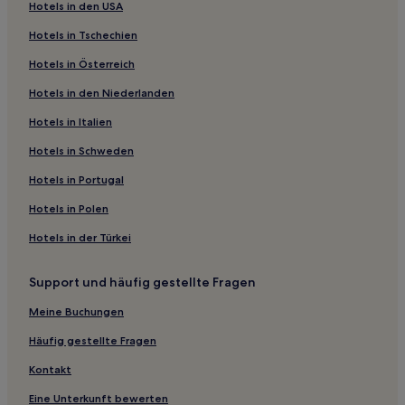
Hotels in den USA
Hotels nahe Universität Warschau
Hotels in Tschechien
Bronisze Hotels
Hotels in Österreich
Hotels nahe Jüdisches Historisches Institut
Hotels in den Niederlanden
Hotels nahe Polonia-Stadion
Hotels nahe Station Centrum
Hotels in Italien
Hotels nahe Straßenbahnhaltestelle Plac Wilsona 14
Hotels in Schweden
Hotels nahe Centre of Contemporary Art
Hotels in Portugal
Hotels nahe Hala Koszyki
Hotels in Polen
Hotels nahe Pole Mokotowskie Station
Hotels in der Türkei
Hotels nahe Bahnhof Warschau Wileńska
Support und häufig gestellte Fragen
Hotels nahe U-Bahn-Station Targówek Mieszkaniowy
Hotels nahe Warszawa Okęcie Station
Meine Buchungen
Hotels nahe Straßenbahnhaltestelle Marymont-Potok 05
Häufig gestellte Fragen
Hotels nahe Bahnhof Warschau Praga
Kontakt
Hotels nahe Bahnhof Warschau Ursus
Eine Unterkunft bewerten