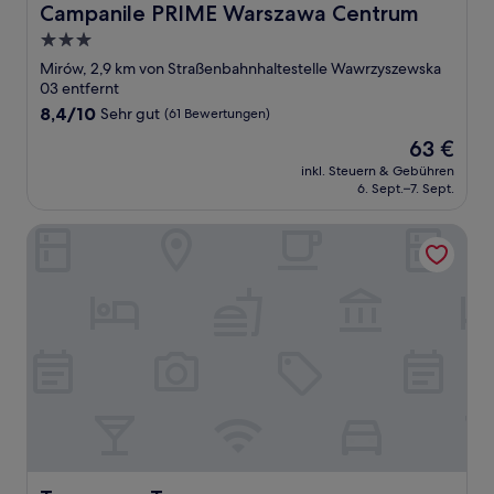
Campanile PRIME Warszawa Centrum
Campanile PRIME Warszawa Centrum
3.0-
Sterne-
Mirów, 2,9 km von Straßenbahnhaltestelle Wawrzyszewska
Unterkunft
03 entfernt
8.4
8,4/10
Sehr gut
(61 Bewertungen)
von
Der
63 €
10,
Preis
Sehr
inkl. Steuern & Gebühren
beträgt
6. Sept.–7. Sept.
gut,
63 €
(61
Bewertungen)
Towarowa Towers