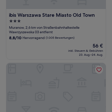
ibis Warszawa Stare Miasto Old Town
ibis Warszawa Stare Miasto Old Town
3.0-
Sterne-
Muranow, 2,6 km von Straßenbahnhaltestelle
Unterkunft
Wawrzyszewska 03 entfernt
8.8
8,8/10
Hervorragend
(1.005 Bewertungen)
von
Der
56 €
10,
Preis
Hervorragend,
inkl. Steuern & Gebühren
beträgt
23. Aug.–24. Aug.
(1.005
56 €
Bewertungen)
PATRONUS APARTMENTS