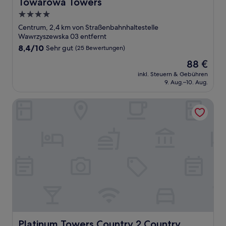
Towarowa Towers
Towarowa Towers
4.0-
Sterne-
Centrum, 2,4 km von Straßenbahnhaltestelle
Unterkunft
Wawrzyszewska 03 entfernt
8.4
8,4/10
Sehr gut
(25 Bewertungen)
von
Der
88 €
10,
Preis
Sehr
inkl. Steuern & Gebühren
beträgt
9. Aug.–10. Aug.
gut,
88 €
(25
Bewertungen)
Platinum Towers Country 2 Country
Platinum Towers Country 2 Country
Platinum Towers Country 2 Country