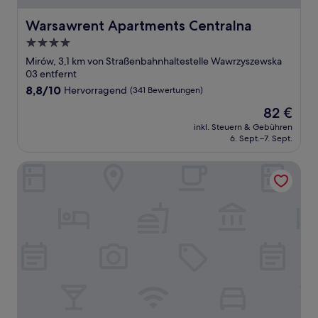
Warsawrent Apartments Centralna
Warsawrent Apartments Centralna
4.0-
Sterne-
Mirów, 3,1 km von Straßenbahnhaltestelle Wawrzyszewska
Unterkunft
03 entfernt
8.8
8,8/10
Hervorragend
(341 Bewertungen)
von
Der
82 €
10,
Preis
Hervorragend,
inkl. Steuern & Gebühren
beträgt
6. Sept.–7. Sept.
(341
82 €
Bewertungen)
GO Apartments