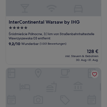
InterContinental Warsaw by IHG
InterContinental Warsaw by IHG
5.0-
Sterne-
Śródmieście Północne, 3,1 km von Straßenbahnhaltestelle
Unterkunft
Wawrzyszewska 03 entfernt
9.2
9,2/10
Wunderbar
(1.001 Bewertungen)
von
Der
128 €
10,
Preis
Wunderbar,
inkl. Steuern & Gebühren
beträgt
30. Aug.–31. Aug.
(1.001
128 €
Bewertungen)
Varsovia Apartamenty Kasprzaka