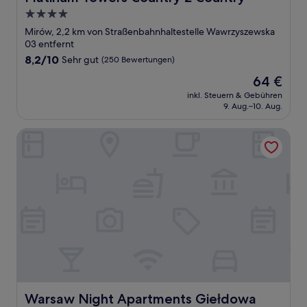
4.0-
Sterne-
Mirów, 2,2 km von Straßenbahnhaltestelle Wawrzyszewska
Unterkunft
03 entfernt
8.2
8,2/10
Sehr gut
(250 Bewertungen)
von
Der
64 €
10,
Preis
Sehr
inkl. Steuern & Gebühren
beträgt
9. Aug.–10. Aug.
gut,
64 €
(250
Bewertungen)
Warsaw Night Apartments Giełdowa
Warsaw Night Apartments Giełdowa
Warsaw Night Apartments Giełdowa