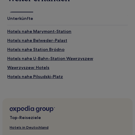
Unterkünfte
Hotels nahe Marymont-Station
Hotels nahe Belweder-Palast
Hotels nahe Station Bródno
Hotels nahe U-Bahn-Station Wawrzyszew
Wawrzyszew: Hotels
Hotels nahe Pilsudski-Platz
Warschau Hotels
Rybie Hotels
Hotels nahe Bahnhof Warschau Sluzewiec
Hotels nahe Mariensztat
Top-Reiseziele
Hotels nahe U-Bahn-Station Rondo ONZ
Hotels in Deutschland
Hotels nahe U-Bahn-Station Politechnika