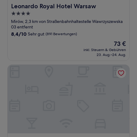
Leonardo Royal Hotel Warsaw
Leonardo Royal Hotel Warsaw
4.0-
Sterne-
Mirów, 2,3 km von Straßenbahnhaltestelle Wawrzyszewska
Unterkunft
03 entfernt
8.4
8,4/10
Sehr gut
(891 Bewertungen)
von
Der
73 €
10,
Preis
Sehr
inkl. Steuern & Gebühren
beträgt
23. Aug.–24. Aug.
gut,
73 €
(891
Bewertungen)
Campanile PRIME Warszawa Centrum