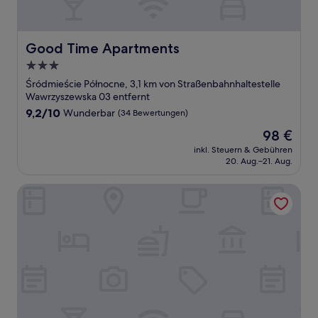
Good Time Apartments
Good Time Apartments
3.0-
Sterne-
Śródmieście Północne, 3,1 km von Straßenbahnhaltestelle
Unterkunft
Wawrzyszewska 03 entfernt
9.2
9,2/10
Wunderbar
(34 Bewertungen)
von
Der
98 €
10,
Preis
Wunderbar,
inkl. Steuern & Gebühren
beträgt
20. Aug.–21. Aug.
(34
98 €
Bewertungen)
ibis Warszawa Stare Miasto Old Town