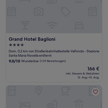
Grand Hotel Baglioni
Grand Hotel Baglioni
4.0-
Sterne-
Dom, 0,2 km von Straßenbahnhaltestelle Valfonda - Stazione
Unterkunft
Santa Maria Novella entfernt
9.0
9,0/10
Wunderbar
(1.011 Bewertungen)
von
Der
166 €
10,
Preis
Wunderbar,
inkl. Steuern & Gebühren
beträgt
12. Aug.–13. Aug.
(1.011
166 €
Bewertungen)
La Residenza dell'Orafo