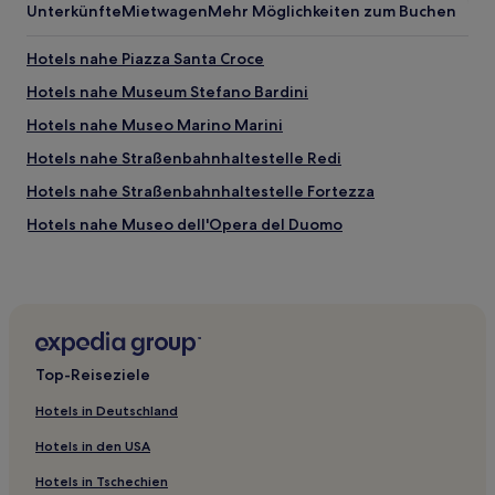
Unterkünfte
Mietwagen
Mehr Möglichkeiten zum Buchen
Hotels nahe Piazza Santa Croce
Hotels nahe Museum Stefano Bardini
Hotels nahe Museo Marino Marini
Hotels nahe Straßenbahnhaltestelle Redi
Hotels nahe Straßenbahnhaltestelle Fortezza
Hotels nahe Museo dell'Opera del Duomo
Hotels nahe Torre dei Belfredelli
Hotels nahe Florenz
San Frediano: Hotels
Hotels nahe Bahnhof Florenz-Le Cure
Top-Reiseziele
Hotels nahe Bahnhof Cascine
Hotels in Deutschland
Hotels nahe Museo di Casa Martelli
Hotels in den USA
Hotels nahe Bahnhof Florenz Santa Maria Novella
Hotels in Tschechien
Historisches Zentrum von Florenz: Hotels