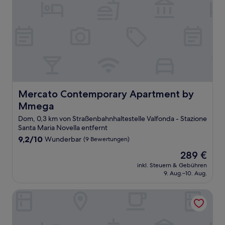
Mercato Contemporary Apartment by Mmega
Mercato Contemporary Apartment by
Mmega
Dom, 0,3 km von Straßenbahnhaltestelle Valfonda - Stazione
Santa Maria Novella entfernt
9.2
9,2/10
Wunderbar
(9 Bewertungen)
von
Der
289 €
10,
Preis
Wunderbar,
inkl. Steuern & Gebühren
beträgt
9. Aug.–10. Aug.
(9
289 €
Bewertungen)
Hotel Boccaccio