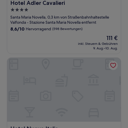
Hotel Adler Cavalieri
Hotel Adler Cavalieri
4.0-
Sterne-
Santa Maria Novella, 0,3 km von Straßenbahnhaltestelle
Unterkunft
Valfonda - Stazione Santa Maria Novella entfernt
8.6
8,6/10
Hervorragend
(598 Bewertungen)
von
Der
111 €
10,
Preis
Hervorragend,
inkl. Steuern & Gebühren
beträgt
9. Aug.–10. Aug.
(598
111 €
Bewertungen)
Hotel Nuova Italia
Hotel Nuova Italia