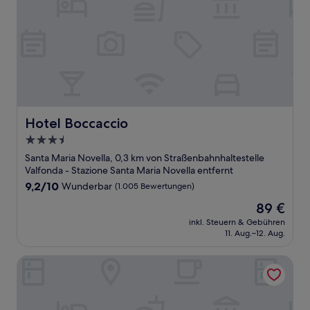
Hotel Boccaccio
Hotel Boccaccio
3.5-
Sterne-
Santa Maria Novella, 0,3 km von Straßenbahnhaltestelle
Unterkunft
Valfonda - Stazione Santa Maria Novella entfernt
9.2
9,2/10
Wunderbar
(1.005 Bewertungen)
von
Der
89 €
10,
Preis
Wunderbar,
inkl. Steuern & Gebühren
beträgt
11. Aug.–12. Aug.
(1.005
89 €
Bewertungen)
Art Atelier