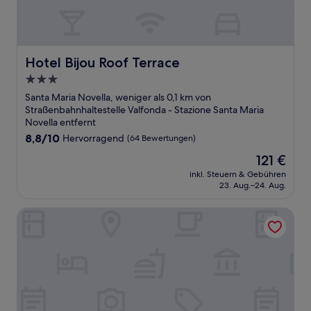
Hotel Bijou Roof Terrace
Hotel Bijou Roof Terrace
3.0-
Sterne-
Santa Maria Novella, weniger als 0,1 km von
Unterkunft
Straßenbahnhaltestelle Valfonda - Stazione Santa Maria
Novella entfernt
8.8
8,8/10
Hervorragend
(64 Bewertungen)
von
Der
121 €
10,
Preis
Hervorragend,
inkl. Steuern & Gebühren
beträgt
23. Aug.–24. Aug.
(64
121 €
Bewertungen)
Hotel Mia Cara