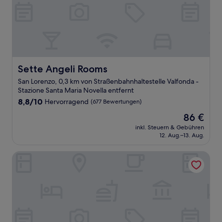
Sette Angeli Rooms
Sette Angeli Rooms
San Lorenzo, 0,3 km von Straßenbahnhaltestelle Valfonda -
Stazione Santa Maria Novella entfernt
8.8
8,8/10
Hervorragend
(677 Bewertungen)
von
Der
86 €
10,
Preis
Hervorragend,
inkl. Steuern & Gebühren
beträgt
12. Aug.–13. Aug.
(677
86 €
Bewertungen)
W Florence