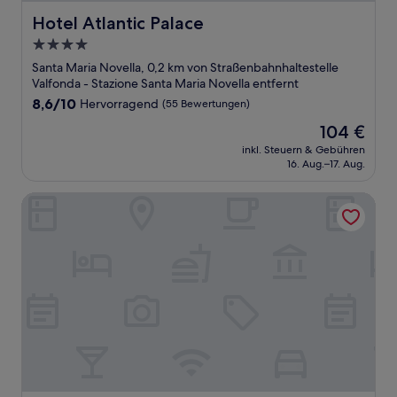
Hotel Atlantic Palace
Hotel Atlantic Palace
4.0-
Sterne-
Santa Maria Novella, 0,2 km von Straßenbahnhaltestelle
Unterkunft
Valfonda - Stazione Santa Maria Novella entfernt
8.6
8,6/10
Hervorragend
(55 Bewertungen)
von
Der
104 €
10,
Preis
Hervorragend,
inkl. Steuern & Gebühren
beträgt
16. Aug.–17. Aug.
(55
104 €
Bewertungen)
Astrid Hotel