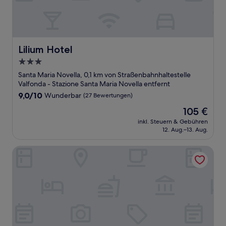
Lilium Hotel
Lilium Hotel
3.0-
Sterne-
Santa Maria Novella, 0,1 km von Straßenbahnhaltestelle
Unterkunft
Valfonda - Stazione Santa Maria Novella entfernt
9.0
9,0/10
Wunderbar
(27 Bewertungen)
von
Der
105 €
10,
Preis
Wunderbar,
inkl. Steuern & Gebühren
beträgt
12. Aug.–13. Aug.
(27
105 €
Bewertungen)
Hotel Bijou Roof Terrace