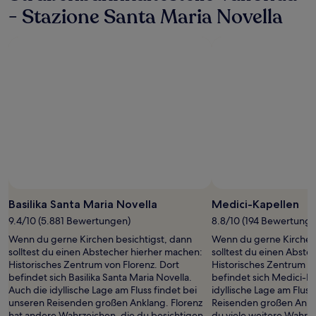
1 Übernachtung
- Stazione Santa Maria Novella
von
2 Erwachsenen
gefunden
wurde.
Preise
und
Verfügbarkeiten
können
sich
ändern.
Es
können
zusätzliche
Bedingungen
gelten.
Basilika Santa Maria Novella
Medici-Kapellen
9.4/10 (5.881 Bewertungen)
8.8/10 (194 Bewertunge
Wenn du gerne Kirchen besichtigst, dann
Wenn du gerne Kirchen 
solltest du einen Abstecher hierher machen:
solltest du einen Abste
Historisches Zentrum von Florenz. Dort
Historisches Zentrum vo
befindet sich Basilika Santa Maria Novella.
befindet sich Medici-K
Auch die idyllische Lage am Fluss findet bei
idyllische Lage am Fluss
unseren Reisenden großen Anklang. Florenz
Reisenden großen Ankla
hat andere Wahrzeichen, die du besichtigen
du viele weitere Wahrz