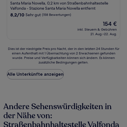
Santa Maria Novella, 0,2 km von Straßenbahnhaltestelle
Valfonda - Stazione Santa Maria Novella entfernt
8.2
8,2/10
Sehr gut
(158 Bewertungen)
von
Der
154 €
10,
Preis
Sehr
inkl. Steuern & Gebühren
beträgt
21. Aug.–22. Aug.
gut,
154 €
(158
Bewertungen)
Dies
Dies ist der niedrigste Preis pro Nacht, der in den letzten 24 Stunden für
einen Aufenthalt mit 1 Übernachtung von 2 Erwachsenen gefunden
ist
wurde. Preise und Verfügbarkeiten können sich ändern. Es können
der
zusätzliche Bedingungen gelten.
niedrigste
Preis
Alle Unterkünfte anzeigen
pro
Nacht,
der
in
den
letzten
Andere Sehenswürdigkeiten in
24 Stunden
für
der Nähe von:
einen
Aufenthalt
Straßenbahnhaltestelle Valfonda
mit