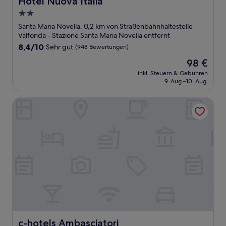
Hotel Nuova Italia
2.0-
Sterne-
Santa Maria Novella, 0,2 km von Straßenbahnhaltestelle
Unterkunft
Valfonda - Stazione Santa Maria Novella entfernt
8.4
8,4/10
Sehr gut
(948 Bewertungen)
von
Der
98 €
10,
Preis
Sehr
inkl. Steuern & Gebühren
beträgt
9. Aug.–10. Aug.
gut,
98 €
(948
Bewertungen)
c-hotels Ambasciatori
c-hotels Ambasciatori
c-hotels Ambasciatori