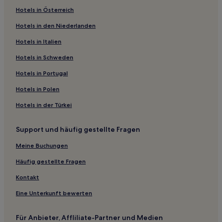
Hotels in Österreich
Hotels nahe Piazzale Michelangelo
Hotels in den Niederlanden
Maiano Hotels
Hotels nahe Palazzo dell'Antella
Hotels in Italien
Hotels nahe Opificio delle Pietre Dure
Hotels in Schweden
Hotels nahe Piazza di Santa Maria Novella
Hotels in Portugal
Hotels nahe Palazzo Capponi
Hotels in Polen
Hotels nahe Parco di Montececeri
Hotels in der Türkei
Hotels nahe Straßenbahnhaltestelle Strozzi - Fallaci
Support und häufig gestellte Fragen
Hotels nahe Bardini-Garten
Hotels nahe Museo Casa di Dante
Meine Buchungen
Hotels nahe Santa Maria del Carmine
Häufig gestellte Fragen
Hotels nahe Porta Romana
Kontakt
Hotels nahe Biblioteca Medicea Laurenziana
Eine Unterkunft bewerten
Hotels nahe Fortezza da Basso
Für Anbieter, Affliliate-Partner und Medien
Florenz Hotels