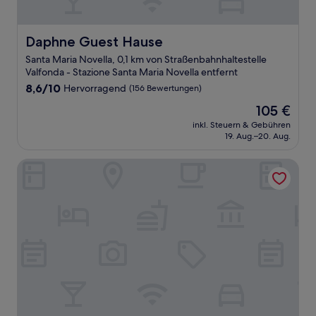
Daphne Guest Hause
Daphne Guest Hause
Santa Maria Novella, 0,1 km von Straßenbahnhaltestelle
Valfonda - Stazione Santa Maria Novella entfernt
8.6
8,6/10
Hervorragend
(156 Bewertungen)
von
Der
105 €
10,
Preis
Hervorragend,
inkl. Steuern & Gebühren
beträgt
19. Aug.–20. Aug.
(156
105 €
Bewertungen)
Hotel Atlantic Palace