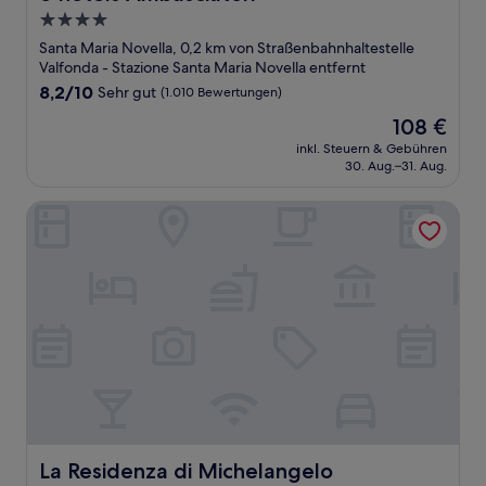
4.0-
Sterne-
Santa Maria Novella, 0,2 km von Straßenbahnhaltestelle
Unterkunft
Valfonda - Stazione Santa Maria Novella entfernt
8.2
8,2/10
Sehr gut
(1.010 Bewertungen)
von
Der
108 €
10,
Preis
Sehr
inkl. Steuern & Gebühren
beträgt
30. Aug.–31. Aug.
gut,
108 €
(1.010
Bewertungen)
La Residenza di Michelangelo
La Residenza di Michelangelo
La Residenza di Michelangelo