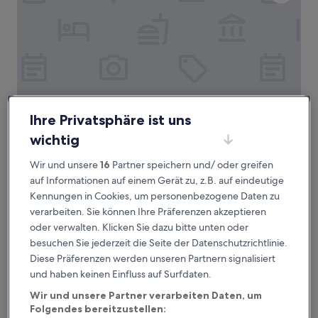
Ihre Privatsphäre ist uns
wichtig
Eco Urban B&B
Eco Urban B&B
Wir und unsere
16
Partner speichern und/ oder greifen
Santa Maria Novella, weniger als 0,1 km von
Straßenbahnhaltestelle Valfonda - Stazione Santa Maria
auf Informationen auf einem Gerät zu, z.B. auf eindeutige
Novella entfernt
Kennungen in Cookies, um personenbezogene Daten zu
9.6
9,6/10
Außergewöhnlich
(720 Bewertungen)
verarbeiten. Sie können Ihre Präferenzen akzeptieren
von
oder verwalten. Klicken Sie dazu bitte unten oder
Der
163 €
10,
Preis
besuchen Sie jederzeit die Seite der Datenschutzrichtlinie.
Außergewöhnlich,
inkl. Steuern & Gebühren
beträgt
9. Aug.–10. Aug.
(720
Diese Präferenzen werden unseren Partnern signalisiert
163 €
Bewertungen)
und haben keinen Einfluss auf Surfdaten.
Glance Hotel In Florence
Wir und unsere Partner verarbeiten Daten, um
Folgendes bereitzustellen: