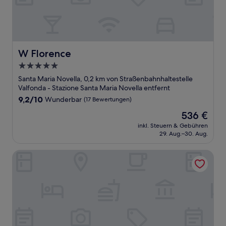
W Florence
W Florence
5.0-
Sterne-
Santa Maria Novella, 0,2 km von Straßenbahnhaltestelle
Unterkunft
Valfonda - Stazione Santa Maria Novella entfernt
9.2
9,2/10
Wunderbar
(17 Bewertungen)
von
Der
536 €
10,
Preis
Wunderbar,
inkl. Steuern & Gebühren
beträgt
29. Aug.–30. Aug.
(17
536 €
Bewertungen)
Lilium Hotel