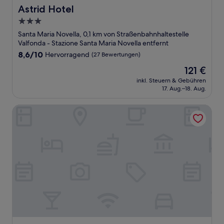
Astrid Hotel
Astrid Hotel
3.0-
Sterne-
Santa Maria Novella, 0,1 km von Straßenbahnhaltestelle
Unterkunft
Valfonda - Stazione Santa Maria Novella entfernt
8.6
8,6/10
Hervorragend
(27 Bewertungen)
von
Der
121 €
10,
Preis
Hervorragend,
inkl. Steuern & Gebühren
beträgt
17. Aug.–18. Aug.
(27
121 €
Bewertungen)
Hotel Adler Cavalieri