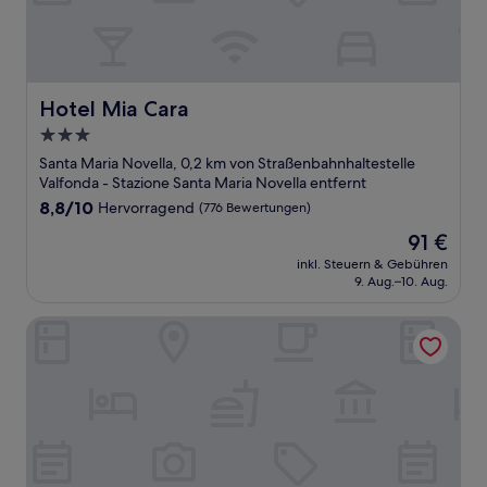
Hotel Mia Cara
Hotel Mia Cara
3.0-
Sterne-
Santa Maria Novella, 0,2 km von Straßenbahnhaltestelle
Unterkunft
Valfonda - Stazione Santa Maria Novella entfernt
8.8
8,8/10
Hervorragend
(776 Bewertungen)
von
Der
91 €
10,
Preis
Hervorragend,
inkl. Steuern & Gebühren
beträgt
9. Aug.–10. Aug.
(776
91 €
Bewertungen)
MADAMA GUEST HOUSE