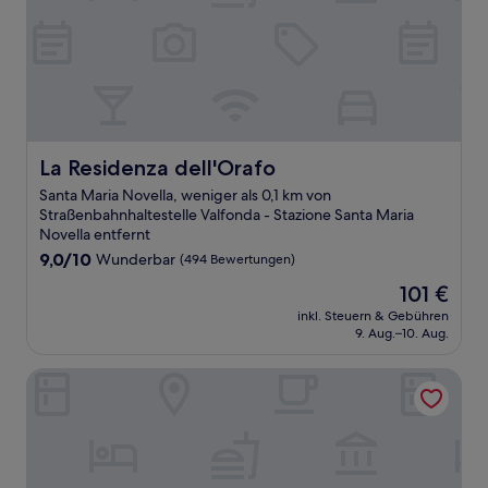
La Residenza dell'Orafo
La Residenza dell'Orafo
Santa Maria Novella, weniger als 0,1 km von
Straßenbahnhaltestelle Valfonda - Stazione Santa Maria
Novella entfernt
9.0
9,0/10
Wunderbar
(494 Bewertungen)
von
Der
101 €
10,
Preis
Wunderbar,
inkl. Steuern & Gebühren
beträgt
9. Aug.–10. Aug.
(494
101 €
Bewertungen)
Sette Angeli Rooms