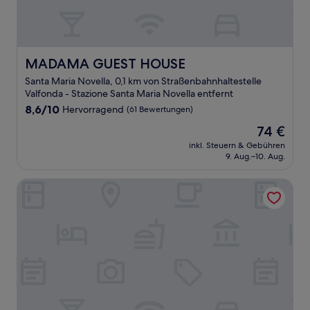
MADAMA GUEST HOUSE
MADAMA GUEST HOUSE
Santa Maria Novella, 0,1 km von Straßenbahnhaltestelle
Valfonda - Stazione Santa Maria Novella entfernt
8.6
8,6/10
Hervorragend
(61 Bewertungen)
von
Der
74 €
10,
Preis
Hervorragend,
inkl. Steuern & Gebühren
beträgt
9. Aug.–10. Aug.
(61
74 €
Bewertungen)
Daphne Guest Hause