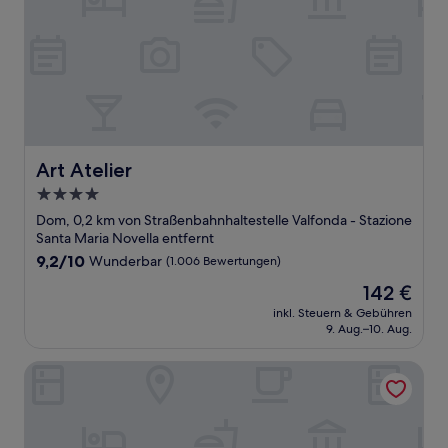
Art Atelier
Art Atelier
4.0-
Sterne-
Dom, 0,2 km von Straßenbahnhaltestelle Valfonda - Stazione
Unterkunft
Santa Maria Novella entfernt
9.2
9,2/10
Wunderbar
(1.006 Bewertungen)
von
Der
142 €
10,
Preis
Wunderbar,
inkl. Steuern & Gebühren
beträgt
9. Aug.–10. Aug.
(1.006
142 €
Bewertungen)
Grand Hotel Baglioni