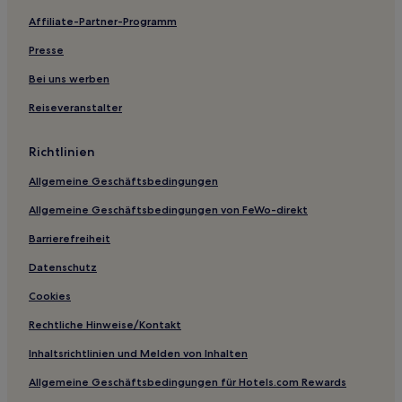
Affiliate-Partner-Programm
Toskana: Hotels
Familien in Novoli/San Donato
Presse
Haustierfreundliche in Montespertoli
Bei uns werben
Familien in Montespertoli
Reiseveranstalter
Hotels mit inbegriffenem Frühstück in Porta al Prato
Richtlinien
Haustierfreundliche in Porta al Prato
Allgemeine Geschäftsbedingungen
Familien in Signa
Allgemeine Geschäftsbedingungen von FeWo-direkt
Hotels mit Pool in Scandicci
Haustierfreundliche in Scandicci
Barrierefreiheit
Familien in Scandicci
Datenschutz
Business in Arcetri
Cookies
Familien in Arcetri
Rechtliche Hinweise/Kontakt
Hotels mit Parkplatz nahe Via dei Calzaiuoli
Inhaltsrichtlinien und Melden von Inhalten
Haustierfreundliche in Vaglia
Allgemeine Geschäftsbedingungen für Hotels.com Rewards
Familien in Campi Bisenzio