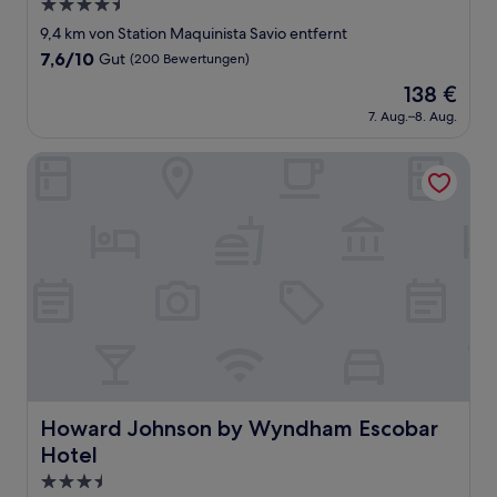
4.5-
Sterne-
9,4 km von Station Maquinista Savio entfernt
Unterkunft
7.6
7,6/10
Gut
(200 Bewertungen)
von
Der
138 €
10,
Preis
Gut,
7. Aug.–8. Aug.
beträgt
(200
138 €
Bewertungen)
Howard Johnson by Wyndham Escobar Hotel
Howard Johnson by Wyndham Escobar Hotel
Howard Johnson by Wyndham Escobar
Hotel
3.5-