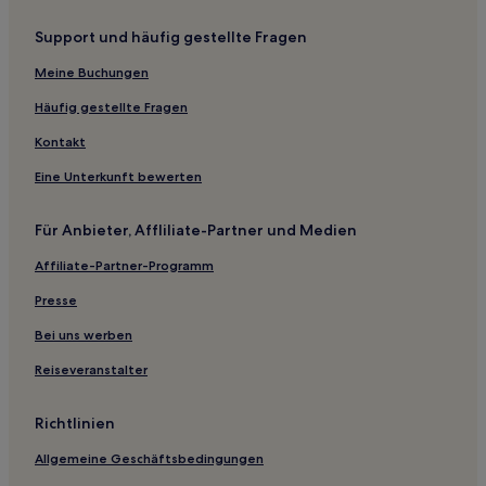
San Fernando Hotels
Support und häufig gestellte Fragen
El Libertador Hotels
Victoria Hotels
Meine Buchungen
Olivos: Hotels
Häufig gestellte Fragen
Hotels nahe Pilar Golf
Kontakt
Villa de Mayo Hotels
Eine Unterkunft bewerten
Hotels nahe Station Tigre
Für Anbieter, Affliliate-Partner und Medien
Pilar Partido: Hotels
Affiliate-Partner-Programm
Malvinas Argentinas Hotels
Partido de Tigre Hotels
Presse
Hotels nahe San Miguel Station
Bei uns werben
San Andrés Hotels
Reiseveranstalter
Santa María Hotels
Richtlinien
Hotels nahe Villa Ocampo
Allgemeine Geschäftsbedingungen
Hotels nahe Museo de Arte Tigre