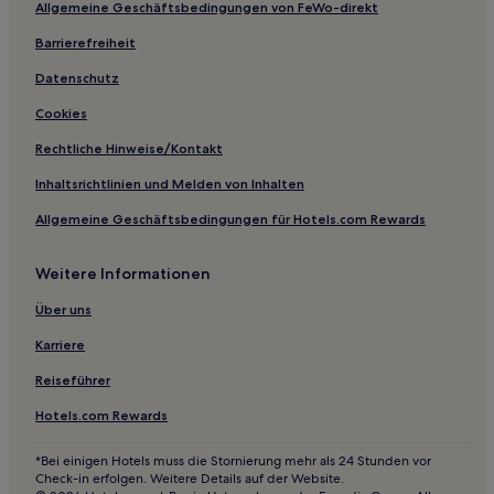
Allgemeine Geschäftsbedingungen von FeWo-direkt
Del Viso Hotels
Hotels nahe Station Ingeniero Maschwitz
Barrierefreiheit
Villa Ballester Hotels
Datenschutz
Hotels nahe Bahnhof Martínez
Cookies
Partido Escobar: Hotels
Rechtliche Hinweise/Kontakt
San Miguel Hotels
Inhaltsrichtlinien und Melden von Inhalten
Hotels nahe Nordelta-Einkaufszentrum
Allgemeine Geschäftsbedingungen für Hotels.com Rewards
Partido San Miguel: Hotels
Weitere Informationen
San Isidro: Hotels
Pilar Hotels
Über uns
Tigre Partido: Hotels
Karriere
Aparthotels in Buenos Aires
Reiseführer
3-Sterne-Hotels in San Miguel del Monte
Hotels.com Rewards
3-Sterne-Hotels in Tigre
*Bei einigen Hotels muss die Stornierung mehr als 24 Stunden vor
3-Sterne-Hotels in Monte Grande
Check-in erfolgen. Weitere Details auf der Website.