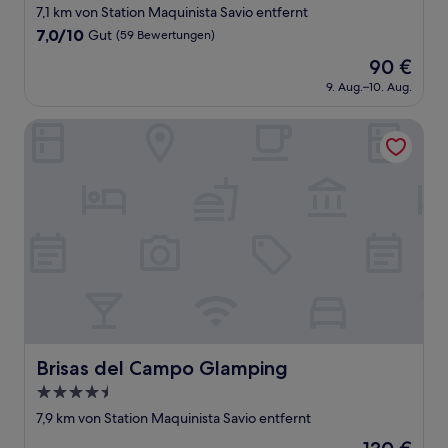
Sterne-
7,1 km von Station Maquinista Savio entfernt
Unterkunft
7.0
7,0/10
Gut
(59 Bewertungen)
von
Der
90 €
10,
Preis
Gut,
9. Aug.–10. Aug.
beträgt
(59
90 €
Bewertungen)
Brisas del Campo Glamping
Brisas del Campo Glamping
Brisas del Campo Glamping
4.5-
Sterne-
7,9 km von Station Maquinista Savio entfernt
Unterkunft
Der