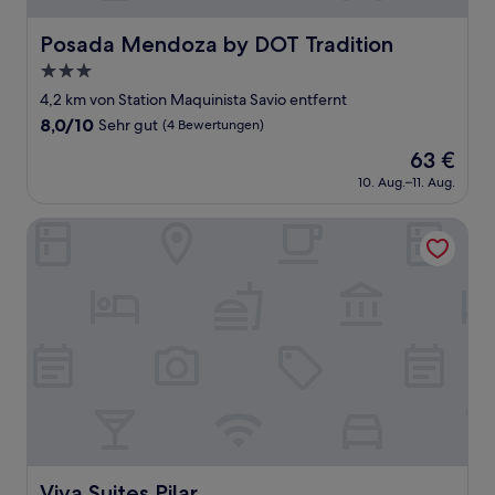
Posada Mendoza by DOT Tradition
Posada Mendoza by DOT Tradition
3.0-
Sterne-
4,2 km von Station Maquinista Savio entfernt
Unterkunft
8.0
8,0/10
Sehr gut
(4 Bewertungen)
von
Der
63 €
10,
Preis
Sehr
10. Aug.–11. Aug.
beträgt
gut,
63 €
(4
Viva Suites Pilar
Bewertungen)
Viva Suites Pilar
Viva Suites Pilar