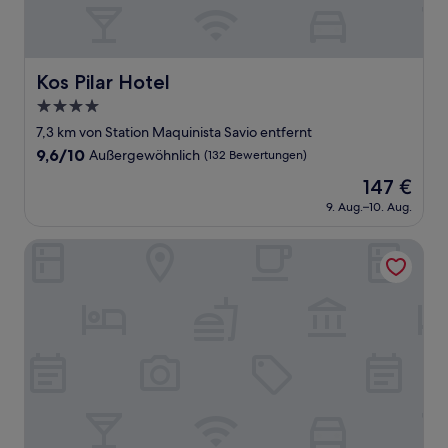
Kos Pilar Hotel
Kos Pilar Hotel
4.0-
Sterne-
7,3 km von Station Maquinista Savio entfernt
Unterkunft
9.6
9,6/10
Außergewöhnlich
(132 Bewertungen)
von
Der
147 €
10,
Preis
Außergewöhnlich,
9. Aug.–10. Aug.
beträgt
(132
147 €
Bewertungen)
Posada Mendoza by DOT Tradition