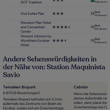
3.0-
Preise
DOT Tradition
4 Bewertung
Sterne-
und
Unterkunft
Verfügbarkeiten
Gut
Viva Suites Pilar
3.0-
können
7.8
179 Bewertu
Sterne-
sich
Unterkunft
Sheraton Pilar Hotel
ändern.
Gut
and Convention
4.5-
Es
7.6
200 Bewertu
Center
Sterne-
können
Unterkunft
zusätzliche
Howard Johnson by
Gut
Bedingungen
Wyndham Escobar
3.5-
7.0
59 Bewertun
gelten.
Hotel
Sterne-
Unterkunft
Andere Sehenswürdigkeiten in
der Nähe von: Station Maquinista
Savio
Temaiken Biopark
Cabildo
6.8/10 (6 Bewertungen)
Wenn die Sehenswürdi
deines Aufenthalts nic
Temaiken Biopark befindet sich 3,3 km
sollen, dann plane doch
außerhalb des Zentrums von Belén de
Zwischenstopp bei Cabi
Escobar, sodass sich ein Zwischenstopp