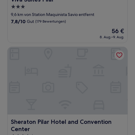
3.0-
Sterne-
9,6 km von Station Maquinista Savio entfernt
Unterkunft
7.8
7,8/10
Gut
(179 Bewertungen)
von
Der
56 €
10,
Preis
Gut,
8. Aug.–9. Aug.
beträgt
(179
56 €
Bewertungen)
Sheraton Pilar Hotel and Convention Center
Sheraton Pilar Hotel and Convention Center
Sheraton Pilar Hotel and Convention
Center