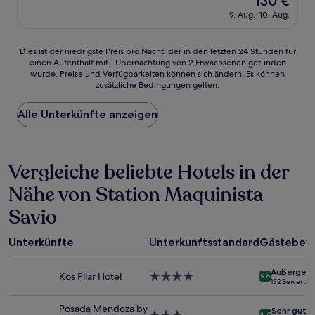
130 €
Preis
9. Aug.–10. Aug.
beträgt
130 €
Dies
Dies ist der niedrigste Preis pro Nacht, der in den letzten 24 Stunden für
einen Aufenthalt mit 1 Übernachtung von 2 Erwachsenen gefunden
ist
wurde. Preise und Verfügbarkeiten können sich ändern. Es können
der
zusätzliche Bedingungen gelten.
niedrigste
Preis
Alle Unterkünfte anzeigen
pro
Nacht,
der
in
Vergleiche beliebte Hotels in der
den
letzten
Nähe von Station Maquinista
24 Stunden
für
Savio
einen
Aufenthalt
mit
Unterkünfte
Unterkunftsstandard
Gästebew
1 Übernachtung
von
Außergewö
Kos Pilar Hotel
4.0-
9.6
2 Erwachsenen
132 Bewertu
Sterne-
gefunden
Unterkunft
wurde.
Posada Mendoza by
Sehr gut
8.0