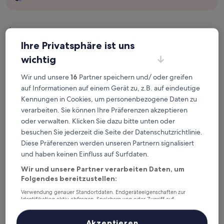
Überprüfe die Preise für diese Daten
Ihre Privatsphäre ist uns
Heute
Morgen
wichtig
6. Aug. - 7. Aug.
7. Aug. - 8. Aug.
Wir und unsere
16
Partner speichern und/ oder greifen
Dieses Wochenende
Nächstes Wochenende
auf Informationen auf einem Gerät zu, z.B. auf eindeutige
7. Aug. - 9. Aug.
14. Aug. - 16. Aug.
Kennungen in Cookies, um personenbezogene Daten zu
Top 5 Hotels in der Nähe von
verarbeiten. Sie können Ihre Präferenzen akzeptieren
Station Maquinista Savio auf
oder verwalten. Klicken Sie dazu bitte unten oder
besuchen Sie jederzeit die Seite der Datenschutzrichtlinie.
einen Blick
Diese Präferenzen werden unseren Partnern signalisiert
und haben keinen Einfluss auf Surfdaten.
Kos Pilar Hotel
— 4-Sterne-Hotel in 7,3 km von Station
Maquinista Savio entfernt. Gästebewertung: 9,6/10 —
Wir und unsere Partner verarbeiten Daten, um
Außergewöhnlich.
Folgendes bereitzustellen:
Posada Mendoza by DOT Tradition
— 3-Sterne-Hotel in 4,2 km
Verwendung genauer Standortdaten. Endgeräteeigenschaften zur
von Station Maquinista Savio entfernt. Gästebewertung: 8,0/10
Identifikation aktiv abfragen. Speichern von oder Zugriff auf
— Sehr gut.
Informationen auf einem Endgerät. Personalisierte Werbung und
Inhalte, Messung von Werbeleistung und der Performance von Inhalten,
Viva Suites Pilar
— 3-Sterne-Hotel in 9,6 km von Station
Zielgruppenforschung sowie Entwicklung und Verbesserung von
Akzeptieren