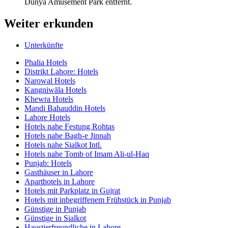
Dunya Amusement Park entfernt.
Weiter erkunden
Unterkünfte
Phalia Hotels
Distrikt Lahore: Hotels
Narowal Hotels
Kangniwāla Hotels
Khewra Hotels
Mandi Bahauddin Hotels
Lahore Hotels
Hotels nahe Festung Rohtas
Hotels nahe Bagh-e Jinnah
Hotels nahe Sialkot Intl.
Hotels nahe Tomb of Imam Ali-ul-Haq
Punjab: Hotels
Gasthäuser in Lahore
Aparthotels in Lahore
Hotels mit Parkplatz in Gujrat
Hotels mit inbegriffenem Frühstück in Punjab
Günstige in Punjab
Günstige in Sialkot
Haustierfreundliche in Lahore