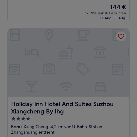
Der
144 €
Preis
inkl. Steuern & Gebühren
beträgt
10. Aug.–11. Aug.
144 €
Holiday Inn Hotel And Suites Suzhou Xiangcheng By Ihg
Holiday Inn Hotel And Suites Suzhou Xiangcheng By Ihg
Holiday Inn Hotel And Suites Suzhou
Xiangcheng By Ihg
4.0-
Sterne-
Bezirk Xiang Cheng, 4,2 km von U-Bahn-Station
Unterkunft
Zhangzhuang entfernt