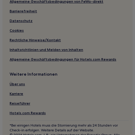
Allgemeine Geschäftsbedingungen von FeWo-direkt
Günstige in Stadtbezirk Jintan
Günstige in Jiangsu
Barrierefreiheit
Familien in Jiangsu
Datenschutz
Hotels mit Wellnessbereich in Jiangsu
Cookies
Hotels mit Parkplatz in Jiangsu
Rechtliche Hinweise/Kontakt
Business in Jiangsu
Inhaltsrichtlinien und Melden von Inhalten
Luxus in Shangxinhe
Allgemeine Geschäftsbedingungen für Hotels.com Rewards
Business in Gaoyou
Weitere Informationen
Günstige in Kunshan
Günstige in Rugao
Über uns
Günstige in Wuzhong
Karriere
Luxus in Wuzhong
Reiseführer
Hotels mit inbegriffenem Frühstück in Wuzhong
Hotels.com Rewards
Hotels mit Pool in Wuzhong
*Bei einigen Hotels muss die Stornierung mehr als 24 Stunden vor
Hotels nahe Baodai-Brücke
Check-in erfolgen. Weitere Details auf der Website.