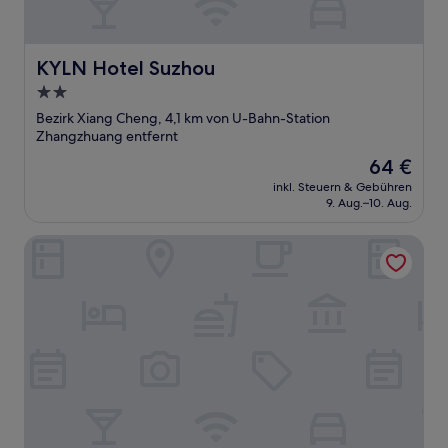
KYLN Hotel Suzhou
KYLN Hotel Suzhou
2.0-
Sterne-
Bezirk Xiang Cheng, 4,1 km von U-Bahn-Station
Unterkunft
Zhangzhuang entfernt
Der
64 €
Preis
inkl. Steuern & Gebühren
beträgt
9. Aug.–10. Aug.
64 €
Holiday Inn Suzhou North by IHG