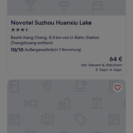
Novotel Suzhou Huanxiu Lake
Novotel Suzhou Huanxiu Lake
3.5-
Sterne-
Bezirk Xiang Cheng, 8,4 km von U-Bahn-Station
Unterkunft
Zhangzhuang entfernt
10.0
10/10
Außergewöhnlich
(1 Bewertung)
von
Der
64 €
10,
Preis
Außergewöhnlich,
inkl. Steuern & Gebühren
beträgt
5. Sept.–6. Sept.
(1
64 €
Bewertung)
suzhouxiangzhiwujiudian