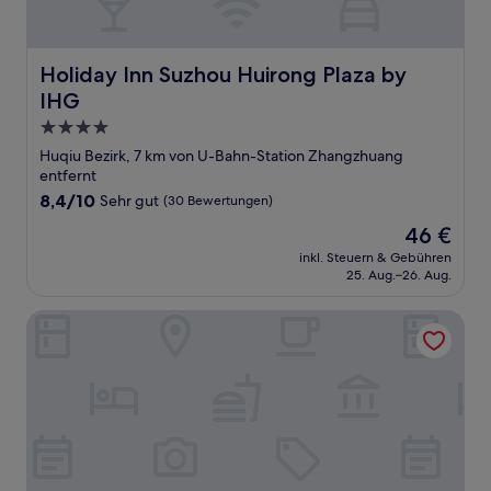
Holiday Inn Suzhou Huirong Plaza by IHG
Holiday Inn Suzhou Huirong Plaza by
IHG
4.0-
Sterne-
Huqiu Bezirk, 7 km von U-Bahn-Station Zhangzhuang
Unterkunft
entfernt
8.4
8,4/10
Sehr gut
(30 Bewertungen)
von
Der
46 €
10,
Preis
Sehr
inkl. Steuern & Gebühren
beträgt
25. Aug.–26. Aug.
gut,
46 €
(30
Bewertungen)
Four Points By Sheraton Suzhou Gusu