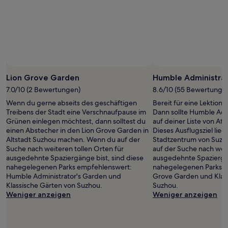
Lion Grove Garden
Humble Administrat
7.0/10 (2 Bewertungen)
8.6/10 (55 Bewertunge
Wenn du gerne abseits des geschäftigen
Bereit für eine Lektion 
Treibens der Stadt eine Verschnaufpause im
Dann sollte Humble Adm
Grünen einlegen möchtest, dann solltest du
auf deiner Liste von Att
einen Abstecher in den Lion Grove Garden in
Dieses Ausflugsziel lie
Altstadt Suzhou machen. Wenn du auf der
Stadtzentrum von Suzh
Suche nach weiteren tollen Orten für
auf der Suche nach weit
ausgedehnte Spaziergänge bist, sind diese
ausgedehnte Spaziergän
nahegelegenen Parks empfehlenswert:
nahegelegenen Parks e
Humble Administrator's Garden und
Grove Garden und Klas
Klassische Gärten von Suzhou.
Suzhou.
Weniger anzeigen
Weniger anzeigen