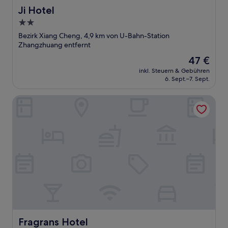
Ji Hotel
Ji Hotel
2.0-
Sterne-
Bezirk Xiang Cheng, 4,9 km von U-Bahn-Station
Unterkunft
Zhangzhuang entfernt
Der
47 €
Preis
inkl. Steuern & Gebühren
beträgt
6. Sept.–7. Sept.
47 €
Fragrans Hotel
Fragrans Hotel
Fragrans Hotel