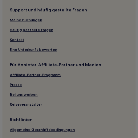
Hotels mit Fitnessbereich in Suzhou
Support und häufig gestellte Fragen
Günstige in Suzhou
Familien in Suzhou
Meine Buchungen
Hotels mit Parkplatz in Suzhou
Häufig gestellte Fragen
Günstige in Dongtai
Kontakt
Luxus in Zhangjiagang
Eine Unterkunft bewerten
Günstige in Zhangjiagang
Für Anbieter, Affliliate-Partner und Medien
Günstige in Xinghua
Affiliate-Partner-Programm
Familien in Changshu
Business in Changshu
Presse
Luxus in Wuxi
Bei uns werben
Hotels mit Parkplatz in Tongli
Reiseveranstalter
Günstige in Jingjiang
Richtlinien
Günstige in Changzhou
Allgemeine Geschäftsbedingungen
Luxus in Changzhou