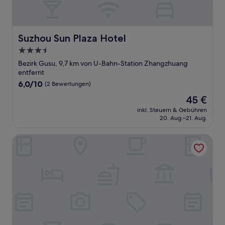
Suzhou Sun Plaza Hotel
Suzhou Sun Plaza Hotel
3.5-
Sterne-
Bezirk Gusu, 9,7 km von U-Bahn-Station Zhangzhuang
Unterkunft
entfernt
6.0
6,0/10
(2 Bewertungen)
von
Der
45 €
10,
Preis
(2
inkl. Steuern & Gebühren
beträgt
20. Aug.–21. Aug.
Bewertungen)
45 €
KYLN Hotel Suzhou