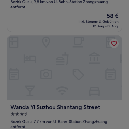
Sterne-
Bezirk Gusu, 9,8 km von U-Bahn-Station Zhangzhuang
Unterkunft
entfernt
Der
58 €
Preis
inkl. Steuern & Gebühren
beträgt
12. Aug.–13. Aug.
58 €
Wanda Yi Suzhou Shantang Street
Wanda Yi Suzhou Shantang Street
Wanda Yi Suzhou Shantang Street
3.5-
Sterne-
Bezirk Gusu, 7,7 km von U-Bahn-Station Zhangzhuang
Unterkunft
entfernt