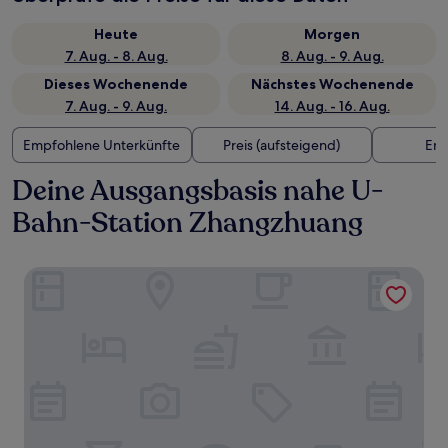
Heute
Morgen
7. Aug. - 8. Aug.
8. Aug. - 9. Aug.
Dieses Wochenende
Nächstes Wochenende
7. Aug. - 9. Aug.
14. Aug. - 16. Aug.
Empfohlene Unterkünfte
Preis (aufsteigend)
Ent
Deine Ausgangsbasis nahe U-
Bahn-Station Zhangzhuang
Holiday Inn Express Suzhou City Center by IHG