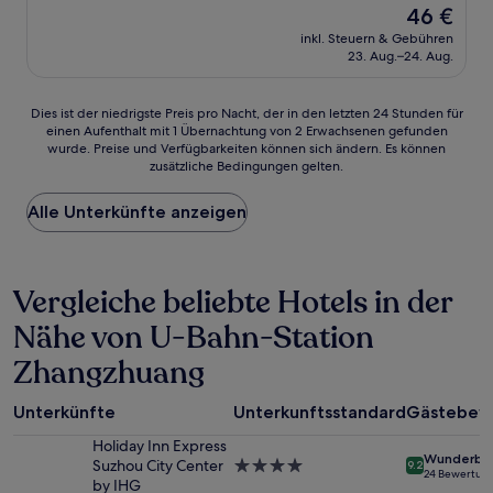
Der
46 €
Preis
inkl. Steuern & Gebühren
beträgt
23. Aug.–24. Aug.
46 €
Dies
Dies ist der niedrigste Preis pro Nacht, der in den letzten 24 Stunden für
einen Aufenthalt mit 1 Übernachtung von 2 Erwachsenen gefunden
ist
wurde. Preise und Verfügbarkeiten können sich ändern. Es können
der
zusätzliche Bedingungen gelten.
niedrigste
Preis
Alle Unterkünfte anzeigen
pro
Nacht,
der
in
Vergleiche beliebte Hotels in der
den
letzten
Nähe von U-Bahn-Station
24 Stunden
für
Zhangzhuang
einen
Aufenthalt
mit
Unterkünfte
Unterkunftsstandard
Gästebew
1 Übernachtung
Holiday Inn Express
von
Wunderba
Suzhou City Center
4.0-
9.2
2 Erwachsenen
24 Bewertun
by IHG
Sterne-
gefunden