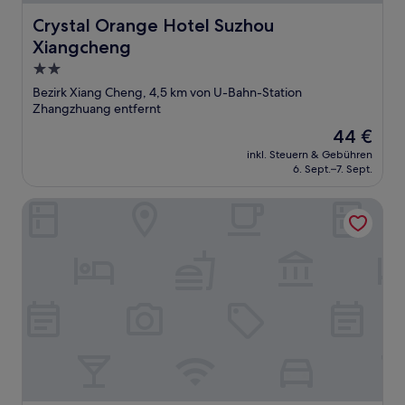
Crystal Orange Hotel Suzhou Xiangcheng
Crystal Orange Hotel Suzhou
Xiangcheng
2.0-
Sterne-
Bezirk Xiang Cheng, 4,5 km von U-Bahn-Station
Unterkunft
Zhangzhuang entfernt
Der
44 €
Preis
inkl. Steuern & Gebühren
beträgt
6. Sept.–7. Sept.
44 €
Ji Hotel