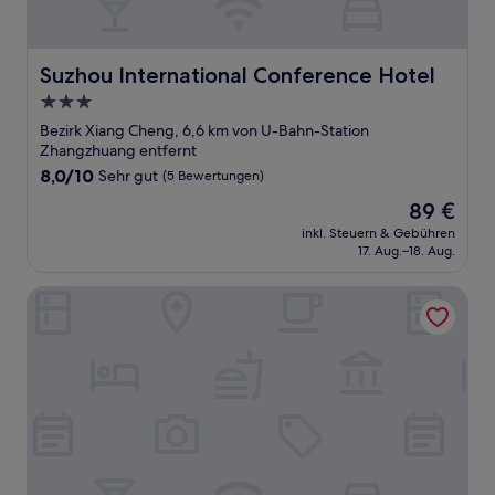
Suzhou International Conference Hotel
Suzhou International Conference Hotel
3.0-
Sterne-
Bezirk Xiang Cheng, 6,6 km von U-Bahn-Station
Unterkunft
Zhangzhuang entfernt
8.0
8,0/10
Sehr gut
(5 Bewertungen)
von
Der
89 €
10,
Preis
Sehr
inkl. Steuern & Gebühren
beträgt
17. Aug.–18. Aug.
gut,
89 €
(5
Bewertungen)
UrCove by Hyatt Suzhou Shantang Street