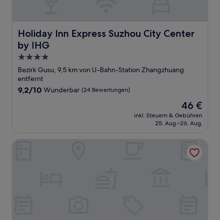
Holiday Inn Express Suzhou City Center by IHG
Holiday Inn Express Suzhou City Center
by IHG
4.0-
Sterne-
Bezirk Gusu, 9,5 km von U-Bahn-Station Zhangzhuang
Unterkunft
entfernt
9.2
9,2/10
Wunderbar
(24 Bewertungen)
von
Der
46 €
10,
Preis
Wunderbar,
inkl. Steuern & Gebühren
beträgt
25. Aug.–26. Aug.
(24
46 €
Bewertungen)
Pullman Suzhou Zhonghui