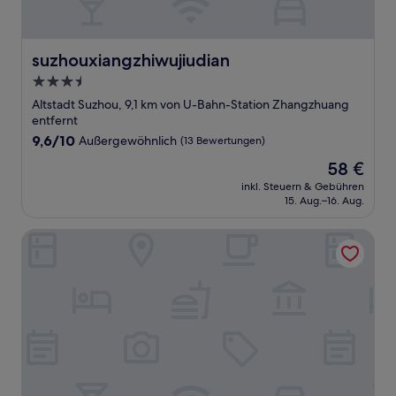
suzhouxiangzhiwujiudian
suzhouxiangzhiwujiudian
3.5-
Sterne-
Altstadt Suzhou, 9,1 km von U-Bahn-Station Zhangzhuang
Unterkunft
entfernt
9.6
9,6/10
Außergewöhnlich
(13 Bewertungen)
von
Der
58 €
10,
Preis
Außergewöhnlich,
inkl. Steuern & Gebühren
beträgt
15. Aug.–16. Aug.
(13
58 €
Bewertungen)
Rosedale Chunshenhu Resort Hotel Suzhou