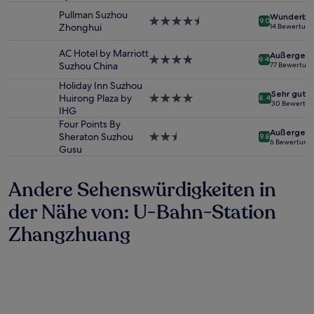
Unterkunft
wurde.
Pullman Suzhou
Wunderba
4.5-
9.0
Preise
Zhonghui
14 Bewertun
Sterne-
und
Unterkunft
Verfügbarkeiten
AC Hotel by Marriott
Außergewö
4.0-
können
9.4
Suzhou China
77 Bewertun
Sterne-
sich
Unterkunft
Holiday Inn Suzhou
ändern.
Sehr gut
Huirong Plaza by
4.0-
Es
8.4
30 Bewertu
IHG
Sterne-
können
Unterkunft
zusätzliche
Four Points By
Außergewö
Bedingungen
Sheraton Suzhou
2.5-
9.8
6 Bewertung
gelten.
Gusu
Sterne-
Unterkunft
Andere Sehenswürdigkeiten in
der Nähe von: U-Bahn-Station
Zhangzhuang