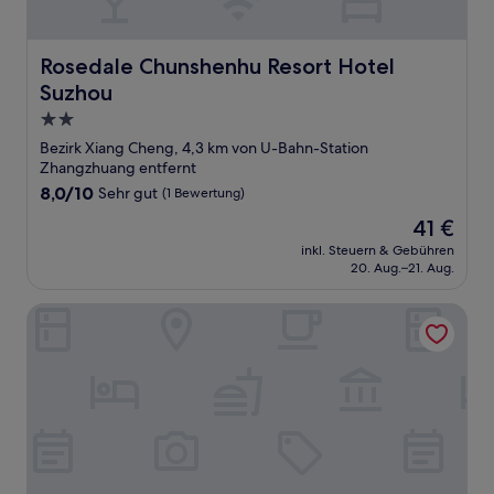
Rosedale Chunshenhu Resort Hotel Suzhou
Rosedale Chunshenhu Resort Hotel
Suzhou
2.0-
Sterne-
Bezirk Xiang Cheng, 4,3 km von U-Bahn-Station
Unterkunft
Zhangzhuang entfernt
8.0
8,0/10
Sehr gut
(1 Bewertung)
von
Der
41 €
10,
Preis
Sehr
inkl. Steuern & Gebühren
beträgt
20. Aug.–21. Aug.
gut,
41 €
(1
Bewertung)
Cendre Hotel