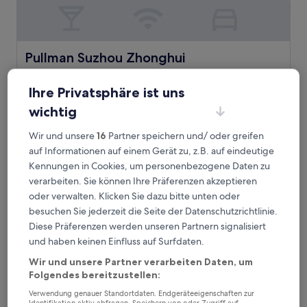
Pullman Suzhou Zhonghui
Pullman Suzhou Zhonghui
4.5-
Sterne-
Ihre Privatsphäre ist uns
Bezirk Xiang Cheng, 5,4 km von U-Bahn-Station
Unterkunft
Zhangzhuang entfernt
wichtig
9.0
9,0/10
Wunderbar
(14 Bewertungen)
von
Wir und unsere
16
Partner speichern und/ oder greifen
Der
70 €
10,
auf Informationen auf einem Gerät zu, z.B. auf eindeutige
Preis
Wunderbar,
inkl. Steuern & Gebühren
beträgt
Kennungen in Cookies, um personenbezogene Daten zu
9. Aug.–10. Aug.
(14
70 €
Bewertungen)
verarbeiten. Sie können Ihre Präferenzen akzeptieren
AC Hotel by Marriott Suzhou China
oder verwalten. Klicken Sie dazu bitte unten oder
besuchen Sie jederzeit die Seite der Datenschutzrichtlinie.
Diese Präferenzen werden unseren Partnern signalisiert
und haben keinen Einfluss auf Surfdaten.
Wir und unsere Partner verarbeiten Daten, um
Folgendes bereitzustellen:
Verwendung genauer Standortdaten. Endgeräteeigenschaften zur
Identifikation aktiv abfragen. Speichern von oder Zugriff auf