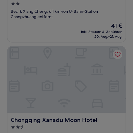
2.0-
Sterne-
Bezirk Xiang Cheng, 6,1 km von U-Bahn-Station
Unterkunft
Zhangzhuang entfernt
Der
41 €
Preis
inkl. Steuern & Gebühren
beträgt
20. Aug.–21. Aug.
41 €
Chongqing Xanadu Moon Hotel
Chongqing Xanadu Moon Hotel
Chongqing Xanadu Moon Hotel
2.5-