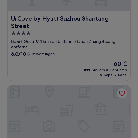
UrCove by Hyatt Suzhou Shantang Street
UrCove by Hyatt Suzhou Shantang
Street
4.0-
Sterne-
Bezirk Gusu, 9,4 km von U-Bahn-Station Zhangzhuang
Unterkunft
entfernt
6.0
6,0/10
(2 Bewertungen)
von
Der
60 €
10,
Preis
(2
inkl. Steuern & Gebühren
beträgt
6. Sept.–7. Sept.
Bewertungen)
60 €
Suzhou Sun Plaza Hotel