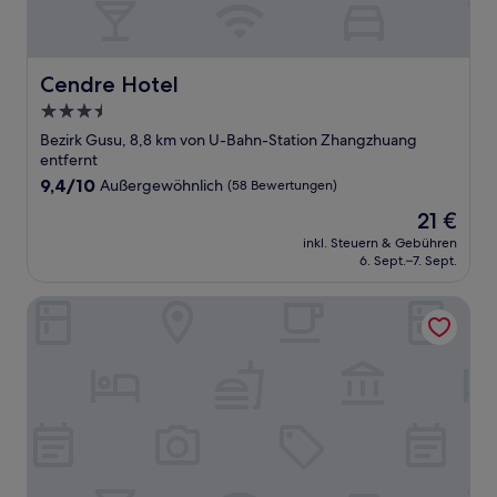
Cendre Hotel
Cendre Hotel
3.5-
Sterne-
Bezirk Gusu, 8,8 km von U-Bahn-Station Zhangzhuang
Unterkunft
entfernt
9.4
9,4/10
Außergewöhnlich
(58 Bewertungen)
von
Der
21 €
10,
Preis
Außergewöhnlich,
inkl. Steuern & Gebühren
beträgt
6. Sept.–7. Sept.
(58
21 €
Bewertungen)
Suzhou International Conference Hotel