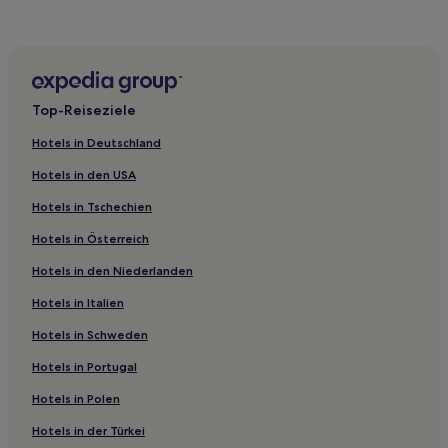
Aparthotels in Wuxi
Aparthotels in Suzhou
Günstige in Jiangyin
Familien in Nantong
Top-Reiseziele
Familien in Yancheng
Hotels in Deutschland
Günstige in Yancheng
Hotels in den USA
Hotels mit Parkplatz in Yangzhou
Hotels in Tschechien
Günstige in Guangling Bezirk
Hotels in Österreich
Günstige in Yixing
Hotels in den Niederlanden
Luxus in Taicang
Hotels mit Thermalbad in Nanjing
Hotels in Italien
Hotels mit Küchenzeile in Suzhou
Hotels in Schweden
Lgbtqia-Freundliche in Suzhou
Hotels in Portugal
Hotels mit Thermalbad in Suzhou
Hotels in Polen
Hotels mit Wellnessbereich in Suzhou
Hotels in der Türkei