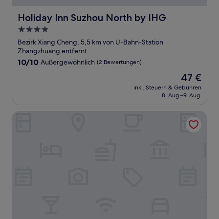
Holiday Inn Suzhou North by IHG
Holiday Inn Suzhou North by IHG
4.0-
Sterne-
Bezirk Xiang Cheng, 5,5 km von U-Bahn-Station
Unterkunft
Zhangzhuang entfernt
10.0
10/10
Außergewöhnlich
(2 Bewertungen)
von
Der
47 €
10,
Preis
Außergewöhnlich,
inkl. Steuern & Gebühren
beträgt
8. Aug.–9. Aug.
(2
47 €
Bewertungen)
Crystal Orange Hotel Suzhou Xiangcheng