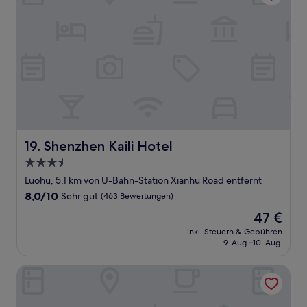
Shenzhen Kaili Hotel
19. Shenzhen Kaili Hotel
3.5-
Sterne-
Luohu, 5,1 km von U-Bahn-Station Xianhu Road entfernt
Unterkunft
8.0
8,0/10
Sehr gut
(463 Bewertungen)
von
Der
47 €
10,
Preis
Sehr
inkl. Steuern & Gebühren
beträgt
9. Aug.–10. Aug.
gut,
47 €
(463
Bewertungen)
Shenzhen Century Kingdom Hotel