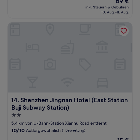
69 €
10,
Preis
Wunderbar,
inkl. Steuern & Gebühren
beträgt
10. Aug.–11. Aug.
(59
69 €
Bewertungen)
Shenzhen Jingnan Hotel (East Station Buji Subway Station)
Shenzhen Jingnan Hotel (East Station Buji Subway Statio
14. Shenzhen Jingnan Hotel (East Station
Buji Subway Station)
2.0-
Sterne-
5,4 km von U-Bahn-Station Xianhu Road entfernt
Unterkunft
10.0
10/10
Außergewöhnlich
(1 Bewertung)
von
Der