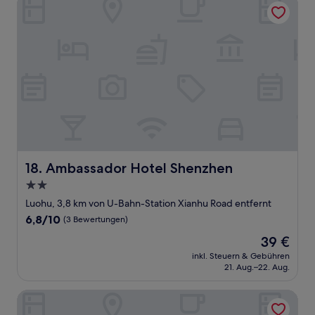
Ambassador Hotel Shenzhen
18. Ambassador Hotel Shenzhen
2.0-
Sterne-
Luohu, 3,8 km von U-Bahn-Station Xianhu Road entfernt
Unterkunft
6.8
6,8/10
(3 Bewertungen)
von
Der
39 €
10,
Preis
(3
inkl. Steuern & Gebühren
beträgt
21. Aug.–22. Aug.
Bewertungen)
39 €
Shenzhen Kaili Hotel