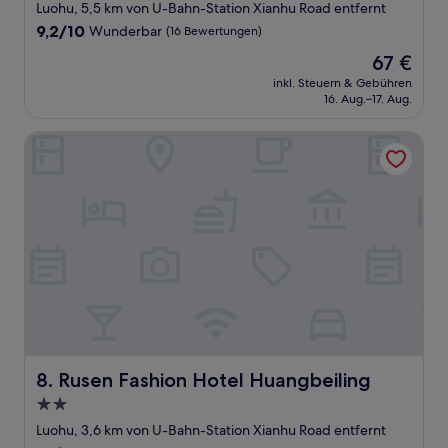
Sterne-
Luohu, 5,5 km von U-Bahn-Station Xianhu Road entfernt
Unterkunft
9.2
9,2/10
Wunderbar
(16 Bewertungen)
von
Der
67 €
10,
Preis
Wunderbar,
inkl. Steuern & Gebühren
beträgt
16. Aug.–17. Aug.
(16
67 €
Bewertungen)
Rusen Fashion Hotel Huangbeiling
Rusen Fashion Hotel Huangbeiling
8. Rusen Fashion Hotel Huangbeiling
2.0-
Sterne-
Luohu, 3,6 km von U-Bahn-Station Xianhu Road entfernt
Unterkunft