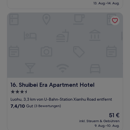
beträgt
13. Aug.–14. Aug.
gut,
86 €
(651
Bewertungen)
Shuibei Era Apartment Hotel
Shuibei Era Apartment Hotel
16. Shuibei Era Apartment Hotel
3.5-
Sterne-
Luohu, 3,3 km von U-Bahn-Station Xianhu Road entfernt
Unterkunft
7.4
7,4/10
Gut
(3 Bewertungen)
von
Der
51 €
10,
Preis
Gut,
inkl. Steuern & Gebühren
beträgt
9. Aug.–10. Aug.
(3
51 €