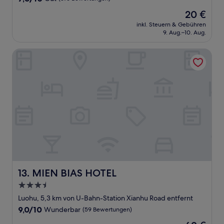
von
Der
20 €
10,
Preis
Gut,
inkl. Steuern & Gebühren
beträgt
9. Aug.–10. Aug.
(376
20 €
Bewertungen)
MIEN BIAS HOTEL
MIEN BIAS HOTEL
13. MIEN BIAS HOTEL
3.5-
Sterne-
Luohu, 5,3 km von U-Bahn-Station Xianhu Road entfernt
Unterkunft
9.0
9,0/10
Wunderbar
(59 Bewertungen)
von
Der