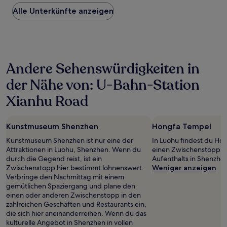
Preis
Alle Unterkünfte anzeigen
pro
Nacht,
der
in
den
letzten
Andere Sehenswürdigkeiten in
24 Stunden
für
der Nähe von: U-Bahn-Station
einen
Aufenthalt
Xianhu Road
mit
1 Übernachtung
von
Kunstmuseum Shenzhen
Hongfa Tempel
2 Erwachsenen
gefunden
Kunstmuseum Shenzhen ist nur eine der
In Luohu findest du Hon
wurde.
Attraktionen in Luohu, Shenzhen. Wenn du
einen Zwischenstopp w
Preise
durch die Gegend reist, ist ein
Aufenthalts in Shenzhe
und
Zwischenstopp hier bestimmt lohnenswert.
Weniger anzeigen
Verfügbarkeiten
Verbringe den Nachmittag mit einem
können
gemütlichen Spaziergang und plane den
sich
einen oder anderen Zwischenstopp in den
ändern.
zahlreichen Geschäften und Restaurants ein,
Es
die sich hier aneinanderreihen. Wenn du das
können
kulturelle Angebot in Shenzhen in vollen