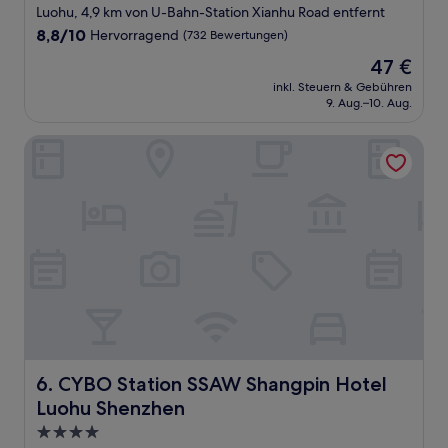
Sterne-
Luohu, 4,9 km von U-Bahn-Station Xianhu Road entfernt
Unterkunft
8.8
8,8/10
Hervorragend
(732 Bewertungen)
von
Der
47 €
10,
Preis
Hervorragend,
inkl. Steuern & Gebühren
beträgt
9. Aug.–10. Aug.
(732
47 €
Bewertungen)
CYBO Station SSAW Shangpin Hotel Luohu Shenzhen
CYBO Station SSAW Shangpin Hotel Luohu Shenzhen
6. CYBO Station SSAW Shangpin Hotel
Luohu Shenzhen
4.0-