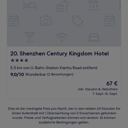
Shenzhen Century Kingdom Hotel
20. Shenzhen Century Kingdom Hotel
4.0-
Sterne-
5,5 km von U-Bahn-Station Xianhu Road entfernt
Unterkunft
9.0
9,0/10
Wunderbar
(2 Bewertungen)
von
Der
67 €
10,
Preis
Wunderbar,
inkl. Steuern & Gebühren
beträgt
7. Sept.–8. Sept.
(2
67 €
Bewertungen)
Dies
Dies ist der niedrigste Preis pro Nacht, der in den letzten 24 Stunden für
einen Aufenthalt mit 1 Übernachtung von 2 Erwachsenen gefunden
ist
wurde. Preise und Verfügbarkeiten können sich ändern. Es können
der
zusätzliche Bedingungen gelten.
niedrigste