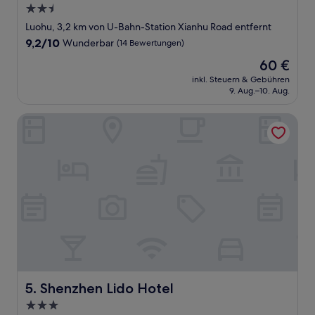
2.5-
Sterne-
Luohu, 3,2 km von U-Bahn-Station Xianhu Road entfernt
Unterkunft
9.2
9,2/10
Wunderbar
(14 Bewertungen)
von
Der
60 €
10,
Preis
Wunderbar,
inkl. Steuern & Gebühren
beträgt
9. Aug.–10. Aug.
(14
60 €
Bewertungen)
Shenzhen Lido Hotel
Shenzhen Lido Hotel
5. Shenzhen Lido Hotel
3.0-