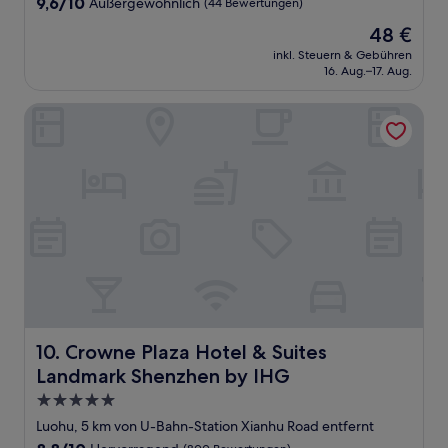
9.6
9,6/10
Außergewöhnlich
(44 Bewertungen)
von
Der
48 €
10,
Preis
Außergewöhnlich,
inkl. Steuern & Gebühren
beträgt
16. Aug.–17. Aug.
(44
48 €
Bewertungen)
Crowne Plaza Hotel & Suites Landmark Shenzhen by IHG
Crowne Plaza Hotel & Suites Landmark Shenzhen by IHG
10. Crowne Plaza Hotel & Suites
Landmark Shenzhen by IHG
5.0-
Sterne-
Luohu, 5 km von U-Bahn-Station Xianhu Road entfernt
Unterkunft
8.8