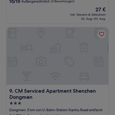
10.0
10/10
Außergewöhnlich
(3 Bewertungen)
von
Der
27 €
10,
Preis
Außergewöhnlich,
inkl. Steuern & Gebühren
beträgt
22. Aug.–23. Aug.
(3
27 €
Bewertungen)
CM Serviced Apartment Shenzhen Dongmen
CM Serviced Apartment Shenzhen Dongmen
9. CM Serviced Apartment Shenzhen
Dongmen
3.0-
Sterne-
Dongmen, 5 km von U-Bahn-Station Xianhu Road entfernt
Unterkunft