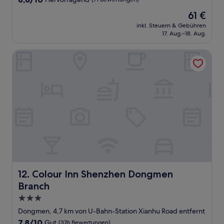
von
Der
61 €
10,
Preis
Hervorragend,
inkl. Steuern & Gebühren
beträgt
17. Aug.–18. Aug.
(71
61 €
Bewertungen)
Colour Inn Shenzhen Dongmen Branch
Colour Inn Shenzhen Dongmen Branch
12. Colour Inn Shenzhen Dongmen
Branch
3.0-
Sterne-
Dongmen, 4,7 km von U-Bahn-Station Xianhu Road entfernt
Unterkunft
7.8
7,8/10
Gut
(376 Bewertungen)