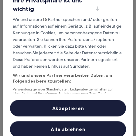
Ihre Privatsphäre ist uns
wichtig
168 Chain Hotel (Shenzhen Liantang Metro Station)
2. 168 Chain Hotel (Shenzhen Liantang
Wir und unsere
16
Partner speichern und/ oder greifen
Metro Station)
auf Informationen auf einem Gerät zu, z.B. auf eindeutige
Kennungen in Cookies, um personenbezogene Daten zu
2.0-
verarbeiten. Sie können Ihre Präferenzen akzeptieren
Sterne-
Luohu, 1 km von U-Bahn-Station Xianhu Road entfernt
oder verwalten. Klicken Sie dazu bitte unten oder
Unterkunft
Der
19 €
besuchen Sie jederzeit die Seite der Datenschutzrichtlinie.
Preis
inkl. Steuern & Gebühren
Diese Präferenzen werden unseren Partnern signalisiert
beträgt
21. Aug.–22. Aug.
und haben keinen Einfluss auf Surfdaten.
19 €
Huatian Business Hotel
Wir und unsere Partner verarbeiten Daten, um
Folgendes bereitzustellen:
Verwendung genauer Standortdaten. Endgeräteeigenschaften zur
Identifikation aktiv abfragen. Speichern von oder Zugriff auf
Informationen auf einem Endgerät. Personalisierte Werbung und
Inhalte, Messung von Werbeleistung und der Performance von Inhalten,
Zielgruppenforschung sowie Entwicklung und Verbesserung von
Akzeptieren
Angeboten.
Liste der Partner (Lieferanten)
Alle ablehnen