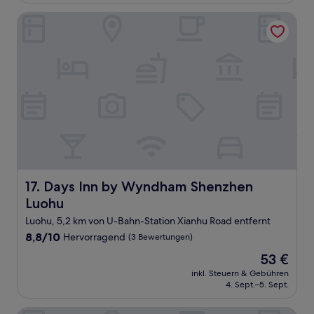
Bewertungen)
Days Inn by Wyndham Shenzhen Luohu
Days Inn by Wyndham Shenzhen Luohu
17. Days Inn by Wyndham Shenzhen
Luohu
Luohu, 5,2 km von U-Bahn-Station Xianhu Road entfernt
8.8
8,8/10
Hervorragend
(3 Bewertungen)
von
Der
53 €
10,
Preis
Hervorragend,
inkl. Steuern & Gebühren
beträgt
4. Sept.–5. Sept.
(3
53 €
Bewertungen)
Ambassador Hotel Shenzhen