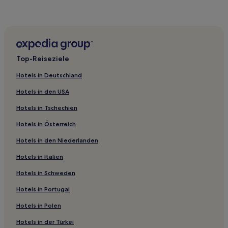
Hotels mit Pool in Dongguan
Hotels mit Fitnessbereich in Humen
Hotels mit Parkplatz in Humen
Familien nahe Shenzhen Lianhuashan Park
Top-Reiseziele
Günstige nahe Shenzhen Lianhuashan Park
Hotels in Deutschland
Luxus in Zhuhai
Hotels in den USA
Golf in Zhuhai
Hotels in Tschechien
Business in Zhuhai
Hotels in Österreich
Familien in Zhuhai
Hotels in den Niederlanden
Hotels mit Parkplatz in Luogang
Familien in Shenzhen
Hotels in Italien
Hotels mit Parkplatz in Shenzhen
Hotels in Schweden
Haustierfreundliche in Shenzhen
Hotels in Portugal
Luxus in Houjie
Hotels in Polen
Hotels mit Parkplatz in Houjie
Hotels in der Türkei