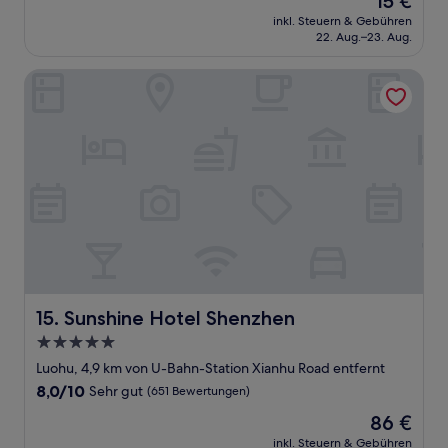
15 €
10,
Preis
Außergewöhnlich,
inkl. Steuern & Gebühren
beträgt
22. Aug.–23. Aug.
(1
15 €
Bewertung)
Sunshine Hotel Shenzhen
Sunshine Hotel Shenzhen
15. Sunshine Hotel Shenzhen
5.0-
Sterne-
Luohu, 4,9 km von U-Bahn-Station Xianhu Road entfernt
Unterkunft
8.0
8,0/10
Sehr gut
(651 Bewertungen)
von
Der
86 €
10,
Preis
Sehr
inkl. Steuern & Gebühren