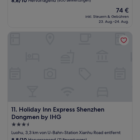
8,8/10
Hervorragend
(800 Bewertungen)
von
Der
74 €
10,
Preis
Hervorragend,
inkl. Steuern & Gebühren
beträgt
23. Aug.–24. Aug.
(800
74 €
Bewertungen)
Holiday Inn Express Shenzhen Dongmen by IHG
Holiday Inn Express Shenzhen Dongmen by IHG
11. Holiday Inn Express Shenzhen
Dongmen by IHG
3.5-
Sterne-
Luohu, 3,3 km von U-Bahn-Station Xianhu Road entfernt
Unterkunft
8.8
8,8/10
Hervorragend
(71 Bewertungen)