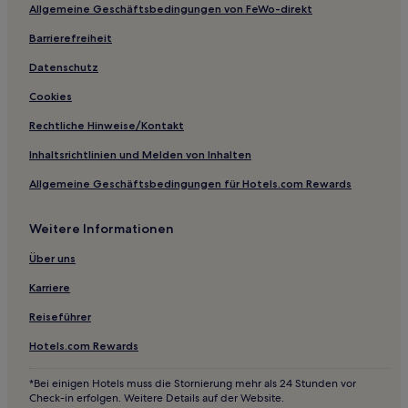
Allgemeine Geschäftsbedingungen von FeWo-direkt
Familien in Nansha
Luxus in Huizhou
Barrierefreiheit
Hotels mit Parkplatz in Huidong
Datenschutz
Luxus in Huidong
Cookies
Hotels mit Pool in Bezirk Yantian
Rechtliche Hinweise/Kontakt
Luxus in Bezirk Yantian
Inhaltsrichtlinien und Melden von Inhalten
Luxus nahe Shenzhen Central Park
Allgemeine Geschäftsbedingungen für Hotels.com Rewards
Hotels mit inbegriffenem Frühstück in Shajing
Weitere Informationen
Luxus in Shajing
Günstige in Chang'an
Über uns
Familien in Unterbezirk Dongcheng
Karriere
Business in Danshui
Reiseführer
Hotels nahe KK Mall
Hotels.com Rewards
Hotels nahe Dongmen Pedestrian Street
*Bei einigen Hotels muss die Stornierung mehr als 24 Stunden vor
Hotels nahe Dameisha Beach
Check-in erfolgen. Weitere Details auf der Website.