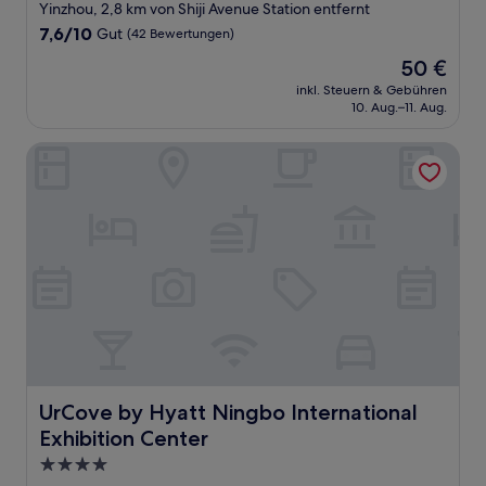
Sterne-
Yinzhou, 2,8 km von Shiji Avenue Station entfernt
Unterkunft
7.6
7,6/10
Gut
(42 Bewertungen)
von
Der
50 €
10,
Preis
Gut,
inkl. Steuern & Gebühren
beträgt
10. Aug.–11. Aug.
(42
50 €
Bewertungen)
UrCove by Hyatt Ningbo International Exhibition Center
UrCove by Hyatt Ningbo International Exhibition Center
UrCove by Hyatt Ningbo International
Exhibition Center
4.0-