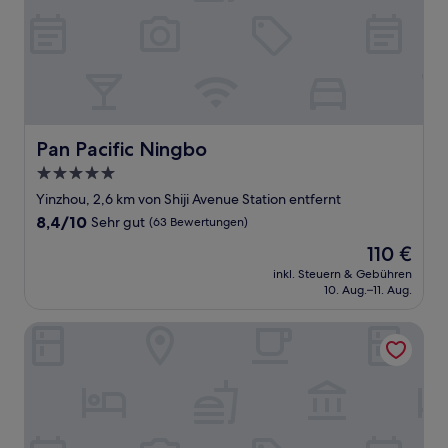
Pan Pacific Ningbo
Pan Pacific Ningbo
5.0-
Sterne-
Yinzhou, 2,6 km von Shiji Avenue Station entfernt
Unterkunft
8.4
8,4/10
Sehr gut
(63 Bewertungen)
von
Der
110 €
10,
Preis
Sehr
inkl. Steuern & Gebühren
beträgt
10. Aug.–11. Aug.
gut,
110 €
(63
Bewertungen)
Moxy Ningbo Old Bund