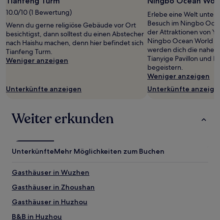
Tianfeng Turm
Ningbo Ocean Wor
10.0/10 (1 Bewertung)
Erlebe eine Welt unter
Besuch im Ningbo Ocea
Wenn du gerne religiöse Gebäude vor Ort
der Attraktionen von Y
besichtigst, dann solltest du einen Abstecher
Ningbo Ocean World de
nach Haishu machen, denn hier befindet sich
werden dich die naheg
Tianfeng Turm.
Tianyige Pavillon und 
Weniger anzeigen
begeistern.
Weniger anzeigen
Unterkünfte anzeigen
Unterkünfte anzeige
Weiter erkunden
Unterkünfte
Mehr Möglichkeiten zum Buchen
Gasthäuser in Wuzhen
Gasthäuser in Zhoushan
Gasthäuser in Huzhou
B&B in Huzhou