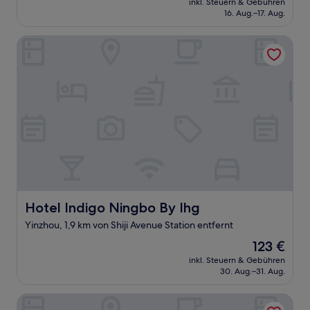
Sehr
inkl. Steuern & Gebühren
beträgt
16. Aug.–17. Aug.
gut,
48 €
(64
Bewertungen)
Hotel Indigo Ningbo By Ihg
Hotel Indigo Ningbo By Ihg
Hotel Indigo Ningbo By Ihg
Yinzhou, 1,9 km von Shiji Avenue Station entfernt
Der
123 €
Preis
inkl. Steuern & Gebühren
beträgt
30. Aug.–31. Aug.
123 €
Ningbo Boteman Apartment