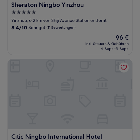
Sheraton Ningbo Yinzhou
Sheraton Ningbo Yinzhou
5.0-
Sterne-
Yinzhou, 6,2 km von Shiji Avenue Station entfernt
Unterkunft
8.4
8,4/10
Sehr gut
(11 Bewertungen)
von
Der
96 €
10,
Preis
Sehr
inkl. Steuern & Gebühren
beträgt
4. Sept.–5. Sept.
gut,
96 €
(11
Bewertungen)
Citic Ningbo International Hotel
Citic Ningbo International Hotel
Citic Ningbo International Hotel