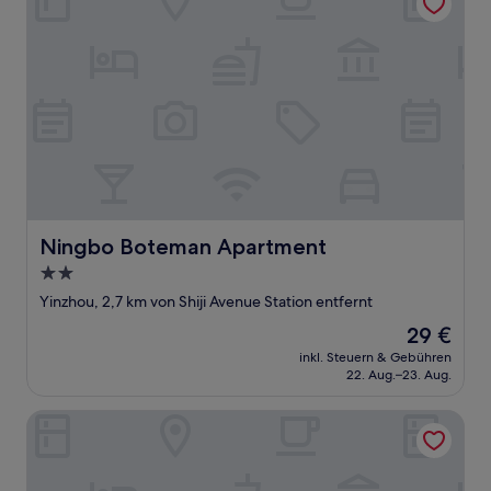
Ningbo Boteman Apartment
Ningbo Boteman Apartment
2.0-
Sterne-
Yinzhou, 2,7 km von Shiji Avenue Station entfernt
Unterkunft
Der
29 €
Preis
inkl. Steuern & Gebühren
beträgt
22. Aug.–23. Aug.
29 €
Hampton by Hilton Ningbo Eastern NewTown