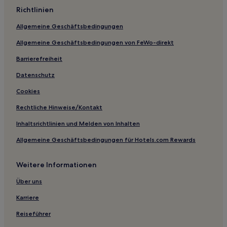
Daishan Hotels
Richtlinien
Rencun Hotels
Allgemeine Geschäftsbedingungen
Hotels nahe U-Bahn-Station Kowloon Avenue
Allgemeine Geschäftsbedingungen von FeWo-direkt
Hotels nahe Zhoushan Xiazhi-Insel
Barrierefreiheit
Hotels nahe Andong Sumpf
Datenschutz
Hotels nahe U-Bahn-Station International Convention and
Cookies
Exhibition Center
Chahujiao: Hotels
Rechtliche Hinweise/Kontakt
Hotels nahe Ningbo Songhuangcheng Beach
Inhaltsrichtlinien und Melden von Inhalten
Dacai Hotels
Allgemeine Geschäftsbedingungen für Hotels.com Rewards
Hotels nahe Station Ningbo
Weitere Informationen
Xinchang Hotels
Über uns
Shen-Feng-Shui Hotels
Karriere
Hotels mit Parkplatz in Tonglu
Günstige in Tonglu
Reiseführer