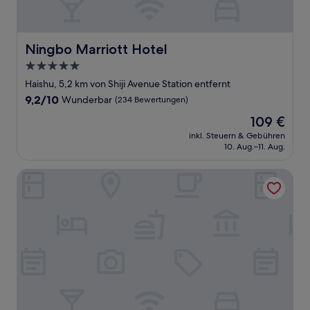
Ningbo Marriott Hotel
Ningbo Marriott Hotel
5.0-
Sterne-
Haishu, 5,2 km von Shiji Avenue Station entfernt
Unterkunft
9.2
9,2/10
Wunderbar
(234 Bewertungen)
von
Der
109 €
10,
Preis
Wunderbar,
inkl. Steuern & Gebühren
beträgt
10. Aug.–11. Aug.
(234
109 €
Bewertungen)
Wyndham Grand Plaza Royale Ningbo