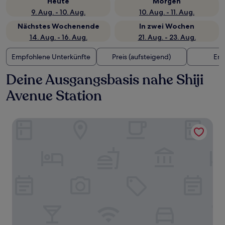
Heute
Morgen
9. Aug. - 10. Aug.
10. Aug. - 11. Aug.
Nächstes Wochenende
In zwei Wochen
14. Aug. - 16. Aug.
21. Aug. - 23. Aug.
Empfohlene Unterkünfte
Preis (aufsteigend)
Ent
Deine Ausgangsbasis nahe Shiji
Avenue Station
Mercure Ningbo Yinzhou