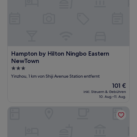
Hampton by Hilton Ningbo Eastern NewTown
Hampton by Hilton Ningbo Eastern
NewTown
3.0-
Sterne-
Yinzhou, 1 km von Shiji Avenue Station entfernt
Unterkunft
Der
101 €
Preis
inkl. Steuern & Gebühren
beträgt
10. Aug.–11. Aug.
101 €
Pan Pacific Ningbo