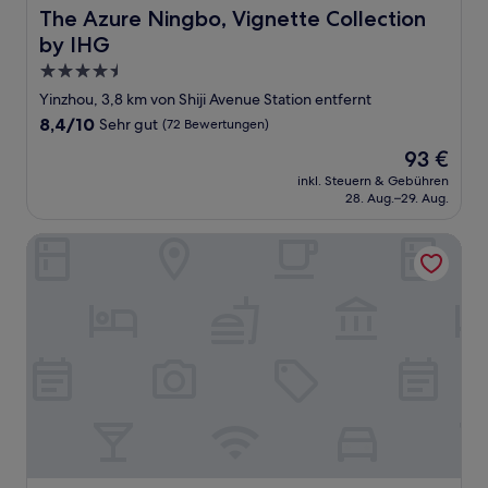
The Azure Ningbo, Vignette Collection by IHG
The Azure Ningbo, Vignette Collection
by IHG
4.5-
Sterne-
Yinzhou, 3,8 km von Shiji Avenue Station entfernt
Unterkunft
8.4
8,4/10
Sehr gut
(72 Bewertungen)
von
Der
93 €
10,
Preis
Sehr
inkl. Steuern & Gebühren
beträgt
28. Aug.–29. Aug.
gut,
93 €
(72
Bewertungen)
Sheraton Ningbo Yinzhou