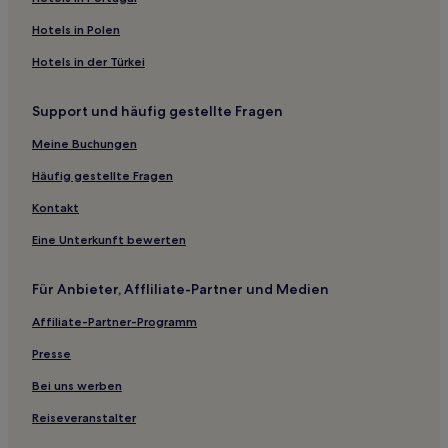
Laogujia Hotels
Hotels in Polen
Sanmen Hotels
Hotels in der Türkei
Bezirk Zhenhai: Hotels
Support und häufig gestellte Fragen
Zhoushan Hotels
Xiaohuanxi Hotels
Meine Buchungen
Anshanqiao Hotels
Häufig gestellte Fragen
Hotels nahe Shishan Park
Kontakt
Ningbo Hotels
Eine Unterkunft bewerten
Hotels nahe Ninghai Internationales Kongress- und
Ausstellungszentrum
Für Anbieter, Affliliate-Partner und Medien
Ninghai Hotels
Affiliate-Partner-Programm
Hotels nahe Guanzong Tempel
Presse
Putuoshan Linchang Hotels
Bei uns werben
Yuyao Shi Hotels
Reiseveranstalter
Lujiazhi Hotels