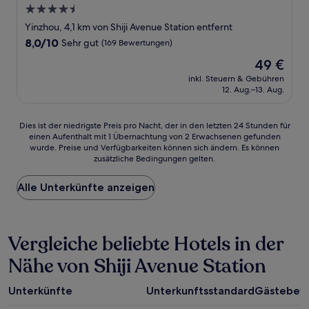
4.5-
Sterne-
Yinzhou, 4,1 km von Shiji Avenue Station entfernt
Unterkunft
8.0
8,0/10
Sehr gut
(169 Bewertungen)
von
Der
49 €
10,
Preis
Sehr
inkl. Steuern & Gebühren
beträgt
12. Aug.–13. Aug.
gut,
49 €
(169
Bewertungen)
Dies
Dies ist der niedrigste Preis pro Nacht, der in den letzten 24 Stunden für
einen Aufenthalt mit 1 Übernachtung von 2 Erwachsenen gefunden
ist
wurde. Preise und Verfügbarkeiten können sich ändern. Es können
der
zusätzliche Bedingungen gelten.
niedrigste
Preis
Alle Unterkünfte anzeigen
pro
Nacht,
der
in
Vergleiche beliebte Hotels in der
den
letzten
Nähe von Shiji Avenue Station
24 Stunden
für
einen
Unterkünfte
Unterkunftsstandard
Gästebew
Aufenthalt