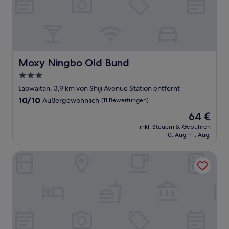
Moxy Ningbo Old Bund
Moxy Ningbo Old Bund
3.0-
Sterne-
Laowaitan, 3,9 km von Shiji Avenue Station entfernt
Unterkunft
10.0
10/10
Außergewöhnlich
(11 Bewertungen)
von
Der
64 €
10,
Preis
Außergewöhnlich,
inkl. Steuern & Gebühren
beträgt
10. Aug.–11. Aug.
(11
64 €
Bewertungen)
Hotel Indigo Ningbo Riverside by IHG