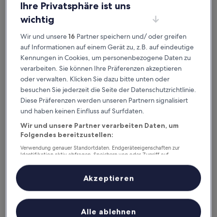
Pan Pacific Serviced Suites Ningbo
Pan Pacific Serviced Suites Ningbo
Ihre Privatsphäre ist uns
5.0-
wichtig
Sterne-
Yinzhou, 2,5 km von Shiji Avenue Station entfernt
Wir und unsere
16
Partner speichern und/ oder greifen
Unterkunft
8.6
8,6/10
Hervorragend
(44 Bewertungen)
auf Informationen auf einem Gerät zu, z.B. auf eindeutige
von
Der
74 €
10,
Kennungen in Cookies, um personenbezogene Daten zu
Preis
Hervorragend,
inkl. Steuern & Gebühren
verarbeiten. Sie können Ihre Präferenzen akzeptieren
beträgt
10. Aug.–11. Aug.
(44
oder verwalten. Klicken Sie dazu bitte unten oder
74 €
Bewertungen)
besuchen Sie jederzeit die Seite der Datenschutzrichtlinie.
Howard Johnson IFC Plaza Ningbo
Diese Präferenzen werden unseren Partnern signalisiert
und haben keinen Einfluss auf Surfdaten.
Wir und unsere Partner verarbeiten Daten, um
Folgendes bereitzustellen:
Verwendung genauer Standortdaten. Endgeräteeigenschaften zur
Identifikation aktiv abfragen. Speichern von oder Zugriff auf
Informationen auf einem Endgerät. Personalisierte Werbung und
Inhalte, Messung von Werbeleistung und der Performance von Inhalten,
Zielgruppenforschung sowie Entwicklung und Verbesserung von
Akzeptieren
Angeboten.
Liste der Partner (Lieferanten)
Howard Johnson IFC Plaza Ningbo
Howard Johnson IFC Plaza Ningbo
Alle ablehnen