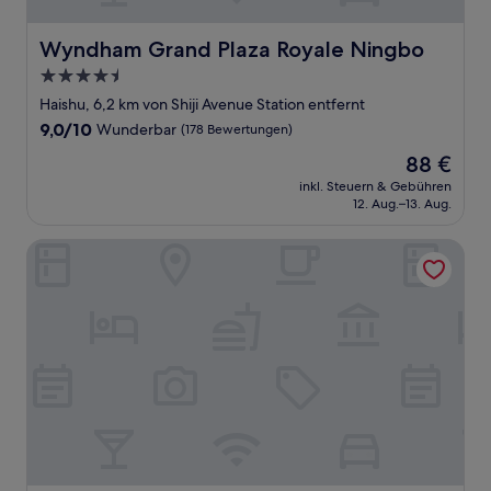
Wyndham Grand Plaza Royale Ningbo
Wyndham Grand Plaza Royale Ningbo
4.5-
Sterne-
Haishu, 6,2 km von Shiji Avenue Station entfernt
Unterkunft
9.0
9,0/10
Wunderbar
(178 Bewertungen)
von
Der
88 €
10,
Preis
Wunderbar,
inkl. Steuern & Gebühren
beträgt
12. Aug.–13. Aug.
(178
88 €
Bewertungen)
Crowne Plaza City Center Ningbo by IHG