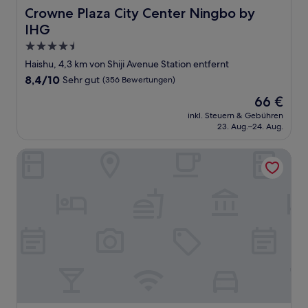
Crowne Plaza City Center Ningbo by IHG
Crowne Plaza City Center Ningbo by
IHG
4.5-
Sterne-
Haishu, 4,3 km von Shiji Avenue Station entfernt
Unterkunft
8.4
8,4/10
Sehr gut
(356 Bewertungen)
von
Der
66 €
10,
Preis
Sehr
inkl. Steuern & Gebühren
beträgt
23. Aug.–24. Aug.
gut,
66 €
(356
Bewertungen)
The Azure Ningbo, Vignette Collection by IHG