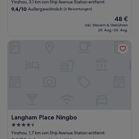
Sterne-
Yinzhou, 3,1 km von Shiji Avenue Station entfernt
Unterkunft
9.4
9,4/10
Außergewöhnlich
(6 Bewertungen)
von
Der
48 €
10,
Preis
Außergewöhnlich,
inkl. Steuern & Gebühren
beträgt
25. Aug.–26. Aug.
(6
48 €
Bewertungen)
Langham Place Ningbo
Langham Place Ningbo
Langham Place Ningbo
4.5-
Sterne-
Yinzhou, 1,7 km von Shiji Avenue Station entfernt
Unterkunft