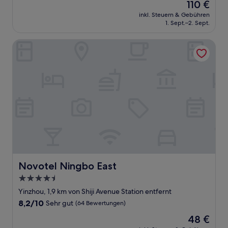
Der
110 €
10,
Preis
Außergewöhnlich,
inkl. Steuern & Gebühren
beträgt
1. Sept.–2. Sept.
(1
110 €
Bewertung)
Novotel Ningbo East
Novotel Ningbo East
Novotel Ningbo East
4.5-
Sterne-
Yinzhou, 1,9 km von Shiji Avenue Station entfernt
Unterkunft
8.2
8,2/10
Sehr gut
(64 Bewertungen)
von
Der
48 €
10,
Preis