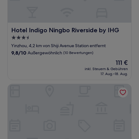
Hotel Indigo Ningbo Riverside by IHG
Hotel Indigo Ningbo Riverside by IHG
3.5-
Sterne-
Yinzhou, 4,2 km von Shiji Avenue Station entfernt
Unterkunft
9.8
9,8/10
Außergewöhnlich
(10 Bewertungen)
von
Der
111 €
10,
Preis
Außergewöhnlich,
inkl. Steuern & Gebühren
beträgt
17. Aug.–18. Aug.
(10
111 €
Bewertungen)
Ningbo Marriott Hotel