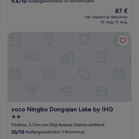
9.4
9,4/10
Außergewöhnlich
(52 Bewertungen)
von
Der
87 €
10,
Preis
Außergewöhnlich,
inkl. Steuern & Gebühren
beträgt
10. Aug.–11. Aug.
(52
87 €
Bewertungen)
voco Ningbo Dongqian Lake by IHG
voco Ningbo Dongqian Lake by IHG
voco Ningbo Dongqian Lake by IHG
2.0-
Sterne-
Yinzhou, 2,1 km von Shiji Avenue Station entfernt
Unterkunft
10.0
10/10
Außergewöhnlich
(1 Bewertung)
von