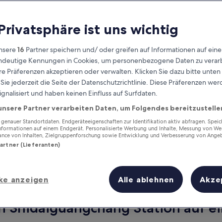
 Privatsphäre ist uns wichtig
nsere
16
Partner speichern und/ oder greifen auf Informationen auf ein
eindeutige Kennungen in Cookies, um personenbezogene Daten zu verarb
e Präferenzen akzeptieren oder verwalten. Klicken Sie dazu bitte unten
ie jederzeit die Seite der Datenschutzrichtlinie. Diese Präferenzen we
ignalisiert und haben keinen Einfluss auf Surfdaten.
unsere Partner verarbeiten Daten, um Folgendes bereitzustelle
Verdiene Prämien für jede
wahrgenommene Übernachtung
enauer Standortdaten. Endgeräteeigenschaften zur Identifikation aktiv abfragen. Spei
Informationen auf einem Endgerät. Personalisierte Werbung und Inhalte, Messung von We
ance von Inhalten, Zielgruppenforschung sowie Entwicklung und Verbesserung von Ange
Partner (Lieferanten)
ke anzeigen
Alle ablehnen
Akze
Morgen
Nächstes Wochenend
9. Aug. - 10. Aug.
14. Aug. - 16. Aug.
n Shidaiguangchang Station auf ei