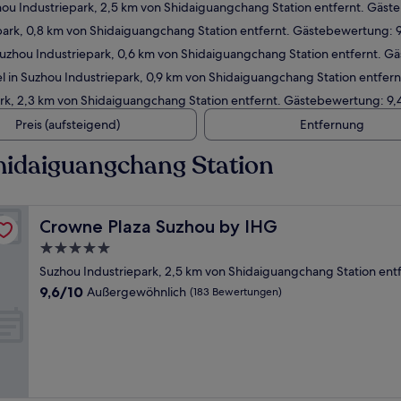
ou Industriepark, 2,5 km von Shidaiguangchang Station entfernt. Gäs
park, 0,8 km von Shidaiguangchang Station entfernt. Gästebewertung:
uzhou Industriepark, 0,6 km von Shidaiguangchang Station entfernt. 
 in Suzhou Industriepark, 0,9 km von Shidaiguangchang Station entfe
rk, 2,3 km von Shidaiguangchang Station entfernt. Gästebewertung: 9
Preis (aufsteigend)
Entfernung
hidaiguangchang Station
Crowne Plaza Suzhou by IHG
Crowne Plaza Suzhou by IHG
5.0-
Sterne-
Suzhou Industriepark, 2,5 km von Shidaiguangchang Station ent
Unterkunft
9.6
9,6/10
Außergewöhnlich
(183 Bewertungen)
von
10,
Außergewöhnlich,
(183
Bewertungen)