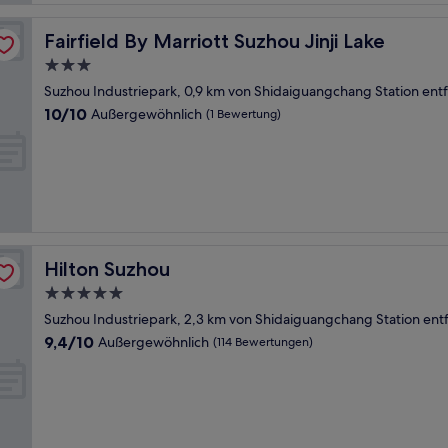
Fairfield By Marriott Suzhou Jinji Lake
Fairfield By Marriott Suzhou Jinji Lake
3.0-
Sterne-
Suzhou Industriepark, 0,9 km von Shidaiguangchang Station entf
Unterkunft
10.0
10/10
Außergewöhnlich
(1 Bewertung)
von
10,
Außergewöhnlich,
(1
Bewertung)
Hilton Suzhou
Hilton Suzhou
5.0-
Sterne-
Suzhou Industriepark, 2,3 km von Shidaiguangchang Station ent
Unterkunft
9.4
9,4/10
Außergewöhnlich
(114 Bewertungen)
von
10,
Außergewöhnlich,
(114
Bewertungen)