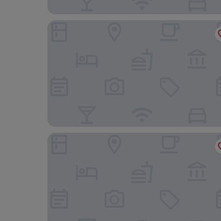
Hotel Indigo Suzhou Jinji Lake by IHG
Park Hyatt Suzhou