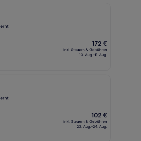
fernt
Der
172 €
Preis
inkl. Steuern & Gebühren
beträgt
10. Aug.–11. Aug.
172 €
fernt
Der
102 €
Preis
inkl. Steuern & Gebühren
beträgt
23. Aug.–24. Aug.
102 €