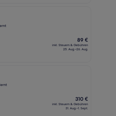
ernt
Der
89 €
Preis
inkl. Steuern & Gebühren
beträgt
25. Aug.–26. Aug.
89 €
fernt
Der
310 €
Preis
inkl. Steuern & Gebühren
beträgt
31. Aug.–1. Sept.
310 €