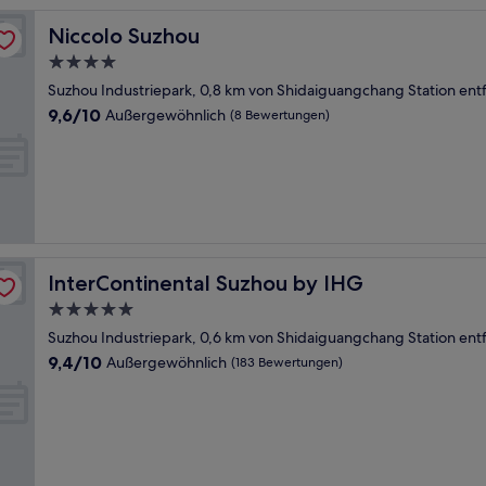
Niccolo Suzhou
Niccolo Suzhou
4.0-
Sterne-
Suzhou Industriepark, 0,8 km von Shidaiguangchang Station ent
Unterkunft
9.6
9,6/10
Außergewöhnlich
(8 Bewertungen)
von
10,
Außergewöhnlich,
(8
Bewertungen)
InterContinental Suzhou by IHG
InterContinental Suzhou by IHG
5.0-
Sterne-
Suzhou Industriepark, 0,6 km von Shidaiguangchang Station ent
Unterkunft
9.4
9,4/10
Außergewöhnlich
(183 Bewertungen)
von
10,
Außergewöhnlich,
(183
Bewertungen)