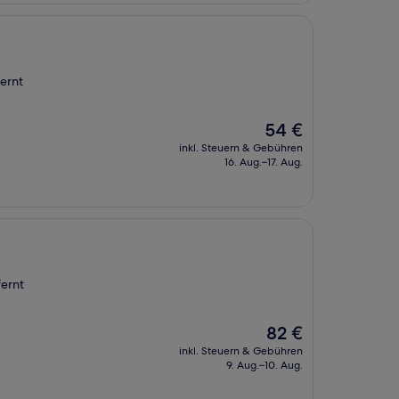
ernt
Der
54 €
Preis
inkl. Steuern & Gebühren
beträgt
16. Aug.–17. Aug.
54 €
fernt
Der
82 €
Preis
inkl. Steuern & Gebühren
beträgt
9. Aug.–10. Aug.
82 €