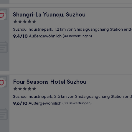
Shangri-La Yuanqu, Suzhou
Shangri-La Yuanqu, Suzhou
5.0-
Sterne-
Suzhou Industriepark, 1,2 km von Shidaiguangchang Station entf
Unterkunft
9.4
9,4/10
Außergewöhnlich
(43 Bewertungen)
von
10,
Außergewöhnlich,
(43
Bewertungen)
Four Seasons Hotel Suzhou
Four Seasons Hotel Suzhou
5.0-
Sterne-
Suzhou Industriepark, 2,5 km von Shidaiguangchang Station ent
Unterkunft
9.6
9,6/10
Außergewöhnlich
(38 Bewertungen)
von
10,
Außergewöhnlich,
(38
Bewertungen)