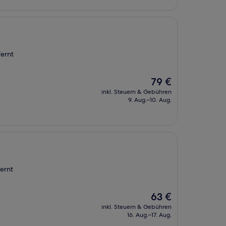
fernt
Der
79 €
Preis
inkl. Steuern & Gebühren
beträgt
9. Aug.–10. Aug.
79 €
ernt
Der
63 €
Preis
inkl. Steuern & Gebühren
beträgt
16. Aug.–17. Aug.
63 €