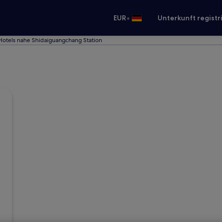
•
EUR
Unterkunft registr
Hotels nahe Shidaiguangchang Station