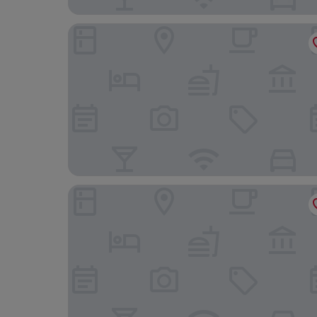
Somerset Baitang Suzhou
Novotel Suzhou SIP