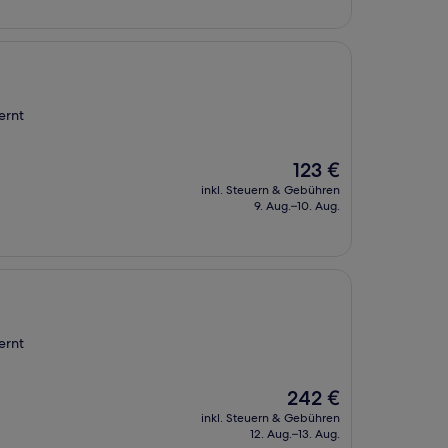
ernt
Der
123 €
Preis
inkl. Steuern & Gebühren
beträgt
9. Aug.–10. Aug.
123 €
ernt
Der
242 €
Preis
inkl. Steuern & Gebühren
beträgt
12. Aug.–13. Aug.