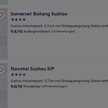
Somerset Baitang Suzhou
Somerset Baitang Suzhou
4.0-
Sterne-
Suzhou Industriepark, 2,2 km von Shidaiguangchang Station ent
Unterkunft
9.4
9,4/10
Außergewöhnlich
(33 Bewertungen)
von
10,
Außergewöhnlich,
(33
Bewertungen)
Novotel Suzhou SIP
Novotel Suzhou SIP
4.0-
Sterne-
Suzhou Industriepark, 0,7 km von Shidaiguangchang Station entf
Unterkunft
9.0
9,0/10
Wunderbar
(254 Bewertungen)
von
10,
Wunderbar,
(254
Bewertungen)