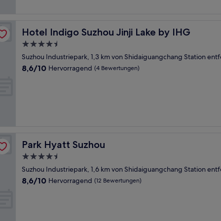
Hotel Indigo Suzhou Jinji Lake by IHG
Hotel Indigo Suzhou Jinji Lake by IHG
4.5-
Sterne-
Suzhou Industriepark, 1,3 km von Shidaiguangchang Station entf
Unterkunft
8.6
8,6/10
Hervorragend
(4 Bewertungen)
von
10,
Hervorragend,
(4
Bewertungen)
Park Hyatt Suzhou
Park Hyatt Suzhou
4.5-
Sterne-
Suzhou Industriepark, 1,6 km von Shidaiguangchang Station entf
Unterkunft
8.6
8,6/10
Hervorragend
(12 Bewertungen)
von
10,
Hervorragend,
(12