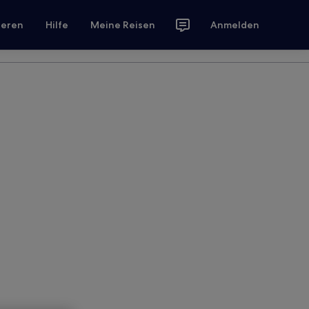
ieren
Hilfe
Meine Reisen
Anmelden