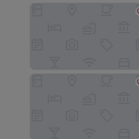
Niccolo Suzhou
InterContinental Suzhou by IHG