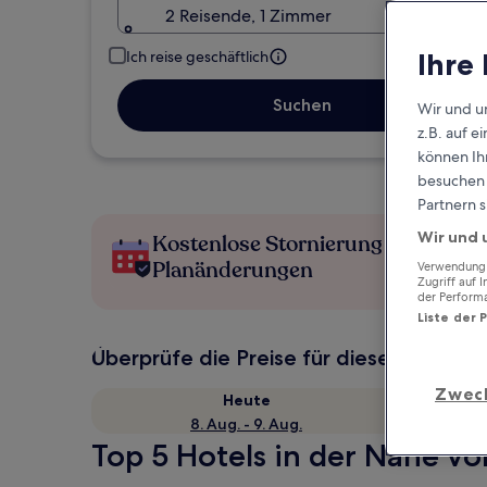
2 Reisende, 1 Zimmer
Ihre
Ich reise geschäftlich
Suchen
Wir und u
z.B. auf 
können Ihr
besuchen S
Partnern s
Wir und 
Kostenlose Stornierung bei
Planänderungen
Verwendung g
Zugriff auf 
der Perform
Liste der 
Überprüfe die Preise für diese Daten
Zwec
Heute
8. Aug. - 9. Aug.
Top 5 Hotels in der Nähe vo