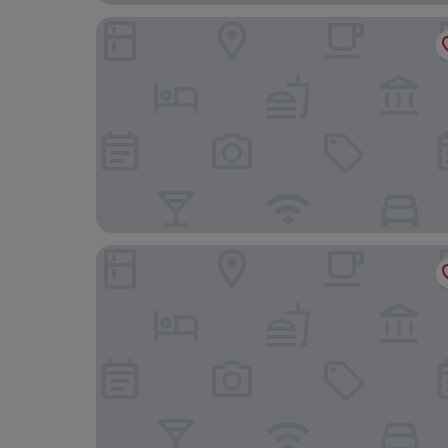
Fairfield By Marriott Suzhou Jinji Lake
Hilton Suzhou