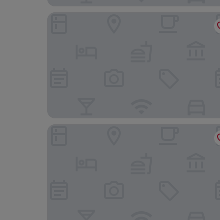
Shangri-La Yuanqu, Suzhou
Four Seasons Hotel Suzhou