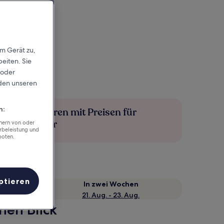
em Gerät zu,
eiten. Sie
 oder
rden unseren
n:
Mehr sparen mit Preisen für
Mitglieder
chern von oder
rbeleistung und
boten.
ptieren
e
In zwei Wochen
21. Aug. - 23. Aug.
nen Blick