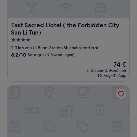
East Sacred Hotel ( the Forbidden City San Li Tun）
East Sacred Hotel ( the Forbidden City
San Li Tun）
4.0-
Sterne-
2,3 km von U-Bahn-Station Shichahai entfernt
Unterkunft
8.2
8,2/10
Sehr gut
(17 Bewertungen)
von
Der
74 €
10,
Preis
Sehr
inkl. Steuern & Gebühren
beträgt
30. Aug.–31. Aug.
gut,
74 €
(17
Bewertungen)
Beijing Drum Tower Loft Courtyard Hotel