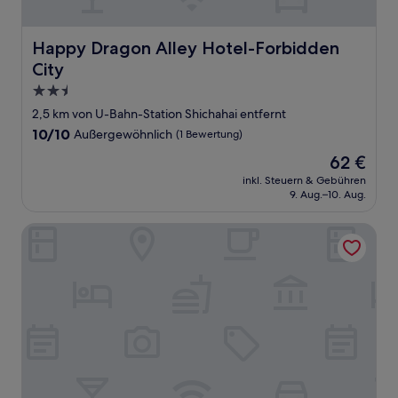
Happy Dragon Alley Hotel-Forbidden City
Happy Dragon Alley Hotel-Forbidden
City
2.5-
Sterne-
2,5 km von U-Bahn-Station Shichahai entfernt
Unterkunft
10.0
10/10
Außergewöhnlich
(1 Bewertung)
von
Der
62 €
10,
Preis
Außergewöhnlich,
inkl. Steuern & Gebühren
beträgt
9. Aug.–10. Aug.
(1
62 €
Bewertung)
Manxin Mansion Beijing Shichahai Park Nanluoguxiang