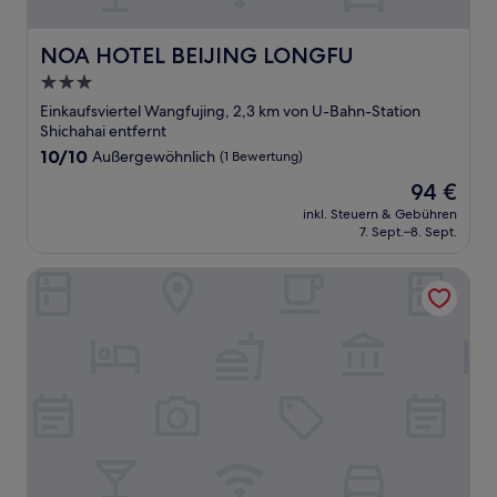
NOA HOTEL BEIJING LONGFU
NOA HOTEL BEIJING LONGFU
3.0-
Sterne-
Einkaufsviertel Wangfujing, 2,3 km von U-Bahn-Station
Unterkunft
Shichahai entfernt
10.0
10/10
Außergewöhnlich
(1 Bewertung)
von
Der
94 €
10,
Preis
Außergewöhnlich,
inkl. Steuern & Gebühren
beträgt
7. Sept.–8. Sept.
(1
94 €
Bewertung)
Nostalgia Hotel（Beijing Yonghe Lama Temple）