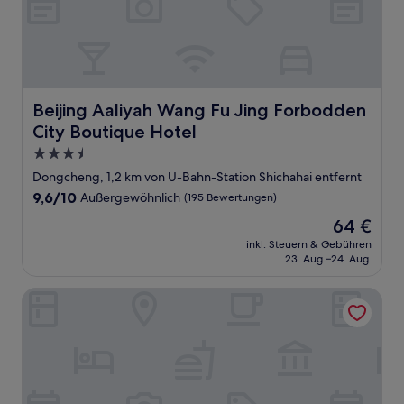
Beijing Aaliyah Wang Fu Jing Forbodden City Boutique H
Beijing Aaliyah Wang Fu Jing Forbodden
City Boutique Hotel
3.5-
Sterne-
Dongcheng, 1,2 km von U-Bahn-Station Shichahai entfernt
Unterkunft
9.6
9,6/10
Außergewöhnlich
(195 Bewertungen)
von
Der
64 €
10,
Preis
Außergewöhnlich,
inkl. Steuern & Gebühren
beträgt
23. Aug.–24. Aug.
(195
64 €
Bewertungen)
Prime Hotel Beijing Wangfujing