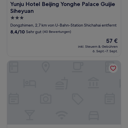
Yunju Hotel Beijing Yonghe Palace Guijie Siheyuan
Yunju Hotel Beijing Yonghe Palace Guijie
Siheyuan
3.0-
Sterne-
Dongzhimen, 2,7 km von U-Bahn-Station Shichahai entfernt
Unterkunft
8.4
8,4/10
Sehr gut
(40 Bewertungen)
von
Der
57 €
10,
Preis
Sehr
inkl. Steuern & Gebühren
beträgt
6. Sept.–7. Sept.
gut,
57 €
(40
Bewertungen)
Sunworld Dynasty Hotel Beijing Wangfujing