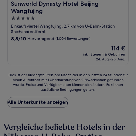
Sunworld Dynasty Hotel Beijing Wangfujing
Sunworld Dynasty Hotel Beijing
Wangfujing
5.0-
Sterne-
Einkaufsviertel Wangfujing, 2,7 km von U-Bahn-Station
Unterkunft
Shichahai entfernt
8.8
8,8/10
Hervorragend
(1.004 Bewertungen)
von
Der
114 €
10,
Preis
Hervorragend,
inkl. Steuern & Gebühren
beträgt
24. Aug.–25. Aug.
(1.004
114 €
Bewertungen)
Dies
Dies ist der niedrigste Preis pro Nacht, der in den letzten 24 Stunden für
einen Aufenthalt mit 1 Übernachtung von 2 Erwachsenen gefunden
ist
wurde. Preise und Verfügbarkeiten können sich ändern. Es können
der
zusätzliche Bedingungen gelten.
niedrigste
Preis
Alle Unterkünfte anzeigen
pro
Nacht,
der
in
Vergleiche beliebte Hotels in der
den
letzten
24 Stunden