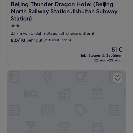
Beijing Thunder Dragon Hotel (Beijing North Railway Sta
Beijing Thunder Dragon Hotel (Beijing
North Railway Station Jishuitan Subway
Station)
2.0-
Sterne-
2,1 km von U-Bahn-Station Shichahai entfernt
Unterkunft
8.0
8,0/10
Sehr gut
(2 Bewertungen)
von
Der
51 €
10,
Preis
Sehr
inkl. Steuern & Gebühren
beträgt
22. Aug.–23. Aug.
gut,
51 €
(2
Bewertungen)
Liuli Tile Courtyard Hotel Houhai Tian Anmen Wangfujing