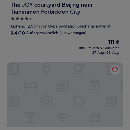
The JOY courtyard Beijing near Tiananmen Forbidden Ci
The JOY courtyard Beijing near
Tiananmen Forbidden City
4.5-
Sterne-
Xicheng, 2,5 km von U-Bahn-Station Shichahai entfernt
Unterkunft
9.4
9,4/10
Außergewöhnlich
(3 Bewertungen)
von
Der
111 €
10,
Preis
Außergewöhnlich,
inkl. Steuern & Gebühren
beträgt
27. Aug.–28. Aug.
(3
111 €
Bewertungen)
Yunju Hotel Beijing Yonghe Palace Guijie Siheyuan