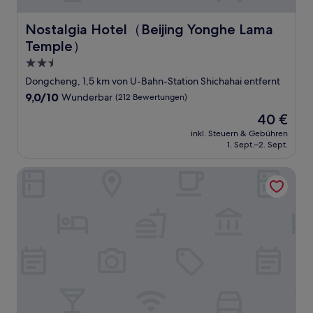
Nostalgia Hotel（Beijing Yonghe Lama Temple）
Nostalgia Hotel（Beijing Yonghe Lama
Temple）
2.5-
Sterne-
Dongcheng, 1,5 km von U-Bahn-Station Shichahai entfernt
Unterkunft
9.0
9,0/10
Wunderbar
(212 Bewertungen)
von
Der
40 €
10,
Preis
Wunderbar,
inkl. Steuern & Gebühren
beträgt
1. Sept.–2. Sept.
(212
40 €
Bewertungen)
Beijing Hejiali Siheyuan Near Tiananm