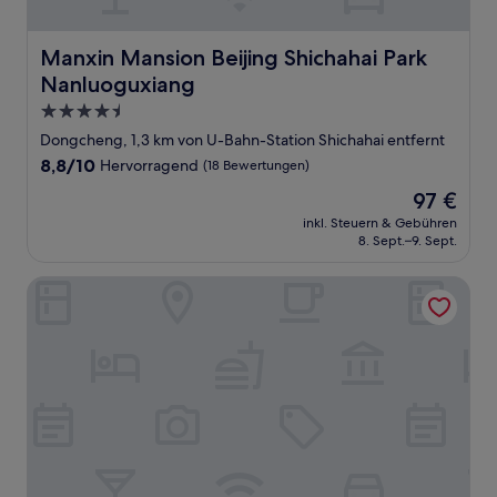
Manxin Mansion Beijing Shichahai Park Nanluoguxiang
Manxin Mansion Beijing Shichahai Park
Nanluoguxiang
4.5-
Sterne-
Dongcheng, 1,3 km von U-Bahn-Station Shichahai entfernt
Unterkunft
8.8
8,8/10
Hervorragend
(18 Bewertungen)
von
Der
97 €
10,
Preis
Hervorragend,
inkl. Steuern & Gebühren
beträgt
8. Sept.–9. Sept.
(18
97 €
Bewertungen)
NOA HOTEL BEIJING LONGFU