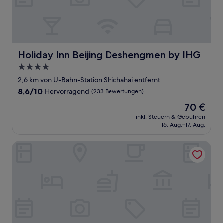
Holiday Inn Beijing Deshengmen by IHG
Holiday Inn Beijing Deshengmen by IHG
4.0-
Sterne-
2,6 km von U-Bahn-Station Shichahai entfernt
Unterkunft
8.6
8,6/10
Hervorragend
(233 Bewertungen)
von
Der
70 €
10,
Preis
Hervorragend,
inkl. Steuern & Gebühren
beträgt
16. Aug.–17. Aug.
(233
70 €
Bewertungen)
Blossom House Prince Kung's Mansion · Beijing Houhai