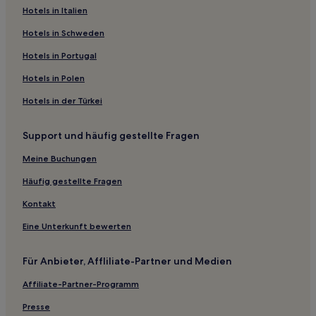
Strand in China
Hotels in Italien
Luxus in China
Hotels in Schweden
Hotels mit Shoppingmöglichkeit in China
Hotels in Portugal
Lgbtqia-Freundliche in China
Hotels in Polen
Hotels nahe Universität für Geowissenschaften China in
Hotels in der Türkei
Peking
Hotels nahe U-Bahn-Station Wulu
Support und häufig gestellte Fragen
Hotels nahe U-Bahn-Station West Gate of Summer Palace
Meine Buchungen
Hotels nahe U-Bahn-Station Nanluoguxiang
Häufig gestellte Fragen
Hotels nahe Guangqumenwai-Station
Kontakt
Hotels nahe Universal-Resort-Station
Eine Unterkunft bewerten
Hotels nahe U-Bahn-Station Beihai North
Hotels nahe Jinyu Hutong Station
Für Anbieter, Affliliate-Partner und Medien
Hotels nahe Beijing Fengtai Station
Affiliate-Partner-Programm
Hotels nahe Universität für Chemische Technologie
Presse
Peking