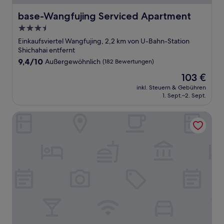
base-Wangfujing Serviced Apartment
base-Wangfujing Serviced Apartment
3.5-
Sterne-
Einkaufsviertel Wangfujing, 2,2 km von U-Bahn-Station
Unterkunft
Shichahai entfernt
9.4
9,4/10
Außergewöhnlich
(182 Bewertungen)
von
Der
103 €
10,
Preis
Außergewöhnlich,
inkl. Steuern & Gebühren
beträgt
1. Sept.–2. Sept.
(182
103 €
Bewertungen)
Renaissance Beijing Wangfujing Hotel