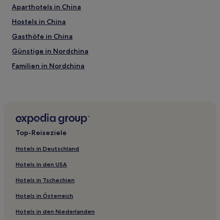
Aparthotels in China
Hostels in China
Gasthöfe in China
Günstige in Nordchina
Familien in Nordchina
Business in China
Hotels mit WLAN in China
Haustierfreundliche in China
Hotels mit Küchenzeile in China
Top-Reiseziele
Hotels mit inbegriffenem Frühstück in China
Hotels in Deutschland
Günstige in China
Hotels in den USA
Hotels mit Pool in China
Hotels in Tschechien
Hotels mit Fitnessbereich in China
Hotels in Österreich
Familien in China
Hotels in den Niederlanden
Hotels mit Wellnessbereich in China