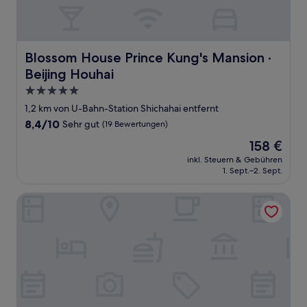
Blossom House Prince Kung's Mansion · Beijing Houhai
Blossom House Prince Kung's Mansion ·
Beijing Houhai
5.0-
Sterne-
1,2 km von U-Bahn-Station Shichahai entfernt
Unterkunft
8.4
8,4/10
Sehr gut
(19 Bewertungen)
von
Der
158 €
10,
Preis
Sehr
inkl. Steuern & Gebühren
beträgt
1. Sept.–2. Sept.
gut,
158 €
(19
Bewertungen)
East Sacred Hotel ( the Forbidden City San Li Tun）