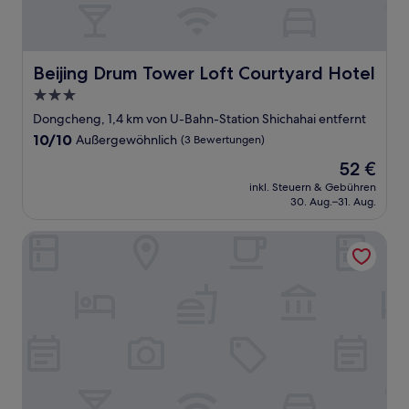
Beijing Drum Tower Loft Courtyard Hotel
Beijing Drum Tower Loft Courtyard Hotel
3.0-
Sterne-
Dongcheng, 1,4 km von U-Bahn-Station Shichahai entfernt
Unterkunft
10.0
10/10
Außergewöhnlich
(3 Bewertungen)
von
Der
52 €
10,
Preis
Außergewöhnlich,
inkl. Steuern & Gebühren
beträgt
30. Aug.–31. Aug.
(3
52 €
Bewertungen)
Happy Dragon Alley Hotel-Forbidden City