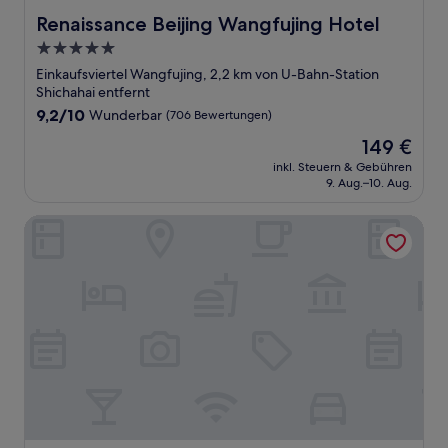
Renaissance Beijing Wangfujing Hotel
Renaissance Beijing Wangfujing Hotel
5.0-
Sterne-
Einkaufsviertel Wangfujing, 2,2 km von U-Bahn-Station
Unterkunft
Shichahai entfernt
9.2
9,2/10
Wunderbar
(706 Bewertungen)
von
Der
149 €
10,
Preis
Wunderbar,
inkl. Steuern & Gebühren
beträgt
9. Aug.–10. Aug.
(706
149 €
Bewertungen)
The JOY courtyard Beijing near Tiananmen Forbidden City