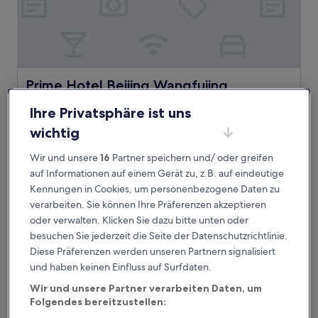
Prime Hotel Beijing Wangfujing
Prime Hotel Beijing Wangfujing
4.5-
Ihre Privatsphäre ist uns
Sterne-
Einkaufsviertel Wangfujing, 2,3 km von U-Bahn-Station
wichtig
Unterkunft
Shichahai entfernt
9.6
9,6/10
Außergewöhnlich
(249 Bewertungen)
Wir und unsere
16
Partner speichern und/ oder greifen
von
Der
127 €
auf Informationen auf einem Gerät zu, z.B. auf eindeutige
10,
Preis
Außergewöhnlich,
inkl. Steuern & Gebühren
Kennungen in Cookies, um personenbezogene Daten zu
beträgt
24. Aug.–25. Aug.
(249
verarbeiten. Sie können Ihre Präferenzen akzeptieren
127 €
Bewertungen)
oder verwalten. Klicken Sie dazu bitte unten oder
Beijing Gu Xiang 20 Hutong Culture Hotel
besuchen Sie jederzeit die Seite der Datenschutzrichtlinie.
Diese Präferenzen werden unseren Partnern signalisiert
und haben keinen Einfluss auf Surfdaten.
Wir und unsere Partner verarbeiten Daten, um
Folgendes bereitzustellen: