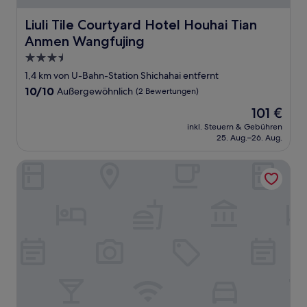
Liuli Tile Courtyard Hotel Houhai Tian Anmen Wangfujin
Liuli Tile Courtyard Hotel Houhai Tian
Anmen Wangfujing
3.5-
Sterne-
1,4 km von U-Bahn-Station Shichahai entfernt
Unterkunft
10.0
10/10
Außergewöhnlich
(2 Bewertungen)
von
Der
101 €
10,
Preis
Außergewöhnlich,
inkl. Steuern & Gebühren
beträgt
25. Aug.–26. Aug.
(2
101 €
Bewertungen)
Nostalgia Hotel（Beijing Prince Gong’s Mansion）