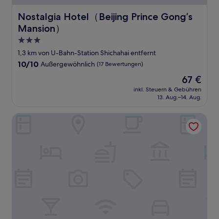
Nostalgia Hotel（Beijing Prince Gong’s Mansion）
Nostalgia Hotel（Beijing Prince Gong’s
Mansion）
3.0-
Sterne-
1,3 km von U-Bahn-Station Shichahai entfernt
Unterkunft
10.0
10/10
Außergewöhnlich
(17 Bewertungen)
von
Der
67 €
10,
Preis
Außergewöhnlich,
inkl. Steuern & Gebühren
beträgt
13. Aug.–14. Aug.
(17
67 €
Bewertungen)
base-Wangfujing Serviced Apartment