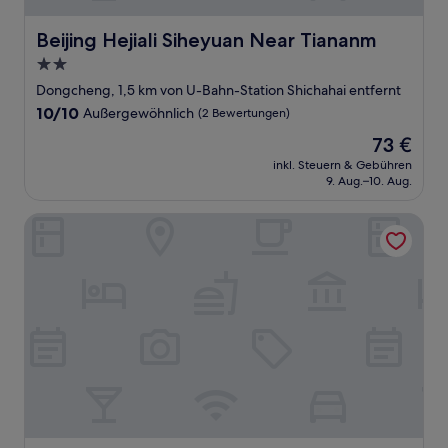
Beijing Hejiali Siheyuan Near Tiananm
Beijing Hejiali Siheyuan Near Tiananm
2.0-
Sterne-
Dongcheng, 1,5 km von U-Bahn-Station Shichahai entfernt
Unterkunft
10.0
10/10
Außergewöhnlich
(2 Bewertungen)
von
Der
73 €
10,
Preis
Außergewöhnlich,
inkl. Steuern & Gebühren
beträgt
9. Aug.–10. Aug.
(2
73 €
Bewertungen)
Beijing Thunder Dragon Hotel (Beijing North Railway Stati