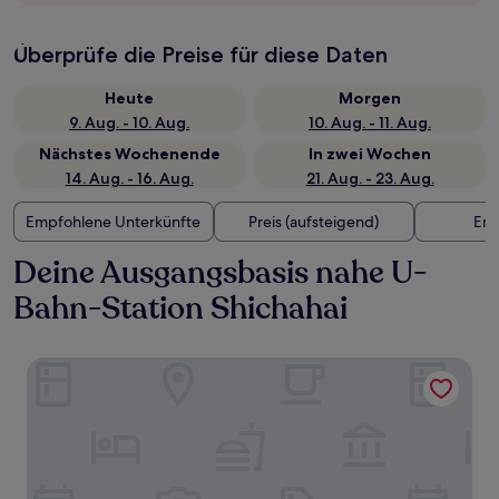
Überprüfe die Preise für diese Daten
Heute
Morgen
9. Aug. - 10. Aug.
10. Aug. - 11. Aug.
Nächstes Wochenende
In zwei Wochen
14. Aug. - 16. Aug.
21. Aug. - 23. Aug.
Empfohlene Unterkünfte
Preis (aufsteigend)
Ent
Deine Ausgangsbasis nahe U-
Bahn-Station Shichahai
Beijing Aaliyah Wang Fu Jing Forbodden City Boutique Ho