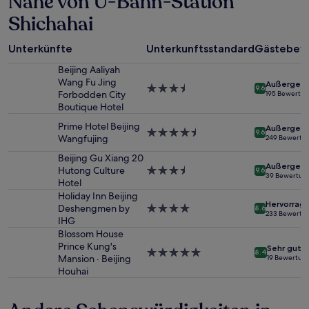
Nähe von U-Bahn-Station
für
Shichahai
einen
Aufenthalt
mit
Unterkünfte
Unterkunftsstandard
Gästebew
1 Übernachtung
Beijing Aaliyah
von
Wang Fu Jing
2 Erwachsenen
Außergewö
3.5-
9.6
Forbodden City
195 Bewertu
gefunden
Sterne-
Boutique Hotel
wurde.
Unterkunft
Preise
Prime Hotel Beijing
Außergewö
4.5-
9.6
und
Wangfujing
249 Bewertu
Sterne-
Verfügbarkeiten
Unterkunft
Beijing Gu Xiang 20
können
Außergewö
Hutong Culture
3.5-
sich
9.6
39 Bewertun
Hotel
Sterne-
ändern.
Unterkunft
Holiday Inn Beijing
Es
Hervorrag
Deshengmen by
4.0-
können
8.6
233 Bewertu
IHG
Sterne-
zusätzliche
Unterkunft
Bedingungen
Blossom House
gelten.
Prince Kung's
Sehr gut
5.0-
8.4
Mansion · Beijing
19 Bewertun
Sterne-
Houhai
Unterkunft