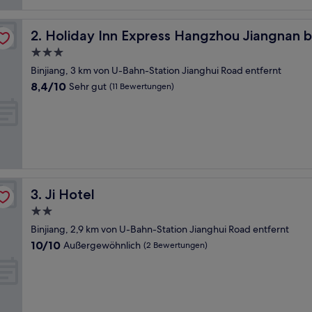
Bewertungen)
Holiday Inn Express Hangzhou Jiangnan by IHG
2. Holiday Inn Express Hangzhou Jiangnan 
3.0-
Sterne-
Binjiang, 3 km von U-Bahn-Station Jianghui Road entfernt
Unterkunft
8.4
8,4/10
Sehr gut
(11 Bewertungen)
von
10,
Sehr
gut,
(11
Bewertungen)
Ji Hotel
3. Ji Hotel
2.0-
Sterne-
Binjiang, 2,9 km von U-Bahn-Station Jianghui Road entfernt
Unterkunft
10.0
10/10
Außergewöhnlich
(2 Bewertungen)
von
10,
Außergewöhnlich,
(2
Bewertungen)