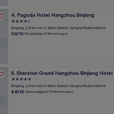
Pagoda Hotel Hangzhou Binjiang
4. Pagoda Hotel Hangzhou Binjiang
4.5-
Sterne-
Binjiang, 2,8 km von U-Bahn-Station Jianghui Road entfernt
Unterkunft
9.0
9,0/10
Wunderbar
(4 Bewertungen)
von
10,
Wunderbar,
(4
Bewertungen)
Sheraton Grand Hangzhou Binjiang Hotel
5. Sheraton Grand Hangzhou Binjiang Hotel
5.0-
Sterne-
Binjiang, 2,9 km von U-Bahn-Station Jianghui Road entfernt
Unterkunft
8.8
8,8/10
Hervorragend
(73 Bewertungen)
von
10,
Hervorragend,
(73