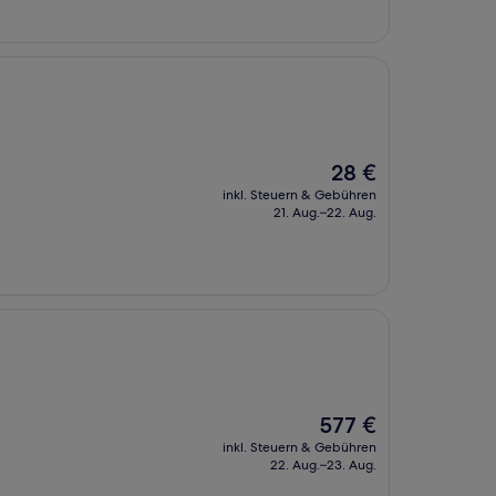
Der
28 €
Preis
inkl. Steuern & Gebühren
beträgt
21. Aug.–22. Aug.
28 €
Der
577 €
Preis
inkl. Steuern & Gebühren
beträgt
22. Aug.–23. Aug.
577 €