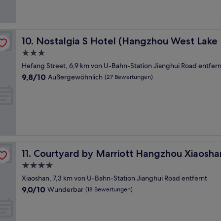
Nostalgia S Hotel (Hangzhou West Lake Intime）
10. Nostalgia S Hotel (Hangzhou West Lake
3.0-
Sterne-
Hefang Street, 6,9 km von U-Bahn-Station Jianghui Road entfern
Unterkunft
9.8
9,8/10
Außergewöhnlich
(27 Bewertungen)
von
10,
Außergewöhnlich,
(27
Bewertungen)
Courtyard by Marriott Hangzhou Xiaoshan
11. Courtyard by Marriott Hangzhou Xiaosha
4.0-
Sterne-
Xiaoshan, 7,3 km von U-Bahn-Station Jianghui Road entfernt
Unterkunft
9.0
9,0/10
Wunderbar
(18 Bewertungen)
von
10,
Wunderbar,