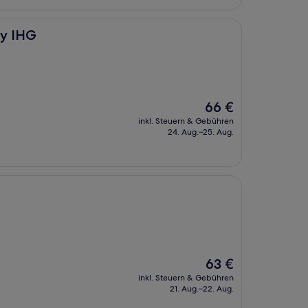
134 €
by IHG
Der
66 €
Preis
inkl. Steuern & Gebühren
beträgt
24. Aug.–25. Aug.
66 €
Der
63 €
Preis
inkl. Steuern & Gebühren
beträgt
21. Aug.–22. Aug.
63 €