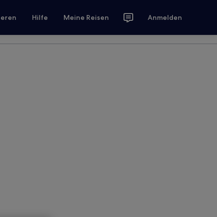
ieren
Hilfe
Meine Reisen
Anmelden