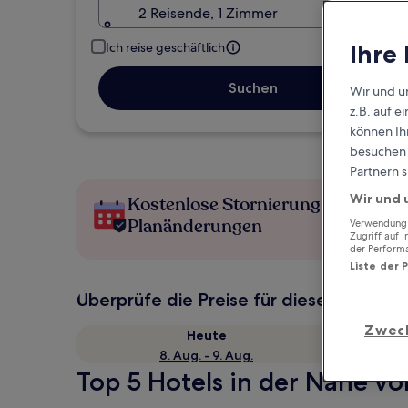
2 Reisende, 1 Zimmer
Ihre
Ich reise geschäftlich
Suchen
Wir und u
z.B. auf 
können Ihr
besuchen S
Partnern s
Wir und 
Kostenlose Stornierung bei
Planänderungen
Verwendung g
Zugriff auf 
der Perform
Liste der 
Überprüfe die Preise für diese Daten
Zwec
Heute
8. Aug. - 9. Aug.
Top 5 Hotels in der Nähe vo