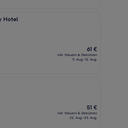
y Hotel
Der
61 €
Preis
inkl. Steuern & Gebühren
beträgt
11. Aug.–12. Aug.
61 €
Der
51 €
Preis
inkl. Steuern & Gebühren
beträgt
22. Aug.–23. Aug.
51 €