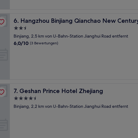
Bewertungen)
l
Hangzhou Binjiang Qianchao New Century Hotel
6. Hangzhou Binjiang Qianchao New Centur
2.5-
Sterne-
Binjiang, 2,5 km von U-Bahn-Station Jianghui Road entfernt
Unterkunft
6.0
6,0/10
(3 Bewertungen)
von
10,
(3
Bewertungen)
Geshan Prince Hotel Zhejiang
7. Geshan Prince Hotel Zhejiang
4.5-
Sterne-
Binjiang, 2,2 km von U-Bahn-Station Jianghui Road entfernt
Unterkunft