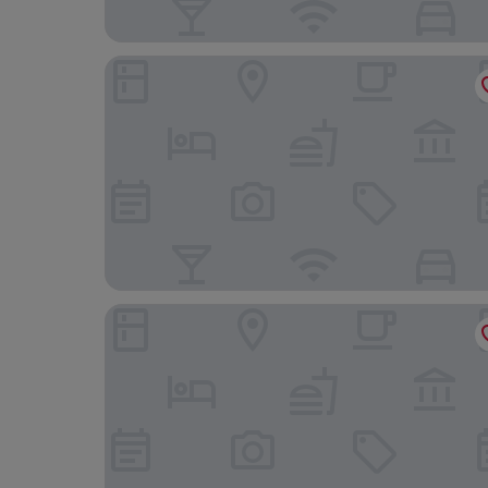
Hangzhou Melas Hotel
Ginlan jia hotel Hangzhou Xintiandi