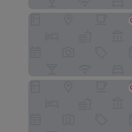
Hangzhou Binjiang Qianchao New Century Hote
Geshan Prince Hotel Zhejiang