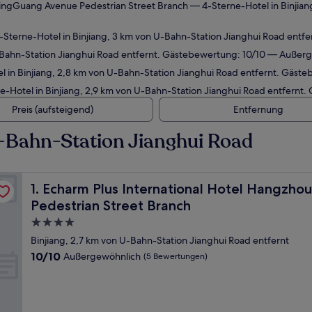
 XingGuang Avenue Pedestrian Street Branch
— 4-Sterne-Hotel in Binjian
Sterne-Hotel in Binjiang, 3 km von U-Bahn-Station Jianghui Road entf
-Bahn-Station Jianghui Road entfernt. Gästebewertung: 10/10 — Außer
 in Binjiang, 2,8 km von U-Bahn-Station Jianghui Road entfernt. Gäs
-Hotel in Binjiang, 2,9 km von U-Bahn-Station Jianghui Road entfernt
Preis (aufsteigend)
Entfernung
-Bahn-Station Jianghui Road
ang XingGuang Avenue Pedestrian Street Branch
Echarm Plus International Hotel Hangzhou Binjiang Xi
1. Echarm Plus International Hotel Hangzho
Pedestrian Street Branch
4.0-
Sterne-
Binjiang, 2,7 km von U-Bahn-Station Jianghui Road entfernt
Unterkunft
10.0
10/10
Außergewöhnlich
(5 Bewertungen)
von
10,
Außergewöhnlich,
(5