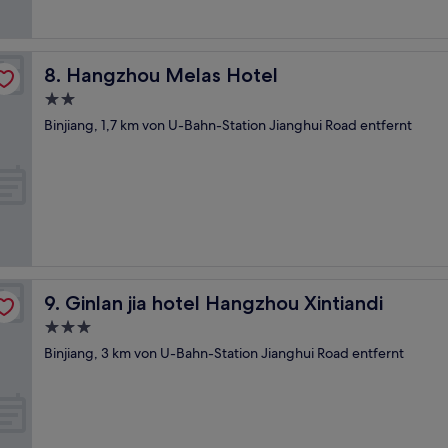
Hangzhou Melas Hotel
8. Hangzhou Melas Hotel
2.0-
Sterne-
Binjiang, 1,7 km von U-Bahn-Station Jianghui Road entfernt
Unterkunft
Ginlan jia hotel Hangzhou Xintiandi
9. Ginlan jia hotel Hangzhou Xintiandi
3.0-
Sterne-
Binjiang, 3 km von U-Bahn-Station Jianghui Road entfernt
Unterkunft