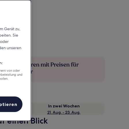
em Gerät zu,
eiten. Sie
 oder
rden unseren
n:
Mehr sparen mit Preisen für
Mitglieder
chern von oder
rbeleistung und
boten.
ptieren
e
In zwei Wochen
21. Aug. - 23. Aug.
f einen Blick