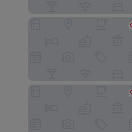
Nostalgia S Hotel (Hangzhou West Lake Intime）
Courtyard by Marriott Hangzhou Xiaoshan