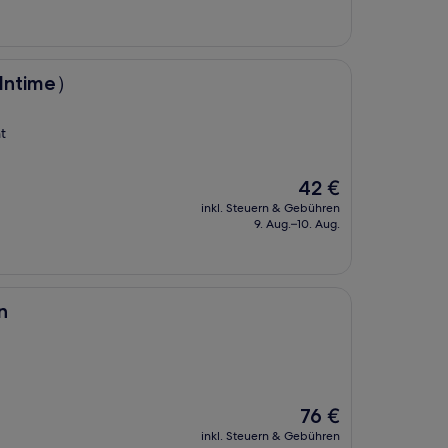
 Intime）
t
Der
42 €
Preis
inkl. Steuern & Gebühren
beträgt
9. Aug.–10. Aug.
42 €
n
Der
76 €
Preis
inkl. Steuern & Gebühren