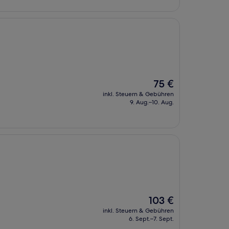
Der
75 €
Preis
inkl. Steuern & Gebühren
beträgt
9. Aug.–10. Aug.
75 €
Der
103 €
Preis
inkl. Steuern & Gebühren
beträgt
6. Sept.–7. Sept.
103 €