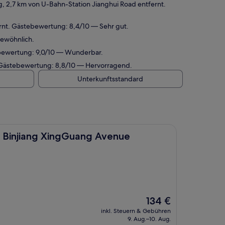
g, 2,7 km von U-Bahn-Station Jianghui Road entfernt.
ernt. Gästebewertung: 8,4/10 — Sehr gut.
gewöhnlich.
tebewertung: 9,0/10 — Wunderbar.
. Gästebewertung: 8,8/10 — Hervorragend.
Unterkunftsstandard
ngGuang Avenue Pedestrian Street Branch
u Binjiang XingGuang Avenue
Der
134 €
Preis
inkl. Steuern & Gebühren
beträgt
9. Aug.–10. Aug.