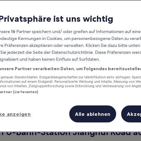
 Privatsphäre ist uns wichtig
nsere
16
Partner speichern und/ oder greifen auf Informationen auf ein
eindeutige Kennungen in Cookies, um personenbezogene Daten zu verarb
e Präferenzen akzeptieren oder verwalten. Klicken Sie dazu bitte unten
ie jederzeit die Seite der Datenschutzrichtlinie. Diese Präferenzen we
ignalisiert und haben keinen Einfluss auf Surfdaten.
unsere Partner verarbeiten Daten, um Folgendes bereitzustelle
Verdiene Prämien für jede
wahrgenommene Übernachtung
enauer Standortdaten. Endgeräteeigenschaften zur Identifikation aktiv abfragen. Spei
Informationen auf einem Endgerät. Personalisierte Werbung und Inhalte, Messung von We
ance von Inhalten, Zielgruppenforschung sowie Entwicklung und Verbesserung von Ange
Partner (Lieferanten)
ke anzeigen
Alle ablehnen
Akze
Morgen
Nächstes Wochenend
9. Aug. - 10. Aug.
14. Aug. - 16. Aug.
n U-Bahn-Station Jianghui Road au