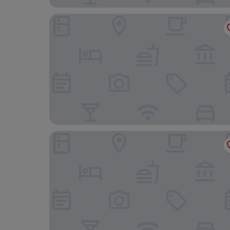
Holiday Inn Express Hangzhou Jiangnan by IHG
Ji Hotel