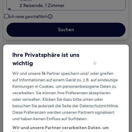
2 Reisende, 1 Zimmer
Ich reise geschäftlich
Suchen
Kostenlose Stornierung bei
Ihre Privatsphäre ist uns
Planänderungen
wichtig
Verdiene Prämien für jede
Wir und unsere
16
Partner speichern und/ oder greifen
wahrgenommene Übernachtung
auf Informationen auf einem Gerät zu, z.B. auf eindeutige
Kennungen in Cookies, um personenbezogene Daten zu
verarbeiten. Sie können Ihre Präferenzen akzeptieren
Mehr sparen mit Preisen für Mitglieder
oder verwalten. Klicken Sie dazu bitte unten oder
besuchen Sie jederzeit die Seite der Datenschutzrichtlinie.
Diese Präferenzen werden unseren Partnern signalisiert
und haben keinen Einfluss auf Surfdaten.
Überprüfe die Preise für diese Daten
Wir und unsere Partner verarbeiten Daten, um