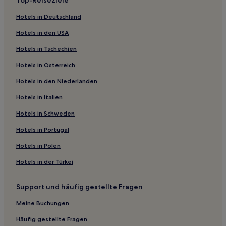
Top-Reiseziele
Hotels nahe Shapo-Station
Hotels in Deutschland
Hotels nahe Chongqing North Station North Square
Station
Hotels in den USA
Hotels nahe Bahnhof Chongqing West
Hotels in Tschechien
Chongqing: Hotels
Hotels in Österreich
Hotels nahe Chongqing Volksplatz
Hotels in den Niederlanden
Nanping: Hotels
Hotels in Italien
Hotels nahe U-Bahn-Station Hechuan
Hotels in Schweden
Chongqing Hotels
Hotels in Portugal
Zentrales Geschäftsviertel: Hotels
Hotels in Polen
Jiulongpo: Hotels
Hotels in der Türkei
Hotels nahe U-Bahn-Station Huangling
Hotels nahe U-Bahn-Station Jujin Avenue
Support und häufig gestellte Fragen
Hotels nahe Metro Station 1-Station
Meine Buchungen
Wansheng Hotels
Häufig gestellte Fragen