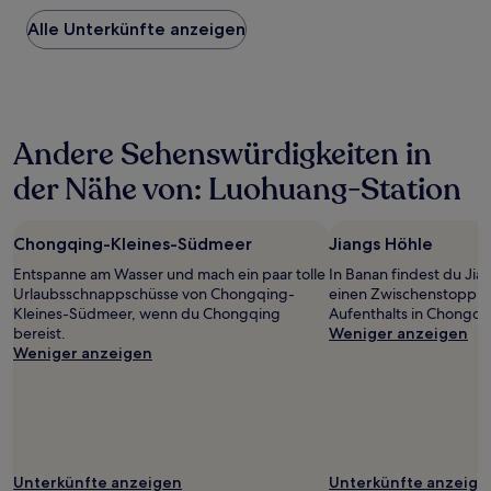
Preis
Alle Unterkünfte anzeigen
pro
Nacht,
der
in
den
letzten
Andere Sehenswürdigkeiten in
24 Stunden
für
der Nähe von: Luohuang-Station
einen
Aufenthalt
mit
Chongqing-Kleines-Südmeer
Jiangs Höhle
1 Übernachtung
von
Entspanne am Wasser und mach ein paar tolle
In Banan findest du Jian
2 Erwachsenen
Urlaubsschnappschüsse von Chongqing-
einen Zwischenstopp w
gefunden
Kleines-Südmeer, wenn du Chongqing
Aufenthalts in Chongqi
wurde.
bereist.
Weniger anzeigen
Preise
Weniger anzeigen
und
Verfügbarkeiten
können
sich
ändern.
Es
Unterkünfte anzeigen
Unterkünfte anzeige
können