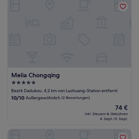
Melia Chongqing
Melia Chongqing
Melia Chongqing
5.0-
Sterne-
Bezirk Dadukou, 4,2 km von Luohuang-Station entfernt
Unterkunft
10.0
10/10
Außergewöhnlich
(2 Bewertungen)
von
Der
74 €
10,
Preis
Außergewöhnlich,
inkl. Steuern & Gebühren
beträgt
4. Sept.–5. Sept.
(2
74 €
Bewertungen)
Ease Hotel