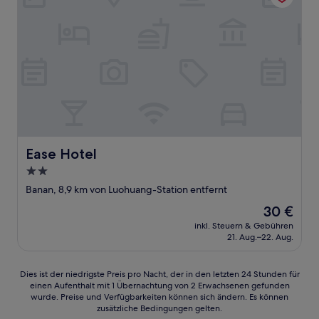
Ease Hotel
Ease Hotel
2.0-
Sterne-
Banan, 8,9 km von Luohuang-Station entfernt
Unterkunft
Der
30 €
Preis
inkl. Steuern & Gebühren
beträgt
21. Aug.–22. Aug.
30 €
Dies
Dies ist der niedrigste Preis pro Nacht, der in den letzten 24 Stunden für
einen Aufenthalt mit 1 Übernachtung von 2 Erwachsenen gefunden
ist
wurde. Preise und Verfügbarkeiten können sich ändern. Es können
der
zusätzliche Bedingungen gelten.
niedrigste