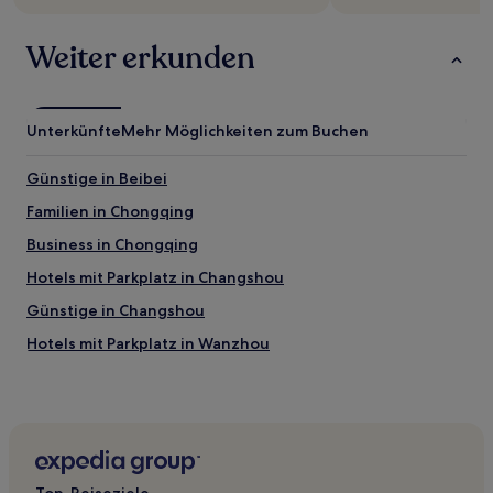
zusätzliche
Bedingungen
Weiter erkunden
gelten.
Unterkünfte
Mehr Möglichkeiten zum Buchen
Günstige in Beibei
Familien in Chongqing
Business in Chongqing
Hotels mit Parkplatz in Changshou
Günstige in Changshou
Hotels mit Parkplatz in Wanzhou
Business in Haitangxi
Daping: Hotels
Hotels nahe U-Bahn-Station Jiangbei Airport T2
Haitangxi: Hotels