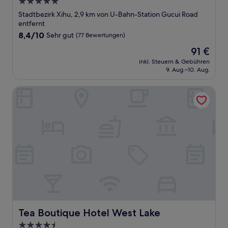
5.0-
Sterne-
Stadtbezirk Xihu, 2,9 km von U-Bahn-Station Gucui Road
Unterkunft
entfernt
8.4
8,4/10
Sehr gut
(77 Bewertungen)
von
Der
91 €
10,
Preis
Sehr
inkl. Steuern & Gebühren
beträgt
9. Aug.–10. Aug.
gut,
91 €
(77
Bewertungen)
Tea Boutique Hotel West Lake
Tea Boutique Hotel West Lake
Tea Boutique Hotel West Lake
4.5-