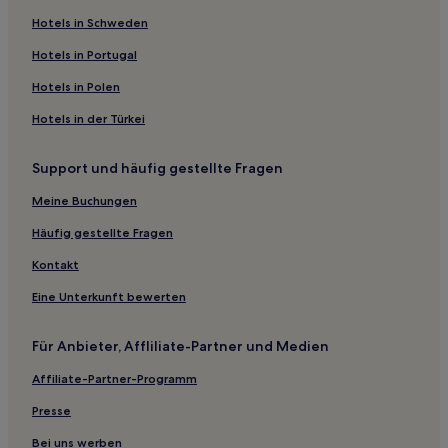
Günstige in Anji
Hotels in Schweden
Günstige in Cixi
Hotels in Portugal
Luxus in Zhoushan
Hotels in Polen
Hotels mit Wellnessbereich in Zhoushan
Hotels in der Türkei
Günstige in Shangcheng
Familien in Hangzhou
Support und häufig gestellte Fragen
Haustierfreundliche in Hangzhou
Meine Buchungen
Günstige in Xianju
Häufig gestellte Fragen
Hotels mit Parkplatz in Kreis Suichang
Kontakt
Luxus in Yiwu
Eine Unterkunft bewerten
Hotels mit Fitnessbereich in Yiwu
Familien in Yiwu
Für Anbieter, Affliliate-Partner und Medien
Günstige in Yiwu
Affiliate-Partner-Programm
Hotels mit Pool in Yiwu
Presse
Günstige in Quzhou
Bei uns werben