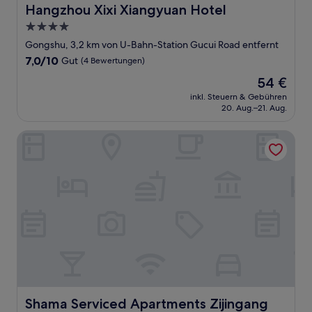
Hangzhou Xixi Xiangyuan Hotel
Hangzhou Xixi Xiangyuan Hotel
4.0-
Sterne-
Gongshu, 3,2 km von U-Bahn-Station Gucui Road entfernt
Unterkunft
7.0
7,0/10
Gut
(4 Bewertungen)
von
Der
54 €
10,
Preis
Gut,
inkl. Steuern & Gebühren
beträgt
20. Aug.–21. Aug.
(4
54 €
Bewertungen)
Shama Serviced Apartments Zijingang Hangzhou
Shama Serviced Apartments Zijingang Hangzhou
Shama Serviced Apartments Zijingang