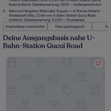
Hotel in Stadtbezirk Xihu, 2,3 km von U-Bahn-Station Gucui
Road entfernt. Gästebewertung: 10/10 — Außergewöhnlich.
Mercure Hangzhou West Lake Yuquan
— 4-Sterne-Hotel in
Stadtbezirk Xihu, 3,1 km von U-Bahn-Station Gucui Road
entfernt. Gästebewertung: 9,2/10 — Wunderbar.
Empfohlene Unterkünfte
Preis (aufsteigend)
Ent
Deine Ausgangsbasis nahe U-
Bahn-Station Gucui Road
Oakwood Residence Hangzhou