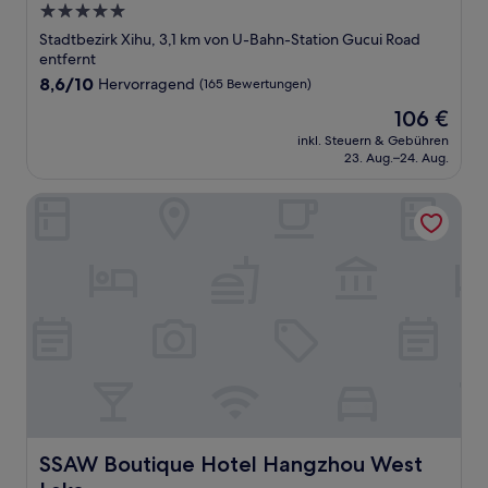
5.0-
Sterne-
Stadtbezirk Xihu, 3,1 km von U-Bahn-Station Gucui Road
Unterkunft
entfernt
8.6
8,6/10
Hervorragend
(165 Bewertungen)
von
Der
106 €
10,
Preis
Hervorragend,
inkl. Steuern & Gebühren
beträgt
23. Aug.–24. Aug.
(165
106 €
Bewertungen)
SSAW Boutique Hotel Hangzhou West Lake
SSAW Boutique Hotel Hangzhou West Lake
SSAW Boutique Hotel Hangzhou West