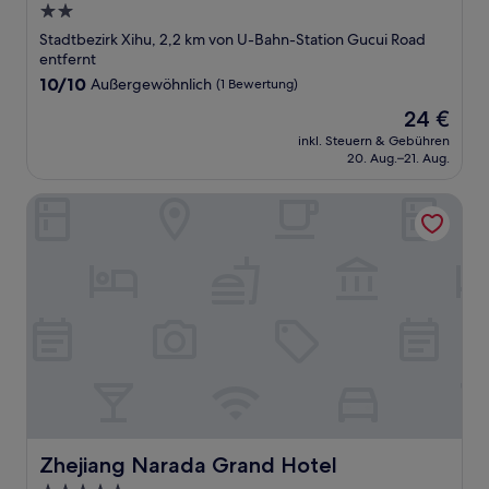
2.0-
Sterne-
Stadtbezirk Xihu, 2,2 km von U-Bahn-Station Gucui Road
Unterkunft
entfernt
10.0
10/10
Außergewöhnlich
(1 Bewertung)
von
Der
24 €
10,
Preis
Außergewöhnlich,
inkl. Steuern & Gebühren
beträgt
20. Aug.–21. Aug.
(1
24 €
Bewertung)
Zhejiang Narada Grand Hotel
Zhejiang Narada Grand Hotel
Zhejiang Narada Grand Hotel