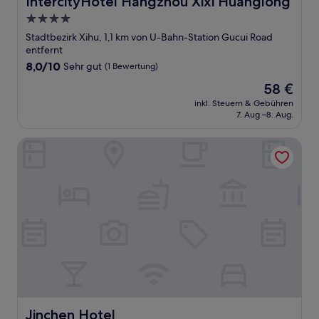
IntercityHotel Hangzhou Xixi Huanglong
4.0-
Sterne-
Stadtbezirk Xihu, 1,1 km von U-Bahn-Station Gucui Road
Unterkunft
entfernt
8.0
8,0/10
Sehr gut
(1 Bewertung)
von
Der
58 €
10,
Preis
Sehr
inkl. Steuern & Gebühren
beträgt
7. Aug.–8. Aug.
gut,
58 €
(1
Bewertung)
Jinchen Hotel
Jinchen Hotel
Jinchen Hotel