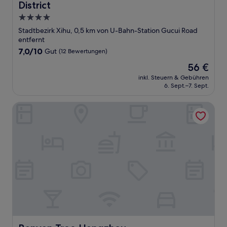
District
4.0-
Sterne-
Stadtbezirk Xihu, 0,5 km von U-Bahn-Station Gucui Road
Unterkunft
entfernt
7.0
7,0/10
Gut
(12 Bewertungen)
von
Der
56 €
10,
Preis
Gut,
inkl. Steuern & Gebühren
beträgt
6. Sept.–7. Sept.
(12
56 €
Bewertungen)
Banyan Tree Hangzhou
Banyan Tree Hangzhou