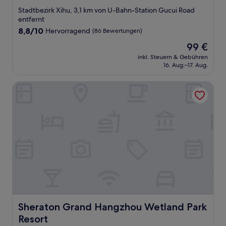
Sterne-
Stadtbezirk Xihu, 3,1 km von U-Bahn-Station Gucui Road
Unterkunft
entfernt
8.8
8,8/10
Hervorragend
(86 Bewertungen)
von
Der
99 €
10,
Preis
Hervorragend,
inkl. Steuern & Gebühren
beträgt
16. Aug.–17. Aug.
(86
99 €
Bewertungen)
Sheraton Grand Hangzhou Wetland Park Resort
Sheraton Grand Hangzhou Wetland Park Resort
Sheraton Grand Hangzhou Wetland Park
Resort