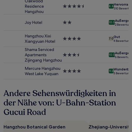
Oakwood
von
Hervorrag
Residence
4.5-
8.8
2 Erwachsenen
310 Bewertu
Hangzhou
Sterne-
gefunden
Unterkunft
wurde.
Außergew
Joy Hotel
2.0-
10.0
Preise
2 Bewertun
Sterne-
und
Unterkunft
Verfügbarkeiten
Hangzhou Xixi
Gut
4.0-
können
7.0
Xiangyuan Hotel
4 Bewertung
Sterne-
sich
Unterkunft
Shama Serviced
ändern.
Außergew
Apartments
3.5-
Es
10.0
6 Bewertun
Zijingang Hangzhou
Sterne-
können
Unterkunft
zusätzliche
Mercure Hangzhou
Wunderba
Bedingungen
4.0-
9.2
West Lake Yuquan
5 Bewertung
gelten.
Sterne-
Unterkunft
Andere Sehenswürdigkeiten in
der Nähe von: U-Bahn-Station
Gucui Road
Hangzhou Botanical Garden
Zhejiang-Universit