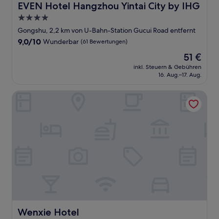
EVEN Hotel Hangzhou Yintai City by IHG
EVEN Hotel Hangzhou Yintai City by IHG
4.0-
Sterne-
Gongshu, 2,2 km von U-Bahn-Station Gucui Road entfernt
Unterkunft
9.0
9,0/10
Wunderbar
(61 Bewertungen)
von
Der
51 €
10,
Preis
Wunderbar,
inkl. Steuern & Gebühren
beträgt
16. Aug.–17. Aug.
(61
51 €
Bewertungen)
Wenxie Hotel
Wenxie Hotel
Wenxie Hotel