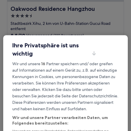
Oakwood Residence Hangzhou
Oakwood Residence Hangzhou
4.5-
Sterne-
Stadtbezirk Xihu, 2 km von U-Bahn-Station Gucui Road
Unterkunft
entfernt
8.8
8,8/10
Hervorragend
(310 Bewertungen)
von
Der
90 €
Ihre Privatsphäre ist uns
10,
Preis
Hervorragend,
inkl. Steuern & Gebühren
wichtig
beträgt
7. Aug.–8. Aug.
(310
90 €
Bewertungen)
Wir und unsere
16
Partner speichern und/ oder greifen
Joy Hotel
auf Informationen auf einem Gerät zu, z.B. auf eindeutige
Kennungen in Cookies, um personenbezogene Daten zu
verarbeiten. Sie können Ihre Präferenzen akzeptieren
oder verwalten. Klicken Sie dazu bitte unten oder
besuchen Sie jederzeit die Seite der Datenschutzrichtlinie.
Diese Präferenzen werden unseren Partnern signalisiert
und haben keinen Einfluss auf Surfdaten.
Wir und unsere Partner verarbeiten Daten, um
Folgendes bereitzustellen: