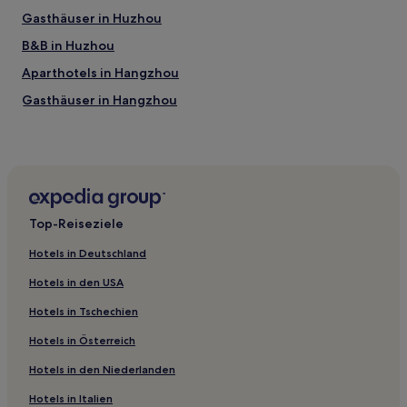
Gasthäuser in Huzhou
B&B in Huzhou
Aparthotels in Hangzhou
Gasthäuser in Hangzhou
Hotel-Resorts in Hangzhou
B&B in Hangzhou
Hotels mit Parkplatz in Tonglu
Günstige in Tonglu
Top-Reiseziele
Hotels mit Wellnessbereich nahe Tausend-Schritte-
Strand
Hotels in Deutschland
Haustierfreundliche in Jiaxing
Hotels in den USA
Günstige in Kreis Yunhe
Hotels in Tschechien
Hotels mit Fitnessbereich in Xinchang
Hotels in Österreich
Günstige in Xinchang
Hotels in den Niederlanden
Luxus in Anji
Hotels in Italien