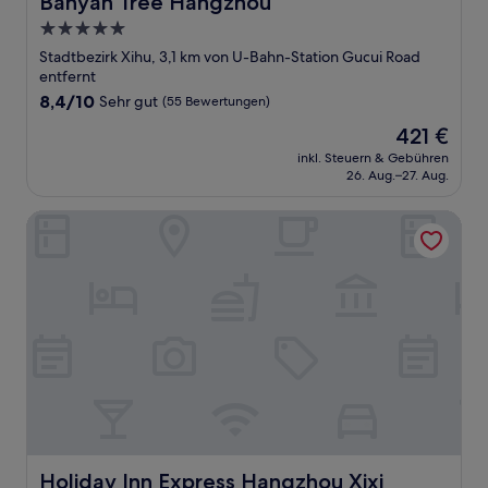
Banyan Tree Hangzhou
5.0-
Sterne-
Stadtbezirk Xihu, 3,1 km von U-Bahn-Station Gucui Road
Unterkunft
entfernt
8.4
8,4/10
Sehr gut
(55 Bewertungen)
von
Der
421 €
10,
Preis
Sehr
inkl. Steuern & Gebühren
beträgt
26. Aug.–27. Aug.
gut,
421 €
(55
Bewertungen)
Holiday Inn Express Hangzhou Xixi Tourism Zone by IHG
Holiday Inn Express Hangzhou Xixi Tourism Zone by IHG
Holiday Inn Express Hangzhou Xixi