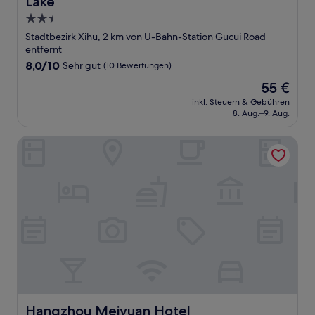
Lake
2.5-
Sterne-
Stadtbezirk Xihu, 2 km von U-Bahn-Station Gucui Road
Unterkunft
entfernt
8.0
8,0/10
Sehr gut
(10 Bewertungen)
von
Der
55 €
10,
Preis
Sehr
inkl. Steuern & Gebühren
beträgt
8. Aug.–9. Aug.
gut,
55 €
(10
Bewertungen)
Hangzhou Meiyuan Hotel
Hangzhou Meiyuan Hotel
Hangzhou Meiyuan Hotel