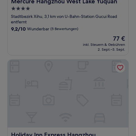
Mercure Hangzhou West Lake Yuquan
Mercure Hangzhou West Lake Yuquan
4.0-
Sterne-
Stadtbezirk Xihu, 3,1 km von U-Bahn-Station Gucui Road
Unterkunft
entfernt
9.2
9,2/10
Wunderbar
(5 Bewertungen)
von
Der
77 €
10,
Preis
Wunderbar,
inkl. Steuern & Gebühren
beträgt
2. Sept.–3. Sept.
(5
77 €
Bewertungen)
Holiday Inn Express Hangzhou Huanglong by IHG
Holiday Inn Express Hangzhou Huanglong by IHG
Holiday Inn Express Hangzhou