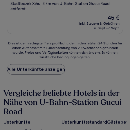
Sterne-
Stadtbezirk Xihu, 3 km von U-Bahn-Station Gucui Road
Unterkunft
entfernt
Der
45 €
Preis
inkl. Steuern & Gebühren
beträgt
6. Sept.–7. Sept.
45 €
Dies
Dies ist der niedrigste Preis pro Nacht, der in den letzten 24 Stunden für
einen Aufenthalt mit 1 Übernachtung von 2 Erwachsenen gefunden
ist
wurde. Preise und Verfügbarkeiten können sich ändern. Es können
der
zusätzliche Bedingungen gelten.
niedrigste
Preis
Alle Unterkünfte anzeigen
pro
Nacht,
der
in
Vergleiche beliebte Hotels in der
den
letzten
Nähe von U-Bahn-Station Gucui
24 Stunden
für
Road
einen
Aufenthalt
mit
Unterkünfte
Unterkunftsstandard
Gästebew
1 Übernachtung