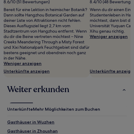
8.6/10 (51 Bewertungen)
8.4/10 (48 Bewertunge
Bereit für eine Lektion in heimischer Botanik?
Wenn du dir einen Ein
Dann sollte Hangzhou Botanical Garden auf
Studentenleben in Ha
deiner Liste von Attraktionen nicht fehlen.
möchtest, dann bist du 
Dieses Ausflugsziel liegt 2,7 km vom
Universität Yuquan Cam
Stadtzentrum von Hangzhou entfernt. Wenn
Xihu genau richtig.
du dir die Beine vertreten möchtest – Nine
Weniger anzeigen
Creeks Meandering Through a Misty Forest
und Xixi Nationalpark Feuchtgebiet sind dafür
bestens geeignet und obendrein noch ganz
in der Nähe.
Weniger anzeigen
Unterkünfte anzeigen
Unterkünfte anzeige
Weiter erkunden
Unterkünfte
Mehr Möglichkeiten zum Buchen
Gasthäuser in Wuzhen
Gasthäuser in Zhoushan