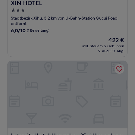
XIN HOTEL
XIN HOTEL
3.0-
Sterne-
Stadtbezirk Xihu, 3,2 km von U-Bahn-Station Gucui Road
Unterkunft
entfernt
6.0
6,0/10
(1 Bewertung)
von
Der
422 €
10,
Preis
(1
inkl. Steuern & Gebühren
beträgt
9. Aug.–10. Aug.
Bewertung)
422 €
IntercityHotel Hangzhou Xixi Huanglong
IntercityHotel Hangzhou Xixi Huanglong