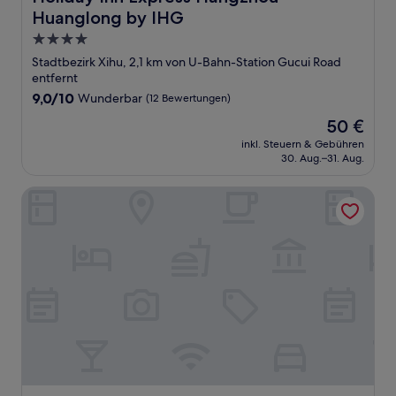
Huanglong by IHG
4.0-
Sterne-
Stadtbezirk Xihu, 2,1 km von U-Bahn-Station Gucui Road
Unterkunft
entfernt
9.0
9,0/10
Wunderbar
(12 Bewertungen)
von
Der
50 €
10,
Preis
Wunderbar,
inkl. Steuern & Gebühren
beträgt
30. Aug.–31. Aug.
(12
50 €
Bewertungen)
EVEN Hotel Hangzhou Yintai City by IHG