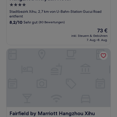
4.0-
Sterne-
Stadtbezirk Xihu, 2,7 km von U-Bahn-Station Gucui Road
Unterkunft
entfernt
8.2
8,2/10
Sehr gut
(80 Bewertungen)
von
Der
73 €
10,
Preis
Sehr
inkl. Steuern & Gebühren
beträgt
7. Aug.–8. Aug.
gut,
73 €
(80
Bewertungen)
Fairfield by Marriott Hangzhou Xihu District
Fairfield by Marriott Hangzhou Xihu District
Fairfield by Marriott Hangzhou Xihu