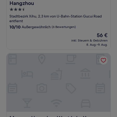
Hangzhou
3.5-
Sterne-
Stadtbezirk Xihu, 2,3 km von U-Bahn-Station Gucui Road
Unterkunft
entfernt
10.0
10/10
Außergewöhnlich
(6 Bewertungen)
von
Der
56 €
10,
Preis
Außergewöhnlich,
inkl. Steuern & Gebühren
beträgt
8. Aug.–9. Aug.
(6
56 €
Bewertungen)
Mercure Hangzhou West Lake Yuquan