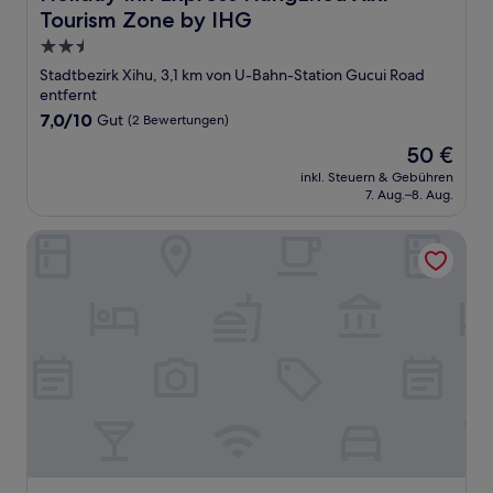
Tourism Zone by IHG
2.5-
Sterne-
Stadtbezirk Xihu, 3,1 km von U-Bahn-Station Gucui Road
Unterkunft
entfernt
7.0
7,0/10
Gut
(2 Bewertungen)
von
Der
50 €
10,
Preis
Gut,
inkl. Steuern & Gebühren
beträgt
7. Aug.–8. Aug.
(2
50 €
Bewertungen)
XIN HOTEL