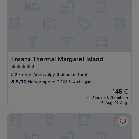
Ensana Thermal Margaret Island
Ensana Thermal Margaret Island
4.5-
Sterne-
5,2 km von Aranyvölgy-Station entfernt
Unterkunft
8.8
8,8/10
Hervorragend
(1.004 Bewertungen)
von
Der
145 €
10,
Preis
Hervorragend,
inkl. Steuern & Gebühren
beträgt
18. Aug.–19. Aug.
(1.004
145 €
Bewertungen)
Collect Residence