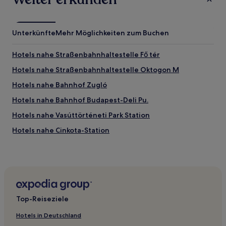
Unterkünfte
Mehr Möglichkeiten zum Buchen
Hotels nahe Straßenbahnhaltestelle Fő tér
Hotels nahe Straßenbahnhaltestelle Oktogon M
Hotels nahe Bahnhof Zugló
Hotels nahe Bahnhof Budapest-Deli Pu.
Hotels nahe Vasúttörténeti Park Station
Hotels nahe Cinkota-Station
Hotels nahe Straßenbahnhaltestelle Clark Ádám tér
Hotels nahe Ferencváros Bahnhof
Hotels nahe Straßenbahnhaltestelle Margitsziget /
Margit híd
Top-Reiseziele
Hotels nahe Hűvösvölgy-Station
Hotels nahe Angyalföld-Station
Hotels in Deutschland