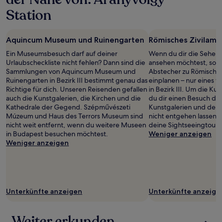
Station
Aquincum Museum und Ruinengarten
Römisches Zivilamp
Ein Museumsbesuch darf auf deiner
Wenn du dir die Sehens
Urlaubscheckliste nicht fehlen? Dann sind die
ansehen möchtest, sollt
Sammlungen von Aquincum Museum und
Abstecher zu Römisches
Ruinengarten in Bezirk III bestimmt genau das
einplanen – nur eines 
Richtige für dich. Unseren Reisenden gefallen
in Bezirk III. Um die Kul
auch die Kunstgalerien, die Kirchen und die
du dir einen Besuch der
Kathedrale der Gegend. Szépművészeti
Kunstgalerien und der
Múzeum und Haus des Terrors Museum sind
nicht entgehen lassen: M
nicht weit entfernt, wenn du weitere Museen
deine Sightseeingtour.
in Budapest besuchen möchtest.
Weniger anzeigen
Weniger anzeigen
Unterkünfte anzeigen
Unterkünfte anzeige
Weiter erkunden