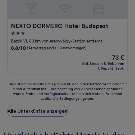
NEXTO DORMERO Hotel Budapest
NEXTO DORMERO Hotel Budapest
3.0-
Sterne-
Bezirk VI, 8,1 km von Aranyvölgy-Station entfernt
Unterkunft
8.8
8,8/10
Hervorragend
(180 Bewertungen)
von
Der
73 €
10,
Preis
Hervorragend,
inkl. Steuern & Gebühren
beträgt
1. Sept.–2. Sept.
(180
73 €
Bewertungen)
Dies
Dies ist der niedrigste Preis pro Nacht, der in den letzten 24 Stunden für
einen Aufenthalt mit 1 Übernachtung von 2 Erwachsenen gefunden
ist
wurde. Preise und Verfügbarkeiten können sich ändern. Es können
der
zusätzliche Bedingungen gelten.
niedrigste
Preis
Alle Unterkünfte anzeigen
pro
Nacht,
der
in
den