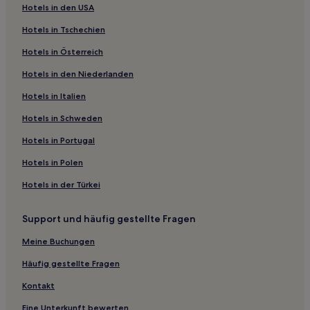
Hotels nahe Bahnhof Budapest-Zuglo
Hotels in den USA
Bezirk VI: Hotels
Hotels in Tschechien
Hotels nahe Straßenbahnhaltestelle Kelenföld
Hotels in Österreich
vasútállomás M
Hotels in den Niederlanden
Hotels nahe U-Bahn-Station Soroksári út
Hotels in Italien
Hotels nahe Straßenbahnhaltestelle Wesselényi utca
Hotels in Schweden
Hotels nahe Soroksár-Station
Hotels in Portugal
Bezirk XX: Hotels
Hotels nahe Straßenbahnhaltestelle Rákospalota
Hotels in Polen
Hotels nahe Soroksár felső Station
Hotels in der Türkei
Hotels nahe Straßenbahnhaltestelle Süveg utca
Support und häufig gestellte Fragen
Hotels nahe Straßenbahnhaltestelle Keleti Pályaudvar M
Meine Buchungen
Hotels nahe Istvántelek-Station
Häufig gestellte Fragen
Hotels nahe Straßenbahnhaltestelle Tél utca / Pozsonyi
utca
Kontakt
Hotels nahe Straßenbahnhaltestelle Rudas Gyógyfürdő
Eine Unterkunft bewerten