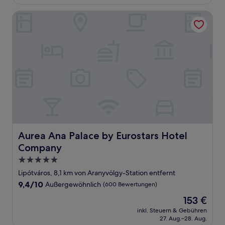
111 €
Bewertungen)
Aurea Ana Palace by Eurostars Hotel Company
Aurea Ana Palace by Eurostars Hotel Company
Aurea Ana Palace by Eurostars Hotel
Company
5.0-
Sterne-
Lipótváros, 8,1 km von Aranyvölgy-Station entfernt
Unterkunft
9.4
9,4/10
Außergewöhnlich
(600 Bewertungen)
von
Der
153 €
10,
Preis
Außergewöhnlich,
inkl. Steuern & Gebühren
beträgt
27. Aug.–28. Aug.
(600