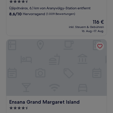
4.5-
Sterne-
Újlipótváros, 6,1 km von Aranyvölgy-Station entfernt
Unterkunft
8.6
8,6/10
Hervorragend
(1.009 Bewertungen)
von
Der
116 €
10,
Preis
Hervorragend,
inkl. Steuern & Gebühren
beträgt
16. Aug.–17. Aug.
(1.009
116 €
Bewertungen)
Ensana Grand Margaret Island
Ensana Grand Margaret Island
Ensana Grand Margaret Island
4.5-