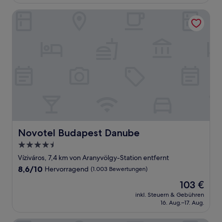
153 €
Bewertungen)
Novotel Budapest Danube
Novotel Budapest Danube
Novotel Budapest Danube
4.5-
Sterne-
Víziváros, 7,4 km von Aranyvölgy-Station entfernt
Unterkunft
8.6
8,6/10
Hervorragend
(1.003 Bewertungen)
von
Der
103 €
10,
Preis
Hervorragend,
inkl. Steuern & Gebühren
beträgt
16. Aug.–17. Aug.
(1.003
103 €
Bewertungen)