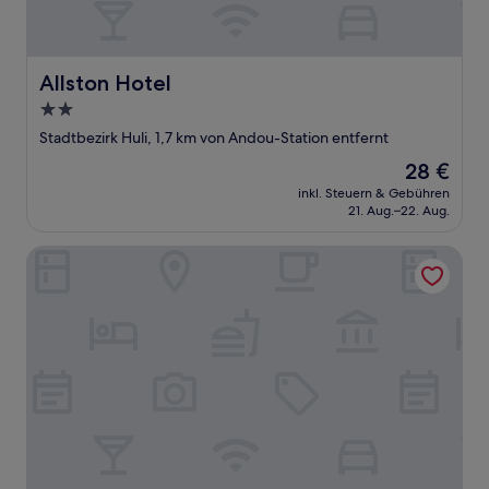
Allston Hotel
Allston Hotel
2.0-
Sterne-
Stadtbezirk Huli, 1,7 km von Andou-Station entfernt
Unterkunft
Der
28 €
Preis
inkl. Steuern & Gebühren
beträgt
21. Aug.–22. Aug.
28 €
Allston Light Hotel (Xiamen Gaoqi Airport & Wuyuan Bay)