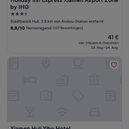
Holiday Inn Express Xiamen Airport Zone
by IHG
3.5-
Sterne-
Stadtbezirk Huli, 3,8 km von Andou-Station entfernt
Unterkunft
8.8
8,8/10
Hervorragend
(227 Bewertungen)
von
Der
41 €
10,
Preis
Hervorragend,
inkl. Steuern & Gebühren
beträgt
23. Aug.–24. Aug.
(227
41 €
Bewertungen)
Xiamen Huli Yiho Hotel
Xiamen Huli Yiho Hotel
Xiamen Huli Yiho Hotel