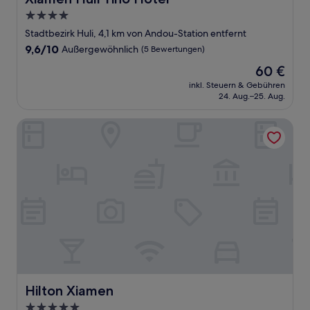
4.0-
Sterne-
Stadtbezirk Huli, 4,1 km von Andou-Station entfernt
Unterkunft
9.6
9,6/10
Außergewöhnlich
(5 Bewertungen)
von
Der
60 €
10,
Preis
Außergewöhnlich,
inkl. Steuern & Gebühren
beträgt
24. Aug.–25. Aug.
(5
60 €
Bewertungen)
Hilton Xiamen
Hilton Xiamen
Hilton Xiamen
5.0-