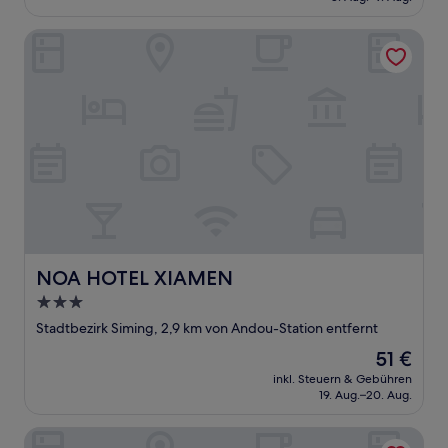
29 €
NOA HOTEL XIAMEN
NOA HOTEL XIAMEN
NOA HOTEL XIAMEN
3.0-
Sterne-
Stadtbezirk Siming, 2,9 km von Andou-Station entfernt
Unterkunft
Der
51 €
Preis
inkl. Steuern & Gebühren
beträgt
19. Aug.–20. Aug.
51 €
Xiamen Sm City By Ihg