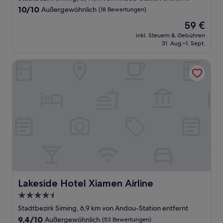
Unterkunft
10.0
10/10
Außergewöhnlich
(18 Bewertungen)
von
Der
59 €
10,
Preis
Außergewöhnlich,
inkl. Steuern & Gebühren
beträgt
31. Aug.–1. Sept.
(18
59 €
Bewertungen)
Lakeside Hotel Xiamen Airline
Lakeside Hotel Xiamen Airline
Lakeside Hotel Xiamen Airline
4.5-
Sterne-
Stadtbezirk Siming, 6,9 km von Andou-Station entfernt
Unterkunft
9.4
9,4/10
Außergewöhnlich
(53 Bewertungen)