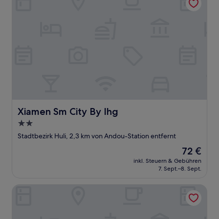
Xiamen Sm City By Ihg
Xiamen Sm City By Ihg
2.0-
Sterne-
Stadtbezirk Huli, 2,3 km von Andou-Station entfernt
Unterkunft
Der
72 €
Preis
inkl. Steuern & Gebühren
beträgt
7. Sept.–8. Sept.
72 €
Hampton by Hillton Xiamen City Plaze