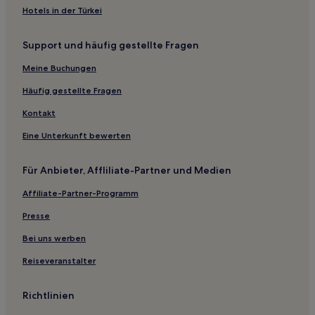
Hotels in der Türkei
Hotels nahe Haiwan-Park
Hotels nahe Gulangyu
Support und häufig gestellte Fragen
Haicang: Hotels
Meine Buchungen
Hotels nahe Xiamen-Universität
Häufig gestellte Fragen
Hotels nahe Botanischer Garten Wanshi
Kontakt
Hotels nahe Hulishan Festung
Eine Unterkunft bewerten
Hotels nahe SM City Xiamen
Hotels nahe U-Bahn-Station Haicang Business Center
Für Anbieter, Affliliate-Partner und Medien
Hotels nahe Terminal Xiamen-Gulangyu
Affiliate-Partner-Programm
Hecuo: Hotels
Presse
Gasthäuser in Zeng Cuo An
Bei uns werben
Hotels mit Parkplatz in Sanming
Reiseveranstalter
Günstige in Nanjing
Günstige in Kreis Yongding
Richtlinien
Hotels mit Parkplatz in Xiamen