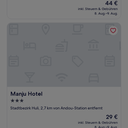
Der
44 €
10,
Preis
Gut,
inkl. Steuern & Gebühren
beträgt
8. Aug.–9. Aug.
(10
44 €
Bewertungen)
Manju Hotel
Manju Hotel
Manju Hotel
3.0-
Sterne-
Stadtbezirk Huli, 2,7 km von Andou-Station entfernt
Unterkunft
Der
29 €
Preis
inkl. Steuern & Gebühren
beträgt
8. Aug.–9. Aug.