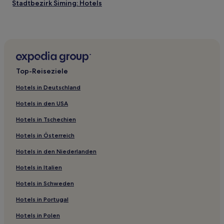
Stadtbezirk Siming: Hotels
Hotels nahe Bahnhof Xiamen Nord
Hotels nahe Xiamen Brücke
Baishacun Hotels
Hotels nahe Hi Heaven
Top-Reiseziele
Hotels nahe Gulangyu Klavierkunstmuseum
Hotels in Deutschland
Hotels nahe Fährkai Wutong
Hotels in den USA
Xiamen Hotels
Hotels in Tschechien
Hotels nahe Nanputuo Temple
Hotels in Österreich
Stadtbezirk Jimei: Hotels
Hotels in den Niederlanden
Hotels nahe Botanischer Garten Xiamen
Stadtbezirk Huli: Hotels
Hotels in Italien
Hotels nahe Xiamen Tianzhu Mountain Tourism Scenic
Hotels in Schweden
Spot
Hotels in Portugal
Hotels nahe Xiamen Lvtang Xiangshan-Berg
Hotels in Polen
Hotels nahe Huandao Straße Muzhan Allee