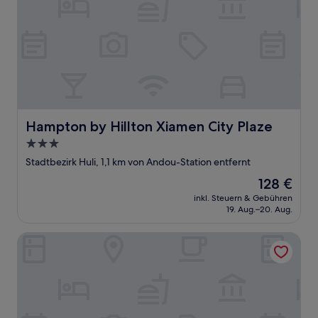
Hampton by Hillton Xiamen City Plaze
Hampton by Hillton Xiamen City Plaze
3.0-
Sterne-
Stadtbezirk Huli, 1,1 km von Andou-Station entfernt
Unterkunft
Der
128 €
Preis
inkl. Steuern & Gebühren
beträgt
19. Aug.–20. Aug.
128 €
Chenggong Hotel (Xiamen Gaoqi Airport SM Plaza)