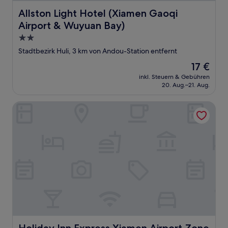
Allston Light Hotel (Xiamen Gaoqi Airport & Wuyuan Bay
Allston Light Hotel (Xiamen Gaoqi
Airport & Wuyuan Bay)
2.0-
Sterne-
Stadtbezirk Huli, 3 km von Andou-Station entfernt
Unterkunft
Der
17 €
Preis
inkl. Steuern & Gebühren
beträgt
20. Aug.–21. Aug.
17 €
Holiday Inn Express Xiamen Airport Zone by IHG
Holiday Inn Express Xiamen Airport Zone by IHG