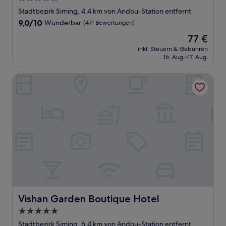
Sterne-
Stadtbezirk Siming, 4,4 km von Andou-Station entfernt
Unterkunft
9.0
9,0/10
Wunderbar
(471 Bewertungen)
von
Der
77 €
10,
Preis
Wunderbar,
inkl. Steuern & Gebühren
beträgt
16. Aug.–17. Aug.
(471
77 €
Bewertungen)
Vishan Garden Boutique Hotel
Vishan Garden Boutique Hotel
Vishan Garden Boutique Hotel
5.0-
Sterne-
Stadtbezirk Siming, 6,4 km von Andou-Station entfernt