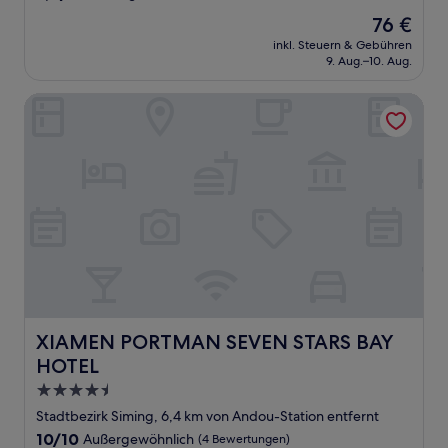
von
Der
76 €
10,
Preis
Außergewöhnlich,
inkl. Steuern & Gebühren
beträgt
9. Aug.–10. Aug.
(53
76 €
Bewertungen)
XIAMEN PORTMAN SEVEN STARS BAY HOTEL
XIAMEN PORTMAN SEVEN STARS BAY HOTEL
XIAMEN PORTMAN SEVEN STARS BAY
HOTEL
4.5-
Sterne-
Stadtbezirk Siming, 6,4 km von Andou-Station entfernt
Unterkunft
10.0
10/10
Außergewöhnlich
(4 Bewertungen)