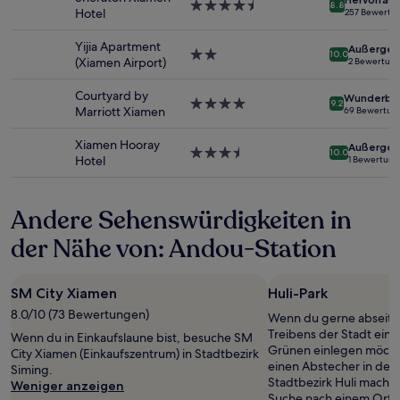
gefunden
4.5-
8.8
Hotel
257 Bewertu
wurde.
Sterne-
Preise
Unterkunft
Yijia Apartment
Außergew
und
2.0-
10.0
(Xiamen Airport)
2 Bewertun
Verfügbarkeiten
Sterne-
können
Unterkunft
Courtyard by
Wunderba
sich
4.0-
9.2
Marriott Xiamen
69 Bewertun
ändern.
Sterne-
Es
Unterkunft
Xiamen Hooray
Außergew
können
3.5-
10.0
Hotel
1 Bewertung
zusätzliche
Sterne-
Bedingungen
Unterkunft
gelten.
Andere Sehenswürdigkeiten in
der Nähe von: Andou-Station
SM City Xiamen
Huli-Park
8.0/10 (73 Bewertungen)
Wenn du gerne abseits
Treibens der Stadt ein
Wenn du in Einkaufslaune bist, besuche SM
Grünen einlegen möchte
City Xiamen (Einkaufszentrum) in Stadtbezirk
einen Abstecher in den 
Siming.
Stadtbezirk Huli machen
Weniger anzeigen
Suche nach einem Ort, u