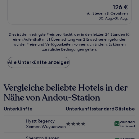
von
Der
126 €
10,
Preis
Außergewöhnlich,
inkl. Steuern & Gebühren
beträgt
30. Aug.–31. Aug.
(4
126 €
Bewertungen)
Dies
Dies ist der niedrigste Preis pro Nacht, der in den letzten 24 Stunden für
einen Aufenthalt mit 1 Übernachtung von 2 Erwachsenen gefunden
ist
wurde. Preise und Verfügbarkeiten können sich ändern. Es können
der
zusätzliche Bedingungen gelten.
niedrigste
Preis
Alle Unterkünfte anzeigen
pro
Nacht,
der
in
Vergleiche beliebte Hotels in der
den
letzten
Nähe von Andou-Station
24 Stunden
für
einen
Unterkünfte
Unterkunftsstandard
Gästebew
Aufenthalt
mit
Hyatt Regency
Wunderba
1 Übernachtung
4.0-
9.2
Xiamen Wuyuanwan
156 Bewertu
von
Sterne-
2 Erwachsenen
Unterkunft
Sheraton Xiamen
Hervorrag