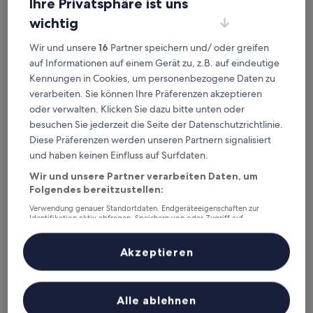
Ihre Privatsphäre ist uns
Sheraton Xiamen Hotel
Sheraton Xiamen Hotel
wichtig
4.5-
Sterne-
Stadtbezirk Huli, 2,8 km von Andou-Station entfernt
Wir und unsere
16
Partner speichern und/ oder greifen
Unterkunft
8.8
8,8/10
Hervorragend
(257 Bewertungen)
auf Informationen auf einem Gerät zu, z.B. auf eindeutige
von
Der
70 €
Kennungen in Cookies, um personenbezogene Daten zu
10,
Preis
verarbeiten. Sie können Ihre Präferenzen akzeptieren
Hervorragend,
inkl. Steuern & Gebühren
beträgt
9. Aug.–10. Aug.
(257
oder verwalten. Klicken Sie dazu bitte unten oder
70 €
Bewertungen)
besuchen Sie jederzeit die Seite der Datenschutzrichtlinie.
Yijia Apartment (Xiamen Airport)
Diese Präferenzen werden unseren Partnern signalisiert
und haben keinen Einfluss auf Surfdaten.
Wir und unsere Partner verarbeiten Daten, um
Folgendes bereitzustellen:
Verwendung genauer Standortdaten. Endgeräteeigenschaften zur
Identifikation aktiv abfragen. Speichern von oder Zugriff auf
Informationen auf einem Endgerät. Personalisierte Werbung und
Inhalte, Messung von Werbeleistung und der Performance von Inhalten,
Zielgruppenforschung sowie Entwicklung und Verbesserung von
Akzeptieren
Angeboten.
Liste der Partner (Lieferanten)
Yijia Apartment (Xiamen Airport)
Alle ablehnen
Yijia Apartment (Xiamen Airport)