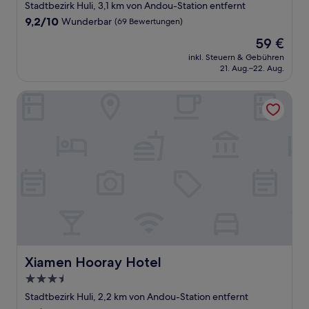
Sterne-
Stadtbezirk Huli, 3,1 km von Andou-Station entfernt
Unterkunft
9.2
9,2/10
Wunderbar
(69 Bewertungen)
von
Der
59 €
10,
Preis
Wunderbar,
inkl. Steuern & Gebühren
beträgt
21. Aug.–22. Aug.
(69
59 €
Bewertungen)
Xiamen Hooray Hotel
Xiamen Hooray Hotel
Xiamen Hooray Hotel
3.5-
Sterne-
Stadtbezirk Huli, 2,2 km von Andou-Station entfernt
Unterkunft