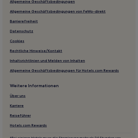
Allgemeine Geschäftsbedingungen
Günstige in Xiamen
Allgemeine Geschäftsbedingungen von FeWo-direkt
Hotels mit Küchenzeile in Xiamen
Barrierefreiheit
Hotels mit inbegriffenem Frühstück in Xiamen
Datenschutz
Hotels mit Pool in Xiamen
Cookies
Luxus in Xiamen
Rechtliche Hinweise/Kontakt
Familien in Xiamen
Inhaltsrichtlinien und Melden von Inhalten
Hotels mit Wellnessbereich in Xiamen
Allgemeine Geschäftsbedingungen für Hotels.com Rewards
Günstige in Dehua
Luxus in Fujian
Weitere Informationen
Hotels mit inbegriffenem Frühstück in Fujian
Über uns
Lgbtqia-Freundliche in Stadtbezirk Huli
Karriere
Luxus in Quanzhou
Reiseführer
Luxus in Jinjiang
Hotels.com Rewards
Günstige in Sha