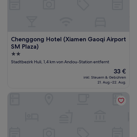
Chenggong Hotel (Xiamen Gaoqi Airport SM Plaza)
Chenggong Hotel (Xiamen Gaoqi Airport
SM Plaza)
2.0-
Sterne-
Stadtbezirk Huli, 1,4 km von Andou-Station entfernt
Unterkunft
Der
33 €
Preis
inkl. Steuern & Gebühren
beträgt
21. Aug.–22. Aug.
33 €
Beiduola Boutique Hotel (Xiamen Airport SM City Plaza)