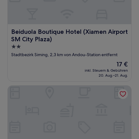
Beiduola Boutique Hotel (Xiamen Airport SM City Plaza)
Beiduola Boutique Hotel (Xiamen Airport
SM City Plaza)
2.0-
Sterne-
Stadtbezirk Siming, 2,3 km von Andou-Station entfernt
Unterkunft
Der
17 €
Preis
inkl. Steuern & Gebühren
beträgt
20. Aug.–21. Aug.
17 €
Allston Hotel