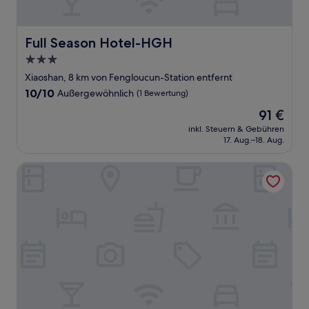
Full Season Hotel-HGH
Full Season Hotel-HGH
3.0-
Sterne-
Xiaoshan, 8 km von Fengloucun-Station entfernt
Unterkunft
10.0
10/10
Außergewöhnlich
(1 Bewertung)
von
Der
91 €
10,
Preis
Außergewöhnlich,
inkl. Steuern & Gebühren
beträgt
17. Aug.–18. Aug.
(1
91 €
Bewertung)
Holiday Inn Hangzhou Airport Zone by IHG