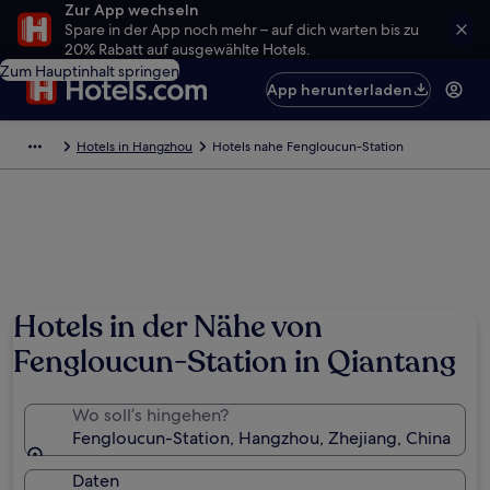
Zur App wechseln
Spare in der App noch mehr – auf dich warten bis zu
20% Rabatt auf ausgewählte Hotels.
Zum Hauptinhalt springen
App herunterladen
Hotels in Hangzhou
Hotels nahe Fengloucun-Station
Hotels in der Nähe von
Fengloucun-Station in Qiantang
Wo soll’s hingehen?
Fengloucun-Station, Hangzhou, Zhejiang, China
Daten