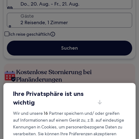
Do., 20. Aug. - Fr., 21. Aug.
Gäste
2 Reisende, 1 Zimmer
Ich reise geschäftlich
Suchen
Kostenlose Stornierung bei
Planänderungen
Ihre Privatsphäre ist uns
Verdiene Prämien für jede
wahrgenommene Übernachtung
wichtig
Wir und unsere
16
Partner speichern und/ oder greifen
Mehr sparen mit Preisen für Mitglieder
auf Informationen auf einem Gerät zu, z.B. auf eindeutige
Kennungen in Cookies, um personenbezogene Daten zu
verarbeiten. Sie können Ihre Präferenzen akzeptieren