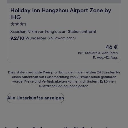
Holiday Inn Hangzhou Airport Zone by IHG
Holiday Inn Hangzhou Airport Zone by
IHG
3.5-
Sterne-
Xiaoshan, 9 km von Fengloucun-Station entfernt
Unterkunft
9.2
9,2/10
Wunderbar
(26 Bewertungen)
von
Der
46 €
10,
Preis
Wunderbar,
inkl. Steuern & Gebühren
beträgt
11. Aug.–12. Aug.
(26
46 €
Bewertungen)
Dies
Dies ist der niedrigste Preis pro Nacht, der in den letzten 24 Stunden für
einen Aufenthalt mit 1 Übernachtung von 2 Erwachsenen gefunden
ist
wurde. Preise und Verfügbarkeiten können sich ändern. Es können
der
zusätzliche Bedingungen gelten.
niedrigste
Preis
Alle Unterkünfte anzeigen
pro
Nacht,
der
in
den
letzten