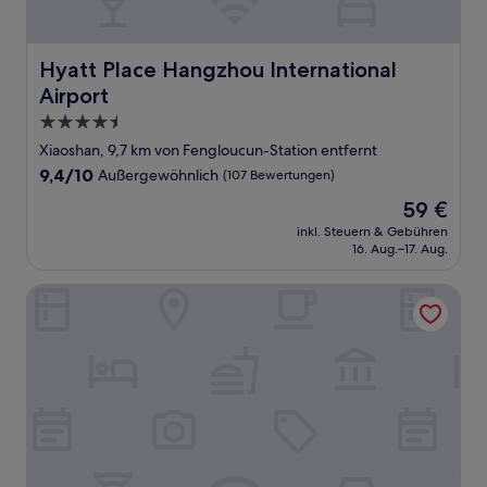
Hyatt Place Hangzhou International Airport
Hyatt Place Hangzhou International
Airport
4.5-
Sterne-
Xiaoshan, 9,7 km von Fengloucun-Station entfernt
Unterkunft
9.4
9,4/10
Außergewöhnlich
(107 Bewertungen)
von
Der
59 €
10,
Preis
Außergewöhnlich,
inkl. Steuern & Gebühren
beträgt
16. Aug.–17. Aug.
(107
59 €
Bewertungen)
Full Season Hotel-HGH