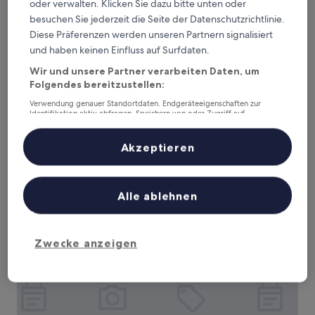
oder verwalten. Klicken Sie dazu bitte unten oder
Überprüfe die Preise für diese Daten
besuchen Sie jederzeit die Seite der Datenschutzrichtlinie.
Diese Präferenzen werden unseren Partnern signalisiert
Heute
Morgen
und haben keinen Einfluss auf Surfdaten.
6. Aug. - 7. Aug.
7. Aug. - 8. Aug.
Wir und unsere Partner verarbeiten Daten, um
Dieses Wochenende
Nächstes Wochenende
Folgendes bereitzustellen:
7. Aug. - 9. Aug.
14. Aug. - 16. Aug.
Verwendung genauer Standortdaten. Endgeräteeigenschaften zur
Identifikation aktiv abfragen. Speichern von oder Zugriff auf
Empfohlene Unterkünfte
Preis (aufsteigend)
Ent
Informationen auf einem Endgerät. Personalisierte Werbung und
Inhalte, Messung von Werbeleistung und der Performance von Inhalten,
Deine Ausgangsbasis nahe
Zielgruppenforschung sowie Entwicklung und Verbesserung von
Akzeptieren
Angeboten.
Fengloucun-Station
Liste der Partner (Lieferanten)
Alle ablehnen
Holiday Inn Hangzhou GCEC by IHG
Zwecke anzeigen