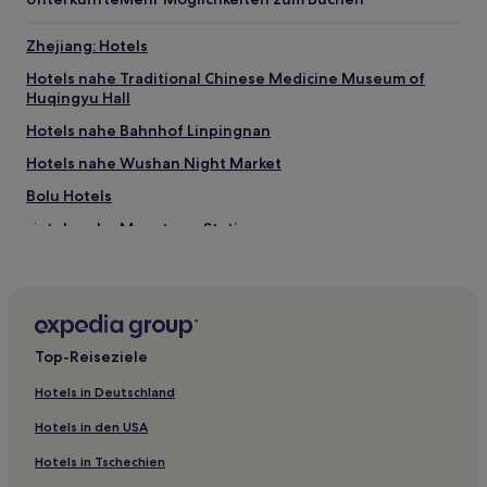
Zhejiang: Hotels
Hotels nahe Traditional Chinese Medicine Museum of
Huqingyu Hall
Hotels nahe Bahnhof Linpingnan
Hotels nahe Wushan Night Market
Bolu Hotels
Hotels nahe Moyetang-Station
Hotels nahe U-Bahn-Station Linping
Hotels nahe Hu Xueyan Former Residence
Hotels nahe Hangzhou Affiliated Hospital of Nanjing
University
Top-Reiseziele
Hotels nahe Hangzhou-Dragon-Stadium
Hotels in Deutschland
Hotels nahe Southern Song Dynasty Guan Kiln Museum
Hotels in den USA
Shangcheng: Hotels
Hotels in Tschechien
Hotels nahe Long'an-Station