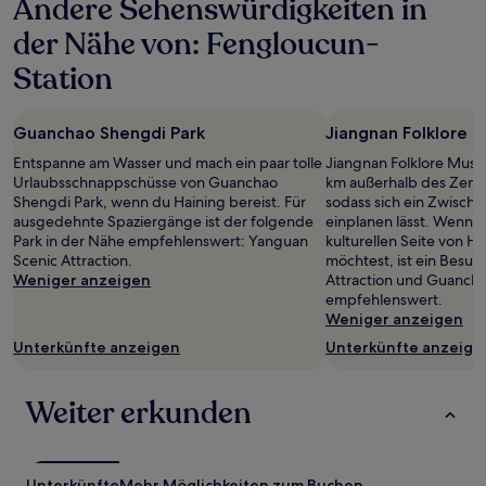
Andere Sehenswürdigkeiten in
24 Stunden
für
der Nähe von: Fengloucun-
einen
Aufenthalt
Station
mit
1 Übernachtung
von
Guanchao Shengdi Park
Jiangnan Folklore
2 Erwachsenen
gefunden
Entspanne am Wasser und mach ein paar tolle
Jiangnan Folklore Muse
wurde.
Urlaubsschnappschüsse von Guanchao
km außerhalb des Zent
Preise
Shengdi Park, wenn du Haining bereist. Für
sodass sich ein Zwisch
und
ausgedehnte Spaziergänge ist der folgende
einplanen lässt. Wenn 
Verfügbarkeiten
Park in der Nähe empfehlenswert: Yanguan
kulturellen Seite von H
können
Scenic Attraction.
möchtest, ist ein Besu
sich
Weniger anzeigen
Attraction und Guanch
ändern.
empfehlenswert.
Es
Weniger anzeigen
können
Unterkünfte anzeigen
Unterkünfte anzeige
zusätzliche
Bedingungen
gelten.
Weiter erkunden
Unterkünfte
Mehr Möglichkeiten zum Buchen