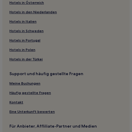
Hotels in Österreich
Hotels nahe Xihu Tiandi
Hotels in den Niederlanden
Hotels nahe U-Bahn-Station Linping
Hotels in Italien
Hotels nahe Xingmin-Station
Hotels in Schweden
Jiaxing Hotels
Hotels in Portugal
Hotels nahe Alte Stadt Anchang
Hangzhou Hotels
Hotels in Polen
Hotels nahe Archäologische Ruinen der Stadt Liangzhu
Hotels in der Türkei
Hotels nahe Hangzhou Opera
Support und häufig gestellte Fragen
Hotels nahe People's Square-Station
Meine Buchungen
Hotels nahe U-Bahn-Station West Lake Cultural Square
Häufig gestellte Fragen
Hotels nahe Platz des Volkes-Station
Kontakt
Hotels nahe Baopu Taoist Temple
Hotels nahe Qingchun-Platz-Station
Eine Unterkunft bewerten
Hotels nahe Phönix-Moschee
Für Anbieter, Affliliate-Partner und Medien
Hotels nahe U-Bahn-Station Hangfachang