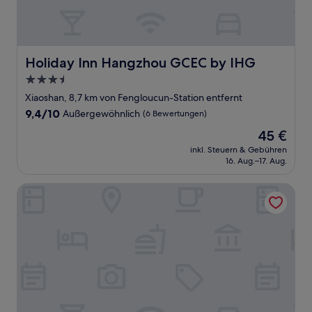
Holiday Inn Hangzhou GCEC by IHG
Holiday Inn Hangzhou GCEC by IHG
3.5-
Sterne-
Xiaoshan, 8,7 km von Fengloucun-Station entfernt
Unterkunft
9.4
9,4/10
Außergewöhnlich
(6 Bewertungen)
von
Der
45 €
10,
Preis
Außergewöhnlich,
inkl. Steuern & Gebühren
beträgt
16. Aug.–17. Aug.
(6
45 €
Bewertungen)
Hyatt Place Hangzhou International Airport