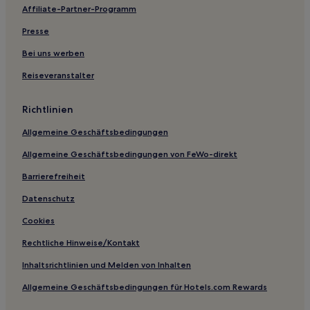
Affiliate-Partner-Programm
Hotels nahe U-Bahn-Station Xingqiao
Presse
Hotels nahe Hangzhou Convention and Exhibition Center
Station
Bei uns werben
Günstige in Tonglu
Reiseveranstalter
Hotels mit Parkplatz in Tonglu
Richtlinien
Hotels mit Wellnessbereich nahe Tausend-Schritte-
Strand
Allgemeine Geschäftsbedingungen
Haustierfreundliche in Jiaxing
Allgemeine Geschäftsbedingungen von FeWo-direkt
Günstige in Kreis Yunhe
Barrierefreiheit
Günstige in Xinchang
Datenschutz
Hotels mit Fitnessbereich in Xinchang
Cookies
Luxus in Anji
Rechtliche Hinweise/Kontakt
Günstige in Anji
Inhaltsrichtlinien und Melden von Inhalten
Günstige in Cixi
Allgemeine Geschäftsbedingungen für Hotels.com Rewards
Luxus in Zhoushan