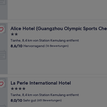
Hervorragend,
(1.001
Bewertungen)
Subway Station Branch)
Alice Hotel (Guangzhou Olympic Sports Chebei Subway
Alice Hotel (Guangzhou Olympic Sports Che
2.0-
Sterne-
Tianhe, 8,4 km von Station Kemulang entfernt
Unterkunft
8.6
8,6/10
Hervorragend
(16 Bewertungen)
von
10,
Hervorragend,
(16
Bewertungen)
La Perle International Hotel
La Perle International Hotel
4.0-
Sterne-
Tianhe, 8,4 km von Station Kemulang entfernt
Unterkunft
8.0
8,0/10
Sehr gut
(651 Bewertungen)
von