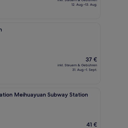
inkl. Steuern & Gebühren
beträgt
12. Aug.–13. Aug.
65 €
n
Der
37 €
Preis
inkl. Steuern & Gebühren
beträgt
31. Aug.–1. Sept.
37 €
uayuan Subway Station
tation Meihuayuan Subway Station
Der
41 €