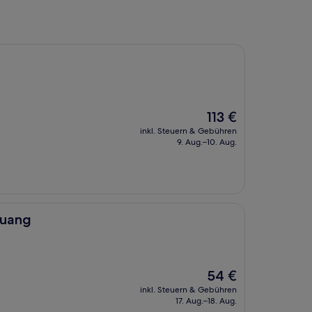
Der
113 €
Preis
inkl. Steuern & Gebühren
beträgt
9. Aug.–10. Aug.
113 €
huang
Der
54 €
Preis
inkl. Steuern & Gebühren
beträgt
17. Aug.–18. Aug.
54 €