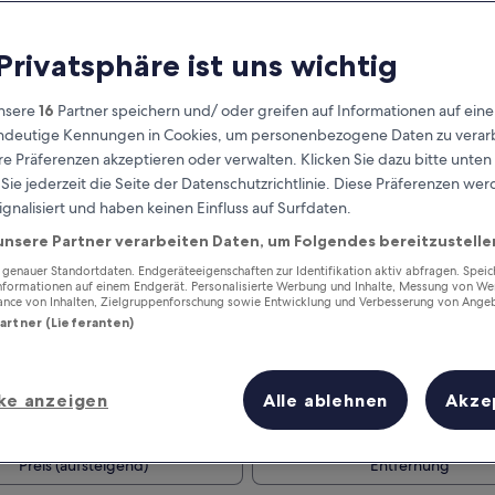
 Privatsphäre ist uns wichtig
nsere
16
Partner speichern und/ oder greifen auf Informationen auf ein
eindeutige Kennungen in Cookies, um personenbezogene Daten zu verarb
e Präferenzen akzeptieren oder verwalten. Klicken Sie dazu bitte unten
ie jederzeit die Seite der Datenschutzrichtlinie. Diese Präferenzen we
ignalisiert und haben keinen Einfluss auf Surfdaten.
unsere Partner verarbeiten Daten, um Folgendes bereitzustelle
Verdiene Prämien für jede
wahrgenommene Übernachtung
enauer Standortdaten. Endgeräteeigenschaften zur Identifikation aktiv abfragen. Spei
Informationen auf einem Endgerät. Personalisierte Werbung und Inhalte, Messung von We
ance von Inhalten, Zielgruppenforschung sowie Entwicklung und Verbesserung von Ange
Partner (Lieferanten)
ke anzeigen
Alle ablehnen
Akze
Morgen
Nächstes Wochenend
9. Aug. - 10. Aug.
14. Aug. - 16. Aug.
Preis (aufsteigend)
Entfernung