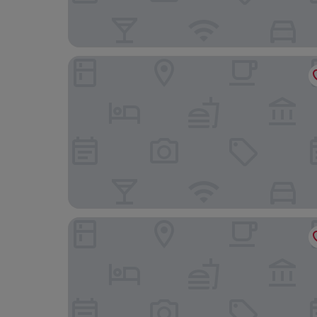
Winsome Hotel-GZ Tangdong Metro Station
Borrman Hotel - Guangzhou East Railway Statio