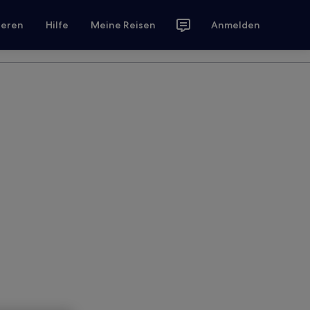
ieren
Hilfe
Meine Reisen
Anmelden