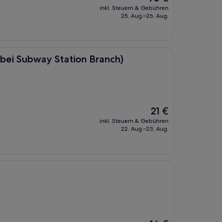
Preis
inkl. Steuern & Gebühren
beträgt
25. Aug.–26. Aug.
96 €
 Station Branch)
bei Subway Station Branch)
Der
21 €
Preis
inkl. Steuern & Gebühren
beträgt
22. Aug.–23. Aug.
21 €