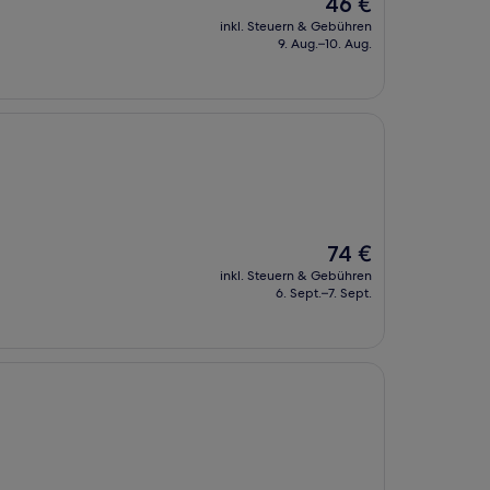
Der
46 €
Preis
inkl. Steuern & Gebühren
beträgt
9. Aug.–10. Aug.
46 €
Der
74 €
Preis
inkl. Steuern & Gebühren
beträgt
6. Sept.–7. Sept.
74 €