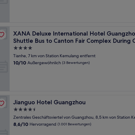
Sehr
gut,
(5
Bewertungen)
 Railway Station Branch - Free Shuttle Bus to Canton Fair Co
XANA Deluxe International Hotel Guangzhou East Railwa
XANA Deluxe International Hotel Guangzhou
Shuttle Bus to Canton Fair Complex During 
4.0-
Sterne-
Tianhe, 7 km von Station Kemulang entfernt
Unterkunft
10.0
10/10
Außergewöhnlich
(3 Bewertungen)
von
10,
Außergewöhnlich,
(3
Bewertungen)
Jianguo Hotel Guangzhou
Jianguo Hotel Guangzhou
4.5-
Sterne-
Zentrales Geschäftsviertel von Guangzhou, 8,5 km von Station 
Unterkunft
8.6
8,6/10
Hervorragend
(1.001 Bewertungen)
von
10,