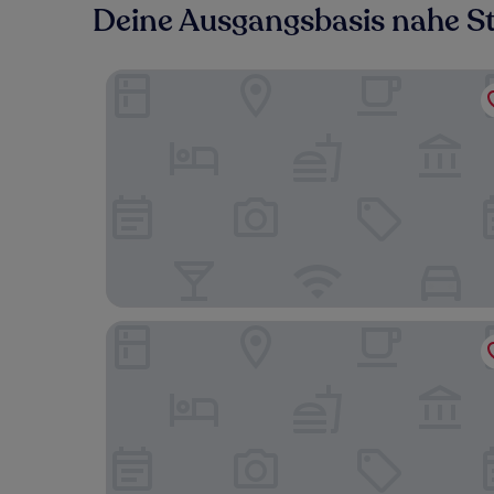
Deine Ausgangsbasis nahe S
Paco Hotel Botanical Garden Metro
Hilton Garden Inn Guangzhou Tianhe Fenghuan