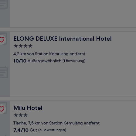
10,
Sehr
gut,
(651
Bewertungen)
ELONG DELUXE International Hotel
ELONG DELUXE International Hotel
4.0-
Sterne-
4,2 km von Station Kemulang entfernt
Unterkunft
10.0
10/10
Außergewöhnlich
(1 Bewertung)
von
10,
Außergewöhnlich,
(1
Bewertung)
Milu Hotel
Milu Hotel
3.0-
Sterne-
Tianhe, 7,5 km von Station Kemulang entfernt
Unterkunft
7.4
7,4/10
Gut
(6 Bewertungen)
von