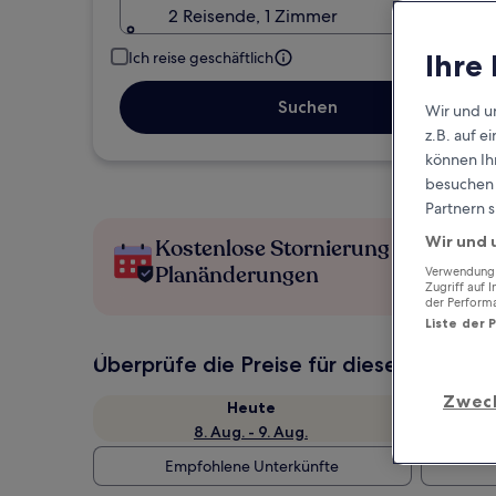
2 Reisende, 1 Zimmer
Ihre
Ich reise geschäftlich
Suchen
Wir und u
z.B. auf 
können Ihr
besuchen S
Partnern s
Wir und 
Kostenlose Stornierung bei
Planänderungen
Verwendung g
Zugriff auf 
der Perform
Liste der 
Überprüfe die Preise für diese Daten
Zwec
Heute
8. Aug. - 9. Aug.
Empfohlene Unterkünfte