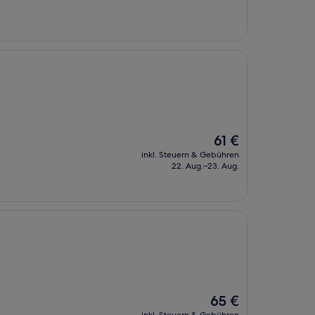
Der
61 €
Preis
inkl. Steuern & Gebühren
beträgt
22. Aug.–23. Aug.
61 €
Der
65 €
Preis