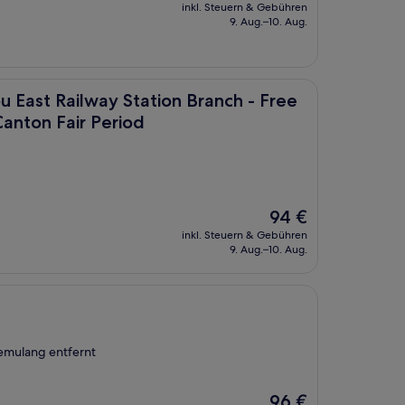
Preis
inkl. Steuern & Gebühren
beträgt
9. Aug.–10. Aug.
41 €
mplex During Canton Fair Period
y Station Branch - Free Shuttle Bus to Canton Fair Complex D
 East Railway Station Branch - Free
Canton Fair Period
Der
94 €
Preis
inkl. Steuern & Gebühren
beträgt
9. Aug.–10. Aug.
94 €
Kemulang entfernt
Der
96 €