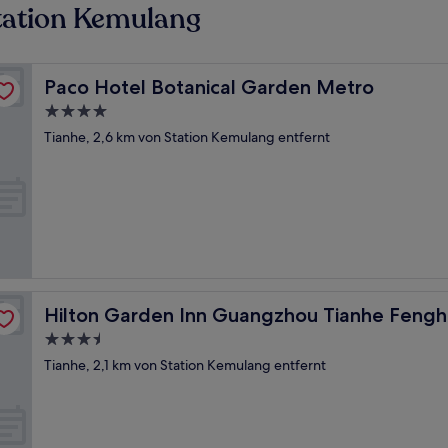
tation Kemulang
Paco Hotel Botanical Garden Metro
Paco Hotel Botanical Garden Metro
4.0-
Sterne-
Tianhe, 2,6 km von Station Kemulang entfernt
Unterkunft
g
Hilton Garden Inn Guangzhou Tianhe Fenghuang
Hilton Garden Inn Guangzhou Tianhe Feng
3.5-
Sterne-
Tianhe, 2,1 km von Station Kemulang entfernt
Unterkunft