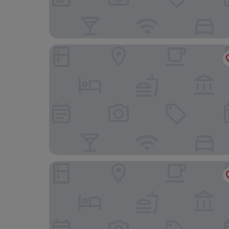
XANA Deluxe International Hotel Guangzhou East
Jianguo Hotel Guangzhou