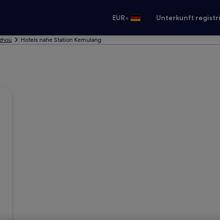
•
EUR
Unterkunft registr
gzhou
Hotels nahe Station Kemulang