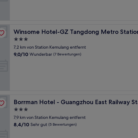
Sehr
gut,
(36
Bewertungen)
Winsome Hotel-GZ Tangdong Metro Station
Winsome Hotel-GZ Tangdong Metro Statio
3.0-
Sterne-
7,2 km von Station Kemulang entfernt
Unterkunft
9.0
9,0/10
Wunderbar
(7 Bewertungen)
von
10,
Wunderbar,
(7
Bewertungen)
n Meihuayuan Subway Station
Borrman Hotel - Guangzhou East Railway Station Meih
Borrman Hotel - Guangzhou East Railway S
3.0-
Sterne-
7,9 km von Station Kemulang entfernt
Unterkunft
8.4
8,4/10
Sehr gut
(5 Bewertungen)
von
10,