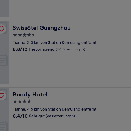
Swissôtel Guangzhou
Swissôtel Guangzhou
4.5-
Sterne-
Tianhe, 3,3 km von Station Kemulang entfernt
Unterkunft
8.8
8,8/10
Hervorragend
(116 Bewertungen)
von
10,
Hervorragend,
(116
Bewertungen)
Buddy Hotel
Buddy Hotel
4.0-
Sterne-
Tianhe, 4,6 km von Station Kemulang entfernt
Unterkunft
8.4
8,4/10
Sehr gut
(36 Bewertungen)
von
10,