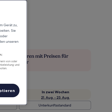
em Gerät zu,
eiten. Sie
 oder
rden unseren
n:
Mehr sparen mit Preisen für
Mitglieder
chern von oder
rbeleistung und
boten.
ptieren
e
In zwei Wochen
21. Aug. - 23. Aug.
Unterkunftsstandard