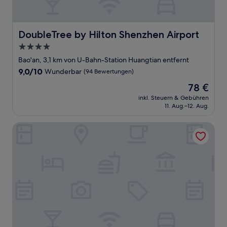
DoubleTree by Hilton Shenzhen Airport
DoubleTree by Hilton Shenzhen Airport
4.0-
Sterne-
Bao'an, 3,1 km von U-Bahn-Station Huangtian entfernt
Unterkunft
9.0
9,0/10
Wunderbar
(94 Bewertungen)
von
Der
78 €
10,
Preis
Wunderbar,
inkl. Steuern & Gebühren
beträgt
11. Aug.–12. Aug.
(94
78 €
Bewertungen)
Hampton by Hilton Shenzhen Bao‘an Stadium