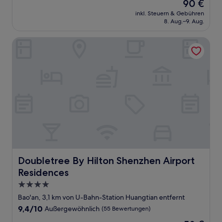
Der
90 €
10,
Preis
Außergewöhnlich,
inkl. Steuern & Gebühren
beträgt
8. Aug.–9. Aug.
(330
90 €
Bewertungen)
Doubletree By Hilton Shenzhen Airport Residences
Doubletree By Hilton Shenzhen Airport Residences
Doubletree By Hilton Shenzhen Airport
Residences
4.0-
Sterne-
Bao'an, 3,1 km von U-Bahn-Station Huangtian entfernt
Unterkunft
9.4
9,4/10
Außergewöhnlich
(55 Bewertungen)
von