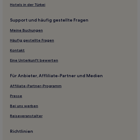
Hotels in der Türkei
Hotels nahe Fuyong Fährhafen
Changhutou: Hotels
Support und häufig gestellte Fragen
Hotels nahe Shenzhen Bay Park
Meine Buchungen
Hotels nahe Küstenstadt
Häufig gestellte Fragen
Hotels nahe Xin'an Park Station
Kontakt
Hotels nahe Station Bao'an Center
Eine Unterkunft bewerten
Hotels nahe Yijia Shopping Mall
Hotels nahe Fenghuang-Berg
Für Anbieter, Affliliate-Partner und Medien
Fuyong: Hotels
Affiliate-Partner-Programm
Chang'an: Hotels
Presse
Hotels nahe Shenzhen Airport Golf Course
Bei uns werben
Hotels nahe Lixinhu Garden
Reiseveranstalter
Shajing: Hotels
Hotels nahe Station Shenzhen University
Richtlinien
Guangming Bezirk: Hotels