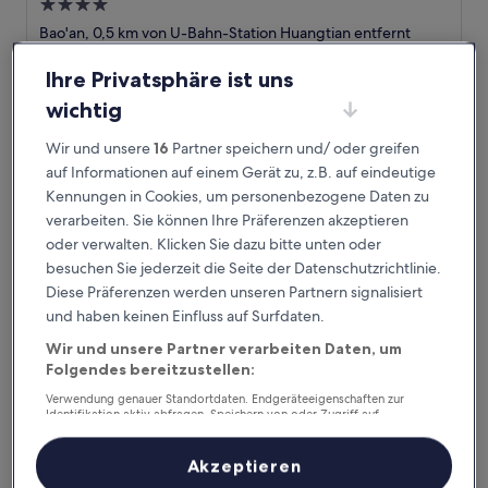
4.0-
Sterne-
Bao'an, 0,5 km von U-Bahn-Station Huangtian entfernt
Unterkunft
9.0
9,0/10
Wunderbar
(207 Bewertungen)
von
Ihre Privatsphäre ist uns
Der
63 €
10,
wichtig
Preis
Wunderbar,
inkl. Steuern & Gebühren
beträgt
16. Aug.–17. Aug.
(207
63 €
Wir und unsere
16
Partner speichern und/ oder greifen
Bewertungen)
auf Informationen auf einem Gerät zu, z.B. auf eindeutige
AeroLink Hotel Shenzhen Bao'an Airport
Kennungen in Cookies, um personenbezogene Daten zu
verarbeiten. Sie können Ihre Präferenzen akzeptieren
oder verwalten. Klicken Sie dazu bitte unten oder
besuchen Sie jederzeit die Seite der Datenschutzrichtlinie.
Diese Präferenzen werden unseren Partnern signalisiert
und haben keinen Einfluss auf Surfdaten.
Wir und unsere Partner verarbeiten Daten, um
Folgendes bereitzustellen:
Verwendung genauer Standortdaten. Endgeräteeigenschaften zur
Identifikation aktiv abfragen. Speichern von oder Zugriff auf
Informationen auf einem Endgerät. Personalisierte Werbung und
AeroLink Hotel Shenzhen Bao'an Airport
AeroLink Hotel Shenzhen Bao'an Airport
Inhalte, Messung von Werbeleistung und der Performance von Inhalten,
Zielgruppenforschung sowie Entwicklung und Verbesserung von
4.0-
Akzeptieren
Angeboten.