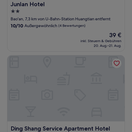
Junlan Hotel
Junlan Hotel
2.0-
Sterne-
Bao'an, 7,3 km von U-Bahn-Station Huangtian entfernt
Unterkunft
10.0
10/10
Außergewöhnlich
(4 Bewertungen)
von
Der
39 €
10,
Preis
Außergewöhnlich,
inkl. Steuern & Gebühren
beträgt
20. Aug.–21. Aug.
(4
39 €
Bewertungen)
Ding Shang Service Apartment Hotel
Ding Shang Service Apartment Hotel
Ding Shang Service Apartment Hotel