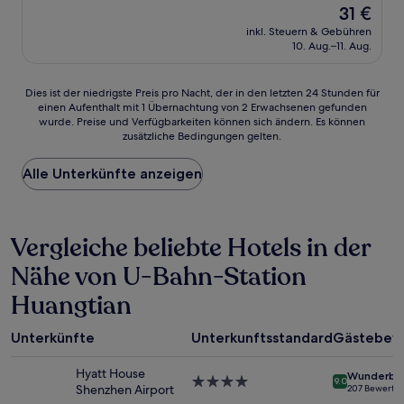
Der
31 €
10,
Preis
Gut,
inkl. Steuern & Gebühren
beträgt
10. Aug.–11. Aug.
(41
31 €
Bewertungen)
Dies
Dies ist der niedrigste Preis pro Nacht, der in den letzten 24 Stunden für
einen Aufenthalt mit 1 Übernachtung von 2 Erwachsenen gefunden
ist
wurde. Preise und Verfügbarkeiten können sich ändern. Es können
der
zusätzliche Bedingungen gelten.
niedrigste
Preis
Alle Unterkünfte anzeigen
pro
Nacht,
der
in
Vergleiche beliebte Hotels in der
den
letzten
Nähe von U-Bahn-Station
24 Stunden
für
Huangtian
einen
Aufenthalt
mit
Unterkünfte
Unterkunftsstandard
Gästebew
1 Übernachtung
von
Hyatt House
Wunderba
4.0-
9.0
2 Erwachsenen
Shenzhen Airport
207 Bewertu
Sterne-
gefunden