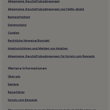
Allgemeine Geschäftsbedingungen
Shenzhen Hotels
Allgemeine Geschäftsbedingungen von FeWo-direkt
Songgang: Hotels
Barrierefreiheit
Hotels nahe Yifang Zentrum
Datenschutz
Hotels nahe U-Bahn-Station Shenzhen Airport North
Cookies
Shuiwei: Hotels
Rechtliche Hinweise/Kontakt
Hotels nahe Station Honglang North
Inhaltsrichtlinien und Melden von Inhalten
Hotels nahe Sanpin Kulturplatz
Allgemeine Geschäftsbedingungen für Hotels.com Rewards
Shiyan: Hotels
Hotels nahe Shenzhen World Exhibition & Convention
Weitere Informationen
Center
Über uns
Dadunwei: Hotels
Karriere
Bao'an: Hotels
Hotels nahe Bahnhof Bao'an Passenger Transport
Reiseführer
Terminal
Hotels.com Rewards
Hotels nahe Station Shenzhen Convention and Exhibition
Center