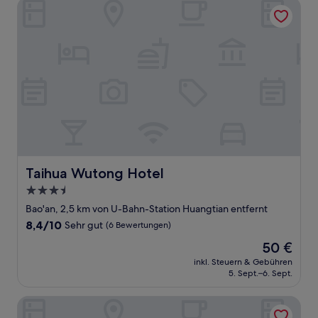
Taihua Wutong Hotel
Taihua Wutong Hotel
Taihua Wutong Hotel
3.5-
Sterne-
Bao'an, 2,5 km von U-Bahn-Station Huangtian entfernt
Unterkunft
8.4
8,4/10
Sehr gut
(6 Bewertungen)
von
Der
50 €
10,
Preis
Sehr
inkl. Steuern & Gebühren
beträgt
5. Sept.–6. Sept.
gut,
50 €
(6
Bewertungen)
Shenzhen Xing Wei Yifeng Hotel