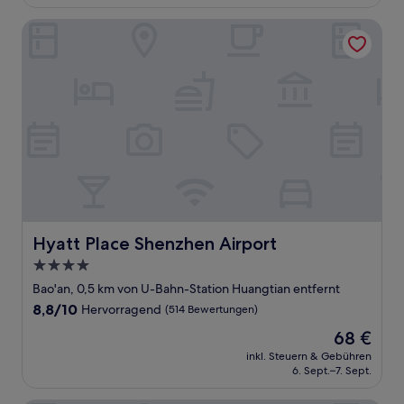
45 €
Bewertungen)
Hyatt Place Shenzhen Airport
Hyatt Place Shenzhen Airport
Hyatt Place Shenzhen Airport
4.0-
Sterne-
Bao'an, 0,5 km von U-Bahn-Station Huangtian entfernt
Unterkunft
8.8
8,8/10
Hervorragend
(514 Bewertungen)
von
Der
68 €
10,
Preis
Hervorragend,
inkl. Steuern & Gebühren
beträgt
6. Sept.–7. Sept.
(514
68 €
Bewertungen)