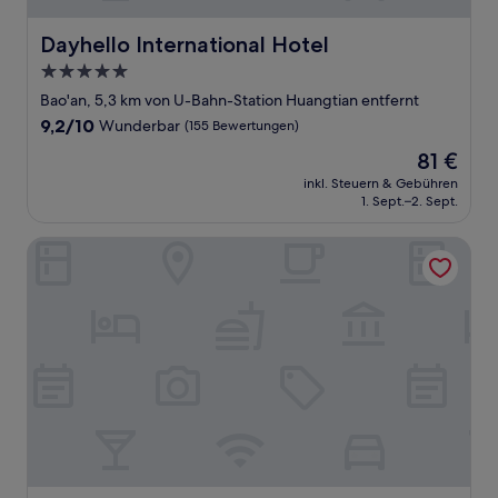
Dayhello International Hotel
Dayhello International Hotel
5.0-
Sterne-
Bao'an, 5,3 km von U-Bahn-Station Huangtian entfernt
Unterkunft
9.2
9,2/10
Wunderbar
(155 Bewertungen)
von
Der
81 €
10,
Preis
Wunderbar,
inkl. Steuern & Gebühren
beträgt
1. Sept.–2. Sept.
(155
81 €
Bewertungen)
Junlan Hotel