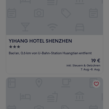
YIHANG HOTEL SHENZHEN
YIHANG HOTEL SHENZHEN
3.0-
Sterne-
Bao'an, 0,6 km von U-Bahn-Station Huangtian entfernt
Unterkunft
Der
19 €
Preis
inkl. Steuern & Gebühren
beträgt
7. Aug.–8. Aug.
19 €
Star Voyage Hotel Shenzhen Airport T3