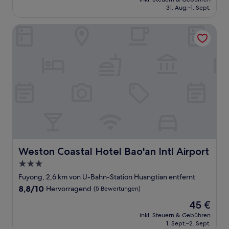
beträgt
31. Aug.–1. Sept.
(7
63 €
Bewertungen)
Weston Coastal Hotel Bao'an Intl Airport
Weston Coastal Hotel Bao'an Intl Airport
Weston Coastal Hotel Bao'an Intl Airport
3.0-
Sterne-
Fuyong, 2,6 km von U-Bahn-Station Huangtian entfernt
Unterkunft
8.8
8,8/10
Hervorragend
(5 Bewertungen)
von
Der
45 €
10,
Preis
Hervorragend,
inkl. Steuern & Gebühren
beträgt
1. Sept.–2. Sept.
(5