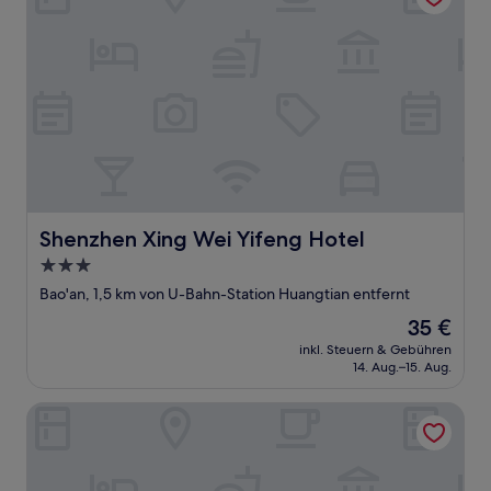
Shenzhen Xing Wei Yifeng Hotel
Shenzhen Xing Wei Yifeng Hotel
3.0-
Sterne-
Bao'an, 1,5 km von U-Bahn-Station Huangtian entfernt
Unterkunft
Der
35 €
Preis
inkl. Steuern & Gebühren
beträgt
14. Aug.–15. Aug.
35 €
YIHANG HOTEL SHENZHEN