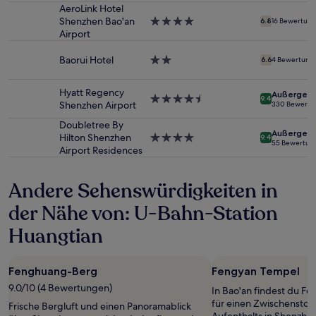
Unterkunft
AeroLink Hotel
wurde.
Shenzhen Bao'an
4.0-
6.8
16 Bewertun
Preise
Airport
Sterne-
und
Unterkunft
Verfügbarkeiten
Baorui Hotel
2.0-
können
6.6
4 Bewertung
Sterne-
sich
Unterkunft
ändern.
Hyatt Regency
Außergewö
4.5-
Es
9.4
Shenzhen Airport
330 Bewertu
Sterne-
können
Unterkunft
zusätzliche
Doubletree By
Außergewö
Bedingungen
Hilton Shenzhen
4.0-
9.4
55 Bewertun
gelten.
Airport Residences
Sterne-
Unterkunft
Andere Sehenswürdigkeiten in
der Nähe von: U-Bahn-Station
Huangtian
Fenghuang-Berg
Fengyan Tempel
9.0/10 (4 Bewertungen)
In Bao'an findest du Fe
für einen Zwischensto
Frische Bergluft und einen Panoramablick