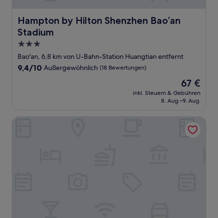
Hampton by Hilton Shenzhen Bao‘an Stadium
Hampton by Hilton Shenzhen Bao‘an
Stadium
3.0-
Sterne-
Bao'an, 6,8 km von U-Bahn-Station Huangtian entfernt
Unterkunft
9.4
9,4/10
Außergewöhnlich
(18 Bewertungen)
von
Der
67 €
10,
Preis
Außergewöhnlich,
inkl. Steuern & Gebühren
beträgt
8. Aug.–9. Aug.
(18
67 €
Bewertungen)
Dayhello International Hotel