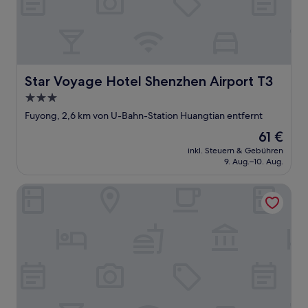
Star Voyage Hotel Shenzhen Airport T3
Star Voyage Hotel Shenzhen Airport T3
3.0-
Sterne-
Fuyong, 2,6 km von U-Bahn-Station Huangtian entfernt
Unterkunft
Der
61 €
Preis
inkl. Steuern & Gebühren
beträgt
9. Aug.–10. Aug.
61 €
DoubleTree by Hilton Shenzhen Airport