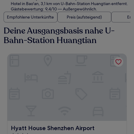
Hotel in Bao'an, 3,1 km von U-Bahn-Station Huangtian entfernt.
Gästebewertung: 9,4/10 — Außergewöhnlich.
Empfohlene Unterkünfte
Preis (aufsteigend)
Ent
Deine Ausgangsbasis nahe U-
Bahn-Station Huangtian
Hyatt House Shenzhen Airport
Hyatt House Shenzhen Airport
Hyatt House Shenzhen Airport