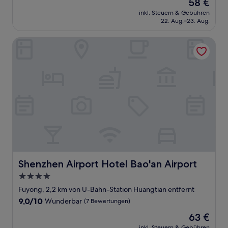
Der
58 €
10,
Preis
Außergewöhnlich,
inkl. Steuern & Gebühren
beträgt
22. Aug.–23. Aug.
(55
58 €
Bewertungen)
Shenzhen Airport Hotel Bao'an Airport
Shenzhen Airport Hotel Bao'an Airport
Shenzhen Airport Hotel Bao'an Airport
4.0-
Sterne-
Fuyong, 2,2 km von U-Bahn-Station Huangtian entfernt
Unterkunft
9.0
9,0/10
Wunderbar
(7 Bewertungen)
von
Der
63 €
10,
Preis
Wunderbar,
inkl. Steuern & Gebühren