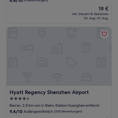
6,6/10
(4 Bewertungen)
von
Der
19 €
10,
Preis
(4
inkl. Steuern & Gebühren
beträgt
20. Aug.–21. Aug.
Bewertungen)
19 €
Hyatt Regency Shenzhen Airport
Hyatt Regency Shenzhen Airport
Hyatt Regency Shenzhen Airport
4.5-
Sterne-
Bao'an, 2,5 km von U-Bahn-Station Huangtian entfernt
Unterkunft
9.4
9,4/10
Außergewöhnlich
(330 Bewertungen)
von