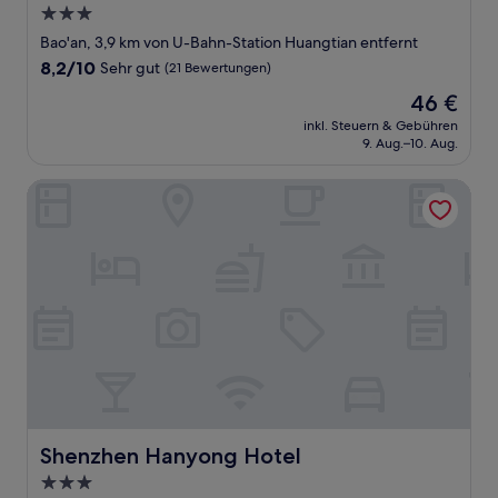
3.0-
Sterne-
Bao'an, 3,9 km von U-Bahn-Station Huangtian entfernt
Unterkunft
8.2
8,2/10
Sehr gut
(21 Bewertungen)
von
Der
46 €
10,
Preis
Sehr
inkl. Steuern & Gebühren
beträgt
9. Aug.–10. Aug.
gut,
46 €
(21
Bewertungen)
Shenzhen Hanyong Hotel
Shenzhen Hanyong Hotel
Shenzhen Hanyong Hotel
3.0-