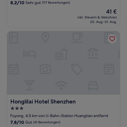
Unterkunft
8.2
8,2/10
Sehr gut
(117 Bewertungen)
von
Der
41 €
10,
Preis
Sehr
inkl. Steuern & Gebühren
beträgt
20. Aug.–21. Aug.
gut,
41 €
(117
Bewertungen)
Honglilai Hotel Shenzhen
Honglilai Hotel Shenzhen
Honglilai Hotel Shenzhen
3.0-
Sterne-
Fuyong, 4,5 km von U-Bahn-Station Huangtian entfernt
Unterkunft
7.8
7,8/10
Gut
(41 Bewertungen)
von