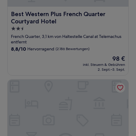
Best Western Plus French Quarter Courtyard Hotel
Best Western Plus French Quarter
Courtyard Hotel
2.5-
Sterne-
French Quarter, 3,1 km von Haltestelle Canal at Telemachus
Unterkunft
entfernt
8.8
8,8/10
Hervorragend
(2.186 Bewertungen)
von
Der
98 €
10,
Preis
Hervorragend,
inkl. Steuern & Gebühren
beträgt
2. Sept.–3. Sept.
(2.186
98 €
Bewertungen)
The Iris Motel