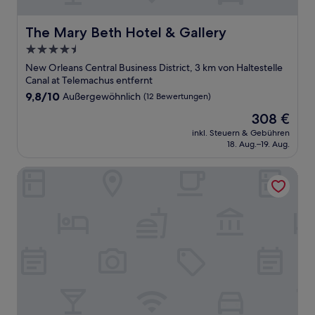
The Mary Beth Hotel & Gallery
The Mary Beth Hotel & Gallery
4.5-
Sterne-
New Orleans Central Business District, 3 km von Haltestelle
Unterkunft
Canal at Telemachus entfernt
9.8
9,8/10
Außergewöhnlich
(12 Bewertungen)
von
Der
308 €
10,
Preis
Außergewöhnlich,
inkl. Steuern & Gebühren
beträgt
18. Aug.–19. Aug.
(12
308 €
Bewertungen)
Hyatt House New Orleans/Downtown