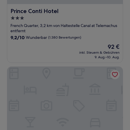
Prince Conti Hotel
Prince Conti Hotel
3.0-
Sterne-
French Quarter, 3,2 km von Haltestelle Canal at Telemachus
Unterkunft
entfernt
9.2
9,2/10
Wunderbar
(1.380 Bewertungen)
von
Der
92 €
10,
Preis
Wunderbar,
inkl. Steuern & Gebühren
beträgt
9. Aug.–10. Aug.
(1.380
92 €
Bewertungen)
Holiday Inn New Orleans - Downtown Superdome by IHG