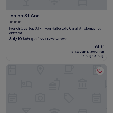
Inn on St Ann
Inn on St Ann
3.0-
Sterne-
French Quarter, 3,1 km von Haltestelle Canal at Telemachus
Unterkunft
entfernt
8.4
8,4/10
Sehr gut
(1.004 Bewertungen)
von
Der
61 €
10,
Preis
Sehr
inkl. Steuern & Gebühren
beträgt
17. Aug.–18. Aug.
gut,
61 €
(1.004
Bewertungen)
Grenoble House