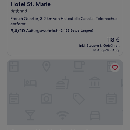
Hotel St. Marie
Hotel St. Marie
3.5-
Sterne-
French Quarter, 3,2 km von Haltestelle Canal at Telemachus
Unterkunft
entfernt
9.4
9,4/10
Außergewöhnlich
(2.438 Bewertungen)
von
Der
118 €
10,
Preis
Außergewöhnlich,
inkl. Steuern & Gebühren
beträgt
19. Aug.–20. Aug.
(2.438
118 €
Bewertungen)
Courtyard by Marriott New Orleans French Quarter/Ibervil