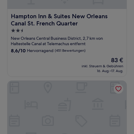
Hampton Inn & Suites New Orleans Canal St. French Qua
Hampton Inn & Suites New Orleans
Canal St. French Quarter
2.5-
Sterne-
New Orleans Central Business District, 2,7 km von
Unterkunft
Haltestelle Canal at Telemachus entfernt
8.6
8,6/10
Hervorragend
(451 Bewertungen)
von
Der
83 €
10,
Preis
Hervorragend,
inkl. Steuern & Gebühren
beträgt
16. Aug.–17. Aug.
(451
83 €
Bewertungen)
Dauphine Orleans Hotel