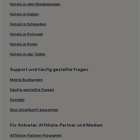
Hotels nahe Colonial Shopping Center
Hotels in den Niederlanden
Hotels nahe Ochsner Medical Center
Hotels in Italien
Metairie Hotels
Hotels in Schweden
Florida Area: Hotels
Hotels in Portugal
Hotels nahe Haltestelle Canal at South Rampart
Hotels in Polen
Hotels nahe New Orleans Municipal Auditorium
Hotels in der Türkei
New Orleans Hotels
Hotels nahe Haltestelle Saint Charles at Saint Joseph
Support und häufig gestellte Fragen
Hotels nahe Tulane University
Meine Buchungen
Tulane – Gravier: Hotels
Häufig gestellte Fragen
Uptown Historic District: Hotels
Kontakt
Hotels nahe Café du Monde
Eine Unterkunft bewerten
Hotels nahe Lakefront
Mid-City: Hotels
Für Anbieter, Affliliate-Partner und Medien
Hotels nahe Haltestelle Canal an der Decatur
Affiliate-Partner-Programm