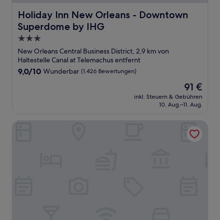
Holiday Inn New Orleans - Downtown Superdome by IH
Holiday Inn New Orleans - Downtown
Superdome by IHG
3.0-
Sterne-
New Orleans Central Business District, 2,9 km von
Unterkunft
Haltestelle Canal at Telemachus entfernt
9.0
9,0/10
Wunderbar
(1.426 Bewertungen)
von
Der
91 €
10,
Preis
Wunderbar,
inkl. Steuern & Gebühren
beträgt
10. Aug.–11. Aug.
(1.426
91 €
Bewertungen)
Best Western Plus French Quarter Courtyard Hotel