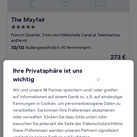
The Mayfair
The Mayfair
5.0-
Sterne-
French Quarter, 3 km von Haltestelle Canal at Telemachus
Unterkunft
entfernt
10.0
10/10
Außergewöhnlich
(42 Bewertungen)
von
Der
273 €
10,
Preis
Außergewöhnlich,
inkl. Steuern & Gebühren
beträgt
9. Aug.–10. Aug.
(42
Ihre Privatsphäre ist uns
273 €
Bewertungen)
wichtig
Audubon Cottages
Wir und unsere
16
Partner speichern und/ oder greifen
auf Informationen auf einem Gerät zu, z.B. auf eindeutige
Kennungen in Cookies, um personenbezogene Daten zu
verarbeiten. Sie können Ihre Präferenzen akzeptieren
oder verwalten. Klicken Sie dazu bitte unten oder
besuchen Sie jederzeit die Seite der Datenschutzrichtlinie.
Diese Präferenzen werden unseren Partnern signalisiert