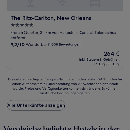
The Ritz-Carlton, New Orleans
The Ritz-Carlton, New Orleans
5.0-
Sterne-
French Quarter, 3,1 km von Haltestelle Canal at Telemachus
Unterkunft
entfernt
9.2
9,2/10
Wunderbar
(1.008 Bewertungen)
von
Der
264 €
10,
Preis
Wunderbar,
inkl. Steuern & Gebühren
beträgt
17. Aug.–18. Aug.
(1.008
264 €
Bewertungen)
Dies
Dies ist der niedrigste Preis pro Nacht, der in den letzten 24 Stunden für
einen Aufenthalt mit 1 Übernachtung von 2 Erwachsenen gefunden
ist
wurde. Preise und Verfügbarkeiten können sich ändern. Es können
der
zusätzliche Bedingungen gelten.
niedrigste
Preis
Alle Unterkünfte anzeigen
pro
Nacht,
der
in
Vergleiche beliebte Hotels in der
den