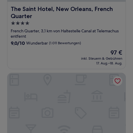
The Saint Hotel, New Orleans, French Quarter
The Saint Hotel, New Orleans, French
Quarter
4.0-
Sterne-
French Quarter, 3,1 km von Haltestelle Canal at Telemachus
Unterkunft
entfernt
9.0
9,0/10
Wunderbar
(1.011 Bewertungen)
von
Der
97 €
10,
Preis
Wunderbar,
inkl. Steuern & Gebühren
beträgt
17. Aug.–18. Aug.
(1.011
97 €
Bewertungen)
Holiday Inn FRENCH QUARTER-CHATEAU LEMOYNE by I