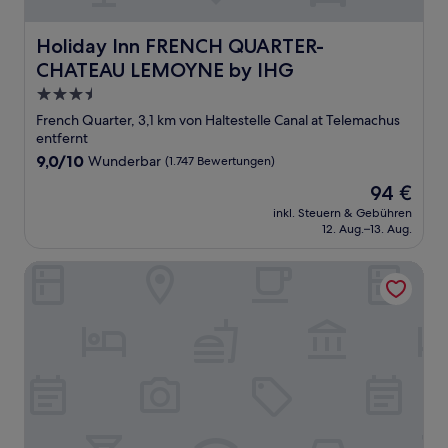
Holiday Inn FRENCH QUARTER-CHATEAU LEMOYNE by 
Holiday Inn FRENCH QUARTER-
CHATEAU LEMOYNE by IHG
3.5-
Sterne-
French Quarter, 3,1 km von Haltestelle Canal at Telemachus
Unterkunft
entfernt
9.0
9,0/10
Wunderbar
(1.747 Bewertungen)
von
Der
94 €
10,
Preis
Wunderbar,
inkl. Steuern & Gebühren
beträgt
12. Aug.–13. Aug.
(1.747
94 €
Bewertungen)
The Ritz-Carlton, New Orleans