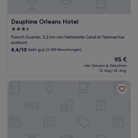
Dauphine Orleans Hotel
Dauphine Orleans Hotel
3.5-
Sterne-
French Quarter, 3,2 km von Haltestelle Canal at Telemachus
Unterkunft
entfernt
8.4
8,4/10
Sehr gut
(2.355 Bewertungen)
von
Der
95 €
10,
Preis
Sehr
inkl. Steuern & Gebühren
beträgt
13. Aug.–14. Aug.
gut,
95 €
(2.355
Bewertungen)
Inn on St Ann