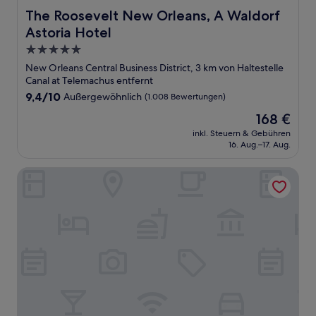
The Roosevelt New Orleans, A Waldorf Astoria Hotel
The Roosevelt New Orleans, A Waldorf
Astoria Hotel
5.0-
Sterne-
New Orleans Central Business District, 3 km von Haltestelle
Unterkunft
Canal at Telemachus entfernt
9.4
9,4/10
Außergewöhnlich
(1.008 Bewertungen)
von
Der
168 €
10,
Preis
Außergewöhnlich,
inkl. Steuern & Gebühren
beträgt
16. Aug.–17. Aug.
(1.008
168 €
Bewertungen)
Prince Conti Hotel