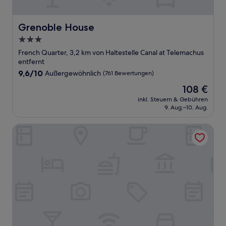
Grenoble House
Grenoble House
3.0-
Sterne-
French Quarter, 3,2 km von Haltestelle Canal at Telemachus
Unterkunft
entfernt
9.6
9,6/10
Außergewöhnlich
(761 Bewertungen)
von
Der
108 €
10,
Preis
Außergewöhnlich,
inkl. Steuern & Gebühren
beträgt
9. Aug.–10. Aug.
(761
108 €
Bewertungen)
The Mary Beth Hotel & Gallery