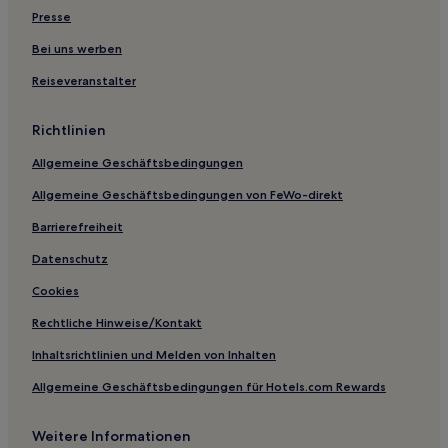
Jefferson: Hotels
Presse
Motels in Lake Charles
Bei uns werben
B&B in Decatur Street
Reiseveranstalter
Motels in Lafayette
B&B in Royal Street
Richtlinien
Motels in Houma
Allgemeine Geschäftsbedingungen
Haustierfreundliche in Gonzales
Allgemeine Geschäftsbedingungen von FeWo-direkt
Familien in Gonzales
Barrierefreiheit
Hotels mit Parkplatz in Abbeville
Datenschutz
Familien in Metairie
Cookies
Hotels mit inbegriffenem Frühstück in Metairie
Rechtliche Hinweise/Kontakt
Haustierfreundliche in Baton Rouge
Inhaltsrichtlinien und Melden von Inhalten
Luxus nahe Royal Street
Allgemeine Geschäftsbedingungen für Hotels.com Rewards
Hotels mit Parkplatz in Uptown and Carrollton District
Familien in New Iberia
Weitere Informationen