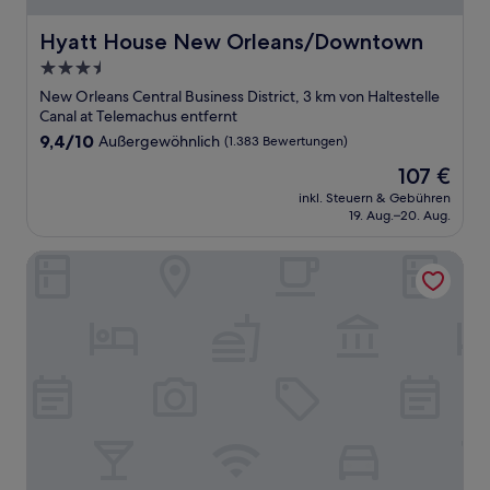
Hyatt House New Orleans/Downtown
Hyatt House New Orleans/Downtown
3.5-
Sterne-
New Orleans Central Business District, 3 km von Haltestelle
Unterkunft
Canal at Telemachus entfernt
9.4
9,4/10
Außergewöhnlich
(1.383 Bewertungen)
von
Der
107 €
10,
Preis
Außergewöhnlich,
inkl. Steuern & Gebühren
beträgt
19. Aug.–20. Aug.
(1.383
107 €
Bewertungen)
The Saint Hotel, New Orleans, French Quarter