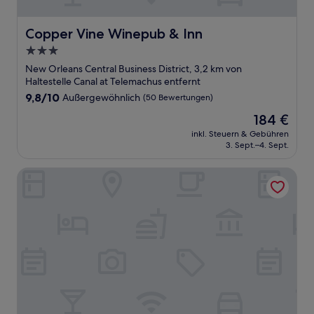
Copper Vine Winepub & Inn
Copper Vine Winepub & Inn
3.0-
Sterne-
New Orleans Central Business District, 3,2 km von
Unterkunft
Haltestelle Canal at Telemachus entfernt
9.8
9,8/10
Außergewöhnlich
(50 Bewertungen)
von
Der
184 €
10,
Preis
Außergewöhnlich,
inkl. Steuern & Gebühren
beträgt
3. Sept.–4. Sept.
(50
184 €
Bewertungen)
The Brakeman Hotel