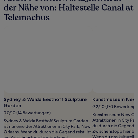
der Nähe von: Haltestelle Canal at
Telemachus
Foto von Ann Sair
Öffentliches
Foto
Sydney & Walda Besthoff Sculpture
Kunstmuseum New 
von
Garden
9.2/10 (170 Bewertunge
Ann
9.0/10 (14 Bewertungen)
Kunstmuseum New Orlea
Sair
Attraktionen in City Pa
Sydney & Walda Besthoff Sculpture Garden
du durch die Gegend reis
ist nur eine der Attraktionen in City Park, New
Zwischenstopp hier be
Orleans. Wenn du durch die Gegend reist, ist
Wenn du das kulturell
ein Zwischenstopp hier bestimmt