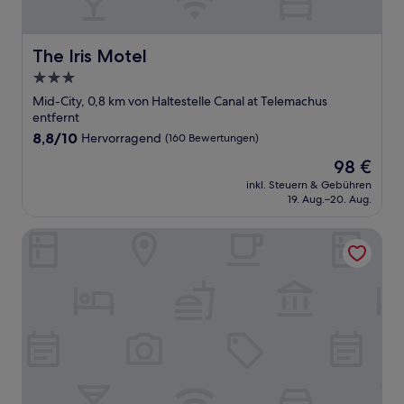
The Iris Motel
The Iris Motel
3.0-
Sterne-
Mid-City, 0,8 km von Haltestelle Canal at Telemachus
Unterkunft
entfernt
8.8
8,8/10
Hervorragend
(160 Bewertungen)
von
Der
98 €
10,
Preis
Hervorragend,
inkl. Steuern & Gebühren
beträgt
19. Aug.–20. Aug.
(160
98 €
Bewertungen)
Hampton Inn & Suites New Orleans Canal St. French Quart