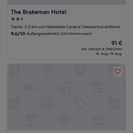
The Brakeman Hotel
The Brakeman Hotel
2.5-
Sterne-
Tremé, 2,8 km von Haltestelle Canal at Telemachus entfernt
Unterkunft
9.6
9,6/10
Außergewöhnlich
(324 Bewertungen)
von
Der
91 €
10,
Preis
Außergewöhnlich,
inkl. Steuern & Gebühren
beträgt
18. Aug.–19. Aug.
(324
91 €
Bewertungen)
Hotel St. Marie