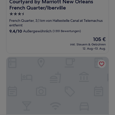
Courtyard by Marriott New Orleans French Quarter/Iberv
Courtyard by Marriott New Orleans
French Quarter/Iberville
3.5-
Sterne-
French Quarter, 3,1 km von Haltestelle Canal at Telemachus
Unterkunft
entfernt
9.4
9,4/10
Außergewöhnlich
(1.551 Bewertungen)
von
Der
105 €
10,
Preis
Außergewöhnlich,
inkl. Steuern & Gebühren
beträgt
12. Aug.–13. Aug.
(1.551
105 €
Bewertungen)
The Roosevelt New Orleans, A Waldorf Astoria Hotel