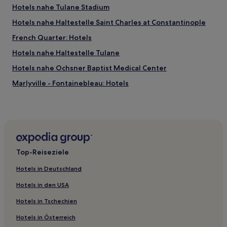
Hotels nahe Tulane Stadium
Hotels nahe Haltestelle Saint Charles at Constantinople
French Quarter: Hotels
Hotels nahe Haltestelle Tulane
Hotels nahe Ochsner Baptist Medical Center
Marlyville - Fontainebleau: Hotels
Hotels nahe Louisiana State Museum
Hotels nahe Cigar Factory New Orleans and Museum
Hotels nahe Ochsner Baptist - A Campus of Ochsner
Medical Center
Top-Reiseziele
Hotels nahe Cabildo
Hotels nahe Bourbon Street
Hotels in Deutschland
Südliches 7. Bezirk: Hotels
Hotels in den USA
Desire Area: Hotels
Hotels in Tschechien
Hotels nahe Mardi Gras
Hotels in Österreich