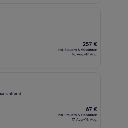
Der
257 €
Preis
inkl. Steuern & Gebühren
beträgt
16. Aug.–17. Aug.
257 €
ion entfernt
Der
67 €
Preis
inkl. Steuern & Gebühren
beträgt
17. Aug.–18. Aug.
67 €