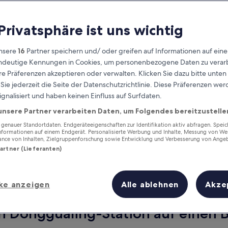
 Privatsphäre ist uns wichtig
nsere
16
Partner speichern und/ oder greifen auf Informationen auf ein
eindeutige Kennungen in Cookies, um personenbezogene Daten zu verarb
e Präferenzen akzeptieren oder verwalten. Klicken Sie dazu bitte unten
ie jederzeit die Seite der Datenschutzrichtlinie. Diese Präferenzen we
ignalisiert und haben keinen Einfluss auf Surfdaten.
unsere Partner verarbeiten Daten, um Folgendes bereitzustelle
Verdiene Prämien für jede
wahrgenommene Übernachtung
enauer Standortdaten. Endgeräteeigenschaften zur Identifikation aktiv abfragen. Spei
Informationen auf einem Endgerät. Personalisierte Werbung und Inhalte, Messung von We
ance von Inhalten, Zielgruppenforschung sowie Entwicklung und Verbesserung von Ange
Partner (Lieferanten)
ke anzeigen
Alle ablehnen
Akze
Morgen
Nächstes Wochenend
10. Aug. - 11. Aug.
14. Aug. - 16. Aug.
n Donggualing-Station auf einen B