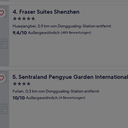
Fraser Suites Shenzhen
4. Fraser Suites Shenzhen
5.0-
Sterne-
Huaqiangbei, 2,9 km von Donggualing-Station entfernt
Unterkunft
9.4
9,4/10
Außergewöhnlich
(489 Bewertungen)
von
10,
Außergewöhnlich,
(489
Bewertungen)
Sentraland Pengyue Garden International
5. Sentraland Pengyue Garden Internationa
4.0-
Sterne-
Futian, 0,3 km von Donggualing-Station entfernt
Unterkunft
10.0
10/10
Außergewöhnlich
(4 Bewertungen)
von
10,
Außergewöhnlich,
(4
Bewertungen)