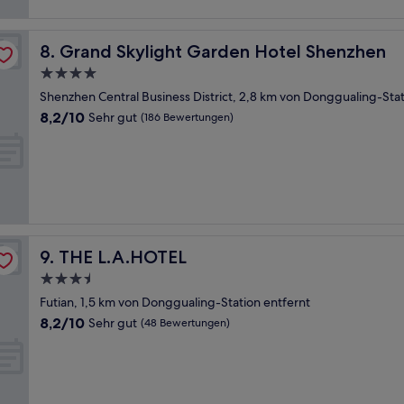
Bewertungen)
Grand Skylight Garden Hotel Shenzhen
8. Grand Skylight Garden Hotel Shenzhen
4.0-
Sterne-
Shenzhen Central Business District, 2,8 km von Donggualing-Stat
Unterkunft
8.2
8,2/10
Sehr gut
(186 Bewertungen)
von
10,
Sehr
gut,
(186
Bewertungen)
THE L.A.HOTEL
9. THE L.A.HOTEL
3.5-
Sterne-
Futian, 1,5 km von Donggualing-Station entfernt
Unterkunft
8.2
8,2/10
Sehr gut
(48 Bewertungen)
von
10,
Sehr
gut,
(48