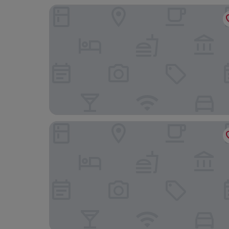
Four Seasons Hotel Shenzhen
Mandarin Oriental, Shenzhen