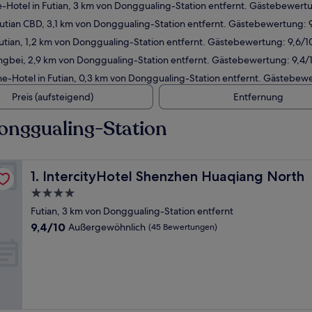
-Hotel in Futian, 3 km von Donggualing-Station entfernt. Gästebewert
utian CBD, 3,1 km von Donggualing-Station entfernt. Gästebewertung:
utian, 1,2 km von Donggualing-Station entfernt. Gästebewertung: 9,6/
ngbei, 2,9 km von Donggualing-Station entfernt. Gästebewertung: 9,4
e-Hotel in Futian, 0,3 km von Donggualing-Station entfernt. Gästebew
Preis (aufsteigend)
Entfernung
onggualing-Station
IntercityHotel Shenzhen Huaqiang North
1. IntercityHotel Shenzhen Huaqiang North
4.0-
Sterne-
Futian, 3 km von Donggualing-Station entfernt
Unterkunft
9.4
9,4/10
Außergewöhnlich
(45 Bewertungen)
von
10,
Außergewöhnlich,
(45
Bewertungen)