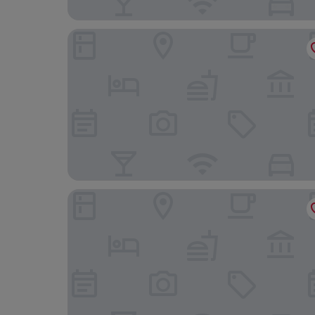
Futian Shangri-La Shenzhen
Crowne Plaza Shenzhen Futian by IHG