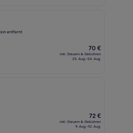
ion entfernt
Der
70 €
Preis
inkl. Steuern & Gebühren
beträgt
23. Aug.–24. Aug.
70 €
Der
72 €
Preis
inkl. Steuern & Gebühren
beträgt
9. Aug.–10. Aug.
72 €