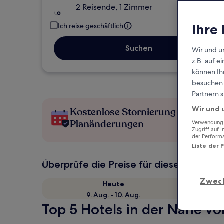
2 Reisende, 1 Zimmer
Ihre
Ich reise geschäftlich
Suchen
Wir und u
z.B. auf 
können Ihr
besuchen S
Partnern s
Wir und 
Kostenlose Stornierung bei
Planänderungen
Verwendung g
Zugriff auf 
der Perform
Liste der 
Überprüfe die Preise für diese Daten
Zwec
Heute
9. Aug. - 10. Aug.
Top 5 Hotels in der Nähe vo