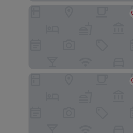
Fraser Suites Shenzhen
Sentraland Pengyue Garden International