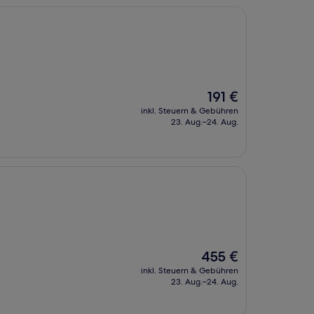
Der
191 €
Preis
inkl. Steuern & Gebühren
beträgt
23. Aug.–24. Aug.
191 €
Der
455 €
Preis
inkl. Steuern & Gebühren
beträgt
23. Aug.–24. Aug.
455 €