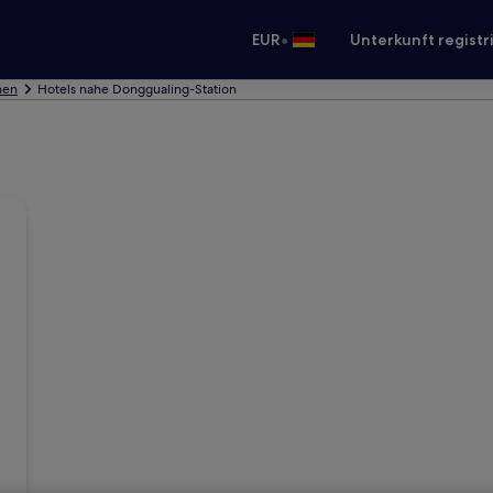
•
EUR
Unterkunft registr
hen
Hotels nahe Donggualing-Station