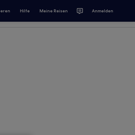
ieren
Hilfe
Meine Reisen
Anmelden