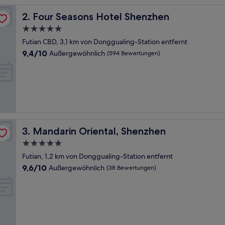
Four Seasons Hotel Shenzhen
2. Four Seasons Hotel Shenzhen
5.0-
Sterne-
Futian CBD, 3,1 km von Donggualing-Station entfernt
Unterkunft
9.4
9,4/10
Außergewöhnlich
(594 Bewertungen)
von
10,
Außergewöhnlich,
(594
Bewertungen)
Mandarin Oriental, Shenzhen
3. Mandarin Oriental, Shenzhen
5.0-
Sterne-
Futian, 1,2 km von Donggualing-Station entfernt
Unterkunft
9.6
9,6/10
Außergewöhnlich
(38 Bewertungen)
von
10,
Außergewöhnlich,
(38
Bewertungen)