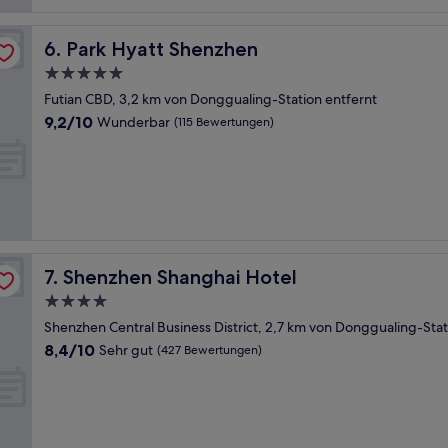
Park Hyatt Shenzhen
6. Park Hyatt Shenzhen
5.0-
Sterne-
Futian CBD, 3,2 km von Donggualing-Station entfernt
Unterkunft
9.2
9,2/10
Wunderbar
(115 Bewertungen)
von
10,
Wunderbar,
(115
Bewertungen)
Shenzhen Shanghai Hotel
7. Shenzhen Shanghai Hotel
4.0-
Sterne-
Shenzhen Central Business District, 2,7 km von Donggualing-Stat
Unterkunft
8.4
8,4/10
Sehr gut
(427 Bewertungen)
von
10,
Sehr
gut,
(427