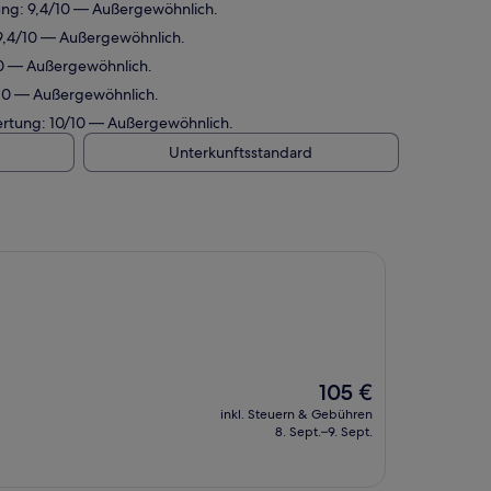
ung: 9,4/10 — Außergewöhnlich.
 9,4/10 — Außergewöhnlich.
10 — Außergewöhnlich.
/10 — Außergewöhnlich.
ertung: 10/10 — Außergewöhnlich.
Unterkunftsstandard
Der
105 €
Preis
inkl. Steuern & Gebühren
beträgt
8. Sept.–9. Sept.
105 €