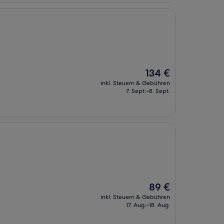
Der
134 €
Preis
inkl. Steuern & Gebühren
beträgt
7. Sept.–8. Sept.
134 €
l
Der
89 €
Preis
inkl. Steuern & Gebühren
beträgt
17. Aug.–18. Aug.
89 €