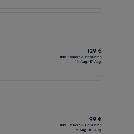
Der
129 €
Preis
inkl. Steuern & Gebühren
beträgt
16. Aug.–17. Aug.
129 €
Der
99 €
Preis
inkl. Steuern & Gebühren
beträgt
9. Aug.–10. Aug.