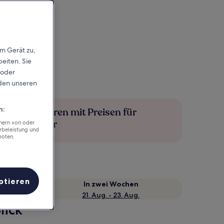
em Gerät zu,
eiten. Sie
 oder
rden unseren
n:
Mehr sparen mit Preisen für
Mitglieder
chern von oder
rbeleistung und
boten.
ptieren
e
In zwei Wochen
21. Aug. - 23. Aug.
lick