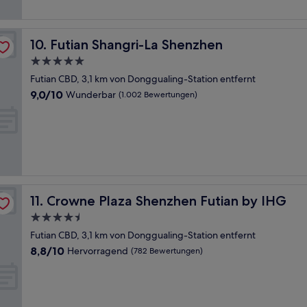
Bewertungen)
Futian Shangri-La Shenzhen
10. Futian Shangri-La Shenzhen
5.0-
Sterne-
Futian CBD, 3,1 km von Donggualing-Station entfernt
Unterkunft
9.0
9,0/10
Wunderbar
(1.002 Bewertungen)
von
10,
Wunderbar,
(1.002
Bewertungen)
Crowne Plaza Shenzhen Futian by IHG
11. Crowne Plaza Shenzhen Futian by IHG
4.5-
Sterne-
Futian CBD, 3,1 km von Donggualing-Station entfernt
Unterkunft
8.8
8,8/10
Hervorragend
(782 Bewertungen)
von
10,
Hervorragend,
(782