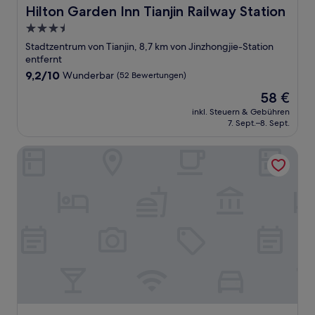
Hilton Garden Inn Tianjin Railway Station
Hilton Garden Inn Tianjin Railway Station
3.5-
Sterne-
Stadtzentrum von Tianjin, 8,7 km von Jinzhongjie-Station
Unterkunft
entfernt
9.2
9,2/10
Wunderbar
(52 Bewertungen)
von
Der
58 €
10,
Preis
Wunderbar,
inkl. Steuern & Gebühren
beträgt
7. Sept.–8. Sept.
(52
58 €
Bewertungen)
Shangri-La Tianjin