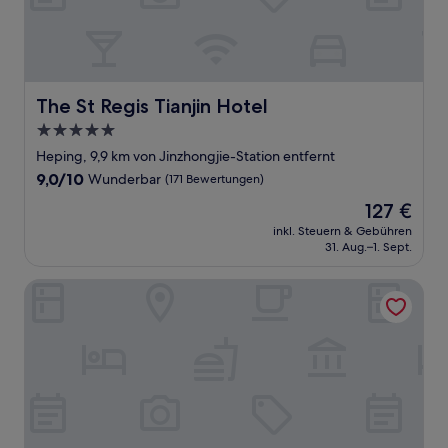
The St Regis Tianjin Hotel
The St Regis Tianjin Hotel
5.0-
Sterne-
Heping, 9,9 km von Jinzhongjie-Station entfernt
Unterkunft
9.0
9,0/10
Wunderbar
(171 Bewertungen)
von
Der
127 €
10,
Preis
Wunderbar,
inkl. Steuern & Gebühren
beträgt
31. Aug.–1. Sept.
(171
127 €
Bewertungen)
Hyatt Regency Tianjin East