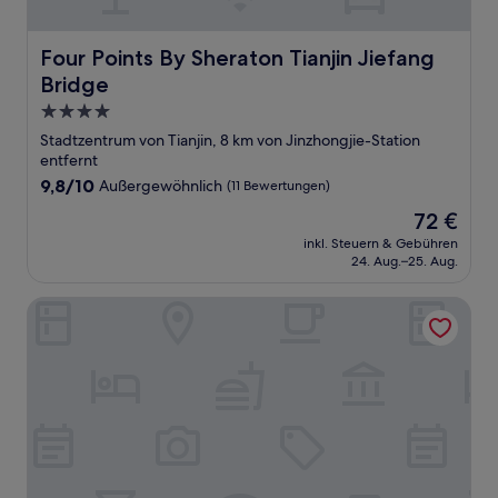
Four Points By Sheraton Tianjin Jiefang Bridge
Four Points By Sheraton Tianjin Jiefang
Bridge
4.0-
Sterne-
Stadtzentrum von Tianjin, 8 km von Jinzhongjie-Station
Unterkunft
entfernt
9.8
9,8/10
Außergewöhnlich
(11 Bewertungen)
von
Der
72 €
10,
Preis
Außergewöhnlich,
inkl. Steuern & Gebühren
beträgt
24. Aug.–25. Aug.
(11
72 €
Bewertungen)
Courtyard by Marriott Tianjin Hongqiao