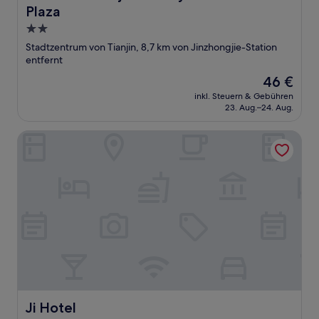
Plaza
2.0-
Sterne-
Stadtzentrum von Tianjin, 8,7 km von Jinzhongjie-Station
Unterkunft
entfernt
Der
46 €
Preis
inkl. Steuern & Gebühren
beträgt
23. Aug.–24. Aug.
46 €
Ji Hotel
Ji Hotel
Ji Hotel