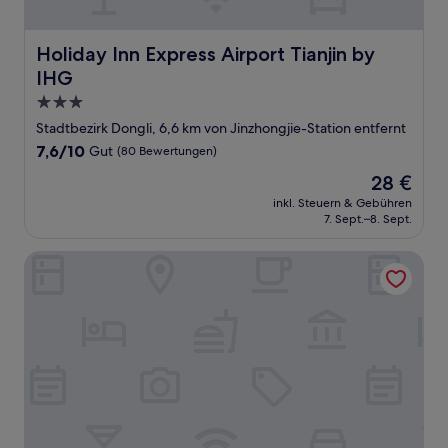
Holiday Inn Express Airport Tianjin by IHG
Holiday Inn Express Airport Tianjin by
IHG
3.0-
Sterne-
Stadtbezirk Dongli, 6,6 km von Jinzhongjie-Station entfernt
Unterkunft
7.6
7,6/10
Gut
(80 Bewertungen)
von
Der
28 €
10,
Preis
Gut,
inkl. Steuern & Gebühren
beträgt
7. Sept.–8. Sept.
(80
28 €
Bewertungen)
Four Points By Sheraton Tianjin Jiefang Bridge