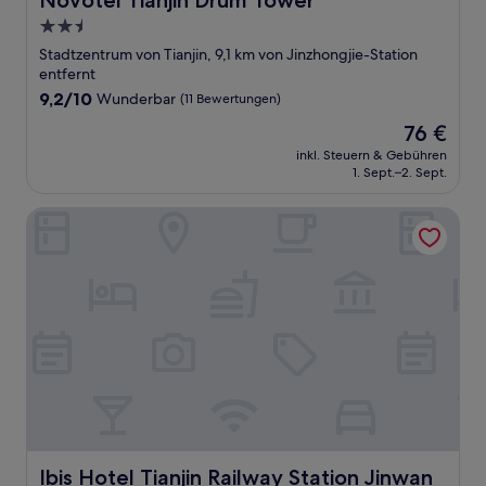
Novotel Tianjin Drum Tower
2.5-
Sterne-
Stadtzentrum von Tianjin, 9,1 km von Jinzhongjie-Station
Unterkunft
entfernt
9.2
9,2/10
Wunderbar
(11 Bewertungen)
von
Der
76 €
10,
Preis
Wunderbar,
inkl. Steuern & Gebühren
beträgt
1. Sept.–2. Sept.
(11
76 €
Bewertungen)
Ibis Hotel Tianjin Railway Station Jinwan Plaza
Ibis Hotel Tianjin Railway Station Jinwan Plaza
Ibis Hotel Tianjin Railway Station Jinwan