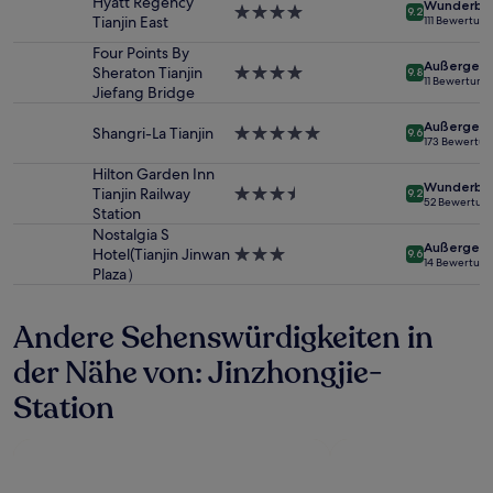
Hyatt Regency
Wunderba
1 Übernachtung
4.0-
9.2
Tianjin East
111 Bewertun
von
Sterne-
2 Erwachsenen
Unterkunft
Four Points By
Außergewö
gefunden
Sheraton Tianjin
4.0-
9.8
11 Bewertung
wurde.
Jiefang Bridge
Sterne-
Preise
Unterkunft
Außergewö
und
Shangri-La Tianjin
5.0-
9.6
173 Bewertu
Verfügbarkeiten
Sterne-
können
Unterkunft
Hilton Garden Inn
Wunderba
sich
Tianjin Railway
3.5-
9.2
52 Bewertun
ändern.
Station
Sterne-
Es
Unterkunft
Nostalgia S
Außergewö
können
Hotel(Tianjin Jinwan
3.0-
9.6
14 Bewertun
zusätzliche
Plaza）
Sterne-
Bedingungen
Unterkunft
gelten.
Andere Sehenswürdigkeiten in
der Nähe von: Jinzhongjie-
Station