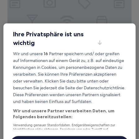
Ihre Privatsphäre ist uns
Nostalgia S Hotel(Tianjin Jinwan Plaza）
Nostalgia S Hotel(Tianjin Jinwan Plaza）
wichtig
3.0-
Sterne-
Stadtzentrum von Tianjin, 8,7 km von Jinzhongjie-Station
Wir und unsere
16
Partner speichern und/ oder greifen
Unterkunft
entfernt
auf Informationen auf einem Gerät zu, z.B. auf eindeutige
9.6
9,6/10
Außergewöhnlich
(14 Bewertungen)
Kennungen in Cookies, um personenbezogene Daten zu
von
verarbeiten. Sie können Ihre Präferenzen akzeptieren
Der
42 €
10,
Preis
oder verwalten. Klicken Sie dazu bitte unten oder
Außergewöhnlich,
inkl. Steuern & Gebühren
beträgt
6. Sept.–7. Sept.
besuchen Sie jederzeit die Seite der Datenschutzrichtlinie.
(14
42 €
Bewertungen)
Diese Präferenzen werden unseren Partnern signalisiert
Pan Pacific Tianjin
und haben keinen Einfluss auf Surfdaten.
Wir und unsere Partner verarbeiten Daten, um
Folgendes bereitzustellen:
Verwendung genauer Standortdaten. Endgeräteeigenschaften zur
Identifikation aktiv abfragen. Speichern von oder Zugriff auf
Informationen auf einem Endgerät. Personalisierte Werbung und
Inhalte, Messung von Werbeleistung und der Performance von Inhalten,