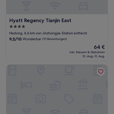
Hyatt Regency Tianjin East
Hyatt Regency Tianjin East
4.0-
Sterne-
Hedong, 6,6 km von Jinzhongjie-Station entfernt
Unterkunft
9.2
9,2/10
Wunderbar
(111 Bewertungen)
von
Der
64 €
10,
Preis
Wunderbar,
inkl. Steuern & Gebühren
beträgt
10. Aug.–11. Aug.
(111
64 €
Bewertungen)
Holiday Inn Express Airport Tianjin by IHG