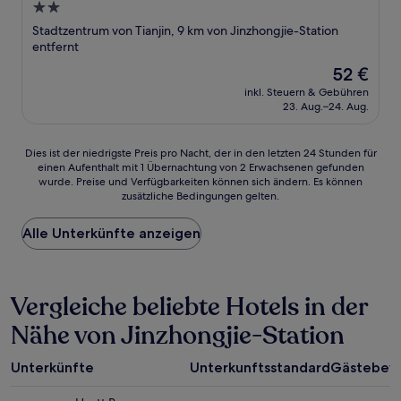
2.0-
Sterne-
Stadtzentrum von Tianjin, 9 km von Jinzhongjie-Station
Unterkunft
entfernt
Der
52 €
Preis
inkl. Steuern & Gebühren
beträgt
23. Aug.–24. Aug.
52 €
Dies
Dies ist der niedrigste Preis pro Nacht, der in den letzten 24 Stunden für
einen Aufenthalt mit 1 Übernachtung von 2 Erwachsenen gefunden
ist
wurde. Preise und Verfügbarkeiten können sich ändern. Es können
der
zusätzliche Bedingungen gelten.
niedrigste
Preis
Alle Unterkünfte anzeigen
pro
Nacht,
der
in
Vergleiche beliebte Hotels in der
den
letzten
Nähe von Jinzhongjie-Station
24 Stunden
für
einen
Unterkünfte
Unterkunftsstandard
Gästebew
Aufenthalt
mit