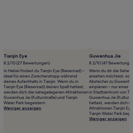
Tianjin Eye
Guwenhua Jie
8.2/10 (27 Bewertungen)
8.2/10 (47 Bewertunge
In Hebei findest du Tianjin Eye (Riesenrad) –
Wenn du dir die Sehens
ideal für einen Zwischenstopp während
ansehen möchtest, sollt
deines Aufenthalts in Tianjin. Wenn du in
Abstecher zu Guwenhua 
Tianjin Eye (Riesenrad) deinen Spaß hattest,
einplanen – nur eines 
werden dich die nahegelegenen Attraktionen
in Stadtzentrum von Tia
Guwenhua Jie (Kulturstraße) und Tianjin
Guwenhua Jie (Kulturst
Water Park begeistern.
hattest, werden dich 
Weniger anzeigen
Attraktionen Tianjin Ey
Tianjin Water Park bege
Weniger anzeigen