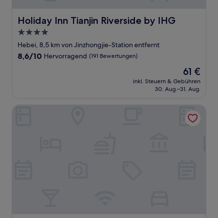
Holiday Inn Tianjin Riverside by IHG
Holiday Inn Tianjin Riverside by IHG
4.0-
Sterne-
Hebei, 8,5 km von Jinzhongjie-Station entfernt
Unterkunft
8.6
8,6/10
Hervorragend
(191 Bewertungen)
von
Der
61 €
10,
Preis
Hervorragend,
inkl. Steuern & Gebühren
beträgt
30. Aug.–31. Aug.
(191
61 €
Bewertungen)
Hilton Garden Inn Tianjin Railway Station