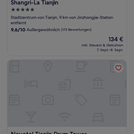
Shangri-La Tianjin
Shangri-La Tianjin
5.0-
Sterne-
Stadtzentrum von Tianjin, 9 km von Jinzhongjie-Station
Unterkunft
entfernt
9.6
9,6/10
Außergewöhnlich
(173 Bewertungen)
von
Der
134 €
10,
Preis
Außergewöhnlich,
inkl. Steuern & Gebühren
beträgt
7. Sept.–8. Sept.
(173
134 €
Bewertungen)
Novotel Tianjin Drum Tower
Novotel Tianjin Drum Tower