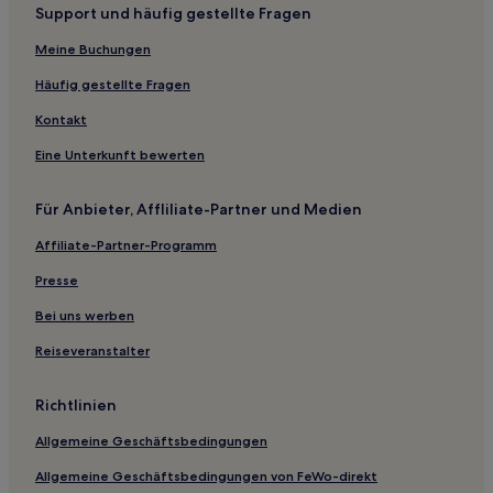
Hotels nahe Universität für Post- und Telekommunikation
Support und häufig gestellte Fragen
Peking
Meine Buchungen
Hotels nahe Station Beijingbei
Häufig gestellte Fragen
Hotels nahe U-Bahn-Station Xihuangcun
Kontakt
China: Hotels
Eine Unterkunft bewerten
Hotels nahe Haihu Tun Station
Hotels nahe Station Beijing Happy Valley
Für Anbieter, Affliliate-Partner und Medien
Gasthöfe in China
Affiliate-Partner-Programm
Aparthotels in China
Presse
Ferienwohnungen in China
Bei uns werben
Hostels in China
Reiseveranstalter
Günstige in Nordchina
Familien in Nordchina
Richtlinien
Hotels mit Wellnessbereich in China
Allgemeine Geschäftsbedingungen
Hotels mit Shoppingmöglichkeit in China
Allgemeine Geschäftsbedingungen von FeWo-direkt