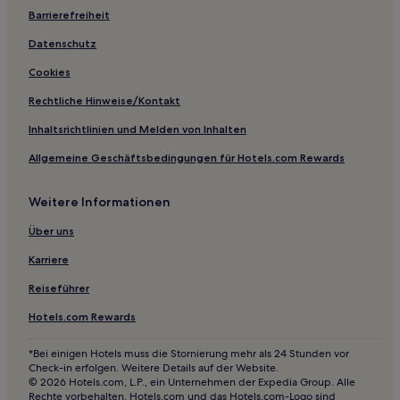
Haustierfreundliche in China
Barrierefreiheit
Strand in China
Datenschutz
Günstige in China
Cookies
Familien in China
Rechtliche Hinweise/Kontakt
Lgbtqia-Freundliche in China
Inhaltsrichtlinien und Melden von Inhalten
Luxus in China
Allgemeine Geschäftsbedingungen für Hotels.com Rewards
Hotels mit Pool in China
Business in China
Weitere Informationen
Hotels mit WLAN in China
Über uns
Hotels mit inbegriffenem Frühstück in China
Karriere
Hotels mit Fitnessbereich in China
Reiseführer
Hotels mit Küchenzeile in China
Hotels.com Rewards
*Bei einigen Hotels muss die Stornierung mehr als 24 Stunden vor
Check-in erfolgen. Weitere Details auf der Website.
© 2026 Hotels.com, L.P., ein Unternehmen der Expedia Group. Alle
Rechte vorbehalten. Hotels.com und das Hotels.com-Logo sind