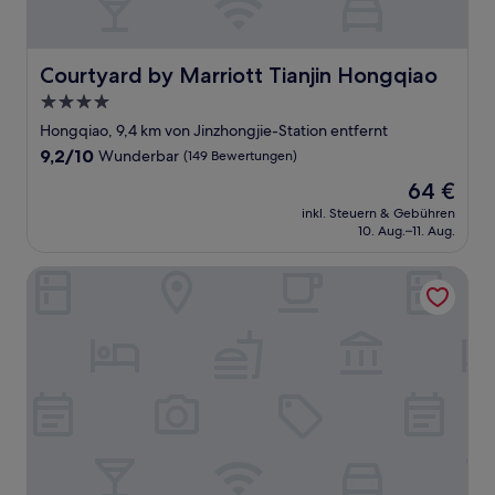
Courtyard by Marriott Tianjin Hongqiao
Courtyard by Marriott Tianjin Hongqiao
4.0-
Sterne-
Hongqiao, 9,4 km von Jinzhongjie-Station entfernt
Unterkunft
9.2
9,2/10
Wunderbar
(149 Bewertungen)
von
Der
64 €
10,
Preis
Wunderbar,
inkl. Steuern & Gebühren
beträgt
10. Aug.–11. Aug.
(149
64 €
Bewertungen)
Holiday Inn Tianjin Riverside by IHG