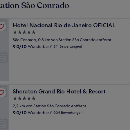
tation São Conrado
Hotel Nacional Rio de Janeiro OFICIAL
Hotel Nacional Rio de Janeiro OFICIAL
5.0-
Sterne-
São Conrado, 0,8 km von Station São Conrado entfernt
Unterkunft
9.0
9,0/10
Wunderbar
(1.341 Bewertungen)
von
10,
Wunderbar,
(1.341
Bewertungen)
Sheraton Grand Rio Hotel & Resort
Sheraton Grand Rio Hotel & Resort
5.0-
Sterne-
2,2 km von Station São Conrado entfernt
Unterkunft
9.0
9,0/10
Wunderbar
(1.004 Bewertungen)
von
10,
Wunderbar,