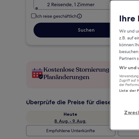
2 Reisende, 1 Zimmer
Ihre
Ich reise geschäftlich
Suchen
Wir und u
z.B. auf 
können Ihr
besuchen S
Partnern s
Wir und 
Kostenlose Stornierung bei
Planänderungen
Verwendung g
Zugriff auf 
der Perform
Liste der 
Überprüfe die Preise für diese Daten
Zwec
Heute
8. Aug. - 9. Aug.
Empfohlene Unterkünfte