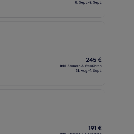
beträgt
8. Sept.–9. Sept.
251 €
Der
245 €
Preis
inkl. Steuern & Gebühren
beträgt
31. Aug.–1. Sept.
245 €
Der
191 €
Preis