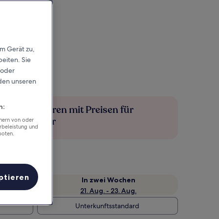
em Gerät zu,
eiten. Sie
 oder
rden unseren
n:
Mehr sparen mit Preisen für
Mitglieder
chern von oder
rbeleistung und
boten.
ptieren
e
In zwei Wochen
21. Aug. - 23. Aug.
Unterkunftsstandard