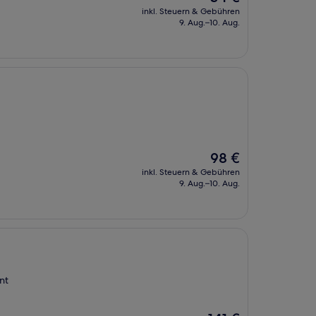
Preis
inkl. Steuern & Gebühren
beträgt
9. Aug.–10. Aug.
34 €
Der
98 €
Preis
inkl. Steuern & Gebühren
beträgt
9. Aug.–10. Aug.
98 €
nt