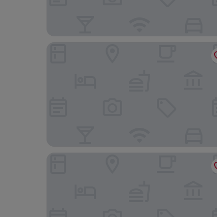
Ipanema Inn
Pousada Oásis do Barral