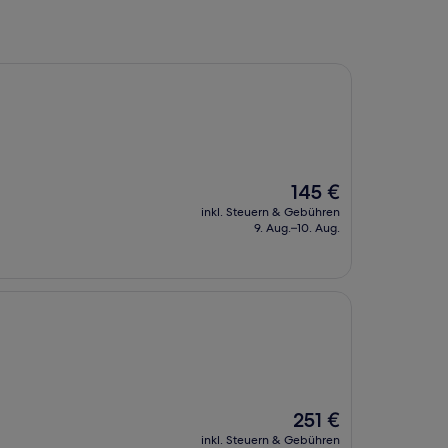
Der
145 €
Preis
inkl. Steuern & Gebühren
beträgt
9. Aug.–10. Aug.
145 €
Der
251 €
Preis
inkl. Steuern & Gebühren