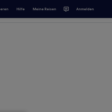
ieren
Hilfe
Meine Reisen
Anmelden