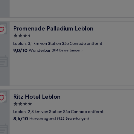
(1.004
Bewertungen)
Promenade Palladium Leblon
Promenade Palladium Leblon
3.5-
Sterne-
Leblon, 3,1 km von Station São Conrado entfernt
Unterkunft
9.0
9,0/10
Wunderbar
(814 Bewertungen)
von
10,
Wunderbar,
(814
Bewertungen)
Ritz Hotel Leblon
Ritz Hotel Leblon
4.0-
Sterne-
Leblon, 2,8 km von Station São Conrado entfernt
Unterkunft
8.6
8,6/10
Hervorragend
(922 Bewertungen)
von
10,