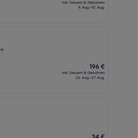
Preis
inkl. Steuern & Gebühren
beträgt
9. Aug.–10. Aug.
190 €
nt
Der
196 €
Preis
inkl. Steuern & Gebühren
beträgt
26. Aug.–27. Aug.
196 €
Der
34 €