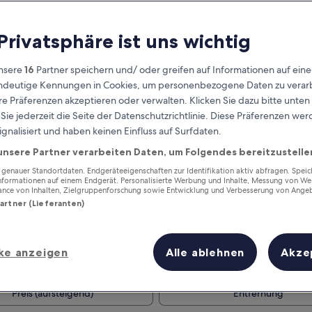
 Privatsphäre ist uns wichtig
nsere
16
Partner speichern und/ oder greifen auf Informationen auf ein
eindeutige Kennungen in Cookies, um personenbezogene Daten zu verarb
e Präferenzen akzeptieren oder verwalten. Klicken Sie dazu bitte unten
ie jederzeit die Seite der Datenschutzrichtlinie. Diese Präferenzen we
ignalisiert und haben keinen Einfluss auf Surfdaten.
unsere Partner verarbeiten Daten, um Folgendes bereitzustelle
Verdiene Prämien für jede
wahrgenommene Übernachtung
enauer Standortdaten. Endgeräteeigenschaften zur Identifikation aktiv abfragen. Spei
Informationen auf einem Endgerät. Personalisierte Werbung und Inhalte, Messung von We
ance von Inhalten, Zielgruppenforschung sowie Entwicklung und Verbesserung von Ange
Partner (Lieferanten)
ke anzeigen
Alle ablehnen
Akze
Morgen
Nächstes Wochenend
9. Aug. - 10. Aug.
14. Aug. - 16. Aug.
Preis (aufsteigend)
Entfernung