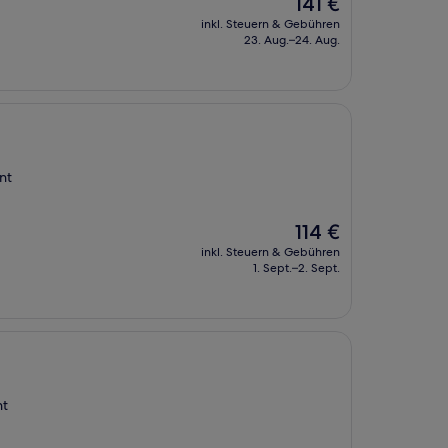
Der
141 €
Preis
inkl. Steuern & Gebühren
beträgt
23. Aug.–24. Aug.
141 €
nt
Der
114 €
Preis
inkl. Steuern & Gebühren
beträgt
1. Sept.–2. Sept.
114 €
nt