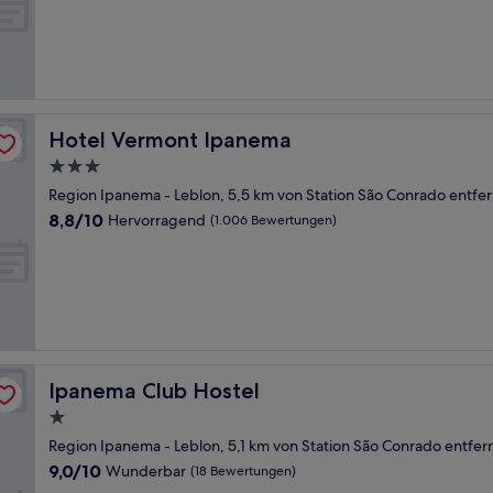
10,
Sehr
gut,
(1.003
Bewertungen)
Hotel Vermont Ipanema
Hotel Vermont Ipanema
3.0-
Sterne-
Region Ipanema - Leblon, 5,5 km von Station São Conrado entfer
Unterkunft
8.8
8,8/10
Hervorragend
(1.006 Bewertungen)
von
10,
Hervorragend,
(1.006
Bewertungen)
Ipanema Club Hostel
Ipanema Club Hostel
1.0-
Stern-
Region Ipanema - Leblon, 5,1 km von Station São Conrado entfer
Unterkunft
9.0
9,0/10
Wunderbar
(18 Bewertungen)
von