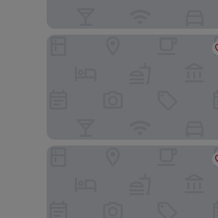
Promenade Palladium Leblon
Ritz Hotel Leblon