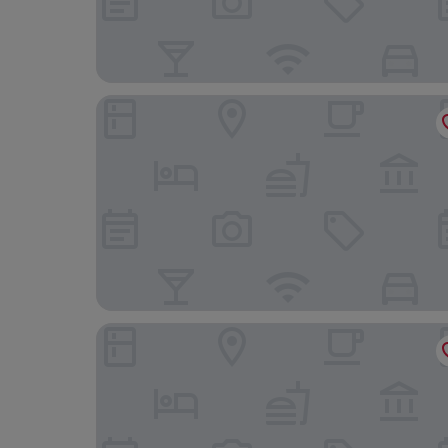
KS Residence
Hotel Astoria Ipanema