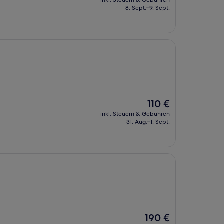
inkl. Steuern & Gebühren
beträgt
8. Sept.–9. Sept.
191 €
Der
110 €
Preis
inkl. Steuern & Gebühren
beträgt
31. Aug.–1. Sept.
110 €
Der
190 €