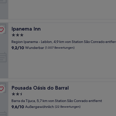
Außergewöhnlich,
(51
Bewertungen)
Ipanema Inn
Ipanema Inn
3.0-
Sterne-
Region Ipanema - Leblon, 4,9 km von Station São Conrado entfer
Unterkunft
9.2
9,2/10
Wunderbar
(1.007 Bewertungen)
von
10,
Wunderbar,
(1.007
Bewertungen)
Pousada Oásis do Barral
Pousada Oásis do Barral
2.5-
Sterne-
Barra da Tijuca, 5,7 km von Station São Conrado entfernt
Unterkunft
9.6
9,6/10
Außergewöhnlich
(22 Bewertungen)
von
10,