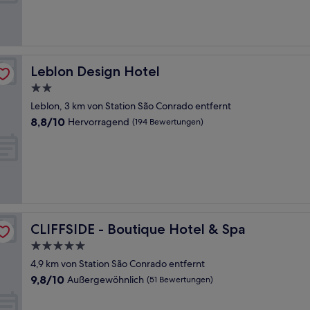
Hervorragend,
(922
Bewertungen)
Leblon Design Hotel
Leblon Design Hotel
2.0-
Sterne-
Leblon, 3 km von Station São Conrado entfernt
Unterkunft
8.8
8,8/10
Hervorragend
(194 Bewertungen)
von
10,
Hervorragend,
(194
Bewertungen)
CLIFFSIDE - Boutique Hotel & Spa
CLIFFSIDE - Boutique Hotel & Spa
5.0-
Sterne-
4,9 km von Station São Conrado entfernt
Unterkunft
9.8
9,8/10
Außergewöhnlich
(51 Bewertungen)
von
10,