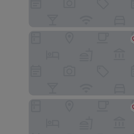
Hotel Vermont Ipanema
Ipanema Club Hostel