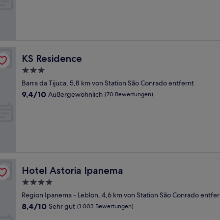
Außergewöhnlich,
(22
Bewertungen)
KS Residence
KS Residence
3.0-
Sterne-
Barra da Tijuca, 5,8 km von Station São Conrado entfernt
Unterkunft
9.4
9,4/10
Außergewöhnlich
(70 Bewertungen)
von
10,
Außergewöhnlich,
(70
Bewertungen)
Hotel Astoria Ipanema
Hotel Astoria Ipanema
4.0-
Sterne-
Region Ipanema - Leblon, 4,6 km von Station São Conrado entfer
Unterkunft
8.4
8,4/10
Sehr gut
(1.003 Bewertungen)
von