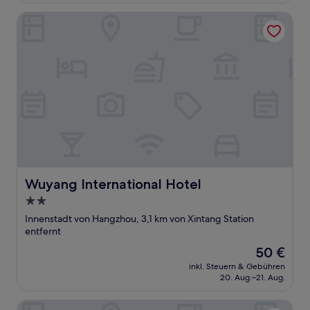
(5
Bewertungen)
Wuyang International Hotel
Wuyang International Hotel
Wuyang International Hotel
2.0-
Sterne-
Innenstadt von Hangzhou, 3,1 km von Xintang Station
Unterkunft
entfernt
Der
50 €
Preis
inkl. Steuern & Gebühren
beträgt
20. Aug.–21. Aug.
50 €
Hangzhou Shujia Hotel