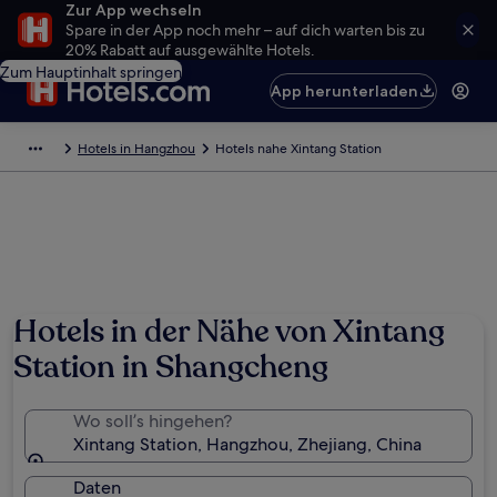
Zur App wechseln
Spare in der App noch mehr – auf dich warten bis zu
20% Rabatt auf ausgewählte Hotels.
Zum Hauptinhalt springen
App herunterladen
Hotels in Hangzhou
Hotels nahe Xintang Station
Hotels in der Nähe von Xintang
Station in Shangcheng
Wo soll’s hingehen?
Xintang Station, Hangzhou, Zhejiang, China
Daten