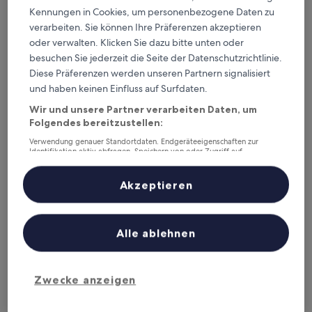
Kennungen in Cookies, um personenbezogene Daten zu
verarbeiten. Sie können Ihre Präferenzen akzeptieren
oder verwalten. Klicken Sie dazu bitte unten oder
besuchen Sie jederzeit die Seite der Datenschutzrichtlinie.
Crowne Plaza Hangzhou Science City by IHG
Crowne Plaza Hangzhou Science City by
Diese Präferenzen werden unseren Partnern signalisiert
IHG
und haben keinen Einfluss auf Surfdaten.
3.0-
Sterne-
Wir und unsere Partner verarbeiten Daten, um
Shangcheng, 1,4 km von Xintang Station entfernt
Folgendes bereitzustellen:
Unterkunft
9.6
9,6/10
Außergewöhnlich
(5 Bewertungen)
von
Verwendung genauer Standortdaten. Endgeräteeigenschaften zur
Der
102 €
10,
Identifikation aktiv abfragen. Speichern von oder Zugriff auf
Preis
Informationen auf einem Endgerät. Personalisierte Werbung und
Außergewöhnlich,
inkl. Steuern & Gebühren
Inhalte, Messung von Werbeleistung und der Performance von Inhalten,
beträgt
23. Aug.–24. Aug.
(5
Zielgruppenforschung sowie Entwicklung und Verbesserung von
Akzeptieren
102 €
Bewertungen)
Angeboten.
SSAW Boutique Hotel Hangzhou East Railway Station - Clo
Liste der Partner (Lieferanten)
Alle ablehnen
Zwecke anzeigen