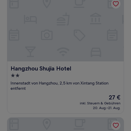
Hangzhou Shujia Hotel
Hangzhou Shujia Hotel
2.0-
Sterne-
Innenstadt von Hangzhou, 2,5 km von Xintang Station
Unterkunft
entfernt
Der
27 €
Preis
inkl. Steuern & Gebühren
beträgt
20. Aug.–21. Aug.
27 €
Oukai Hotel