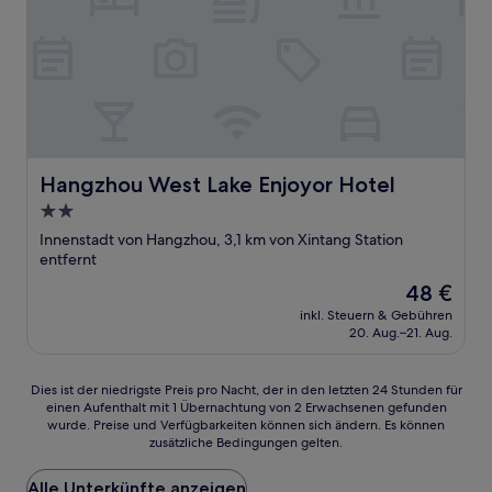
Hangzhou West Lake Enjoyor Hotel
Hangzhou West Lake Enjoyor Hotel
2.0-
Sterne-
Innenstadt von Hangzhou, 3,1 km von Xintang Station
Unterkunft
entfernt
Der
48 €
Preis
inkl. Steuern & Gebühren
beträgt
20. Aug.–21. Aug.
48 €
Dies
Dies ist der niedrigste Preis pro Nacht, der in den letzten 24 Stunden für
einen Aufenthalt mit 1 Übernachtung von 2 Erwachsenen gefunden
ist
wurde. Preise und Verfügbarkeiten können sich ändern. Es können
der
zusätzliche Bedingungen gelten.
niedrigste
Preis
Alle Unterkünfte anzeigen
pro