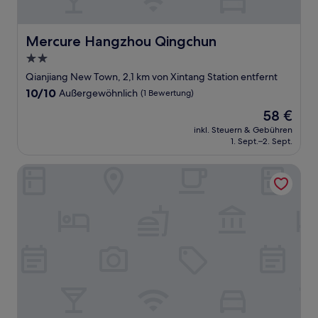
Mercure Hangzhou Qingchun
Mercure Hangzhou Qingchun
2.0-
Sterne-
Qianjiang New Town, 2,1 km von Xintang Station entfernt
Unterkunft
10.0
10/10
Außergewöhnlich
(1 Bewertung)
von
Der
58 €
10,
Preis
Außergewöhnlich,
inkl. Steuern & Gebühren
beträgt
1. Sept.–2. Sept.
(1
58 €
Bewertung)
Hangzhou Tianyuan Tower Hotel