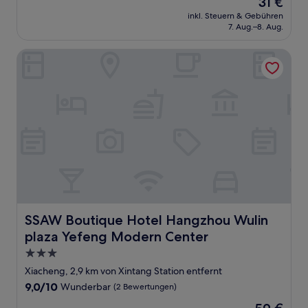
31 €
Preis
inkl. Steuern & Gebühren
beträgt
7. Aug.–8. Aug.
31 €
SSAW Boutique Hotel Hangzhou Wulin plaza Yefeng Mode
SSAW Boutique Hotel Hangzhou Wulin plaza Yefeng Mo
SSAW Boutique Hotel Hangzhou Wulin
plaza Yefeng Modern Center
3.0-
Sterne-
Xiacheng, 2,9 km von Xintang Station entfernt
Unterkunft
9.0
9,0/10
Wunderbar
(2 Bewertungen)
von
Der