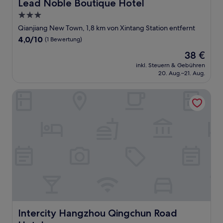
Lead Noble Boutique Hotel
Lead Noble Boutique Hotel
3.0-
Sterne-
Qianjiang New Town, 1,8 km von Xintang Station entfernt
Unterkunft
4.0
4,0/10
(1 Bewertung)
von
Der
38 €
10,
Preis
(1
inkl. Steuern & Gebühren
beträgt
20. Aug.–21. Aug.
Bewertung)
38 €
Intercity Hangzhou Qingchun Road Hotel
Intercity Hangzhou Qingchun Road Hotel
Intercity Hangzhou Qingchun Road