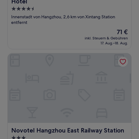
Hotel
4.5-
Sterne-
Innenstadt von Hangzhou, 2,6 km von Xintang Station
Unterkunft
entfernt
Der
71 €
Preis
inkl. Steuern & Gebühren
beträgt
17. Aug.–18. Aug.
71 €
Novotel Hangzhou East Railway Station
Novotel Hangzhou East Railway Station
Novotel Hangzhou East Railway Station
3.0-