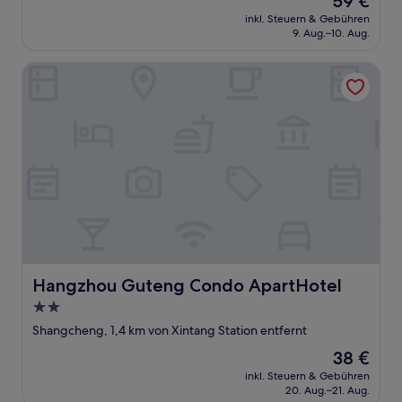
59 €
10,
Preis
Wunderbar,
inkl. Steuern & Gebühren
beträgt
9. Aug.–10. Aug.
(2
59 €
Bewertungen)
Hangzhou Guteng Condo ApartHotel
Hangzhou Guteng Condo ApartHotel
Hangzhou Guteng Condo ApartHotel
2.0-
Sterne-
Shangcheng, 1,4 km von Xintang Station entfernt
Unterkunft
Der
38 €
Preis
inkl. Steuern & Gebühren
beträgt
20. Aug.–21. Aug.