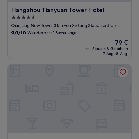
Hangzhou Tianyuan Tower Hotel
Hangzhou Tianyuan Tower Hotel
4.5-
Sterne-
Qianjiang New Town, 3 km von Xintang Station entfernt
Unterkunft
9.0
9,0/10
Wunderbar
(2 Bewertungen)
von
Der
79 €
10,
Preis
Wunderbar,
inkl. Steuern & Gebühren
beträgt
7. Aug.–8. Aug.
(2
79 €
Bewertungen)
Lead Noble Boutique Hotel