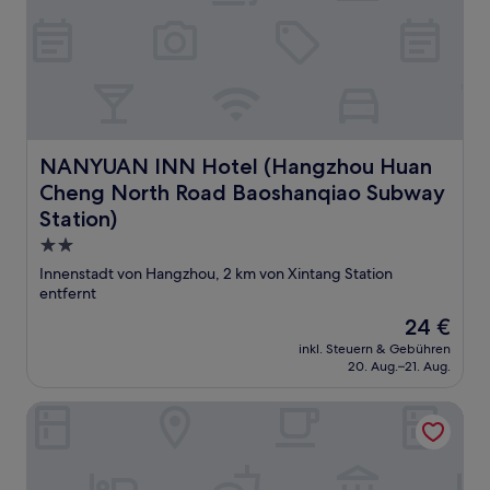
NANYUAN INN Hotel (Hangzhou Huan Cheng North Road
NANYUAN INN Hotel (Hangzhou Huan
Cheng North Road Baoshanqiao Subway
Station)
2.0-
Sterne-
Innenstadt von Hangzhou, 2 km von Xintang Station
Unterkunft
entfernt
Der
24 €
Preis
inkl. Steuern & Gebühren
beträgt
20. Aug.–21. Aug.
24 €
Hangzhou West Lake Enjoyor Hotel