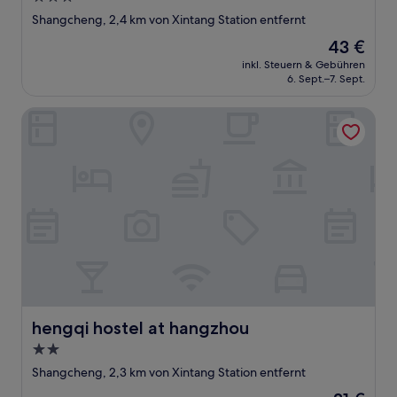
Sterne-
Shangcheng, 2,4 km von Xintang Station entfernt
Unterkunft
Der
43 €
Preis
inkl. Steuern & Gebühren
beträgt
6. Sept.–7. Sept.
43 €
hengqi hostel at hangzhou
hengqi hostel at hangzhou
hengqi hostel at hangzhou
2.0-
Sterne-
Shangcheng, 2,3 km von Xintang Station entfernt
Unterkunft
Der