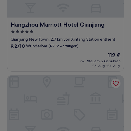
Hangzhou Marriott Hotel Qianjiang
Hangzhou Marriott Hotel Qianjiang
5.0-
Sterne-
Qianjiang New Town, 2,7 km von Xintang Station entfernt
Unterkunft
9.2
9,2/10
Wunderbar
(172 Bewertungen)
von
Der
112 €
10,
Preis
Wunderbar,
inkl. Steuern & Gebühren
beträgt
23. Aug.–24. Aug.
(172
112 €
Bewertungen)
Mercure Hangzhou Qingchun