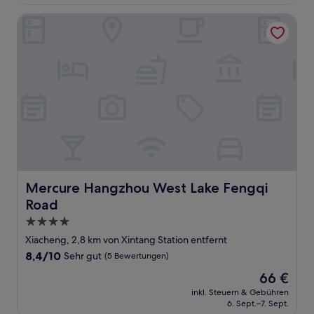
38 €
Mercure Hangzhou West Lake Fengqi Road
Mercure Hangzhou West Lake Fengqi Road
Mercure Hangzhou West Lake Fengqi
Road
4.0-
Sterne-
Xiacheng, 2,8 km von Xintang Station entfernt
Unterkunft
8.4
8,4/10
Sehr gut
(5 Bewertungen)
von
Der
66 €
10,
Preis
Sehr
inkl. Steuern & Gebühren
beträgt
6. Sept.–7. Sept.
gut,
66 €