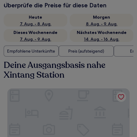
Überprüfe die Preise für diese Daten
Heute
Morgen
7. Aug. - 8. Aug.
8. Aug. - 9. Aug.
Dieses Wochenende
Nächstes Wochenende
7. Aug. - 9. Aug.
14. Aug. - 16. Aug.
Empfohlene Unterkünfte
Preis (aufsteigend)
Ent
Deine Ausgangsbasis nahe
Xintang Station
Holiday Inn Express Hangzhou East Station by IHG