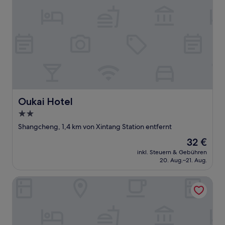
Oukai Hotel
Oukai Hotel
2.0-
Sterne-
Shangcheng, 1,4 km von Xintang Station entfernt
Unterkunft
Der
32 €
Preis
inkl. Steuern & Gebühren
beträgt
20. Aug.–21. Aug.
32 €
NANYUAN INN Hotel (Hangzhou Huan Cheng North Road B