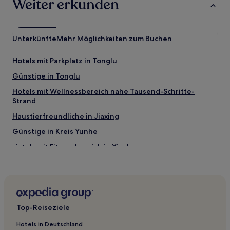
Weiter erkunden
Unterkünfte
Mehr Möglichkeiten zum Buchen
Hotels mit Parkplatz in Tonglu
Günstige in Tonglu
Hotels mit Wellnessbereich nahe Tausend-Schritte-
Strand
Haustierfreundliche in Jiaxing
Günstige in Kreis Yunhe
Hotels mit Fitnessbereich in Xinchang
Günstige in Xinchang
Günstige in Anji
Luxus in Anji
Top-Reiseziele
Günstige in Cixi
Hotels mit Wellnessbereich in Zhoushan
Hotels in Deutschland