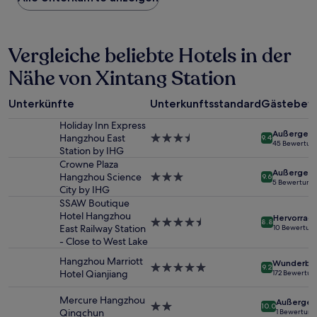
Nacht,
der
in
Vergleiche beliebte Hotels in der
den
letzten
Nähe von Xintang Station
24 Stunden
für
einen
Unterkünfte
Unterkunftsstandard
Gästebew
Aufenthalt
mit
Holiday Inn Express
Außergewö
1 Übernachtung
Hangzhou East
3.5-
9.4
45 Bewertun
von
Station by IHG
Sterne-
2 Erwachsenen
Unterkunft
Crowne Plaza
Außergewö
gefunden
Hangzhou Science
3.0-
9.6
5 Bewertung
wurde.
City by IHG
Sterne-
Preise
Unterkunft
SSAW Boutique
und
Hotel Hangzhou
Hervorrag
4.5-
8.8
Verfügbarkeiten
East Railway Station
10 Bewertun
Sterne-
können
- Close to West Lake
Unterkunft
sich
Hangzhou Marriott
Wunderba
ändern.
5.0-
9.2
Hotel Qianjiang
172 Bewertu
Es
Sterne-
können
Unterkunft
Mercure Hangzhou
Außergew
zusätzliche
2.0-
10.0
Qingchun
1 Bewertung
Bedingungen