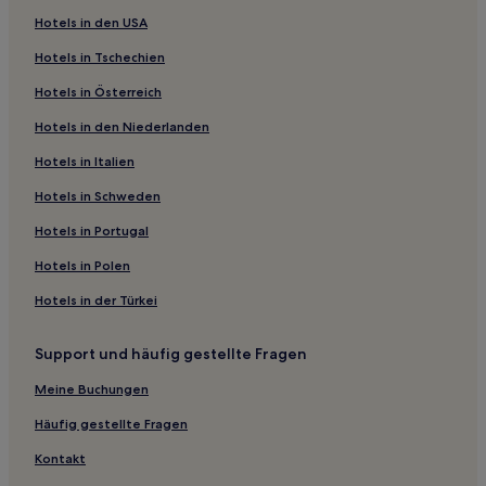
Luxus in Zhoushan
Hotels in den USA
Günstige in Shangcheng
Hotels in Tschechien
Familien in Hangzhou
Hotels in Österreich
Haustierfreundliche in Hangzhou
Hotels in den Niederlanden
Günstige in Xianju
Hotels in Italien
Hotels mit Parkplatz in Kreis Suichang
Hotels in Schweden
Günstige in Yiwu
Hotels in Portugal
Hotels mit Fitnessbereich in Yiwu
Hotels in Polen
Luxus in Yiwu
Hotels in der Türkei
Familien in Yiwu
Hotels mit Pool in Yiwu
Support und häufig gestellte Fragen
Günstige in Quzhou
Meine Buchungen
Hotels mit Parkplatz in Huzhou
Häufig gestellte Fragen
Haustierfreundliche in Huzhou
Kontakt
Luxus in Ningbo