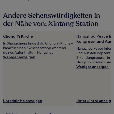
Sterne-
gelten.
Unterkunft
Andere Sehenswürdigkeiten in
der Nähe von: Xintang Station
Chong Yi Kirche
Hangzhou Peace Int
Kongress- und Auss
In Shangcheng findest du Chong Yi Kirche –
ideal für einen Zwischenstopp während
Hangzhou Peace Interna
deines Aufenthalts in Hangzhou.
und Ausstellungszentru
Weniger anzeigen
Erkundungstouren in I
Hangzhou definitiv ein
Weniger anzeigen
Unterkünfte anzeigen
Unterkünfte anzeige