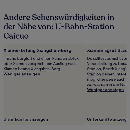
in
den
letzten
Andere Sehenswürdigkeiten in
24 Stunden
für
der Nähe von: U-Bahn-Station
einen
Aufenthalt
Caicuo
mit
1 Übernachtung
von
Xiamen Lvtang Xiangshan-Berg
Xiamen Egret Stadi
2 Erwachsenen
gefunden
Frische Bergluft und einen Panoramablick
Du solltest es nicht ver
wurde.
über Xiamen verspricht ein Ausflug nach
Veranstaltung zu besuc
Preise
Xiamen Lvtang Xiangshan-Berg.
Stadion, Bezirk Xiang'
und
Weniger anzeigen
Stadion deinen Interess
Verfügbarkeiten
möglicherweise auch W
können
zu, was sich in der Näh
sich
Weniger anzeigen
ändern.
Es
können
zusätzliche
Bedingungen
Unterkünfte anzeigen
Unterkünfte anzeige
gelten.