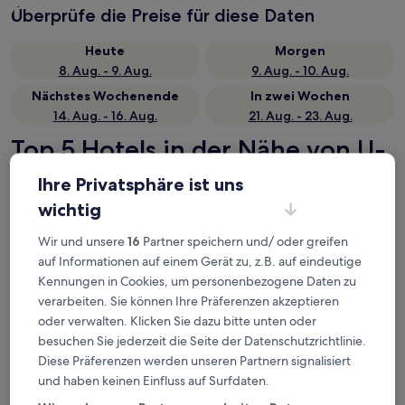
Überprüfe die Preise für diese Daten
Heute
Morgen
8. Aug. - 9. Aug.
9. Aug. - 10. Aug.
Nächstes Wochenende
In zwei Wochen
14. Aug. - 16. Aug.
21. Aug. - 23. Aug.
Top 5 Hotels in der Nähe von U-
Bahn-Station Caicuo auf einen
Ihre Privatsphäre ist uns
Blick
wichtig
C&D Hotel,Xiamen Xiang'an
— 4.5-Sterne-Hotel in Bezirk
Wir und unsere
16
Partner speichern und/ oder greifen
Xiang'an, 8,8 km von U-Bahn-Station Caicuo entfernt.
auf Informationen auf einem Gerät zu, z.B. auf eindeutige
Gästebewertung: 9,8/10 — Außergewöhnlich.
Kennungen in Cookies, um personenbezogene Daten zu
Courtyard By Marriott Xiamen Xiang’An
— 4-Sterne-Hotel in
verarbeiten. Sie können Ihre Präferenzen akzeptieren
Bezirk Xiang'an, 6,8 km von U-Bahn-Station Caicuo entfernt.
oder verwalten. Klicken Sie dazu bitte unten oder
Gästebewertung: 9,0/10 — Wunderbar.
besuchen Sie jederzeit die Seite der Datenschutzrichtlinie.
Yihohotel Xiang'An Xiamen
— 3.5-Sterne-Hotel in Bezirk
Diese Präferenzen werden unseren Partnern signalisiert
Xiang'an, 7,1 km von U-Bahn-Station Caicuo entfernt.
und haben keinen Einfluss auf Surfdaten.
Gästebewertung: 8,4/10 — Sehr gut.