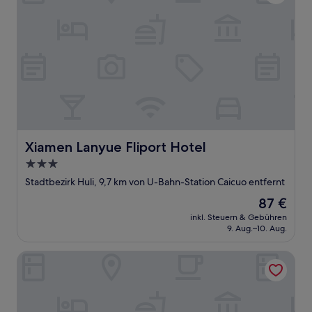
Xiamen Lanyue Fliport Hotel
Xiamen Lanyue Fliport Hotel
3.0-
Sterne-
Stadtbezirk Huli, 9,7 km von U-Bahn-Station Caicuo entfernt
Unterkunft
Der
87 €
Preis
inkl. Steuern & Gebühren
beträgt
9. Aug.–10. Aug.
87 €
Xiamen Tingmei Semi Self-checkin Apartment