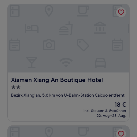
Xiamen Xiang An Boutique Hotel
Xiamen Xiang An Boutique Hotel
Xiamen Xiang An Boutique Hotel
2.0-
Sterne-
Bezirk Xiang'an, 5,6 km von U-Bahn-Station Caicuo entfernt
Unterkunft
Der
18 €
Preis
inkl. Steuern & Gebühren
beträgt
22. Aug.–23. Aug.
18 €
Xiamen Lanyue Fliport Hotel