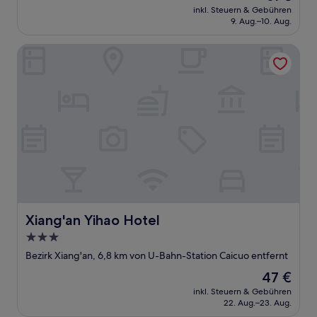
Preis
inkl. Steuern & Gebühren
beträgt
9. Aug.–10. Aug.
61 €
Xiang'an Yihao Hotel
Xiang'an Yihao Hotel
Xiang'an Yihao Hotel
3.0-
Sterne-
Bezirk Xiang'an, 6,8 km von U-Bahn-Station Caicuo entfernt
Unterkunft
Der
47 €
Preis
inkl. Steuern & Gebühren
beträgt
22. Aug.–23. Aug.
47 €