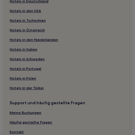
Hotels in Deutschland
Hotels nahe Yuyuan-Garten
Hotels in den USA
Bezirk Xiang'an: Hotels
Hotels in Tschechien
Jinjiang Hotels
Hotels in Österreich
Stadtbezirk Siming: Hotels
Hotels in den Niederlanden
Hotels nahe Bahnhof Xiamen Nord
Hotels nahe Xiamen Brücke
Hotels in Italien
Hotels nahe Hi Heaven
Hotels in Schweden
Hotels nahe Gulangyu Klavierkunstmuseum
Hotels in Portugal
Stadtbezirk Tong'an: Hotels
Hotels in Polen
Hotels nahe Fährkai Wutong
Hotels in der Türkei
Xiamen Hotels
Support und häufig gestellte Fragen
Hotels nahe Nanputuo Temple
Stadtbezirk Jimei: Hotels
Meine Buchungen
Hotels nahe Botanischer Garten Xiamen
Häufig gestellte Fragen
Stadtbezirk Huli: Hotels
Kontakt