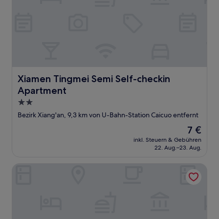
Xiamen Tingmei Semi Self-checkin Apartment
Xiamen Tingmei Semi Self-checkin
Apartment
2.0-
Sterne-
Bezirk Xiang'an, 9,3 km von U-Bahn-Station Caicuo entfernt
Unterkunft
Der
7 €
Preis
inkl. Steuern & Gebühren
beträgt
22. Aug.–23. Aug.
7 €
Homtel by POLTTON