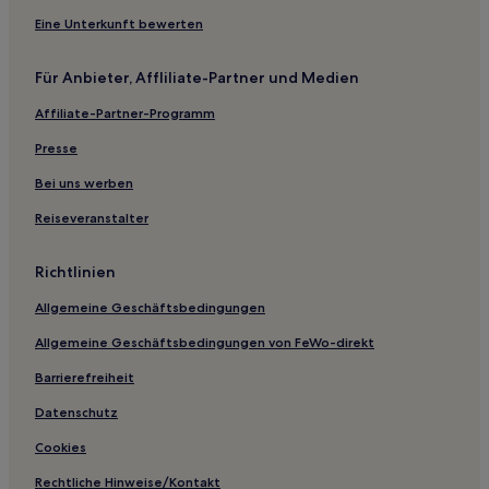
Hotels nahe Xiamen Lvtang Xiangshan-Berg
Eine Unterkunft bewerten
Hotels nahe Huandao Straße Muzhan Allee
Für Anbieter, Affliliate-Partner und Medien
Dongshi Hotels
Affiliate-Partner-Programm
Hotels nahe Haiwan-Park
Hotels nahe Gulangyu
Presse
Haicang: Hotels
Bei uns werben
Hotels nahe Xiamen-Universität
Reiseveranstalter
Hotels nahe Botanischer Garten Wanshi
Richtlinien
Hotels nahe Hulishan Festung
Allgemeine Geschäftsbedingungen
Hotels nahe SM City Xiamen
Allgemeine Geschäftsbedingungen von FeWo-direkt
Hotels nahe U-Bahn-Station Haicang Business Center
Hotels nahe Terminal Xiamen-Gulangyu
Barrierefreiheit
Hecuo: Hotels
Datenschutz
Hotels mit Parkplatz in Sanming
Cookies
Günstige in Nanjing
Rechtliche Hinweise/Kontakt