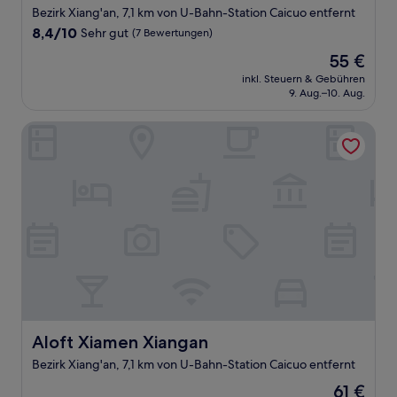
Sterne-
Bezirk Xiang'an, 7,1 km von U-Bahn-Station Caicuo entfernt
Unterkunft
8.4
8,4/10
Sehr gut
(7 Bewertungen)
von
Der
55 €
10,
Preis
Sehr
inkl. Steuern & Gebühren
beträgt
9. Aug.–10. Aug.
gut,
55 €
(7
Bewertungen)
Aloft Xiamen Xiangan
Aloft Xiamen Xiangan
Aloft Xiamen Xiangan
Bezirk Xiang'an, 7,1 km von U-Bahn-Station Caicuo entfernt
Der
61 €