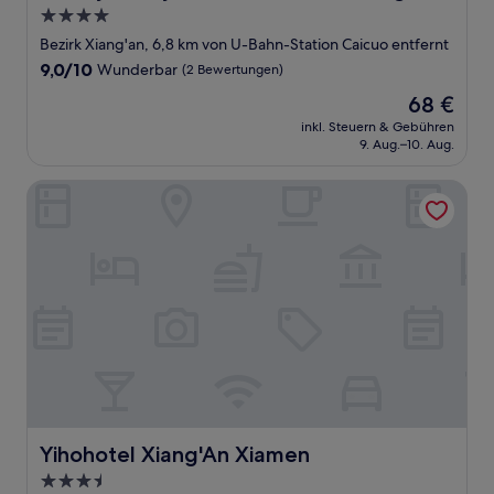
4.0-
Sterne-
Bezirk Xiang'an, 6,8 km von U-Bahn-Station Caicuo entfernt
Unterkunft
9.0
9,0/10
Wunderbar
(2 Bewertungen)
von
Der
68 €
10,
Preis
Wunderbar,
inkl. Steuern & Gebühren
beträgt
9. Aug.–10. Aug.
(2
68 €
Bewertungen)
Yihohotel Xiang'An Xiamen
Yihohotel Xiang'An Xiamen
Yihohotel Xiang'An Xiamen
3.5-