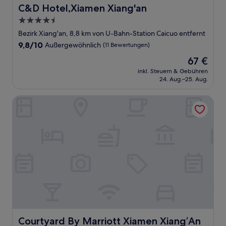
C&D Hotel,Xiamen Xiang'an
C&D Hotel,Xiamen Xiang'an
4.5-
Sterne-
Bezirk Xiang'an, 8,8 km von U-Bahn-Station Caicuo entfernt
Unterkunft
9.8
9,8/10
Außergewöhnlich
(11 Bewertungen)
von
Der
67 €
10,
Preis
Außergewöhnlich,
inkl. Steuern & Gebühren
beträgt
24. Aug.–25. Aug.
(11
67 €
Bewertungen)
Courtyard By Marriott Xiamen Xiang’An
Courtyard By Marriott Xiamen Xiang’An
Courtyard By Marriott Xiamen Xiang’An