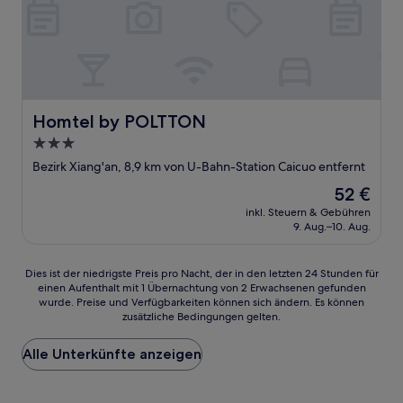
Homtel by POLTTON
Homtel by POLTTON
3.0-
Sterne-
Bezirk Xiang'an, 8,9 km von U-Bahn-Station Caicuo entfernt
Unterkunft
Der
52 €
Preis
inkl. Steuern & Gebühren
beträgt
9. Aug.–10. Aug.
52 €
Dies
Dies ist der niedrigste Preis pro Nacht, der in den letzten 24 Stunden für
einen Aufenthalt mit 1 Übernachtung von 2 Erwachsenen gefunden
ist
wurde. Preise und Verfügbarkeiten können sich ändern. Es können
der
zusätzliche Bedingungen gelten.
niedrigste
Preis
Alle Unterkünfte anzeigen
pro
Nacht,
der