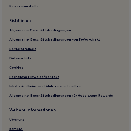
Hotels mit Wellnessbereich in Jiangsu
Reiseveranstalter
Business in Jiangsu
Richtlinien
Luxus in Shangxinhe
Allgemeine Geschäftsbedingungen
Business in Gaoyou
Allgemeine Geschäftsbedingungen von FeWo-direkt
Günstige in Kunshan
Günstige in Rugao
Barrierefreiheit
Hotels mit inbegriffenem Frühstück in Wuzhong
Datenschutz
Günstige in Wuzhong
Cookies
Hotels mit Pool in Wuzhong
Rechtliche Hinweise/Kontakt
Luxus in Wuzhong
Inhaltsrichtlinien und Melden von Inhalten
5-Sterne-Hotels in Suzhou
Allgemeine Geschäftsbedingungen für Hotels.com Rewards
2-Sterne-Hotels in Suzhou
Weitere Informationen
3-Sterne-Hotels in Suzhou
4-Sterne-Hotels in Suzhou
Über uns
2-Sterne-Hotels in Tinghu Bezirk
Karriere