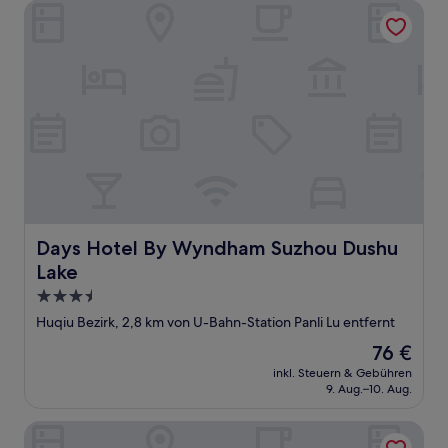
Days Hotel By Wyndham Suzhou Dushu Lake
Days Hotel By Wyndham Suzhou Dushu Lake
Days Hotel By Wyndham Suzhou Dushu
Lake
3.5-
Sterne-
Huqiu Bezirk, 2,8 km von U-Bahn-Station Panli Lu entfernt
Unterkunft
Der
76 €
Preis
inkl. Steuern & Gebühren
beträgt
9. Aug.–10. Aug.
76 €
Ji Hotel