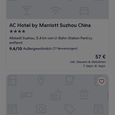
AC Hotel by Marriott Suzhou China
AC Hotel by Marriott Suzhou China
4.0-
Sterne-
Altstadt Suzhou, 5,4 km von U-Bahn-Station Panli Lu
Unterkunft
entfernt
9.4
9,4/10
Außergewöhnlich
(77 Bewertungen)
von
Der
57 €
10,
Preis
Außergewöhnlich,
inkl. Steuern & Gebühren
beträgt
7. Sept.–8. Sept.
(77
57 €
Bewertungen)
Courtyard by Marriott Suzhou Mudu