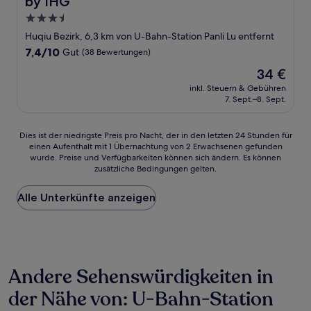
by IHG
3.5-
Sterne-
Huqiu Bezirk, 6,3 km von U-Bahn-Station Panli Lu entfernt
Unterkunft
7.4
7,4/10
Gut
(38 Bewertungen)
von
Der
34 €
10,
Preis
Gut,
inkl. Steuern & Gebühren
beträgt
7. Sept.–8. Sept.
(38
34 €
Bewertungen)
Dies
Dies ist der niedrigste Preis pro Nacht, der in den letzten 24 Stunden für
einen Aufenthalt mit 1 Übernachtung von 2 Erwachsenen gefunden
ist
wurde. Preise und Verfügbarkeiten können sich ändern. Es können
der
zusätzliche Bedingungen gelten.
niedrigste
Preis
Alle Unterkünfte anzeigen
pro
Nacht,
der
in
den
letzten
Andere Sehenswürdigkeiten in
24 Stunden
für
der Nähe von: U-Bahn-Station
einen
Aufenthalt