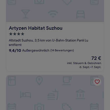
Artyzen Habitat Suzhou
Artyzen Habitat Suzhou
4.0-
Sterne-
Altstadt Suzhou, 3,5 km von U-Bahn-Station Panli Lu
Unterkunft
entfernt
9.4
9,4/10
Außergewöhnlich
(14 Bewertungen)
von
Der
72 €
10,
Preis
Außergewöhnlich,
inkl. Steuern & Gebühren
beträgt
6. Sept.–7. Sept.
(14
72 €
Bewertungen)
suzhouxiangzhiwujiudian