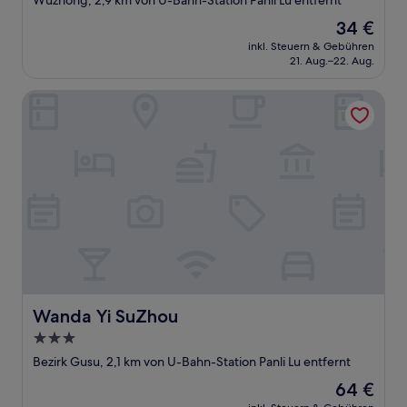
Wuzhong, 2,9 km von U-Bahn-Station Panli Lu entfernt
Unterkunft
Der
34 €
Preis
inkl. Steuern & Gebühren
beträgt
21. Aug.–22. Aug.
34 €
Wanda Yi SuZhou
Wanda Yi SuZhou
Wanda Yi SuZhou
3.0-
Sterne-
Bezirk Gusu, 2,1 km von U-Bahn-Station Panli Lu entfernt
Unterkunft
Der
64 €
Preis