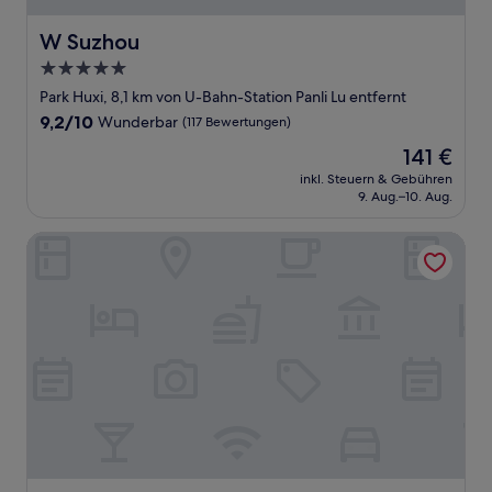
W Suzhou
W Suzhou
5.0-
Sterne-
Park Huxi, 8,1 km von U-Bahn-Station Panli Lu entfernt
Unterkunft
9.2
9,2/10
Wunderbar
(117 Bewertungen)
von
Der
141 €
10,
Preis
Wunderbar,
inkl. Steuern & Gebühren
beträgt
9. Aug.–10. Aug.
(117
141 €
Bewertungen)
Courtyard by Marriott Suzhou