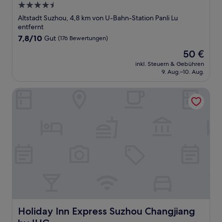
4.5-
Sterne-
Altstadt Suzhou, 4,8 km von U-Bahn-Station Panli Lu
Unterkunft
entfernt
7.8
7,8/10
Gut
(176 Bewertungen)
von
Der
50 €
10,
Preis
Gut,
inkl. Steuern & Gebühren
beträgt
9. Aug.–10. Aug.
(176
50 €
Bewertungen)
Holiday Inn Express Suzhou Changjiang by IHG
Holiday Inn Express Suzhou Changjiang by IHG
Holiday Inn Express Suzhou Changjiang