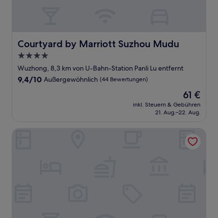
Courtyard by Marriott Suzhou Mudu
Courtyard by Marriott Suzhou Mudu
4.0-
Sterne-
Wuzhong, 8,3 km von U-Bahn-Station Panli Lu entfernt
Unterkunft
9.4
9,4/10
Außergewöhnlich
(44 Bewertungen)
von
Der
61 €
10,
Preis
Außergewöhnlich,
inkl. Steuern & Gebühren
beträgt
21. Aug.–22. Aug.
(44
61 €
Bewertungen)
Shangri-La Suzhou