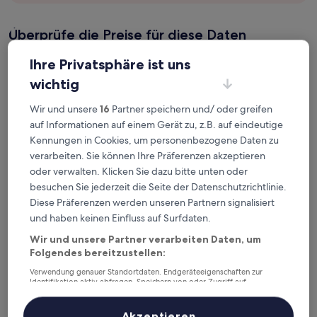
Überprüfe die Preise für diese Daten
Heute
Morgen
Ihre Privatsphäre ist uns
8. Aug. - 9. Aug.
9. Aug. - 10. Aug.
wichtig
Nächstes Wochenende
In zwei Wochen
Wir und unsere
16
Partner speichern und/ oder greifen
14. Aug. - 16. Aug.
21. Aug. - 23. Aug.
auf Informationen auf einem Gerät zu, z.B. auf eindeutige
Kennungen in Cookies, um personenbezogene Daten zu
Empfohlene Unterkünfte
Preis (aufsteigend)
Ent
verarbeiten. Sie können Ihre Präferenzen akzeptieren
Deine Ausgangsbasis nahe
oder verwalten. Klicken Sie dazu bitte unten oder
besuchen Sie jederzeit die Seite der Datenschutzrichtlinie.
Station Nanjingyuanrendong
Diese Präferenzen werden unseren Partnern signalisiert
und haben keinen Einfluss auf Surfdaten.
The Westin Nanjing Resort & Spa
Wir und unsere Partner verarbeiten Daten, um
Folgendes bereitzustellen:
Verwendung genauer Standortdaten. Endgeräteeigenschaften zur
Identifikation aktiv abfragen. Speichern von oder Zugriff auf
Informationen auf einem Endgerät. Personalisierte Werbung und
Inhalte, Messung von Werbeleistung und der Performance von Inhalten,
Zielgruppenforschung sowie Entwicklung und Verbesserung von
Akzeptieren