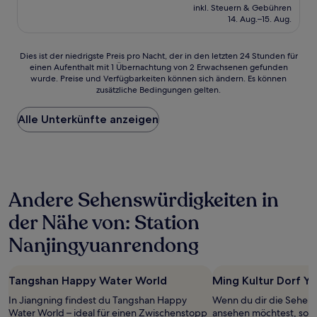
Preis
inkl. Steuern & Gebühren
beträgt
14. Aug.–15. Aug.
24 €
Dies
Dies ist der niedrigste Preis pro Nacht, der in den letzten 24 Stunden für
einen Aufenthalt mit 1 Übernachtung von 2 Erwachsenen gefunden
ist
wurde. Preise und Verfügbarkeiten können sich ändern. Es können
der
zusätzliche Bedingungen gelten.
niedrigste
Preis
Alle Unterkünfte anzeigen
pro
Nacht,
der
in
den
letzten
Andere Sehenswürdigkeiten in
24 Stunden
für
der Nähe von: Station
einen
Aufenthalt
Nanjingyuanrendong
mit
1 Übernachtung
von
Tangshan Happy Water World
Ming Kultur Dorf Y
2 Erwachsenen
gefunden
In Jiangning findest du Tangshan Happy
Wenn du dir die Sehens
wurde.
Water World – ideal für einen Zwischenstopp
ansehen möchtest, sollt