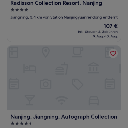
Radisson Collection Resort, Nanjing
Radisson Collection Resort, Nanjing
4.0-
Sterne-
Jiangning, 3,4 km von Station Nanjingyuanrendong entfernt
Unterkunft
Der
107 €
Preis
inkl. Steuern & Gebühren
beträgt
9. Aug.–10. Aug.
107 €
Nanjing, Jiangning, Autograph Collection
Nanjing, Jiangning, Autograph Collection
Nanjing, Jiangning, Autograph Collection
4.5-