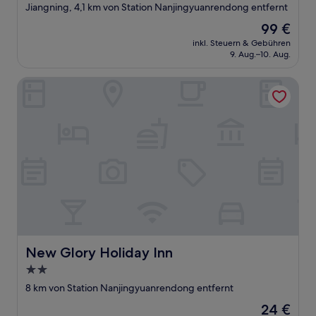
Sterne-
Jiangning, 4,1 km von Station Nanjingyuanrendong entfernt
Unterkunft
Der
99 €
Preis
inkl. Steuern & Gebühren
beträgt
9. Aug.–10. Aug.
99 €
New Glory Holiday Inn
New Glory Holiday Inn
New Glory Holiday Inn
2.0-
Sterne-
8 km von Station Nanjingyuanrendong entfernt
Unterkunft
Der
24 €