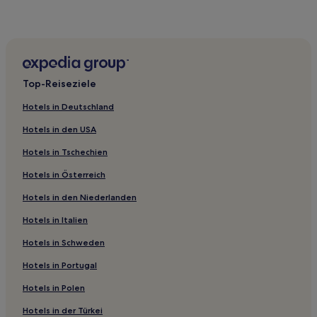
Aparthotels in Wuxi
Aparthotels in Suzhou
Günstige in Jiangyin
Familien in Nantong
Top-Reiseziele
Familien in Yancheng
Hotels in Deutschland
Günstige in Yancheng
Hotels in den USA
Hotels mit Parkplatz in Yangzhou
Hotels in Tschechien
Familien in Xuzhou
Hotels in Österreich
Günstige in Guangling Bezirk
Hotels in den Niederlanden
Günstige in Yixing
Luxus in Taicang
Hotels in Italien
Hotels mit Thermalbad in Nanjing
Hotels in Schweden
Hotels mit Wellnessbereich in Suzhou
Hotels in Portugal
Hotels mit Thermalbad in Suzhou
Hotels in Polen
Hotels mit Parkplatz in Suzhou
Hotels in der Türkei