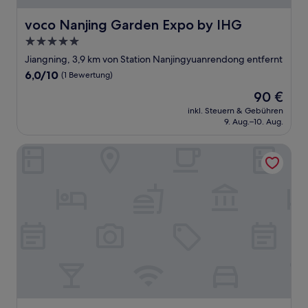
voco Nanjing Garden Expo by IHG
voco Nanjing Garden Expo by IHG
5.0-
Sterne-
Jiangning, 3,9 km von Station Nanjingyuanrendong entfernt
Unterkunft
6.0
6,0/10
(1 Bewertung)
von
Der
90 €
10,
Preis
(1
inkl. Steuern & Gebühren
beträgt
9. Aug.–10. Aug.
Bewertung)
90 €
Radisson Collection Resort, Nanjing