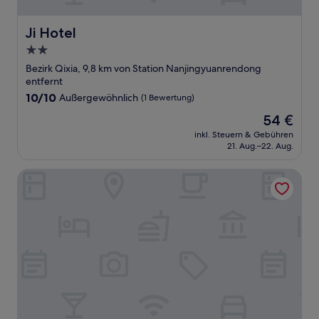
Ji Hotel
Ji Hotel
2.0-
Sterne-
Bezirk Qixia, 9,8 km von Station Nanjingyuanrendong
Unterkunft
entfernt
10.0
10/10
Außergewöhnlich
(1 Bewertung)
von
Der
54 €
10,
Preis
Außergewöhnlich,
inkl. Steuern & Gebühren
beträgt
21. Aug.–22. Aug.
(1
54 €
Bewertung)
Hotel Indigo Nanjing Garden Expo by IHG