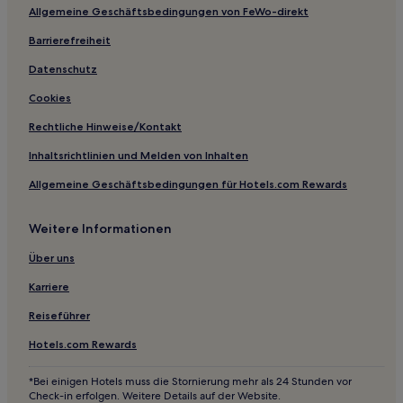
Allgemeine Geschäftsbedingungen von FeWo-direkt
Günstige in Sihong County
Günstige in Changzhou
Barrierefreiheit
Luxus in Changzhou
Datenschutz
Günstige in Stadtbezirk Jintan
Cookies
Hotels mit Wellnessbereich in Jiangsu
Rechtliche Hinweise/Kontakt
Familien in Jiangsu
Inhaltsrichtlinien und Melden von Inhalten
Business in Jiangsu
Allgemeine Geschäftsbedingungen für Hotels.com Rewards
Hotels mit Parkplatz in Jiangsu
Weitere Informationen
Günstige in Jiangsu
Luxus in Shangxinhe
Über uns
Business in Gaoyou
Karriere
Günstige in Kunshan
Reiseführer
Günstige in Rugao
Hotels.com Rewards
Luxus in Wuzhong
*Bei einigen Hotels muss die Stornierung mehr als 24 Stunden vor
Hotels mit inbegriffenem Frühstück in Wuzhong
Check-in erfolgen. Weitere Details auf der Website.