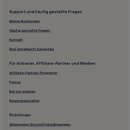
Hotels mit Küchenzeile in Suzhou
Support und häufig gestellte Fragen
Günstige in Suzhou
Hotels mit Fitnessbereich in Suzhou
Meine Buchungen
Familien in Suzhou
Häufig gestellte Fragen
Lgbtqia-Freundliche in Suzhou
Kontakt
Günstige in Dongtai
Eine Unterkunft bewerten
Luxus in Zhangjiagang
Für Anbieter, Affliliate-Partner und Medien
Günstige in Zhangjiagang
Affiliate-Partner-Programm
Günstige in Xinghua
Business in Changshu
Presse
Familien in Changshu
Bei uns werben
Hotels mit Parkplatz in Lianyungang
Reiseveranstalter
Luxus in Wuxi
Richtlinien
Hotels mit Parkplatz in Tongli
Allgemeine Geschäftsbedingungen
Günstige in Jingjiang