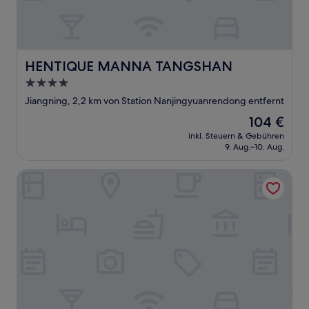
HENTIQUE MANNA TANGSHAN
HENTIQUE MANNA TANGSHAN
4.0-
Sterne-
Jiangning, 2,2 km von Station Nanjingyuanrendong entfernt
Unterkunft
Der
104 €
Preis
inkl. Steuern & Gebühren
beträgt
9. Aug.–10. Aug.
104 €
Ji Hotel