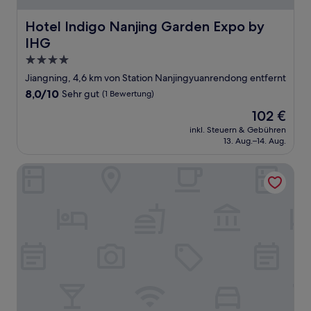
Hotel Indigo Nanjing Garden Expo by IHG
Hotel Indigo Nanjing Garden Expo by
IHG
4.0-
Sterne-
Jiangning, 4,6 km von Station Nanjingyuanrendong entfernt
Unterkunft
8.0
8,0/10
Sehr gut
(1 Bewertung)
von
Der
102 €
10,
Preis
Sehr
inkl. Steuern & Gebühren
beträgt
13. Aug.–14. Aug.
gut,
102 €
(1
Bewertung)
voco Nanjing Garden Expo by IHG