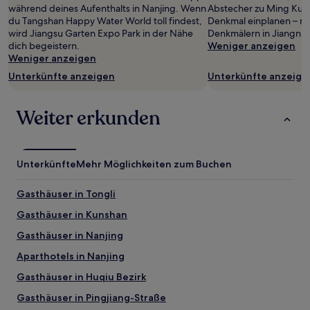
Preise
während deines Aufenthalts in Nanjing. Wenn
Abstecher zu Ming Kult
und
du Tangshan Happy Water World toll findest,
Denkmal einplanen – nur
Verfügbarkeiten
wird Jiangsu Garten Expo Park in der Nähe
Denkmälern in Jiangnin
können
dich begeistern.
Weniger anzeigen
sich
Weniger anzeigen
ändern.
Unterkünfte anzeigen
Unterkünfte anzeige
Es
können
zusätzliche
Weiter erkunden
Bedingungen
gelten.
Unterkünfte
Mehr Möglichkeiten zum Buchen
Gasthäuser in Tongli
Gasthäuser in Kunshan
Gasthäuser in Nanjing
Aparthotels in Nanjing
Gasthäuser in Huqiu Bezirk
Gasthäuser in Pingjiang-Straße