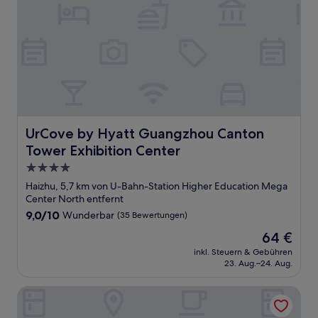
UrCove by Hyatt Guangzhou Canton Tower Exhibition C
UrCove by Hyatt Guangzhou Canton
Tower Exhibition Center
4.0-
Sterne-
Haizhu, 5,7 km von U-Bahn-Station Higher Education Mega
Unterkunft
Center North entfernt
9.0
9,0/10
Wunderbar
(35 Bewertungen)
von
Der
64 €
10,
Preis
Wunderbar,
inkl. Steuern & Gebühren
beträgt
23. Aug.–24. Aug.
(35
64 €
Bewertungen)
Holiday Inn Express Guangzhou University Town by IHG