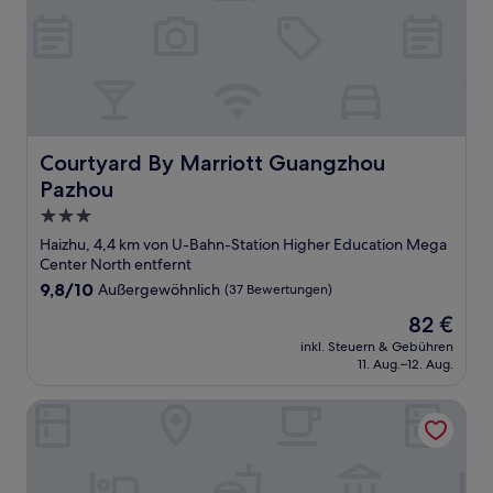
Courtyard By Marriott Guangzhou Pazhou
Courtyard By Marriott Guangzhou
Pazhou
3.0-
Sterne-
Haizhu, 4,4 km von U-Bahn-Station Higher Education Mega
Unterkunft
Center North entfernt
9.8
9,8/10
Außergewöhnlich
(37 Bewertungen)
von
Der
82 €
10,
Preis
Außergewöhnlich,
inkl. Steuern & Gebühren
beträgt
11. Aug.–12. Aug.
(37
82 €
Bewertungen)
JINJU ART HOTEL