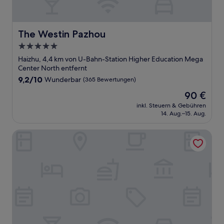
The Westin Pazhou
The Westin Pazhou
5.0-
Sterne-
Haizhu, 4,4 km von U-Bahn-Station Higher Education Mega
Unterkunft
Center North entfernt
9.2
9,2/10
Wunderbar
(365 Bewertungen)
von
Der
90 €
10,
Preis
Wunderbar,
inkl. Steuern & Gebühren
beträgt
14. Aug.–15. Aug.
(365
90 €
Bewertungen)
Mant International Hotel Ancient Whampoa Anchorage Sc