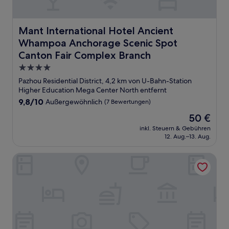
Mant International Hotel Ancient Whampoa Anchorage S
Mant International Hotel Ancient
Whampoa Anchorage Scenic Spot
Canton Fair Complex Branch
4.0-
Sterne-
Pazhou Residential District, 4,2 km von U-Bahn-Station
Unterkunft
Higher Education Mega Center North entfernt
9.8
9,8/10
Außergewöhnlich
(7 Bewertungen)
von
Der
50 €
10,
Preis
Außergewöhnlich,
inkl. Steuern & Gebühren
beträgt
12. Aug.–13. Aug.
(7
50 €
Bewertungen)
InterContinental Guangzhou Exhibition Center by IHG