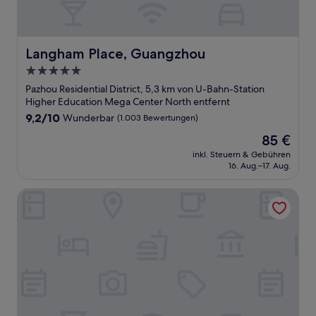
Langham Place, Guangzhou
Langham Place, Guangzhou
5.0-
Sterne-
Pazhou Residential District, 5,3 km von U-Bahn-Station
Unterkunft
Higher Education Mega Center North entfernt
9.2
9,2/10
Wunderbar
(1.003 Bewertungen)
von
Der
85 €
10,
Preis
Wunderbar,
inkl. Steuern & Gebühren
beträgt
16. Aug.–17. Aug.
(1.003
85 €
Bewertungen)
The Westin Pazhou