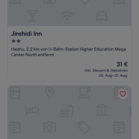
Jinshidi Inn
Jinshidi Inn
2.0-
Sterne-
Haizhu, 2,2 km von U-Bahn-Station Higher Education Mega
Unterkunft
Center North entfernt
Der
31 €
Preis
inkl. Steuern & Gebühren
beträgt
20. Aug.–21. Aug.
31 €
Langham Place, Guangzhou