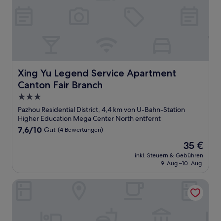
Xing Yu Legend Service Apartment Canton Fair Branch
Xing Yu Legend Service Apartment
Canton Fair Branch
3.0-
Sterne-
Pazhou Residential District, 4,4 km von U-Bahn-Station
Unterkunft
Higher Education Mega Center North entfernt
7.6
7,6/10
Gut
(4 Bewertungen)
von
Der
35 €
10,
Preis
Gut,
inkl. Steuern & Gebühren
beträgt
9. Aug.–10. Aug.
(4
35 €
Bewertungen)
Chateau Star River Guangzhou