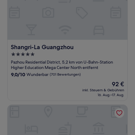
Shangri-La Guangzhou
Shangri-La Guangzhou
5.0-
Sterne-
Pazhou Residential District, 5,2 km von U-Bahn-Station
Unterkunft
Higher Education Mega Center North entfernt
9.0
9,0/10
Wunderbar
(701 Bewertungen)
von
Der
92 €
10,
Preis
Wunderbar,
inkl. Steuern & Gebühren
beträgt
16. Aug.–17. Aug.
(701
92 €
Bewertungen)
Courtyard By Marriott Guangzhou Pazhou