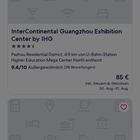
InterContinental Guangzhou Exhibition Center by IHG
InterContinental Guangzhou Exhibition
Center by IHG
4.5-
Sterne-
Pazhou Residential District, 4,9 km von U-Bahn-Station
Unterkunft
Higher Education Mega Center North entfernt
9.4
9,4/10
Außergewöhnlich
(118 Bewertungen)
von
Der
85 €
10,
Preis
Außergewöhnlich,
inkl. Steuern & Gebühren
beträgt
30. Aug.–31. Aug.
(118
85 €
Bewertungen)
Echarm Hotel - Guangzhou Jinrongcheng Dongpu Subway