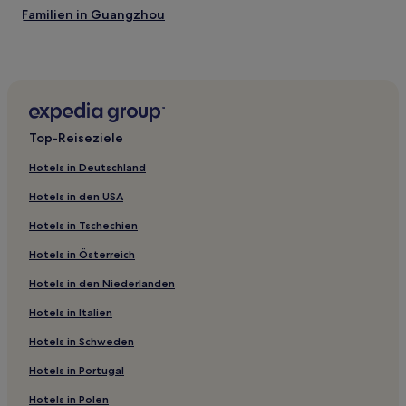
Familien in Guangzhou
Hotels mit Wellnessbereich in Liedecun
Luxus in Liedecun
Hotels mit Parkplatz in Stadtbezirk Sanshui
Hotels mit Pool in Dongguan
Top-Reiseziele
Hotels mit Wellnessbereich in Dongguan
Hotels in Deutschland
Hotels mit Fitnessbereich in Dongguan
Hotels in den USA
Luxus in Dongguan
Hotels in Tschechien
Hotels mit Parkplatz in Dongguan
Hotels in Österreich
Günstige in Dongguan
Hotels in den Niederlanden
Hotels mit Fitnessbereich in Humen
Hotels mit Parkplatz in Humen
Hotels in Italien
Günstige nahe Shenzhen Lianhuashan Park
Hotels in Schweden
Golf in Zhuhai
Hotels in Portugal
Luxus in Zhuhai
Hotels in Polen