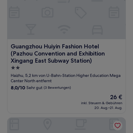
Guangzhou Huiyin Fashion Hotel (Pazhou Convention and
Guangzhou Huiyin Fashion Hotel
(Pazhou Convention and Exhibition
Xingang East Subway Station)
2.0-
Sterne-
Haizhu, 5,2 km von U-Bahn-Station Higher Education Mega
Unterkunft
Center North entfernt
8.0
8,0/10
Sehr gut
(3 Bewertungen)
von
Der
26 €
10,
Preis
Sehr
inkl. Steuern & Gebühren
beträgt
20. Aug.–21. Aug.
gut,
26 €
(3
Bewertungen)
Vienna 3 Best Hotel Guangzhou Canton