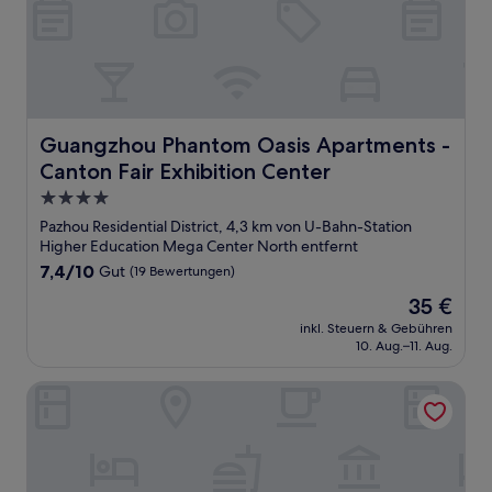
Guangzhou Phantom Oasis Apartments - Canton Fair Exh
Guangzhou Phantom Oasis Apartments -
Canton Fair Exhibition Center
4.0-
Sterne-
Pazhou Residential District, 4,3 km von U-Bahn-Station
Unterkunft
Higher Education Mega Center North entfernt
7.4
7,4/10
Gut
(19 Bewertungen)
von
Der
35 €
10,
Preis
Gut,
inkl. Steuern & Gebühren
beträgt
10. Aug.–11. Aug.
(19
35 €
Bewertungen)
Xing Yu Legend Service Apartment Canton Fair Branch