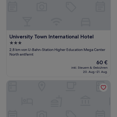
University Town International Hotel
University Town International Hotel
3.0-
Sterne-
2,8 km von U-Bahn-Station Higher Education Mega Center
Unterkunft
North entfernt
Der
60 €
Preis
inkl. Steuern & Gebühren
beträgt
20. Aug.–21. Aug.
60 €
Jinshidi Inn