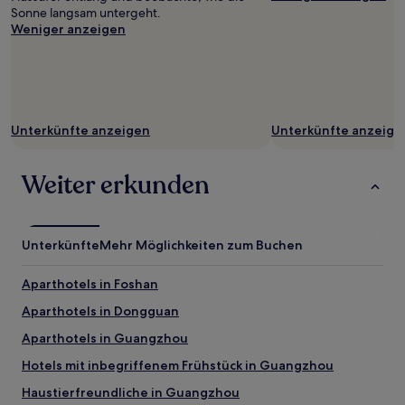
ändern.
Sonne langsam untergeht.
Es
Weniger anzeigen
können
zusätzliche
Bedingungen
gelten.
Unterkünfte anzeigen
Unterkünfte anzeige
Weiter erkunden
Unterkünfte
Mehr Möglichkeiten zum Buchen
Aparthotels in Foshan
Aparthotels in Dongguan
Aparthotels in Guangzhou
Hotels mit inbegriffenem Frühstück in Guangzhou
Haustierfreundliche in Guangzhou