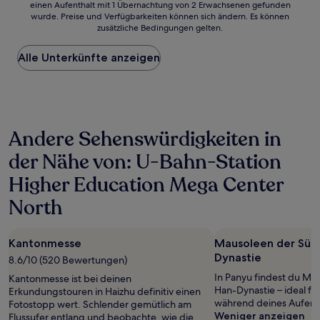
einen Aufenthalt mit 1 Übernachtung von 2 Erwachsenen gefunden
ist
wurde. Preise und Verfügbarkeiten können sich ändern. Es können
der
zusätzliche Bedingungen gelten.
niedrigste
Preis
Alle Unterkünfte anzeigen
pro
Nacht,
der
in
den
letzten
Andere Sehenswürdigkeiten in
24 Stunden
für
der Nähe von: U-Bahn-Station
einen
Aufenthalt
Higher Education Mega Center
mit
1 Übernachtung
North
von
2 Erwachsenen
gefunden
Kantonmesse
Mausoleen der Südl
wurde.
Dynastie
8.6/10 (520 Bewertungen)
Preise
und
In Panyu findest du Ma
Kantonmesse ist bei deinen
Verfügbarkeiten
Han-Dynastie – ideal f
Erkundungstouren in Haizhu definitiv einen
können
während deines Aufent
Fotostopp wert. Schlender gemütlich am
sich
Weniger anzeigen
Flussufer entlang und beobachte, wie die