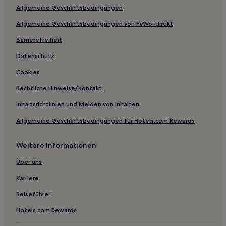
Allgemeine Geschäftsbedingungen
Günstige in Huanshi Dong Lu
Allgemeine Geschäftsbedingungen von FeWo-direkt
Hotels mit Parkplatz in Huanshi Dong Lu
Hotels mit Parkplatz in Tangxia
Barrierefreiheit
Hotels mit Parkplatz in Daliang
Datenschutz
Familien in Nansha
Cookies
Hotels mit Pool in Nansha
Rechtliche Hinweise/Kontakt
Günstige in Sihui
Inhaltsrichtlinien und Melden von Inhalten
Hotels mit Pool in Chancheng
Allgemeine Geschäftsbedingungen für Hotels.com Rewards
Familien in Chancheng
Weitere Informationen
Hotels mit Fitnessbereich in Chancheng
Günstige in Chancheng
Über uns
Hotels mit Wellnessbereich in Guangdong
Karriere
Luxus in Guangdong
Reiseführer
Lgbtqia-Freundliche in Guangdong
Hotels.com Rewards
Luxus in Shajing