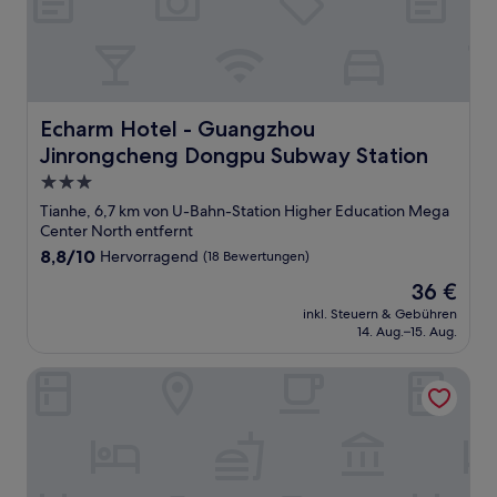
Echarm Hotel - Guangzhou Jinrongcheng Dongpu Subwa
Echarm Hotel - Guangzhou
Jinrongcheng Dongpu Subway Station
3.0-
Sterne-
Tianhe, 6,7 km von U-Bahn-Station Higher Education Mega
Unterkunft
Center North entfernt
8.8
8,8/10
Hervorragend
(18 Bewertungen)
von
Der
36 €
10,
Preis
Hervorragend,
inkl. Steuern & Gebühren
beträgt
14. Aug.–15. Aug.
(18
36 €
Bewertungen)
Guangzhou Phantom Oasis Apartments - Canton Fair Exhib