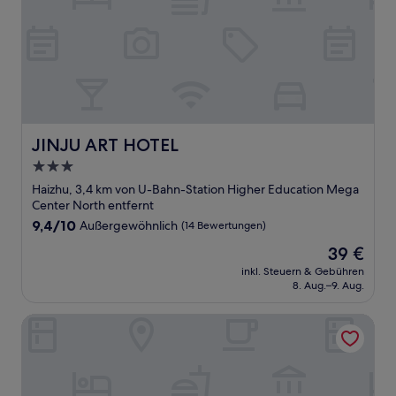
JINJU ART HOTEL
JINJU ART HOTEL
3.0-
Sterne-
Haizhu, 3,4 km von U-Bahn-Station Higher Education Mega
Unterkunft
Center North entfernt
9.4
9,4/10
Außergewöhnlich
(14 Bewertungen)
von
Der
39 €
10,
Preis
Außergewöhnlich,
inkl. Steuern & Gebühren
beträgt
8. Aug.–9. Aug.
(14
39 €
Bewertungen)
Guangzhou Huiyin Fashion Hotel (Pazhou Convention and E