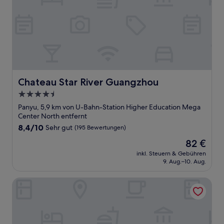
Chateau Star River Guangzhou
Chateau Star River Guangzhou
4.5-
Sterne-
Panyu, 5,9 km von U-Bahn-Station Higher Education Mega
Unterkunft
Center North entfernt
8.4
8,4/10
Sehr gut
(195 Bewertungen)
von
Der
82 €
10,
Preis
Sehr
inkl. Steuern & Gebühren
beträgt
9. Aug.–10. Aug.
gut,
82 €
(195
Bewertungen)
Shangri-La Guangzhou