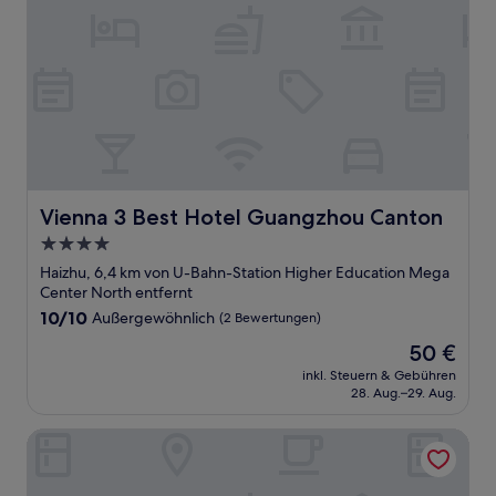
Vienna 3 Best Hotel Guangzhou Canton
Vienna 3 Best Hotel Guangzhou Canton
4.0-
Sterne-
Haizhu, 6,4 km von U-Bahn-Station Higher Education Mega
Unterkunft
Center North entfernt
10.0
10/10
Außergewöhnlich
(2 Bewertungen)
von
Der
50 €
10,
Preis
Außergewöhnlich,
inkl. Steuern & Gebühren
beträgt
28. Aug.–29. Aug.
(2
50 €
Bewertungen)
UrCove by Hyatt Guangzhou Canton Tower Exhibition Cen