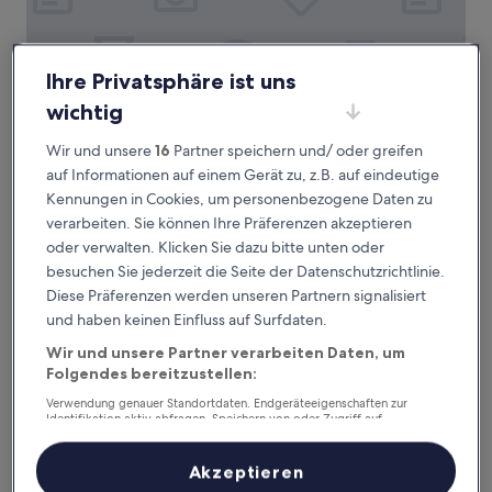
Ihre Privatsphäre ist uns
wichtig
Guangzhou Xanadu Hotel, Vignette Collection by IHG
Guangzhou Xanadu Hotel, Vignette
Collection by IHG
Wir und unsere
16
Partner speichern und/ oder greifen
4.0-
auf Informationen auf einem Gerät zu, z.B. auf eindeutige
Sterne-
Kennungen in Cookies, um personenbezogene Daten zu
Haizhu, 1,6 km von U-Bahn-Station Higher Education Mega
Unterkunft
Center North entfernt
verarbeiten. Sie können Ihre Präferenzen akzeptieren
8.8
8,8/10
Hervorragend
(21 Bewertungen)
oder verwalten. Klicken Sie dazu bitte unten oder
von
besuchen Sie jederzeit die Seite der Datenschutzrichtlinie.
Der
90 €
10,
Preis
Diese Präferenzen werden unseren Partnern signalisiert
Hervorragend,
inkl. Steuern & Gebühren
beträgt
und haben keinen Einfluss auf Surfdaten.
9. Aug.–10. Aug.
(21
90 €
Bewertungen)
Wir und unsere Partner verarbeiten Daten, um
GHIC The Mulian Hotel of Bio-island Guangzhou
Folgendes bereitzustellen:
Verwendung genauer Standortdaten. Endgeräteeigenschaften zur
Identifikation aktiv abfragen. Speichern von oder Zugriff auf
Informationen auf einem Endgerät. Personalisierte Werbung und
Inhalte, Messung von Werbeleistung und der Performance von Inhalten,
Zielgruppenforschung sowie Entwicklung und Verbesserung von
Akzeptieren
Angeboten.