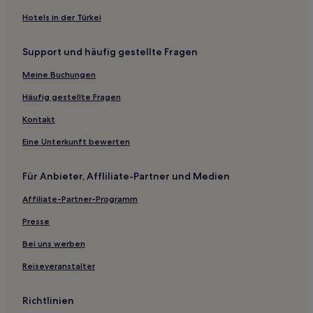
Business in Zhuhai
Hotels in der Türkei
Familien in Zhuhai
Support und häufig gestellte Fragen
Hotels mit Parkplatz in Luogang
Haustierfreundliche in Shenzhen
Meine Buchungen
Hotels mit Parkplatz in Houjie
Häufig gestellte Fragen
Luxus in Houjie
Kontakt
Business in Bao'an
Eine Unterkunft bewerten
Familien in Bao'an
Für Anbieter, Affliliate-Partner und Medien
Günstige in Bao'an
Affiliate-Partner-Programm
Hotels mit Wellnessbereich in Bao'an
Hotels mit Parkplatz in Bao'an
Presse
Luxus in Bao'an
Bei uns werben
Hotels mit inbegriffenem Frühstück in Foshan
Reiseveranstalter
Hotels mit Küchenzeile in Foshan
Richtlinien
Günstige in Foshan