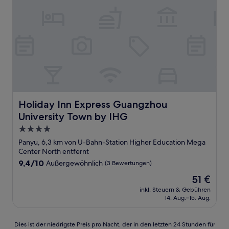
Holiday Inn Express Guangzhou University Town by IHG
Holiday Inn Express Guangzhou
University Town by IHG
4.0-
Sterne-
Panyu, 6,3 km von U-Bahn-Station Higher Education Mega
Unterkunft
Center North entfernt
9.4
9,4/10
Außergewöhnlich
(3 Bewertungen)
von
Der
51 €
10,
Preis
Außergewöhnlich,
inkl. Steuern & Gebühren
beträgt
14. Aug.–15. Aug.
(3
51 €
Bewertungen)
Dies
Dies ist der niedrigste Preis pro Nacht, der in den letzten 24 Stunden für