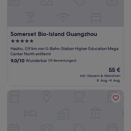
Somerset Bio-Island Guangzhou
Somerset Bio-Island Guangzhou
5.0-
Sterne-
Haizhu, 0,9 km von U-Bahn-Station Higher Education Mega
Unterkunft
Center North entfernt
9.0
9,0/10
Wunderbar
(19 Bewertungen)
von
Der
55 €
10,
Preis
Wunderbar,
inkl. Steuern & Gebühren
beträgt
8. Aug.–9. Aug.
(19
55 €
Bewertungen)
Guangzhou Xanadu Hotel, Vignette Collection by IHG