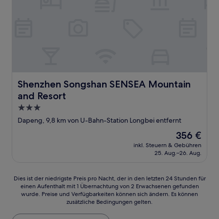
Shenzhen Songshan SENSEA Mountain and Resort
Shenzhen Songshan SENSEA Mountain
and Resort
3.0-
Sterne-
Dapeng, 9,8 km von U-Bahn-Station Longbei entfernt
Unterkunft
Der
356 €
Preis
inkl. Steuern & Gebühren
beträgt
25. Aug.–26. Aug.
356 €
Dies
Dies ist der niedrigste Preis pro Nacht, der in den letzten 24 Stunden für
einen Aufenthalt mit 1 Übernachtung von 2 Erwachsenen gefunden
ist
wurde. Preise und Verfügbarkeiten können sich ändern. Es können
der
zusätzliche Bedingungen gelten.
niedrigste
Preis