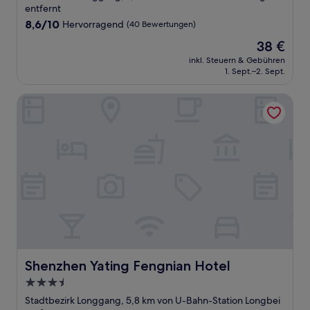
Unterkunft
entfernt
8.6
8,6/10
Hervorragend
(40 Bewertungen)
von
Der
38 €
10,
Preis
Hervorragend,
inkl. Steuern & Gebühren
beträgt
1. Sept.–2. Sept.
(40
38 €
Bewertungen)
Shenzhen Yating Fengnian Hotel
Shenzhen Yating Fengnian Hotel
Shenzhen Yating Fengnian Hotel
3.5-
Sterne-
Stadtbezirk Longgang, 5,8 km von U-Bahn-Station Longbei