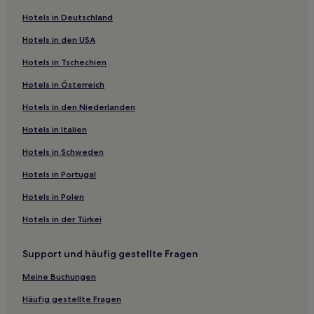
Hotels nahe Bahnhof Shenzhen
Hotels in Deutschland
Hotels nahe Bahnhof Shenzhen Pingshan
Hotels in den USA
Hotels nahe Luohu-North-Station
Hotels in Tschechien
Danshui: Hotels
Hotels in Österreich
Guangwayuan: Hotels
Hotels in den Niederlanden
Banshanluo: Hotels
Hotels nahe Stadion von Shenzhen
Hotels in Italien
Hotels nahe Bahnhof Shenzhen Ost
Hotels in Schweden
Xiliangwo: Hotels
Hotels in Portugal
Pingshan: Hotels
Hotels in Polen
Henggang: Hotels
Hotels in der Türkei
Laodakeng: Hotels
Support und häufig gestellte Fragen
Baizhangpu Bauernhof: Hotels
Sanzhoutian: Hotels
Meine Buchungen
Kuiyong: Hotels
Häufig gestellte Fragen