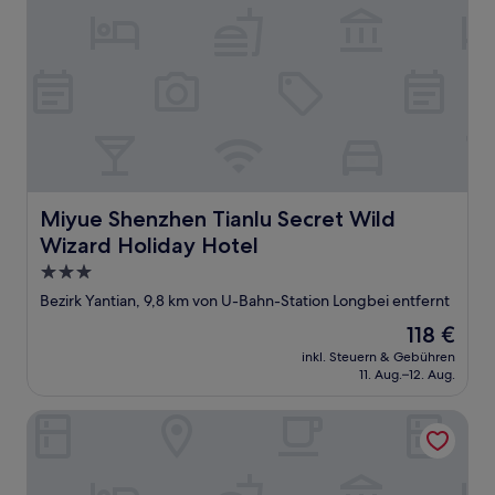
Miyue Shenzhen Tianlu Secret Wild Wizard Holiday Hote
Miyue Shenzhen Tianlu Secret Wild
Wizard Holiday Hotel
3.0-
Sterne-
Bezirk Yantian, 9,8 km von U-Bahn-Station Longbei entfernt
Unterkunft
Der
118 €
Preis
inkl. Steuern & Gebühren
beträgt
11. Aug.–12. Aug.
118 €
Shenzhen Songshan SENSEA Mountain and Resort