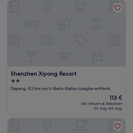
Shenzhen Xiyong Resort
Shenzhen Xiyong Resort
Shenzhen Xiyong Resort
2.0-
Sterne-
Dapeng, 9,2 km von U-Bahn-Station Longbei entfernt
Unterkunft
Der
113 €
Preis
inkl. Steuern & Gebühren
beträgt
23. Aug.–24. Aug.
113 €
Miyue Shenzhen Tianlu Secret Wild Wizard Holiday Hotel