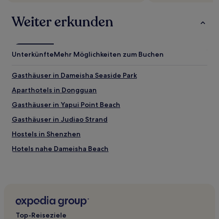
Weiter erkunden
Unterkünfte
Mehr Möglichkeiten zum Buchen
Gasthäuser in Dameisha Seaside Park
Aparthotels in Dongguan
Gasthäuser in Yapui Point Beach
Gasthäuser in Judiao Strand
Hostels in Shenzhen
Hotels nahe Dameisha Beach
Hotels nahe U-Bahn-Station Yantian-Straße
Lincun: Hotels
Pingdi: Hotels
Hotels nahe Xiagongyan Reservoir
Top-Reiseziele