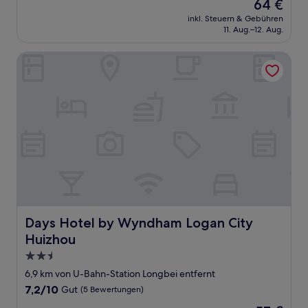
Der
64 €
10,
Preis
Gut,
inkl. Steuern & Gebühren
beträgt
11. Aug.–12. Aug.
(5
64 €
Bewertungen)
Days Hotel by Wyndham Logan City Huizhou
Days Hotel by Wyndham Logan City Huizhou
Days Hotel by Wyndham Logan City
Huizhou
2.5-
Sterne-
6,9 km von U-Bahn-Station Longbei entfernt
Unterkunft
7.2
7,2/10
Gut
(5 Bewertungen)
von