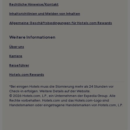
Rechtliche Hinweise/Kontakt
Hotels mit Pool in Dongguan
Inhaltsrichtlinien und Melden von Inhalten
Hotels mit Parkplatz in Dongguan
Allgemeine Geschäftsbedingungen für Hotels.com Rewards
Hotels mit Parkplatz in Humen
Hotels mit Fitnessbereich in Humen
Weitere Informationen
Familien nahe Shenzhen Lianhuashan Park
Über uns
Günstige nahe Shenzhen Lianhuashan Park
Karriere
Business in Zhuhai
Reiseführer
Golf in Zhuhai
Hotels.com Rewards
Luxus in Zhuhai
Familien in Zhuhai
*Bei einigen Hotels muss die Stornierung mehr als 24 Stunden vor
Check-in erfolgen. Weitere Details auf der Website.
Hotels mit Parkplatz in Luogang
© 2026 Hotels.com, L.P., ein Unternehmen der Expedia Group. Alle
Rechte vorbehalten. Hotels.com und das Hotels.com-Logo sind
Hotels mit Parkplatz in Shenzhen
Handelsmarken oder eingetragene Handelsmarken von Hotels.com, L.P.
Haustierfreundliche in Shenzhen
Familien in Shenzhen