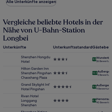
Alle Unterkünfte anzeigen
pro
Nacht,
der
in
Vergleiche beliebte Hotels in der
den
letzten
Nähe von U-Bahn-Station
24 Stunden
für
Longbei
einen
Aufenthalt
mit
Unterkünfte
Unterkunftsstandard
Gästebew
1 Übernachtung
von
Shenzhen Hongdu
Wunderba
3.5-
9.0
2 Erwachsenen
Hotel
26 Bewertun
Sterne-
gefunden
Unterkunft
Hilton Garden Inn
wurde.
Außergew
Shenzhen Pingshan
3.5-
10.0
Preise
3 Bewertun
Chaoshang Plaza
Sterne-
und
Unterkunft
Verfügbarkeiten
Grand Skylight Int'
Außergewö
4.5-
können
9.6
Hotel Pingshan
4 Bewertung
Sterne-
sich
Unterkunft
Rivan Hotel
ändern.
Hervorrag
Longgang
4.0-
Es
8.6
40 Bewertun
Shenzhen
Sterne-
können
Unterkunft
zusätzliche