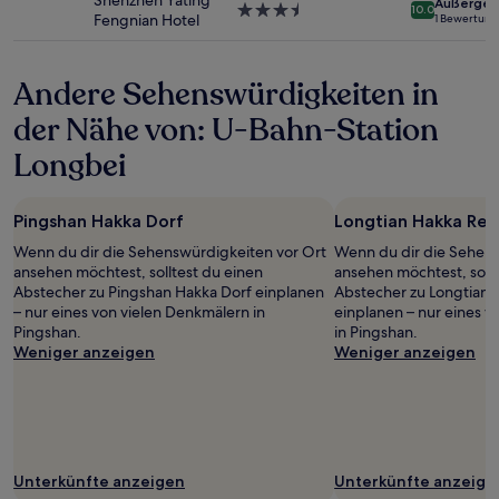
Shenzhen Yating
Außergew
Bedingungen
3.5-
10.0
Fengnian Hotel
1 Bewertung
gelten.
Sterne-
Unterkunft
Andere Sehenswürdigkeiten in
der Nähe von: U-Bahn-Station
Longbei
Pingshan Hakka Dorf
Longtian Hakka Res
Wenn du dir die Sehenswürdigkeiten vor Ort
Wenn du dir die Sehens
ansehen möchtest, solltest du einen
ansehen möchtest, sollt
Abstecher zu Pingshan Hakka Dorf einplanen
Abstecher zu Longtian 
– nur eines von vielen Denkmälern in
einplanen – nur eines 
Pingshan.
in Pingshan.
Weniger anzeigen
Weniger anzeigen
Unterkünfte anzeigen
Unterkünfte anzeige