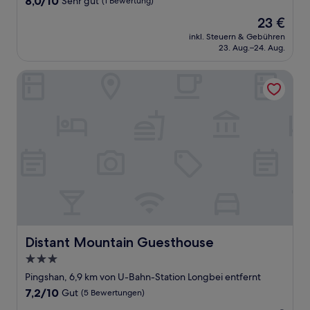
8,0/10
Sehr gut
(1 Bewertung)
von
Der
23 €
10,
Preis
Sehr
inkl. Steuern & Gebühren
beträgt
23. Aug.–24. Aug.
gut,
23 €
(1
Bewertung)
Distant Mountain Guesthouse
Distant Mountain Guesthouse
Distant Mountain Guesthouse
3.0-
Sterne-
Pingshan, 6,9 km von U-Bahn-Station Longbei entfernt
Unterkunft
7.2
7,2/10
Gut
(5 Bewertungen)
von