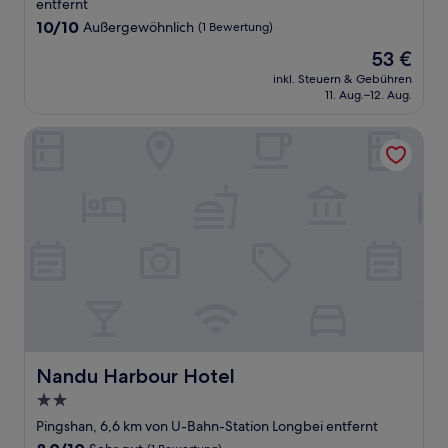
Unterkunft
entfernt
10.0
10/10
Außergewöhnlich
(1 Bewertung)
von
Der
53 €
10,
Preis
Außergewöhnlich,
inkl. Steuern & Gebühren
beträgt
11. Aug.–12. Aug.
(1
53 €
Bewertung)
Nandu Harbour Hotel
Nandu Harbour Hotel
Nandu Harbour Hotel
2.0-
Sterne-
Pingshan, 6,6 km von U-Bahn-Station Longbei entfernt
Unterkunft
8.0