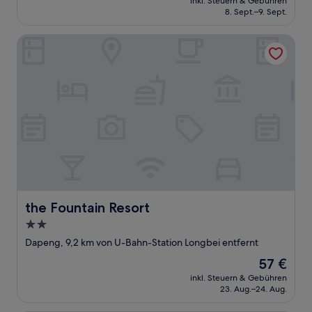
inkl. Steuern & Gebühren
beträgt
8. Sept.–9. Sept.
24 €
the Fountain Resort
the Fountain Resort
the Fountain Resort
2.0-
Sterne-
Dapeng, 9,2 km von U-Bahn-Station Longbei entfernt
Unterkunft
Der
57 €
Preis
inkl. Steuern & Gebühren
beträgt
23. Aug.–24. Aug.
57 €