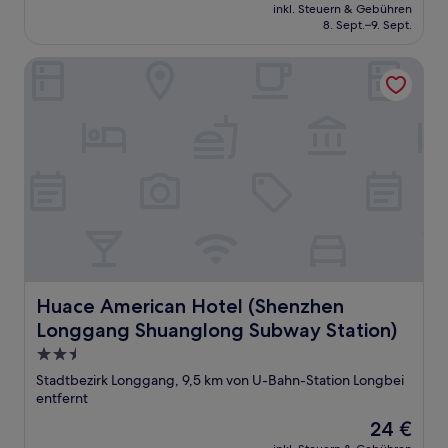
Preis
inkl. Steuern & Gebühren
beträgt
8. Sept.–9. Sept.
30 €
Huace American Hotel (Shenzhen Longgang Shuanglong S
Huace American Hotel (Shenzhen Longgang Shuanglong 
Huace American Hotel (Shenzhen
Longgang Shuanglong Subway Station)
2.5-
Sterne-
Stadtbezirk Longgang, 9,5 km von U-Bahn-Station Longbei
Unterkunft
entfernt
Der
24 €
Preis