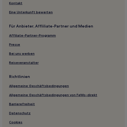
Guanlan: Hotels
Kontakt
Aotou: Hotels
Eine Unterkunft bewerten
Shenzhen Hotels
Für Anbieter, Affliliate-Partner und Medien
Hotels nahe Baolong Tongle-Station
Affiliate-Partner-Programm
Huiyang: Hotels
Hotels nahe Longfeng Villa Video Resort
Presse
Fenggang: Hotels
Bei uns werben
Hotels nahe Interlaken-Station
Reiseveranstalter
Hotels nahe Shenzhen Ozeanwelt
Richtlinien
Hotels nahe Station Shenzhen Convention and Exhibition
Center
Allgemeine Geschäftsbedingungen
Hotels mit Wellnessbereich in Liedecun
Allgemeine Geschäftsbedingungen von FeWo-direkt
Hotels mit Wellnessbereich in Dongguan
Barrierefreiheit
Hotels mit Fitnessbereich in Dongguan
Datenschutz
Luxus in Dongguan
Cookies
Günstige in Dongguan