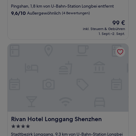
Sterne-
Pingshan, 1,8 km von U-Bahn-Station Longbei entfernt
Unterkunft
9.6
9,6/10
Außergewöhnlich
(4 Bewertungen)
von
Der
99 €
10,
Preis
Außergewöhnlich,
inkl. Steuern & Gebühren
beträgt
1. Sept.–2. Sept.
(4
99 €
Bewertungen)
Rivan Hotel Longgang Shenzhen
Rivan Hotel Longgang Shenzhen
Rivan Hotel Longgang Shenzhen
4.0-
Sterne-
Stadtbezirk Longgang, 9,3 km von U-Bahn-Station Longbei