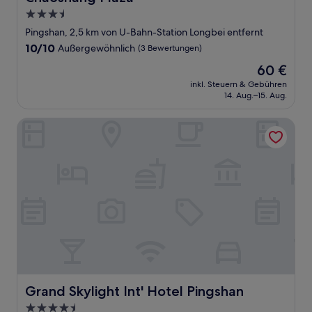
3.5-
Sterne-
Pingshan, 2,5 km von U-Bahn-Station Longbei entfernt
Unterkunft
10.0
10/10
Außergewöhnlich
(3 Bewertungen)
von
Der
60 €
10,
Preis
Außergewöhnlich,
inkl. Steuern & Gebühren
beträgt
14. Aug.–15. Aug.
(3
60 €
Bewertungen)
Grand Skylight Int' Hotel Pingshan
Grand Skylight Int' Hotel Pingshan
Grand Skylight Int' Hotel Pingshan
4.5-