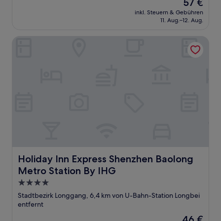
Der
57 €
10,
Preis
Gut,
inkl. Steuern & Gebühren
beträgt
11. Aug.–12. Aug.
(5
57 €
Bewertungen)
Holiday Inn Express Shenzhen Baolong Metro Station By 
Holiday Inn Express Shenzhen Baolong Metro Station By
Holiday Inn Express Shenzhen Baolong
Metro Station By IHG
4.0-
Sterne-
Stadtbezirk Longgang, 6,4 km von U-Bahn-Station Longbei
Unterkunft
entfernt
Der
46 €