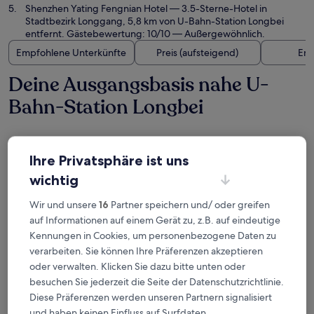
Shenzhen Yating Fengnian Hotel
— 3.5-Sterne-Hotel in
Stadtbezirk Longgang, 5,8 km von U-Bahn-Station Longbei
entfernt. Gästebewertung: 10/10 — Außergewöhnlich.
Empfohlene Unterkünfte
Preis (aufsteigend)
Ent
Deine Ausgangsbasis nahe U-
Bahn-Station Longbei
Shenzhen Hongdu Hotel
Ihre Privatsphäre ist uns
wichtig
Wir und unsere
16
Partner speichern und/ oder greifen
auf Informationen auf einem Gerät zu, z.B. auf eindeutige
Kennungen in Cookies, um personenbezogene Daten zu
verarbeiten. Sie können Ihre Präferenzen akzeptieren
oder verwalten. Klicken Sie dazu bitte unten oder
besuchen Sie jederzeit die Seite der Datenschutzrichtlinie.
Diese Präferenzen werden unseren Partnern signalisiert
Shenzhen Hongdu Hotel
Shenzhen Hongdu Hotel
und haben keinen Einfluss auf Surfdaten.