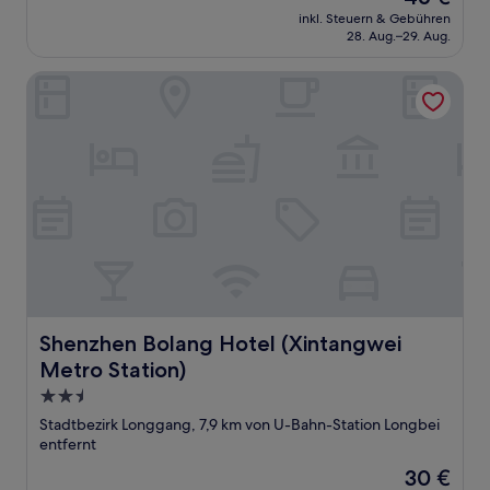
Preis
inkl. Steuern & Gebühren
beträgt
28. Aug.–29. Aug.
46 €
Shenzhen Bolang Hotel (Xintangwei Metro Station)
Shenzhen Bolang Hotel (Xintangwei Metro Station)
Shenzhen Bolang Hotel (Xintangwei
Metro Station)
2.5-
Sterne-
Stadtbezirk Longgang, 7,9 km von U-Bahn-Station Longbei
Unterkunft
entfernt
Der
30 €