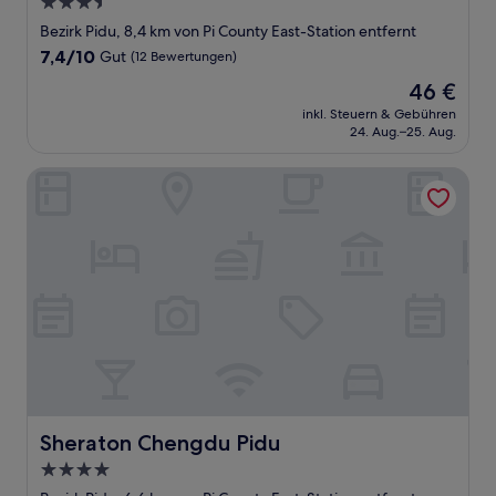
3.5-
Sterne-
Bezirk Pidu, 8,4 km von Pi County East-Station entfernt
Unterkunft
7.4
7,4/10
Gut
(12 Bewertungen)
von
Der
46 €
10,
Preis
Gut,
inkl. Steuern & Gebühren
beträgt
24. Aug.–25. Aug.
(12
46 €
Bewertungen)
Sheraton Chengdu Pidu
Sheraton Chengdu Pidu
Sheraton Chengdu Pidu
4.0-
Sterne-