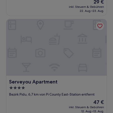
Der
29 €
Preis
inkl. Steuern & Gebühren
beträgt
22. Aug.–23. Aug.
29 €
Serveyou Apartment
Serveyou Apartment
Serveyou Apartment
4.0-
Sterne-
Bezirk Pidu, 6,7 km von Pi County East-Station entfernt
Unterkunft
Der
47 €
Preis
inkl. Steuern & Gebühren
beträgt
12. Aug.–13. Aug.