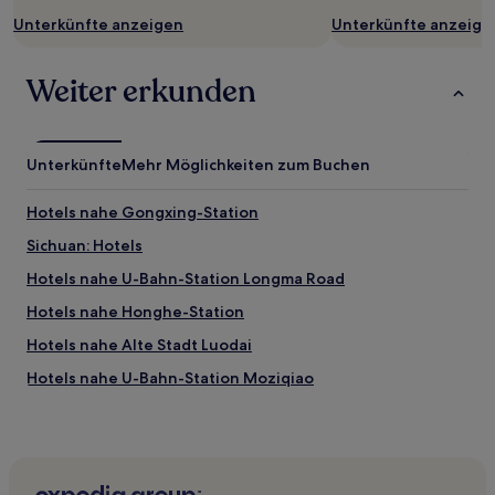
Bedingungen
Unterkünfte anzeigen
Unterkünfte anzeige
gelten.
Weiter erkunden
Unterkünfte
Mehr Möglichkeiten zum Buchen
Hotels nahe Gongxing-Station
Sichuan: Hotels
Hotels nahe U-Bahn-Station Longma Road
Hotels nahe Honghe-Station
Hotels nahe Alte Stadt Luodai
Hotels nahe U-Bahn-Station Moziqiao
Shahepu Hotels
Xindu: Hotels
Hotels nahe People's Park-Station