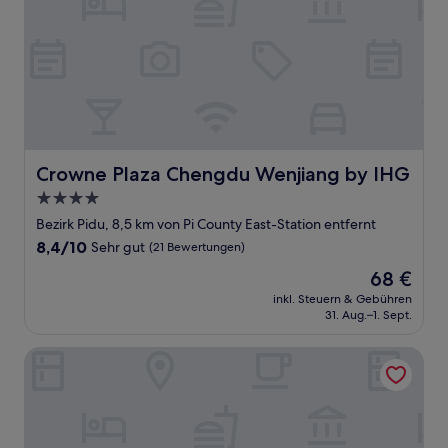
Crowne Plaza Chengdu Wenjiang by IHG
Crowne Plaza Chengdu Wenjiang by IHG
4.0-
Sterne-
Bezirk Pidu, 8,5 km von Pi County East-Station entfernt
Unterkunft
8.4
8,4/10
Sehr gut
(21 Bewertungen)
von
Der
68 €
10,
Preis
Sehr
inkl. Steuern & Gebühren
beträgt
31. Aug.–1. Sept.
gut,
68 €
(21
Bewertungen)
Holiday Inn Express Chengdu Pidu by IHG