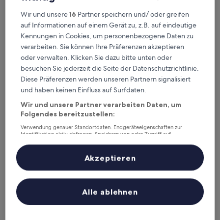
Bezirk Pidu, 8,5 km von Pi County East-Station entfernt.
Gästebewertung: 8,8/10 — Hervorragend.
Wir und unsere
16
Partner speichern und/ oder greifen
Holiday Inn Chengdu High-Tech Center by IHG
— 3.5-Sterne-
auf Informationen auf einem Gerät zu, z.B. auf eindeutige
Hotel in Bezirk Pidu, 8,4 km von Pi County East-Station entfernt.
Kennungen in Cookies, um personenbezogene Daten zu
Gästebewertung: 7,4/10 — Gut.
verarbeiten. Sie können Ihre Präferenzen akzeptieren
Empfohlene Unterkünfte
Preis (aufsteigend)
Ent
oder verwalten. Klicken Sie dazu bitte unten oder
besuchen Sie jederzeit die Seite der Datenschutzrichtlinie.
Deine Ausgangsbasis nahe Pi
Diese Präferenzen werden unseren Partnern signalisiert
County East-Station
und haben keinen Einfluss auf Surfdaten.
Wir und unsere Partner verarbeiten Daten, um
Folgendes bereitzustellen:
Wyndham Grand Plaza Royale Palace Chengdu
Verwendung genauer Standortdaten. Endgeräteeigenschaften zur
Identifikation aktiv abfragen. Speichern von oder Zugriff auf
Informationen auf einem Endgerät. Personalisierte Werbung und
Inhalte, Messung von Werbeleistung und der Performance von Inhalten,
Zielgruppenforschung sowie Entwicklung und Verbesserung von
Akzeptieren
Angeboten.
Liste der Partner (Lieferanten)
Alle ablehnen