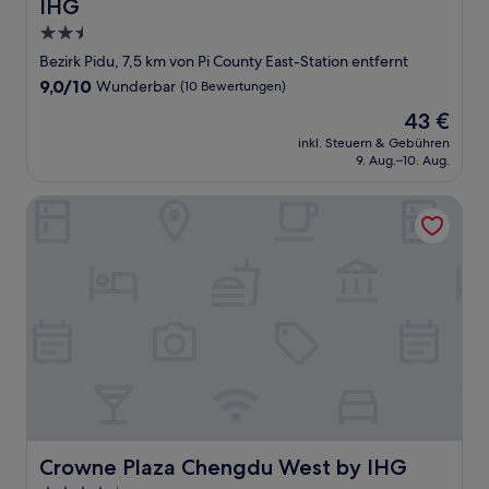
IHG
2.5-
Sterne-
Bezirk Pidu, 7,5 km von Pi County East-Station entfernt
Unterkunft
9.0
9,0/10
Wunderbar
(10 Bewertungen)
von
Der
43 €
10,
Preis
Wunderbar,
inkl. Steuern & Gebühren
beträgt
9. Aug.–10. Aug.
(10
43 €
Bewertungen)
Crowne Plaza Chengdu West by IHG
Crowne Plaza Chengdu West by IHG
Crowne Plaza Chengdu West by IHG