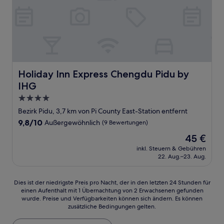
Holiday Inn Express Chengdu Pidu by IHG
Holiday Inn Express Chengdu Pidu by
IHG
4.0-
Sterne-
Bezirk Pidu, 3,7 km von Pi County East-Station entfernt
Unterkunft
9.8
9,8/10
Außergewöhnlich
(9 Bewertungen)
von
Der
45 €
10,
Preis
Außergewöhnlich,
inkl. Steuern & Gebühren
beträgt
22. Aug.–23. Aug.
(9
45 €
Bewertungen)
Dies
Dies ist der niedrigste Preis pro Nacht, der in den letzten 24 Stunden für
einen Aufenthalt mit 1 Übernachtung von 2 Erwachsenen gefunden
ist
wurde. Preise und Verfügbarkeiten können sich ändern. Es können
der
zusätzliche Bedingungen gelten.
niedrigste
Preis