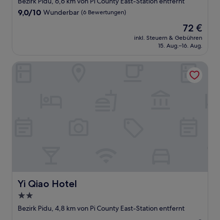
Bezirk Pidu, 6,6 km von Pi County East-Station entfernt
Unterkunft
9.0
9,0/10
Wunderbar
(6 Bewertungen)
von
Der
72 €
10,
Preis
Wunderbar,
inkl. Steuern & Gebühren
beträgt
15. Aug.–16. Aug.
(6
72 €
Bewertungen)
Yi Qiao Hotel
Yi Qiao Hotel
Yi Qiao Hotel
2.0-
Sterne-
Bezirk Pidu, 4,8 km von Pi County East-Station entfernt
Unterkunft