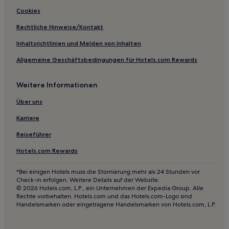
Cookies
Luxus in Shuangliu
Luxus in Kreis Jiuzhaigou
Rechtliche Hinweise/Kontakt
Hotels mit Parkplatz in Kreis Jiuzhaigou
Inhaltsrichtlinien und Melden von Inhalten
Günstige in Guangyuan
Allgemeine Geschäftsbedingungen für Hotels.com Rewards
Günstige in Jintang
Weitere Informationen
Familien in Emeishan
Über uns
Hotels mit Parkplatz in Zigong
Karriere
Haustierfreundliche in Chengdu
Hotels mit Fitnessbereich in Chengdu
Reiseführer
Familien in Chengdu
Hotels.com Rewards
Günstige in Yibin
*Bei einigen Hotels muss die Stornierung mehr als 24 Stunden vor
Check-in erfolgen. Weitere Details auf der Website.
4-Sterne-Hotels in Emeishan
© 2026 Hotels.com, L.P., ein Unternehmen der Expedia Group. Alle
3-Sterne-Hotels in Emeishan
Rechte vorbehalten. Hotels.com und das Hotels.com-Logo sind
Handelsmarken oder eingetragene Handelsmarken von Hotels.com, L.P.
2-Sterne-Hotels in Emeishan
3-Sterne-Hotels in Kreis Jiuzhaigou