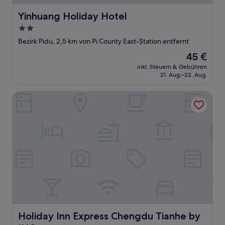
Yinhuang Holiday Hotel
Yinhuang Holiday Hotel
2.0-
Sterne-
Bezirk Pidu, 2,5 km von Pi County East-Station entfernt
Unterkunft
Der
45 €
Preis
inkl. Steuern & Gebühren
beträgt
21. Aug.–22. Aug.
45 €
Holiday Inn Express Chengdu Tianhe by IHG
Holiday Inn Express Chengdu Tianhe by IHG
Holiday Inn Express Chengdu Tianhe by