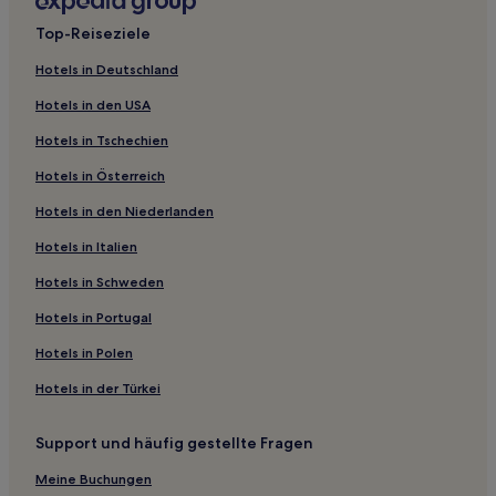
Hotels nahe Wuhou Avenue-Station
Top-Reiseziele
Hotels nahe U-Bahn-Station Jinhua
Hotels in Deutschland
Hotels nahe Station Hi-Tech Zone
Hotels in den USA
Hotels nahe Bahnhof Terminal 2 Shuangliu International
Airport
Hotels in Tschechien
Guanghan Hotels
Hotels in Österreich
Hotels nahe Qingcheng Gebirge
Hotels in den Niederlanden
Hotels nahe Chengdu Westbahnhof
Hotels in Italien
Unterbezirk Zhonghe Hotels
Hotels in Schweden
Hotels nahe Konsulat der Vereinigten Staaten in Chengdu
Hotels in Portugal
Hotels nahe U-Bahn-Station Panda Avenue
Hotels in Polen
Hotels nahe U-Bahn-Station Shuangliu Square
Hotels in der Türkei
Bezirk Pidu: Hotels
Hotels nahe Bahnhof Chengdu East
Support und häufig gestellte Fragen
Hotels nahe Century City International Exhibition Center
Meine Buchungen