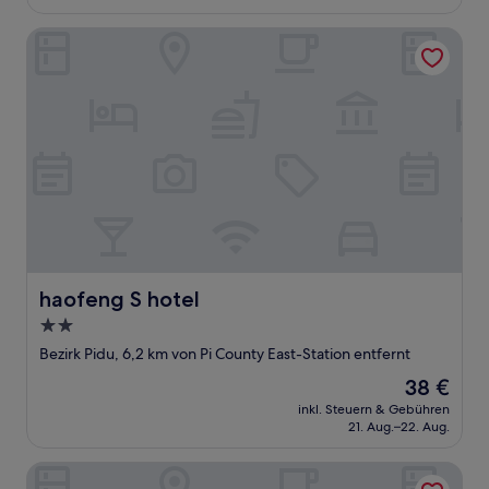
47 €
haofeng S hotel
haofeng S hotel
haofeng S hotel
2.0-
Sterne-
Bezirk Pidu, 6,2 km von Pi County East-Station entfernt
Unterkunft
Der
38 €
Preis
inkl. Steuern & Gebühren
beträgt
21. Aug.–22. Aug.
38 €
Fengyin Tianjiao Cinema Hotel