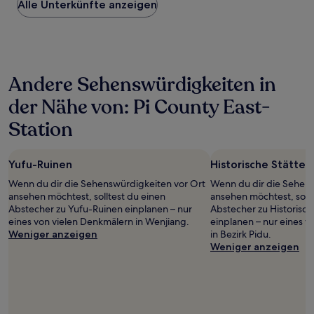
Alle Unterkünfte anzeigen
pro
Nacht,
der
in
den
letzten
Andere Sehenswürdigkeiten in
24 Stunden
für
der Nähe von: Pi County East-
einen
Aufenthalt
Station
mit
1 Übernachtung
von
Yufu-Ruinen
Historische Stätte 
2 Erwachsenen
gefunden
Wenn du dir die Sehenswürdigkeiten vor Ort
Wenn du dir die Sehens
wurde.
ansehen möchtest, solltest du einen
ansehen möchtest, sollt
Preise
Abstecher zu Yufu-Ruinen einplanen – nur
Abstecher zu Historisch
und
eines von vielen Denkmälern in Wenjiang.
einplanen – nur eines 
Verfügbarkeiten
Weniger anzeigen
in Bezirk Pidu.
können
Weniger anzeigen
sich
ändern.
Es
können
zusätzliche