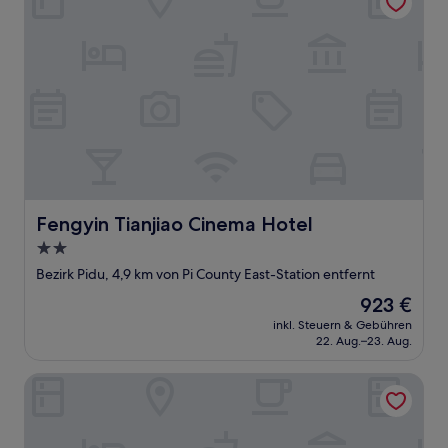
Fengyin Tianjiao Cinema Hotel
Fengyin Tianjiao Cinema Hotel
2.0-
Sterne-
Bezirk Pidu, 4,9 km von Pi County East-Station entfernt
Unterkunft
Der
923 €
Preis
inkl. Steuern & Gebühren
beträgt
22. Aug.–23. Aug.
923 €
Crowne Plaza Chengdu Wenjiang by IHG