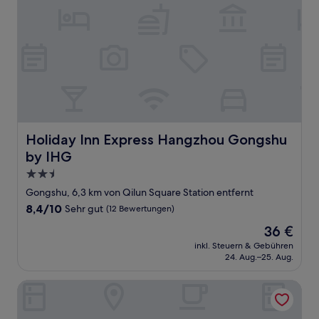
Holiday Inn Express Hangzhou Gongshu by IHG
Holiday Inn Express Hangzhou Gongshu
by IHG
2.5-
Sterne-
Gongshu, 6,3 km von Qilun Square Station entfernt
Unterkunft
8.4
8,4/10
Sehr gut
(12 Bewertungen)
von
Der
36 €
10,
Preis
Sehr
inkl. Steuern & Gebühren
beträgt
24. Aug.–25. Aug.
gut,
36 €
(12
Bewertungen)
Hangzhou Xixi Xiangyuan Hotel