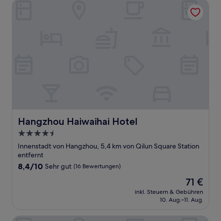
Hangzhou Haiwaihai Hotel
Hangzhou Haiwaihai Hotel
Hangzhou Haiwaihai Hotel
4.5-
Sterne-
Innenstadt von Hangzhou, 5,4 km von Qilun Square Station
Unterkunft
entfernt
8.4
8,4/10
Sehr gut
(16 Bewertungen)
von
Der
71 €
10,
Preis
Sehr
inkl. Steuern & Gebühren
beträgt
10. Aug.–11. Aug.
gut,
71 €
(16
Bewertungen)
UrCove by Hyatt Hangzhou North Grand Canal