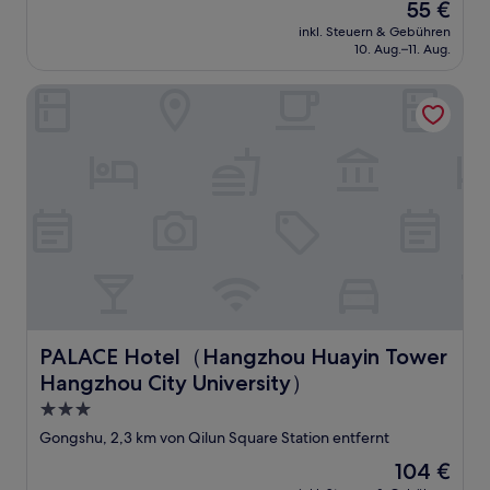
Der
55 €
Preis
inkl. Steuern & Gebühren
beträgt
10. Aug.–11. Aug.
55 €
PALACE Hotel（Hangzhou Huayin Tower Hangzhou City Un
PALACE Hotel（Hangzhou Huayin Tower Hangzhou City 
PALACE Hotel（Hangzhou Huayin Tower
Hangzhou City University）
3.0-
Sterne-
Gongshu, 2,3 km von Qilun Square Station entfernt
Unterkunft
Der
104 €
Preis