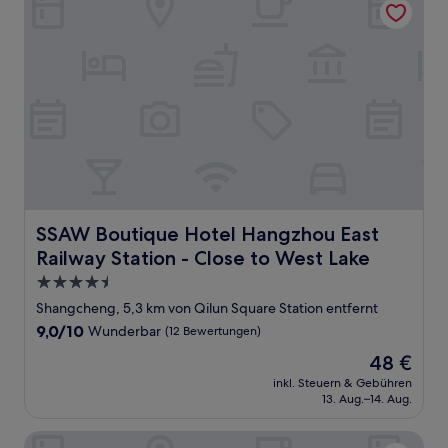
SSAW Boutique Hotel Hangzhou East Railway Station - C
SSAW Boutique Hotel Hangzhou East
Railway Station - Close to West Lake
4.5-
Sterne-
Shangcheng, 5,3 km von Qilun Square Station entfernt
Unterkunft
9.0
9,0/10
Wunderbar
(12 Bewertungen)
von
Der
48 €
10,
Preis
Wunderbar,
inkl. Steuern & Gebühren
beträgt
13. Aug.–14. Aug.
(12
48 €
Bewertungen)
Hangzhou Haiwaihai Communication Hotel