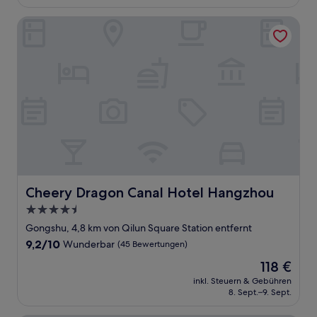
68 €
Bewertungen)
Cheery Dragon Canal Hotel Hangzhou
Cheery Dragon Canal Hotel Hangzhou
Cheery Dragon Canal Hotel Hangzhou
4.5-
Sterne-
Gongshu, 4,8 km von Qilun Square Station entfernt
Unterkunft
9.2
9,2/10
Wunderbar
(45 Bewertungen)
von
Der
118 €
10,
Preis
Wunderbar,
inkl. Steuern & Gebühren
beträgt
8. Sept.–9. Sept.
(45
118 €
Bewertungen)