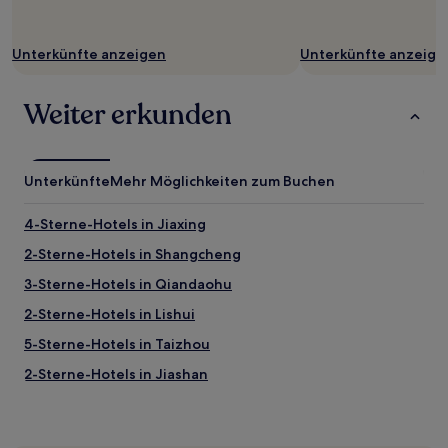
zusätzliche
Bedingungen
gelten.
Unterkünfte anzeigen
Unterkünfte anzeige
Weiter erkunden
Unterkünfte
Mehr Möglichkeiten zum Buchen
4-Sterne-Hotels in Jiaxing
2-Sterne-Hotels in Shangcheng
3-Sterne-Hotels in Qiandaohu
2-Sterne-Hotels in Lishui
5-Sterne-Hotels in Taizhou
2-Sterne-Hotels in Jiashan
3-Sterne-Hotels in Huzhou
4-Sterne-Hotels in Chun'an