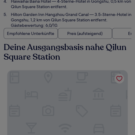
Haiwaihai Baina Hotel
— 4-Sterne-Hotel in Gongshu, 0,5 km von
Qilun Square Station entfernt.
Hilton Garden Inn Hangzhou Grand Canal
— 3.5-Sterne-Hotel in
Gongshu, 1,2 km von Qilun Square Station entfernt.
Gästebewertung: 6,0/10.
Empfohlene Unterkünfte
Preis (aufsteigend)
Ent
Deine Ausgangsbasis nahe Qilun
Square Station
Radisson Blu Hangzhou Xintiandi