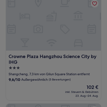
Crowne Plaza Hangzhou Science City by IHG
Crowne Plaza Hangzhou Science City by
IHG
3.0-
Sterne-
Shangcheng, 7,3 km von Qilun Square Station entfernt
Unterkunft
9.6
9,6/10
Außergewöhnlich
(5 Bewertungen)
von
Der
102 €
10,
Preis
Außergewöhnlich,
inkl. Steuern & Gebühren
beträgt
23. Aug.–24. Aug.
(5
102 €
Bewertungen)
SSAW Boutique Hotel Hangzhou East Railway Station - Clo