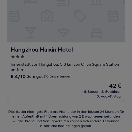
Hangzhou Haixin Hotel
Hangzhou Haixin Hotel
3.0-
Sterne-
Innenstadt von Hangzhou, 5,3 km von Qilun Square Station
Unterkunft
entfernt
8.4
8,4/10
Sehr gut
(10 Bewertungen)
von
Der
42 €
10,
Preis
Sehr
inkl. Steuern & Gebühren
beträgt
10. Aug.–11. Aug.
gut,
42 €
(10
Bewertungen)
Dies
Dies ist der niedrigste Preis pro Nacht, der in den letzten 24 Stunden für
einen Aufenthalt mit 1 Übernachtung von 2 Erwachsenen gefunden
ist
wurde. Preise und Verfügbarkeiten können sich ändern. Es können
der
zusätzliche Bedingungen gelten.
niedrigste