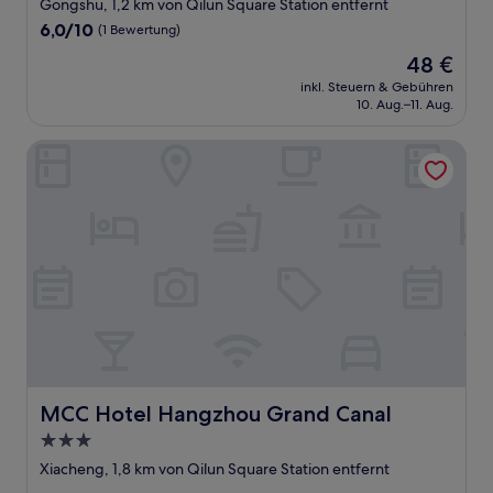
Sterne-
Gongshu, 1,2 km von Qilun Square Station entfernt
Unterkunft
6.0
6,0/10
(1 Bewertung)
von
Der
48 €
10,
Preis
(1
inkl. Steuern & Gebühren
beträgt
10. Aug.–11. Aug.
Bewertung)
48 €
MCC Hotel Hangzhou Grand Canal
MCC Hotel Hangzhou Grand Canal
MCC Hotel Hangzhou Grand Canal
3.0-
Sterne-
Xiacheng, 1,8 km von Qilun Square Station entfernt
Unterkunft