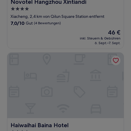
Novotel Hangzhou Xintiandi
Novotel Hangzhou Xintiandi
4.0-
Sterne-
Xiacheng, 2,4 km von Qilun Square Station entfernt
Unterkunft
7.0
7,0/10
Gut
(4 Bewertungen)
von
Der
46 €
10,
Preis
Gut,
inkl. Steuern & Gebühren
beträgt
6. Sept.–7. Sept.
(4
46 €
Bewertungen)
Haiwaihai Baina Hotel
Haiwaihai Baina Hotel
Haiwaihai Baina Hotel