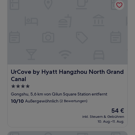
UrCove by Hyatt Hangzhou North Grand Canal
UrCove by Hyatt Hangzhou North Grand
Canal
4.0-
Sterne-
Gongshu, 5,6 km von Qilun Square Station entfernt
Unterkunft
10.0
10/10
Außergewöhnlich
(2 Bewertungen)
von
Der
54 €
10,
Preis
Außergewöhnlich,
inkl. Steuern & Gebühren
beträgt
10. Aug.–11. Aug.
(2
54 €
Bewertungen)
Crowne Plaza Hangzhou Science City by IHG