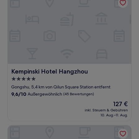
Kempinski Hotel Hangzhou
Kempinski Hotel Hangzhou
5.0-
Sterne-
Gongshu, 5,4 km von Qilun Square Station entfernt
Unterkunft
9.6
9,6/10
Außergewöhnlich
(45 Bewertungen)
von
Der
127 €
10,
Preis
Außergewöhnlich,
inkl. Steuern & Gebühren
beträgt
10. Aug.–11. Aug.
(45
127 €
Bewertungen)
Hilton Garden Inn Hangzhou West Lake