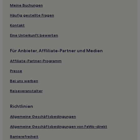
Haustierfreundliche in Jiaxing
Meine Buchungen
Günstige in Kreis Yunhe
Häufig gestellte Fragen
Hotels mit Fitnessbereich in Xinchang
Kontakt
Günstige in Xinchang
Eine Unterkunft bewerten
Luxus in Anji
Günstige in Anji
Für Anbieter, Affliliate-Partner und Medien
Günstige in Cixi
Affiliate-Partner-Programm
Hotels mit Wellnessbereich in Zhoushan
Presse
Luxus in Zhoushan
Bei uns werben
Günstige in Shangcheng
Reiseveranstalter
Haustierfreundliche in Hangzhou
Familien in Hangzhou
Richtlinien
Günstige in Xianju
Allgemeine Geschäftsbedingungen
Hotels mit Parkplatz in Kreis Suichang
Allgemeine Geschäftsbedingungen von FeWo-direkt
Familien in Yiwu
Barrierefreiheit