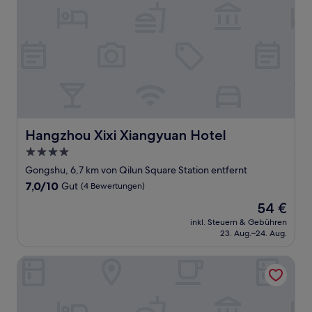
Hangzhou Xixi Xiangyuan Hotel
Hangzhou Xixi Xiangyuan Hotel
4.0-
Sterne-
Gongshu, 6,7 km von Qilun Square Station entfernt
Unterkunft
7.0
7,0/10
Gut
(4 Bewertungen)
von
Der
54 €
10,
Preis
Gut,
inkl. Steuern & Gebühren
beträgt
23. Aug.–24. Aug.
(4
54 €
Bewertungen)
Hangzhou Haixin Hotel