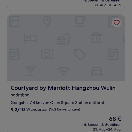
Außergewöhnlich,
inkl. Steuern & Gebühren
beträgt
30. Aug.–31. Aug.
(45
56 €
Bewertungen)
Courtyard by Marriott Hangzhou Wulin
Courtyard by Marriott Hangzhou Wulin
Courtyard by Marriott Hangzhou Wulin
4.0-
Sterne-
Gongshu, 7,4 km von Qilun Square Station entfernt
Unterkunft
9.2
9,2/10
Wunderbar
(562 Bewertungen)
von
Der
68 €
10,
Preis
Wunderbar,
inkl. Steuern & Gebühren
beträgt
23. Aug.–24. Aug.
(562