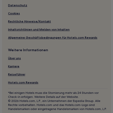
Luxus in Yiwu
Datenschutz
Hotels mit Fitnessbereich in Yiwu
Cookies
Günstige in Yiwu
Rechtliche Hinweise/Kontakt
Hotels mit Pool in Yiwu
Inhaltsrichtlinien und Melden von Inhalten
Günstige in Quzhou
Allgemeine Geschäftsbedingungen für Hotels.com Rewards
Hotels mit Parkplatz in Huzhou
Haustierfreundliche in Huzhou
Weitere Informationen
Luxus in Ningbo
Über uns
Hotels mit Wellnessbereich in Ningbo
Karriere
Hotels mit inbegriffenem Frühstück in Yueqing
Reiseführer
Günstige in Yueqing
Hotels.com Rewards
Hotels mit Pool in Chun'an
Familien in Chun'an
*Bei einigen Hotels muss die Stornierung mehr als 24 Stunden vor
Check-in erfolgen. Weitere Details auf der Website.
Hotels mit inbegriffenem Frühstück in Jinhua
© 2026 Hotels.com, L.P., ein Unternehmen der Expedia Group. Alle
Rechte vorbehalten. Hotels.com und das Hotels.com-Logo sind
Hotels mit Parkplatz in Jinhua
Handelsmarken oder eingetragene Handelsmarken von Hotels.com, L.P.