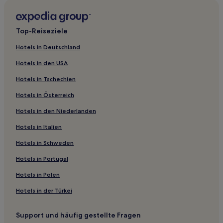
4-Sterne-Hotels in Ningbo
2-Sterne-Hotels in Lanxi
Top-Reiseziele
2-Sterne-Hotels in Hangzhou
Hotels in Deutschland
Gasthäuser in Wuzhen
Hotels in den USA
Gasthäuser in Zhoushan
Hotels in Tschechien
B&B in Huzhou
Hotels in Österreich
Gasthäuser in Huzhou
Hotels in den Niederlanden
Gasthäuser in Hangzhou
Aparthotels in Hangzhou
Hotels in Italien
B&B in Hangzhou
Hotels in Schweden
Hotel-Resorts in Hangzhou
Hotels in Portugal
Günstige in Tonglu
Hotels in Polen
Hotels mit Parkplatz in Tonglu
Hotels in der Türkei
Hotels mit Wellnessbereich nahe Tausend-Schritte-
Strand
Support und häufig gestellte Fragen