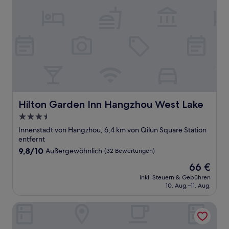
Hilton Garden Inn Hangzhou West Lake
Hilton Garden Inn Hangzhou West Lake
3.5-
Sterne-
Innenstadt von Hangzhou, 6,4 km von Qilun Square Station
Unterkunft
entfernt
9.8
9,8/10
Außergewöhnlich
(32 Bewertungen)
von
Der
66 €
10,
Preis
Außergewöhnlich,
inkl. Steuern & Gebühren
beträgt
10. Aug.–11. Aug.
(32
66 €
Bewertungen)
Holiday Inn Express Hangzhou Gongshu by IHG