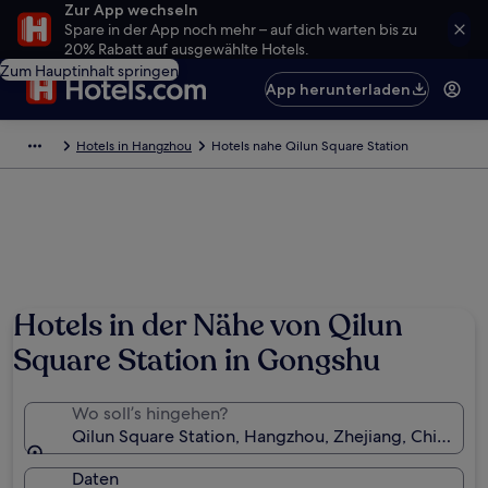
Zur App wechseln
Spare in der App noch mehr – auf dich warten bis zu
20% Rabatt auf ausgewählte Hotels.
Zum Hauptinhalt springen
App herunterladen
Hotels in Hangzhou
Hotels nahe Qilun Square Station
Hotels in der Nähe von Qilun
Square Station in Gongshu
Wo soll’s hingehen?
Qilun Square Station, Hangzhou, Zhejiang, China
Daten