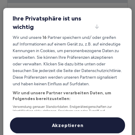
Radisson Blu Hangzhou Xintiandi
Radisson Blu Hangzhou Xintiandi
Ihre Privatsphäre ist uns
5.0-
Sterne-
Xiacheng, 1,4 km von Qilun Square Station entfernt
wichtig
Unterkunft
9.4
9,4/10
Außergewöhnlich
(13 Bewertungen)
von
Wir und unsere
16
Partner speichern und/ oder greifen
Der
95 €
10,
auf Informationen auf einem Gerät zu, z.B. auf eindeutige
Preis
Außergewöhnlich,
inkl. Steuern & Gebühren
Kennungen in Cookies, um personenbezogene Daten zu
beträgt
10. Aug.–11. Aug.
(13
95 €
verarbeiten. Sie können Ihre Präferenzen akzeptieren
Bewertungen)
oder verwalten. Klicken Sie dazu bitte unten oder
SSAW Boutique Hotel Hangzhou Chengjun
besuchen Sie jederzeit die Seite der Datenschutzrichtlinie.
Diese Präferenzen werden unseren Partnern signalisiert
und haben keinen Einfluss auf Surfdaten.
Wir und unsere Partner verarbeiten Daten, um
Folgendes bereitzustellen:
Verwendung genauer Standortdaten. Endgeräteeigenschaften zur
Identifikation aktiv abfragen. Speichern von oder Zugriff auf
Informationen auf einem Endgerät. Personalisierte Werbung und
Inhalte, Messung von Werbeleistung und der Performance von Inhalten,
Zielgruppenforschung sowie Entwicklung und Verbesserung von
Akzeptieren
Angeboten.
Liste der Partner (Lieferanten)