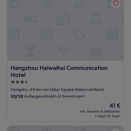
Hangzhou Haiwaihai Communication Hotel
Hangzhou Haiwaihai Communication
Hotel
3.5-
Sterne-
Gongshu, 4,9 km von Qilun Square Station entfernt
Unterkunft
10.0
10/10
Außergewöhnlich
(2 Bewertungen)
von
Der
41 €
10,
Preis
Außergewöhnlich,
inkl. Steuern & Gebühren
beträgt
7. Sept.–8. Sept.
(2
41 €
Bewertungen)
Kempinski Hotel Hangzhou