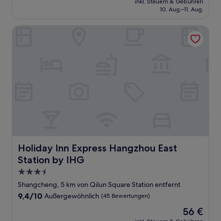
inkl. Steuern & Gebühren
beträgt
10. Aug.–11. Aug.
104 €
Holiday Inn Express Hangzhou East Station by IHG
Holiday Inn Express Hangzhou East Station by IHG
Holiday Inn Express Hangzhou East
Station by IHG
3.5-
Sterne-
Shangcheng, 5 km von Qilun Square Station entfernt
Unterkunft
9.4
9,4/10
Außergewöhnlich
(45 Bewertungen)
von
Der
56 €
10,
Preis