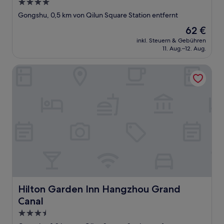
4.0-
Sterne-
Gongshu, 0,5 km von Qilun Square Station entfernt
Unterkunft
Der
62 €
Preis
inkl. Steuern & Gebühren
beträgt
11. Aug.–12. Aug.
62 €
Hilton Garden Inn Hangzhou Grand Canal
Hilton Garden Inn Hangzhou Grand Canal
Hilton Garden Inn Hangzhou Grand
Canal
3.5-