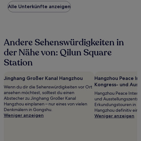
Preis
Alle Unterkünfte anzeigen
pro
Nacht,
der
in
den
letzten
Andere Sehenswürdigkeiten in
24 Stunden
für
der Nähe von: Qilun Square
einen
Aufenthalt
Station
mit
1 Übernachtung
von
Jinghang Großer Kanal Hangzhou
Hangzhou Peace Int
2 Erwachsenen
Kongress- und Auss
gefunden
Wenn du dir die Sehenswürdigkeiten vor Ort
wurde.
ansehen möchtest, solltest du einen
Hangzhou Peace Interna
Preise
Abstecher zu Jinghang Großer Kanal
und Ausstellungszentru
und
Hangzhou einplanen – nur eines von vielen
Erkundungstouren in I
Verfügbarkeiten
Denkmälern in Gongshu.
Hangzhou definitiv ein
können
Weniger anzeigen
Weniger anzeigen
sich
ändern.
Es
können