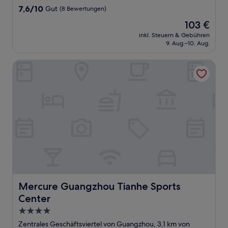
Unterkunft
7.6
7,6/10
Gut
(8 Bewertungen)
von
Der
103 €
10,
Preis
Gut,
inkl. Steuern & Gebühren
beträgt
9. Aug.–10. Aug.
(8
103 €
Bewertungen)
Mercure Guangzhou Tianhe Sports Center
Mercure Guangzhou Tianhe Sports Center
Mercure Guangzhou Tianhe Sports
Center
4.0-
Sterne-
Zentrales Geschäftsviertel von Guangzhou, 3,1 km von