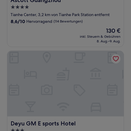
Ascott Guangzhou
4.0-
Sterne-
Tianhe Center, 3,2 km von Tianhe Park Station entfernt
Unterkunft
8.6
8,6/10
Hervorragend
(114 Bewertungen)
von
Der
130 €
10,
Preis
Hervorragend,
inkl. Steuern & Gebühren
beträgt
8. Aug.–9. Aug.
(114
130 €
Bewertungen)
Deyu GM E sports Hotel
Deyu GM E sports Hotel
Deyu GM E sports Hotel
3.0-