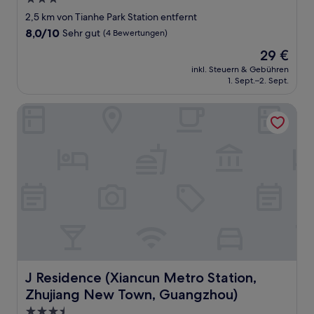
Sterne-
2,5 km von Tianhe Park Station entfernt
Unterkunft
8.0
8,0/10
Sehr gut
(4 Bewertungen)
von
Der
29 €
10,
Preis
Sehr
inkl. Steuern & Gebühren
beträgt
1. Sept.–2. Sept.
gut,
29 €
(4
Bewertungen)
J Residence (Xiancun Metro Station, Zhujiang New Town,
J Residence (Xiancun Metro Station, Zhujiang New Tow
J Residence (Xiancun Metro Station,
Zhujiang New Town, Guangzhou)
3.5-