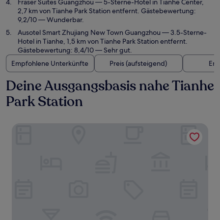
Fraser Suites Guangzhou
— 5-Sterne-Hotel in Tianhe Center,
2,7 km von Tianhe Park Station entfernt. Gästebewertung:
9,2/10 — Wunderbar.
Ausotel Smart Zhujiang New Town Guangzhou
— 3.5-Sterne-
Hotel in Tianhe, 1,5 km von Tianhe Park Station entfernt.
Gästebewertung: 8,4/10 — Sehr gut.
Empfohlene Unterkünfte
Preis (aufsteigend)
Ent
Deine Ausgangsbasis nahe Tianhe
Park Station
Winsome Hotel Huajing Road Metro Branch