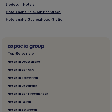
Liedecun: Hotels
Hotels nahe Baie-Tan Bar Street
Hotels nahe Guangzhouxi-Station
Hotels nahe Station Sun Yat-Sen University
Hotels nahe Station Taojin
Mashiling: Hotels
Dasha: Hotels
Top-Reiseziele
Guangdong: Hotels
Hotels in Deutschland
Tangxia: Hotels
Hotels in den USA
Hotels nahe Station Haizhu Square
Hotels in Tschechien
Hotels nahe Jinan Universität
Hotels in Österreich
Huanshi Dong Lu: Hotels
Hotels in den Niederlanden
Hotels nahe Station Science City
East Huanshi Road: Hotels
Hotels in Italien
Guangzhou Hotels
Hotels in Schweden