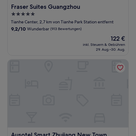
Fraser Suites Guangzhou
Fraser Suites Guangzhou
5.0-
Sterne-
Tianhe Center, 2,7 km von Tianhe Park Station entfernt
Unterkunft
9.2
9,2/10
Wunderbar
(913 Bewertungen)
von
Der
122 €
10,
Preis
Wunderbar,
inkl. Steuern & Gebühren
beträgt
29. Aug.–30. Aug.
(913
122 €
Bewertungen)
Ausotel Smart Zhujiang New Town Guangzhou
Ausotel Smart Zhujiang New Town Guangzhou
Ausotel Smart Zhujiang New Town