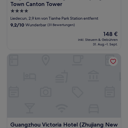
Town Canton Tower
4.0-
Sterne-
Liedecun, 2,9 km von Tianhe Park Station entfernt
Unterkunft
9.2
9,2/10
Wunderbar
(31 Bewertungen)
von
Der
148 €
10,
Preis
Wunderbar,
inkl. Steuern & Gebühren
beträgt
31. Aug.–1. Sept.
(31
148 €
Bewertungen)
Guangzhou Victoria Hotel (Zhujiang New Town Branch)
Guangzhou Victoria Hotel (Zhujiang New Town Branch)
Guangzhou Victoria Hotel (Zhujiang New