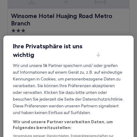
Winsome Hotel Huajing Road Metro Branch
Winsome Hotel Huajing Road Metro
Branch
3.0-
Sterne-
Tianhe, 1 km von Tianhe Park Station entfernt
Unterkunft
9.0
Ihre Privatsphäre ist uns
9,0/10
Wunderbar
(6 Bewertungen)
von
wichtig
Der
42 €
10,
Preis
Wunderbar,
inkl. Steuern & Gebühren
beträgt
Wir und unsere
16
Partner speichern und/ oder greifen
9. Aug.–10. Aug.
(6
42 €
auf Informationen auf einem Gerät zu, z.B. auf eindeutige
Bewertungen)
Winsome Hotel-GZ Tangdong Metro Station
Kennungen in Cookies, um personenbezogene Daten zu
verarbeiten. Sie können Ihre Präferenzen akzeptieren
oder verwalten. Klicken Sie dazu bitte unten oder
besuchen Sie jederzeit die Seite der Datenschutzrichtlinie.
Diese Präferenzen werden unseren Partnern signalisiert
und haben keinen Einfluss auf Surfdaten.
Wir und unsere Partner verarbeiten Daten, um
Folgendes bereitzustellen:
Verwendung genauer Standortdaten. Endgeräteeigenschaften zur