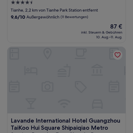
4.5-
Sterne-
Tianhe, 2,2 km von Tianhe Park Station entfernt
Unterkunft
9.6
9,6/10
Außergewöhnlich
(11 Bewertungen)
von
Der
87 €
10,
Preis
Außergewöhnlich,
inkl. Steuern & Gebühren
beträgt
10. Aug.–11. Aug.
(11
87 €
Bewertungen)
Lavande International Hotel Guangzhou TaiKoo Hui Square 
Lavande International Hotel Guangzhou TaiKoo Hui Squar
Lavande International Hotel Guangzhou
TaiKoo Hui Square Shipaiqiao Metro