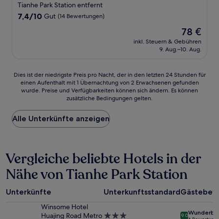
Unterkunft
Tianhe Park Station entfernt
7.4
7,4/10
Gut
(14 Bewertungen)
von
Der
78 €
10,
Preis
Gut,
inkl. Steuern & Gebühren
beträgt
9. Aug.–10. Aug.
(14
78 €
Bewertungen)
Dies
Dies ist der niedrigste Preis pro Nacht, der in den letzten 24 Stunden für
einen Aufenthalt mit 1 Übernachtung von 2 Erwachsenen gefunden
ist
wurde. Preise und Verfügbarkeiten können sich ändern. Es können
der
zusätzliche Bedingungen gelten.
niedrigste
Preis
Alle Unterkünfte anzeigen
pro
Nacht,
der
in
Vergleiche beliebte Hotels in der
den
letzten
Nähe von Tianhe Park Station
24 Stunden
für
einen
Unterkünfte
Unterkunftsstandard
Gästebew
Aufenthalt
mit
Winsome Hotel
Wunderba
1 Übernachtung
Huajing Road Metro
3.0-
9.0