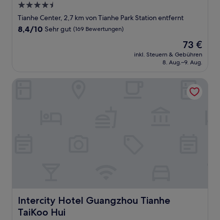
4.5-
Sterne-
Tianhe Center, 2,7 km von Tianhe Park Station entfernt
Unterkunft
8.4
8,4/10
Sehr gut
(169 Bewertungen)
von
Der
73 €
10,
Preis
Sehr
inkl. Steuern & Gebühren
beträgt
8. Aug.–9. Aug.
gut,
73 €
(169
Bewertungen)
Intercity Hotel Guangzhou Tianhe TaiKoo Hui
Intercity Hotel Guangzhou Tianhe TaiKoo Hui
Intercity Hotel Guangzhou Tianhe
TaiKoo Hui