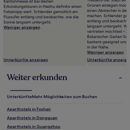
Treibens der Stadt ein
Kantonmesse ist bei deinen
Grünen einlegen möchte
Erkundungstouren in Haizhu definitiv einen
einen Abstecher in den 
Fotostopp wert. Schlender gemütlich am
machen. Schlender gemü
Flussufer entlang und beobachte, wie die
entlang und beobachte
Sonne langsam untergeht.
langsam untergeht. Wen
Weniger anzeigen
vertreten möchtest – Z
Botanischer Garten Süd
bestens geeignet und 
in der Nähe.
Weniger anzeigen
Unterkünfte anzeigen
Unterkünfte anzeige
Weiter erkunden
Unterkünfte
Mehr Möglichkeiten zum Buchen
Aparthotels in Foshan
Aparthotels in Dongguan
Aparthotels in Guangzhou