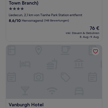
Town Branch)
4.0-
Sterne-
Liedecun, 2,1 km von Tianhe Park Station entfernt
Unterkunft
8.6
8,6/10
Hervorragend
(148 Bewertungen)
von
Der
76 €
10,
Preis
Hervorragend,
inkl. Steuern & Gebühren
beträgt
8. Aug.–9. Aug.
(148
76 €
Bewertungen)
Vanburgh Hotel
Vanburgh Hotel
Vanburgh Hotel