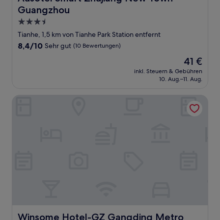
Guangzhou
3.5-
Sterne-
Tianhe, 1,5 km von Tianhe Park Station entfernt
Unterkunft
8.4
8,4/10
Sehr gut
(10 Bewertungen)
von
Der
41 €
10,
Preis
Sehr
inkl. Steuern & Gebühren
beträgt
10. Aug.–11. Aug.
gut,
41 €
(10
Bewertungen)
Winsome Hotel-GZ Gangding Metro Station
Winsome Hotel-GZ Gangding Metro Station
Winsome Hotel-GZ Gangding Metro