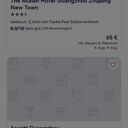
The Mulian Hotel Guangzhou Zhujiang
New Town
3.5-
Sterne-
Liedecun, 2,4 km von Tianhe Park Station entfernt
Unterkunft
8.0
8,0/10
Sehr gut
(105 Bewertungen)
von
Der
65 €
10,
Preis
Sehr
inkl. Steuern & Gebühren
beträgt
8. Aug.–9. Aug.
gut,
65 €
(105
Bewertungen)
Ascott Guangzhou
Ascott Guangzhou