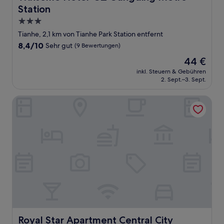
Station
3.0-
Sterne-
Tianhe, 2,1 km von Tianhe Park Station entfernt
Unterkunft
8.4
8,4/10
Sehr gut
(9 Bewertungen)
von
Der
44 €
10,
Preis
Sehr
inkl. Steuern & Gebühren
beträgt
2. Sept.–3. Sept.
gut,
44 €
(9
Bewertungen)
Royal Star Apartment Central City Branch
Royal Star Apartment Central City Branch
Royal Star Apartment Central City