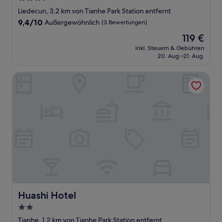
Sterne-
Liedecun, 3,2 km von Tianhe Park Station entfernt
Unterkunft
9.4
9,4/10
Außergewöhnlich
(3 Bewertungen)
von
Der
119 €
10,
Preis
Außergewöhnlich,
inkl. Steuern & Gebühren
beträgt
20. Aug.–21. Aug.
(3
119 €
Bewertungen)
Huashi Hotel
Huashi Hotel
Huashi Hotel
2.0-
Sterne-
Tianhe, 1,2 km von Tianhe Park Station entfernt