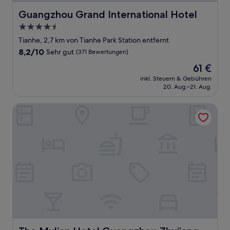
Guangzhou Grand International Hotel
Guangzhou Grand International Hotel
4.5-
Sterne-
Tianhe, 2,7 km von Tianhe Park Station entfernt
Unterkunft
8.2
8,2/10
Sehr gut
(371 Bewertungen)
von
Der
61 €
10,
Preis
Sehr
inkl. Steuern & Gebühren
beträgt
20. Aug.–21. Aug.
gut,
61 €
(371
Bewertungen)
The Mulian Hotel Guangzhou Zhujiang New Town
The Mulian Hotel Guangzhou Zhujiang New Town