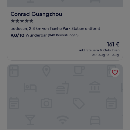
Conrad Guangzhou
Conrad Guangzhou
5.0-
Sterne-
Liedecun, 2,8 km von Tianhe Park Station entfernt
Unterkunft
9.0
9,0/10
Wunderbar
(343 Bewertungen)
von
Der
161 €
10,
Preis
Wunderbar,
inkl. Steuern & Gebühren
beträgt
30. Aug.–31. Aug.
(343
161 €
Bewertungen)
Fraser Suites Guangzhou