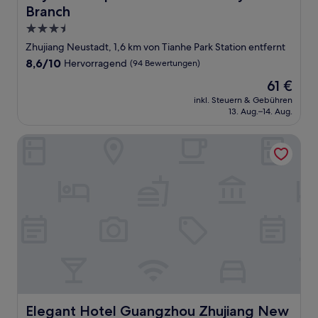
Branch
3.5-
Sterne-
Zhujiang Neustadt, 1,6 km von Tianhe Park Station entfernt
Unterkunft
8.6
8,6/10
Hervorragend
(94 Bewertungen)
von
Der
61 €
10,
Preis
Hervorragend,
inkl. Steuern & Gebühren
beträgt
13. Aug.–14. Aug.
(94
61 €
Bewertungen)
Elegant Hotel Guangzhou Zhujiang New Town Canton To
Elegant Hotel Guangzhou Zhujiang New Town Canton T
Elegant Hotel Guangzhou Zhujiang New