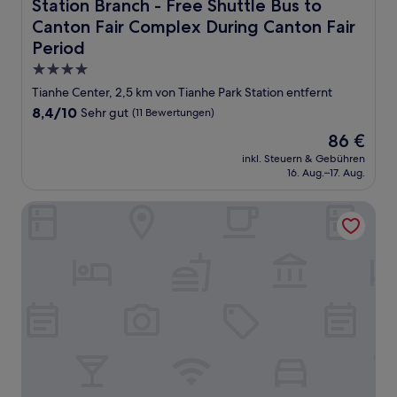
Station Branch - Free Shuttle Bus to
Canton Fair Complex During Canton Fair
Period
4.0-
Sterne-
Tianhe Center, 2,5 km von Tianhe Park Station entfernt
Unterkunft
8.4
8,4/10
Sehr gut
(11 Bewertungen)
von
Der
86 €
10,
Preis
Sehr
inkl. Steuern & Gebühren
beträgt
16. Aug.–17. Aug.
gut,
86 €
(11
Bewertungen)
Guangzhou Grand International Hotel