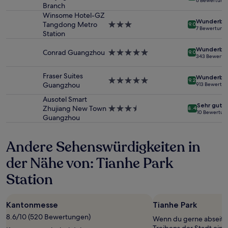
6 Bewertung
von
Branch
Sterne-
2 Erwachsenen
Unterkunft
Winsome Hotel-GZ
Wunderba
gefunden
Tangdong Metro
3.0-
9.0
7 Bewertung
wurde.
Station
Sterne-
Preise
Unterkunft
Wunderba
und
Conrad Guangzhou
5.0-
9.0
343 Bewertu
Verfügbarkeiten
Sterne-
können
Unterkunft
Fraser Suites
Wunderba
sich
5.0-
9.2
Guangzhou
913 Bewertu
ändern.
Sterne-
Es
Unterkunft
Ausotel Smart
Sehr gut
können
Zhujiang New Town
3.5-
8.4
10 Bewertun
zusätzliche
Guangzhou
Sterne-
Bedingungen
Unterkunft
gelten.
Andere Sehenswürdigkeiten in
der Nähe von: Tianhe Park
Station
Kantonmesse
Tianhe Park
8.6/10 (520 Bewertungen)
Wenn du gerne abseits