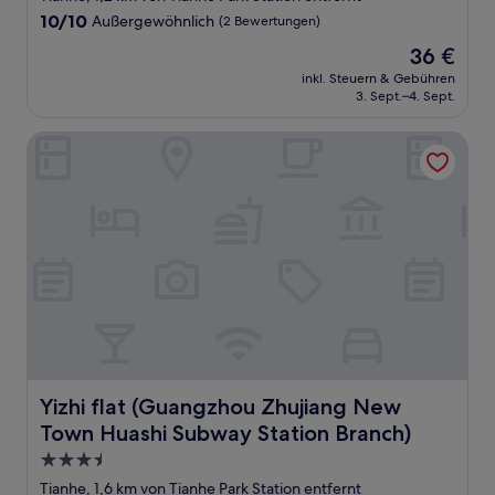
Unterkunft
10.0
10/10
Außergewöhnlich
(2 Bewertungen)
von
Der
36 €
10,
Preis
Außergewöhnlich,
inkl. Steuern & Gebühren
beträgt
3. Sept.–4. Sept.
(2
36 €
Bewertungen)
Yizhi flat (Guangzhou Zhujiang New Town Huashi Subway S
Yizhi flat (Guangzhou Zhujiang New Town Huashi Subway
Yizhi flat (Guangzhou Zhujiang New
Town Huashi Subway Station Branch)
3.5-
Sterne-
Tianhe, 1,6 km von Tianhe Park Station entfernt