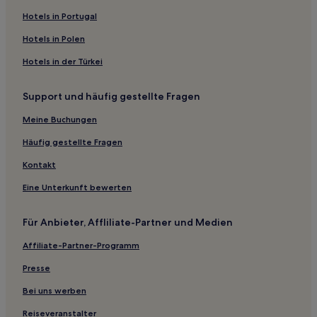
Hotels nahe Station Xiaobei
Hotels in Portugal
Guangzhou Science City: Hotels
Hotels in Polen
Xiaozhou: Hotels
Hotels in der Türkei
Lian'ancun: Hotels
Support und häufig gestellte Fragen
Hotels nahe Huaisheng-Moschee
Hotels nahe Guangzhou Bibliothek
Meine Buchungen
Hotels nahe Blumenstadtplatz
Häufig gestellte Fragen
Hotels nahe Canton Tower
Kontakt
Hotels nahe Taikoo Hui
Eine Unterkunft bewerten
Wuyang New Town: Hotels
Für Anbieter, Affliliate-Partner und Medien
Guangzhou University Town: Hotels
Affiliate-Partner-Programm
Hotels nahe Station Pazhou
Hotels nahe Grandview Mall
Presse
Hotels nahe Straßenbahnhaltestelle Canton Fair Complex
Bei uns werben
East
Reiseveranstalter