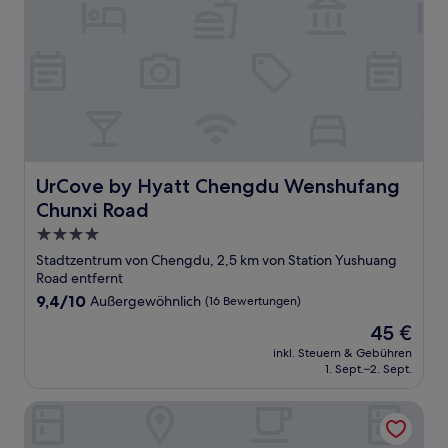
UrCove by Hyatt Chengdu Wenshufang Chunxi Road
UrCove by Hyatt Chengdu Wenshufang
Chunxi Road
4.0-
Sterne-
Stadtzentrum von Chengdu, 2,5 km von Station Yushuang
Unterkunft
Road entfernt
9.4
9,4/10
Außergewöhnlich
(16 Bewertungen)
von
Der
45 €
10,
Preis
Außergewöhnlich,
inkl. Steuern & Gebühren
beträgt
1. Sept.–2. Sept.
(16
45 €
Bewertungen)
Enji S Hotel Chengdu Chunxi Road