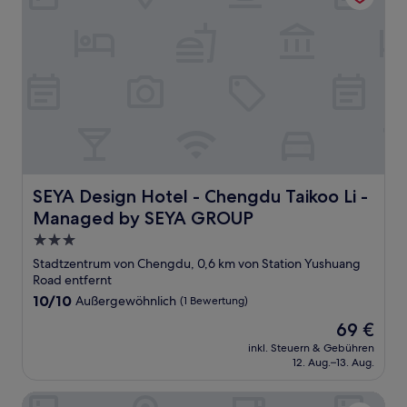
SEYA Design Hotel - Chengdu Taikoo Li - Managed by 
SEYA Design Hotel - Chengdu Taikoo Li -
Managed by SEYA GROUP
3.0-
Sterne-
Stadtzentrum von Chengdu, 0,6 km von Station Yushuang
Unterkunft
Road entfernt
10.0
10/10
Außergewöhnlich
(1 Bewertung)
von
Der
69 €
10,
Preis
Außergewöhnlich,
inkl. Steuern & Gebühren
beträgt
12. Aug.–13. Aug.
(1
69 €
Bewertung)
Hilton Garden Inn Chengdu Tianfu Panda Tower