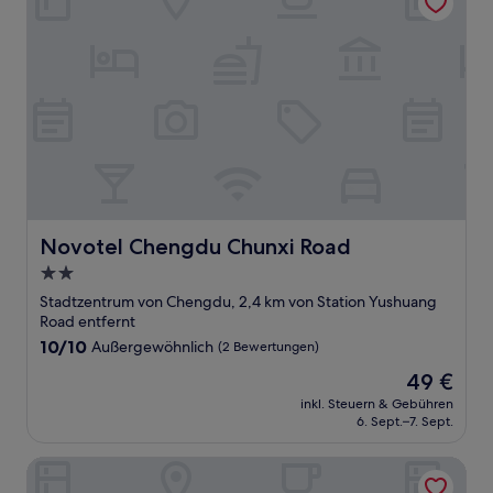
Novotel Chengdu Chunxi Road
Novotel Chengdu Chunxi Road
2.0-
Sterne-
Stadtzentrum von Chengdu, 2,4 km von Station Yushuang
Unterkunft
Road entfernt
10.0
10/10
Außergewöhnlich
(2 Bewertungen)
von
Der
49 €
10,
Preis
Außergewöhnlich,
inkl. Steuern & Gebühren
beträgt
6. Sept.–7. Sept.
(2
49 €
Bewertungen)
SEYA Design Hotel - Chengdu Taikoo Li - Managed by S