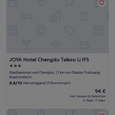
JOYA Hotel Chengdu Taikoo Li IFS
JOYA Hotel Chengdu Taikoo Li IFS
3.0-
Sterne-
Stadtzentrum von Chengdu, 1,1 km von Station Yushuang
Unterkunft
Road entfernt
8.8
8,8/10
Hervorragend
(5 Bewertungen)
von
Der
94 €
10,
Preis
Hervorragend,
inkl. Steuern & Gebühren
beträgt
6. Sept.–7. Sept.
(5
94 €
Bewertungen)
Novotel Chengdu Chunxi Road