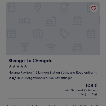
Shangri-La Chengdu
Shangri-La Chengdu
Shangri-La Chengdu
5.0-
Sterne-
Hejiang Pavilion, 1,8 km von Station Yushuang Road entfernt
Unterkunft
9.4
9,4/10
Außergewöhnlich
(237 Bewertungen)
von
Der
108 €
10,
Preis
Außergewöhnlich,
inkl. Steuern & Gebühren
beträgt
10. Aug.–11. Aug.
(237
108 €
Bewertungen)