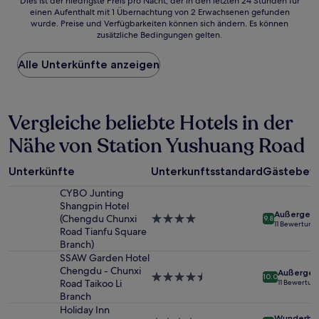
Dies
Dies ist der niedrigste Preis pro Nacht, der in den letzten 24 Stunden für
einen Aufenthalt mit 1 Übernachtung von 2 Erwachsenen gefunden
ist
wurde. Preise und Verfügbarkeiten können sich ändern. Es können
der
zusätzliche Bedingungen gelten.
niedrigste
Preis
Alle Unterkünfte anzeigen
pro
Nacht,
der
in
Vergleiche beliebte Hotels in der
den
letzten
Nähe von Station Yushuang Road
24 Stunden
für
einen
Unterkünfte
Unterkunftsstandard
Gästebew
Aufenthalt
mit
CYBO Junting
1 Übernachtung
Shangpin Hotel
Außergewö
von
(Chengdu Chunxi
4.0-
9.8
11 Bewertung
2 Erwachsenen
Road Tianfu Square
Sterne-
gefunden
Branch)
Unterkunft
wurde.
SSAW Garden Hotel
Preise
Chengdu - Chunxi
Außergew
4.5-
10.0
und
Road Taikoo Li
11 Bewertun
Sterne-
Verfügbarkeiten
Branch
Unterkunft
können
Holiday Inn
Wunderba