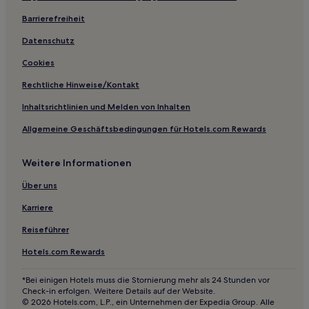
Hotels nahe U-Bahn-Station Jinhua
Barrierefreiheit
Hotels nahe Station Hi-Tech Zone
Datenschutz
Hotels nahe Bahnhof Terminal 2 Shuangliu International
Cookies
Airport
Rechtliche Hinweise/Kontakt
Hotels nahe U-Bahn-Station Hangzhou Road
Inhaltsrichtlinien und Melden von Inhalten
Hotels nahe Chengdu Westbahnhof
Allgemeine Geschäftsbedingungen für Hotels.com Rewards
Unterbezirk Zhonghe Hotels
Hotels nahe Konsulat der Vereinigten Staaten in Chengdu
Weitere Informationen
Hotels nahe U-Bahn-Station Panda Avenue
Über uns
Hotels nahe U-Bahn-Station Shuangliu Square
Karriere
Hotels nahe Bahnhof Chengdu East
Reiseführer
Hotels nahe U-Bahn-Station Yixin Lake
Hotels.com Rewards
Hotels nahe Century City International Exhibition Center
Hotels nahe Tianfu Commercial District Station
*Bei einigen Hotels muss die Stornierung mehr als 24 Stunden vor
Check-in erfolgen. Weitere Details auf der Website.
Hotels nahe Xinglong Lake Station
© 2026 Hotels.com, L.P., ein Unternehmen der Expedia Group. Alle