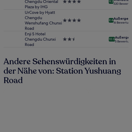
sich
Chengdu Oriental
4.0-
9.2
320 Bewertu
ändern.
Plaza by IHG
Sterne-
Es
Unterkunft
UrCove by Hyatt
können
Chengdu
Außergewö
4.0-
9.4
zusätzliche
Wenshufang Chunxi
16 Bewertun
Sterne-
Bedingungen
Road
Unterkunft
gelten.
Enji S Hotel
Außergew
Chengdu Chunxi
2.5-
10.0
5 Bewertun
Road
Sterne-
Unterkunft
Andere Sehenswürdigkeiten in
der Nähe von: Station Yushuang
Road