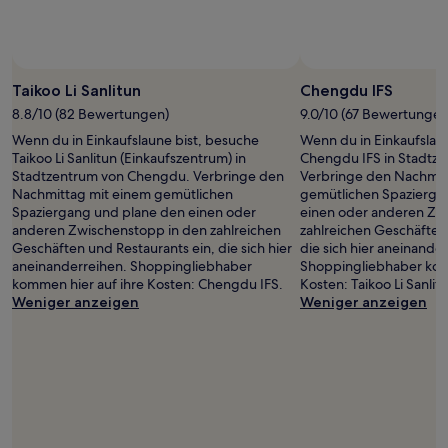
Taikoo Li Sanlitun
Chengdu IFS
8.8/10 (82 Bewertungen)
9.0/10 (67 Bewertungen
Wenn du in Einkaufslaune bist, besuche
Wenn du in Einkaufslau
Taikoo Li Sanlitun (Einkaufszentrum) in
Chengdu IFS in Stadtz
Stadtzentrum von Chengdu. Verbringe den
Verbringe den Nachmit
Nachmittag mit einem gemütlichen
gemütlichen Spazierga
Spaziergang und plane den einen oder
einen oder anderen Zw
anderen Zwischenstopp in den zahlreichen
zahlreichen Geschäften
Geschäften und Restaurants ein, die sich hier
die sich hier aneinande
aneinanderreihen. Shoppingliebhaber
Shoppingliebhaber kom
kommen hier auf ihre Kosten: Chengdu IFS.
Kosten: Taikoo Li Sanlit
Weniger anzeigen
Weniger anzeigen