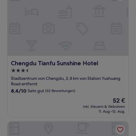
Chengdu Tianfu Sunshine Hotel
Chengdu Tianfu Sunshine Hotel
3.5-
Sterne-
Stadtzentrum von Chengdu, 2,4 km von Station Yushuang
Unterkunft
Road entfernt
8.4
8,4/10
Sehr gut
(62 Bewertungen)
von
Der
52 €
10,
Preis
Sehr
inkl. Steuern & Gebühren
beträgt
11. Aug.–12. Aug.
gut,
52 €
(62
Bewertungen)
Xu Li Traveling Hotel (Chengdu Taikoo Li Chunxi Road Bran