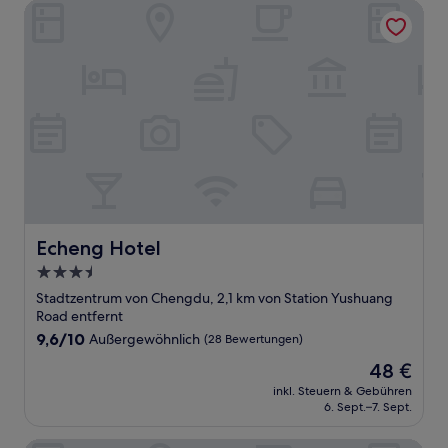
Echeng Hotel
Echeng Hotel
Echeng Hotel
3.5-
Sterne-
Stadtzentrum von Chengdu, 2,1 km von Station Yushuang
Unterkunft
Road entfernt
9.6
9,6/10
Außergewöhnlich
(28 Bewertungen)
von
Der
48 €
10,
Preis
Außergewöhnlich,
inkl. Steuern & Gebühren
beträgt
6. Sept.–7. Sept.
(28
48 €
Bewertungen)