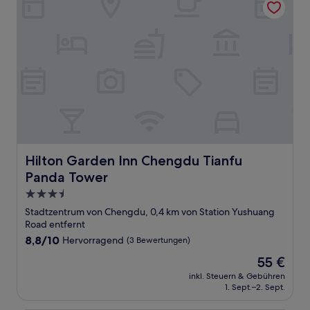
Hilton Garden Inn Chengdu Tianfu Panda Tower
Hilton Garden Inn Chengdu Tianfu
Panda Tower
3.5-
Sterne-
Stadtzentrum von Chengdu, 0,4 km von Station Yushuang
Unterkunft
Road entfernt
8.8
8,8/10
Hervorragend
(3 Bewertungen)
von
Der
55 €
10,
Preis
Hervorragend,
inkl. Steuern & Gebühren
beträgt
1. Sept.–2. Sept.
(3
55 €
Bewertungen)