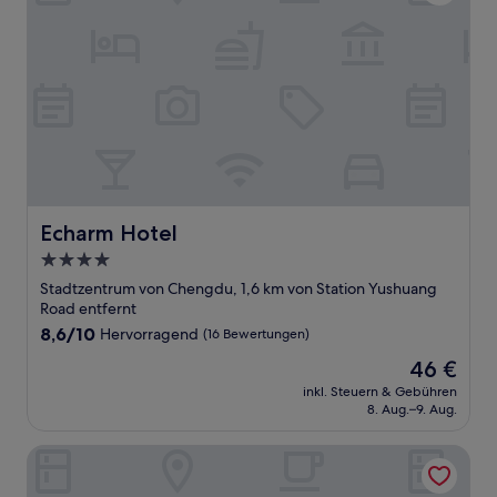
Echarm Hotel
Echarm Hotel
4.0-
Sterne-
Stadtzentrum von Chengdu, 1,6 km von Station Yushuang
Unterkunft
Road entfernt
8.6
8,6/10
Hervorragend
(16 Bewertungen)
von
Der
46 €
10,
Preis
Hervorragend,
inkl. Steuern & Gebühren
beträgt
8. Aug.–9. Aug.
(16
46 €
Bewertungen)
Four Points by Sheraton Chengdu, Chunxi Road