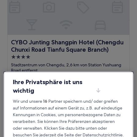
CYBO Junting Shangpin Hotel (Chengdu Chunxi Road Tia
CYBO Junting Shangpin Hotel (Chengdu
Chunxi Road Tianfu Square Branch)
4.0-
Sterne-
Stadtzentrum von Chengdu, 2,6 km von Station Yushuang
Unterkunft
Road entfernt
9.8
9,8/10
Außergewöhnlich
(11 Bewertungen)
Ihre Privatsphäre ist uns
von
Der
45 €
10,
wichtig
Preis
Außergewöhnlich,
inkl. Steuern & Gebühren
beträgt
9. Aug.–10. Aug.
(11
Wir und unsere
16
Partner speichern und/ oder greifen
45 €
Bewertungen)
auf Informationen auf einem Gerät zu, z.B. auf eindeutige
SSAW Garden Hotel Chengdu - Chunxi Road Taikoo Li Bra
Kennungen in Cookies, um personenbezogene Daten zu
verarbeiten. Sie können Ihre Präferenzen akzeptieren
oder verwalten. Klicken Sie dazu bitte unten oder
besuchen Sie jederzeit die Seite der Datenschutzrichtlinie.