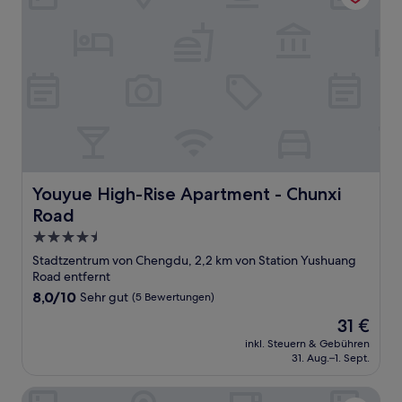
Youyue High-Rise Apartment - Chunxi Road
Youyue High-Rise Apartment - Chunxi
Road
4.5-
Sterne-
Stadtzentrum von Chengdu, 2,2 km von Station Yushuang
Unterkunft
Road entfernt
8.0
8,0/10
Sehr gut
(5 Bewertungen)
von
Der
31 €
10,
Preis
Sehr
inkl. Steuern & Gebühren
beträgt
31. Aug.–1. Sept.
gut,
31 €
(5
Bewertungen)
JOYA Hotel Chengdu Taikoo Li IFS