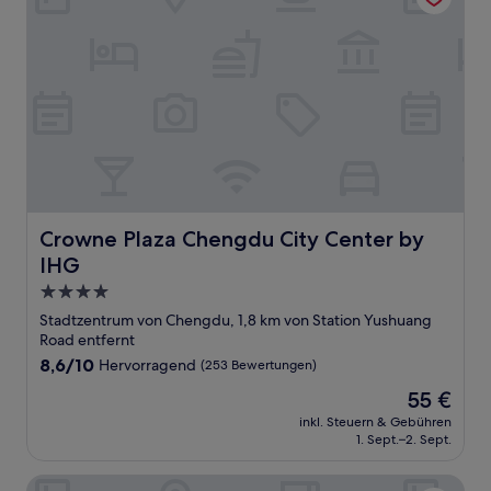
Crowne Plaza Chengdu City Center by IHG
Crowne Plaza Chengdu City Center by
IHG
4.0-
Sterne-
Stadtzentrum von Chengdu, 1,8 km von Station Yushuang
Unterkunft
Road entfernt
8.6
8,6/10
Hervorragend
(253 Bewertungen)
von
Der
55 €
10,
Preis
Hervorragend,
inkl. Steuern & Gebühren
beträgt
1. Sept.–2. Sept.
(253
55 €
Bewertungen)
Rhombus Park Aura Chengdu Hotel