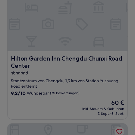
Hilton Garden Inn Chengdu Chunxi Road Center
Hilton Garden Inn Chengdu Chunxi Road
Center
3.5-
Sterne-
Stadtzentrum von Chengdu, 1,9 km von Station Yushuang
Unterkunft
Road entfernt
9.2
9,2/10
Wunderbar
(75 Bewertungen)
von
Der
60 €
10,
Preis
Wunderbar,
inkl. Steuern & Gebühren
beträgt
7. Sept.–8. Sept.
(75
60 €
Bewertungen)
Echarm Hotel