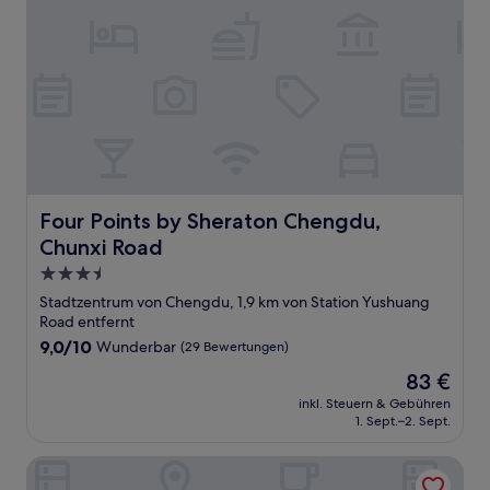
Four Points by Sheraton Chengdu, Chunxi Road
Four Points by Sheraton Chengdu,
Chunxi Road
3.5-
Sterne-
Stadtzentrum von Chengdu, 1,9 km von Station Yushuang
Unterkunft
Road entfernt
9.0
9,0/10
Wunderbar
(29 Bewertungen)
von
Der
83 €
10,
Preis
Wunderbar,
inkl. Steuern & Gebühren
beträgt
1. Sept.–2. Sept.
(29
83 €
Bewertungen)
Crowne Plaza Chengdu City Center by IHG