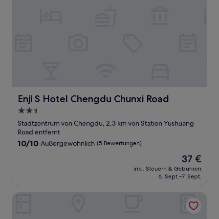
Enji S Hotel Chengdu Chunxi Road
Enji S Hotel Chengdu Chunxi Road
2.5-
Sterne-
Stadtzentrum von Chengdu, 2,3 km von Station Yushuang
Unterkunft
Road entfernt
10.0
10/10
Außergewöhnlich
(5 Bewertungen)
von
Der
37 €
10,
Preis
Außergewöhnlich,
inkl. Steuern & Gebühren
beträgt
6. Sept.–7. Sept.
(5
37 €
Bewertungen)
Hilton Garden Inn Chengdu Chunxi Road Center