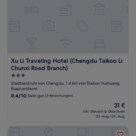
Xu Li Traveling Hotel (Chengdu Taikoo Li Chunxi Road Br
Xu Li Traveling Hotel (Chengdu Taikoo Li
Chunxi Road Branch)
3.0-
Sterne-
Stadtzentrum von Chengdu, 1,4 km von Station Yushuang
Unterkunft
Road entfernt
8.4
8,4/10
Sehr gut
(6 Bewertungen)
von
Der
31 €
10,
Preis
Sehr
inkl. Steuern & Gebühren
beträgt
23. Aug.–24. Aug.
gut,
31 €
(6
Bewertungen)
Youyue High-Rise Apartment - Chunxi Road