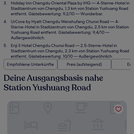
Holiday Inn Chengdu Oriental Plaza by IHG
— 4-Sterne-Hotel in
Stadtzentrum von Chengdu, 1,3 km von Station Yushuang Road
entfernt. Gästebewertung: 9,2/10 — Wunderbar.
UrCove by Hyatt Chengdu Wenshufang Chunxi Road
— 4-
Sterne-Hotel in Stadtzentrum von Chengdu, 2,5 km von Station
Yushuang Road entfernt. Gästebewertung: 9,4/10 —
Außergewöhnlich.
Enji S Hotel Chengdu Chunxi Road
— 2.5-Sterne-Hotel in
Stadtzentrum von Chengdu, 2,3 km von Station Yushuang Road
entfernt. Gästebewertung: 10/10 — Außergewöhnlich.
Empfohlene Unterkünfte
Preis (aufsteigend)
Ent
Deine Ausgangsbasis nahe
Station Yushuang Road
CYBO Junting Shangpin Hotel (Chengdu Chunxi Road Tian