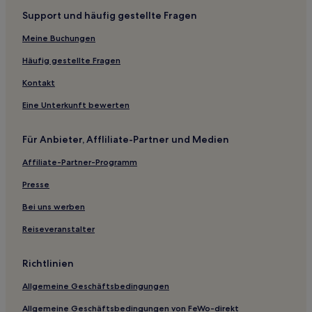
Support und häufig gestellte Fragen
5-Sterne-Hotels in Kreis Jiuzhaigou
4-Sterne-Hotels in Leshan
Meine Buchungen
2-Sterne-Hotels in Leshan
Häufig gestellte Fragen
3-Sterne-Hotels in Mianyang
Kontakt
3-Sterne-Hotels in Chengdu
Eine Unterkunft bewerten
4-Sterne-Hotels in Chengdu
Für Anbieter, Affliliate-Partner und Medien
Hotels nahe Gongxing-Station
Affiliate-Partner-Programm
Sichuan: Hotels
Hotels nahe Honghe-Station
Presse
Hotels nahe U-Bahn-Station Moziqiao
Bei uns werben
Shahepu Hotels
Reiseveranstalter
Xindu: Hotels
Richtlinien
Hotels nahe Sichuan University Jiang'an Campus-Station
Allgemeine Geschäftsbedingungen
Hotels nahe People's Park-Station
Allgemeine Geschäftsbedingungen von FeWo-direkt
Hotels nahe Wuhou Avenue-Station