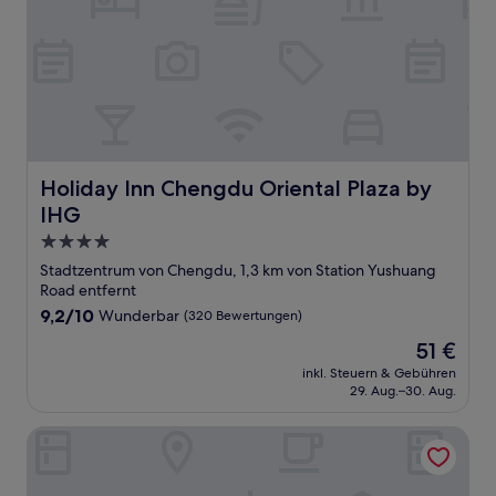
Holiday Inn Chengdu Oriental Plaza by IHG
Holiday Inn Chengdu Oriental Plaza by
IHG
4.0-
Sterne-
Stadtzentrum von Chengdu, 1,3 km von Station Yushuang
Unterkunft
Road entfernt
9.2
9,2/10
Wunderbar
(320 Bewertungen)
von
Der
51 €
10,
Preis
Wunderbar,
inkl. Steuern & Gebühren
beträgt
29. Aug.–30. Aug.
(320
51 €
Bewertungen)
UrCove by Hyatt Chengdu Wenshufang Chunxi Road