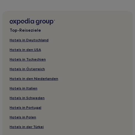
Hotels mit Parkplatz in Kreis Jiuzhaigou
Luxus in Kreis Jiuzhaigou
Günstige in Guangyuan
Top-Reiseziele
Günstige in Jintang
Hotels in Deutschland
Familien in Emeishan
Hotels in den USA
Hotels mit Parkplatz in Zigong
Hotels in Tschechien
Hotels mit Fitnessbereich in Chengdu
Hotels in Österreich
Familien in Chengdu
Hotels in den Niederlanden
Haustierfreundliche in Chengdu
Günstige in Yibin
Hotels in Italien
3-Sterne-Hotels in Emeishan
Hotels in Schweden
2-Sterne-Hotels in Emeishan
Hotels in Portugal
4-Sterne-Hotels in Emeishan
Hotels in Polen
2-Sterne-Hotels in Dazhu
Hotels in der Türkei
3-Sterne-Hotels in Kreis Jiuzhaigou