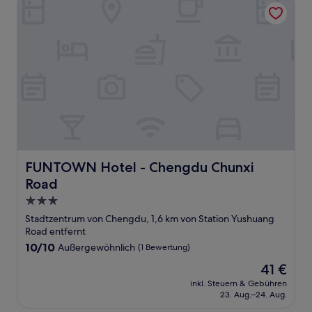
FUNTOWN Hotel - Chengdu Chunxi Road
FUNTOWN Hotel - Chengdu Chunxi Road
FUNTOWN Hotel - Chengdu Chunxi
Road
3.0-
Sterne-
Stadtzentrum von Chengdu, 1,6 km von Station Yushuang
Unterkunft
Road entfernt
10.0
10/10
Außergewöhnlich
(1 Bewertung)
von
Der
41 €
10,
Preis
Außergewöhnlich,
inkl. Steuern & Gebühren
beträgt
23. Aug.–24. Aug.
(1
41 €
Bewertung)