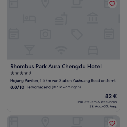
Rhombus Park Aura Chengdu Hotel
Rhombus Park Aura Chengdu Hotel
4.5-
Sterne-
Hejiang Pavilion, 1,5 km von Station Yushuang Road entfernt
Unterkunft
8.8
8,8/10
Hervorragend
(157 Bewertungen)
von
Der
82 €
10,
Preis
Hervorragend,
inkl. Steuern & Gebühren
beträgt
29. Aug.–30. Aug.
(157
82 €
Bewertungen)
Chengdu Tianfu Sunshine Hotel