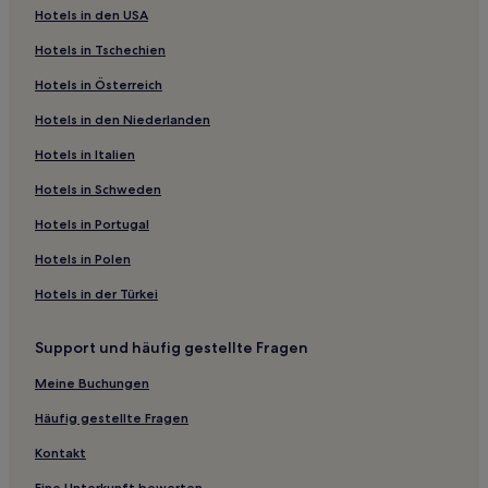
Hotels in den USA
Hotels nahe Der Israelitische Tempel von Mailand
Hotels in Tschechien
Hotels nahe Palazzo della Ragione
Hotels in Österreich
Hotels nahe Teatro I
Hotels in den Niederlanden
Hotels nahe Straßenbahnhaltestelle Via Ripamonti - Via
Bellezza
Hotels in Italien
Hotels nahe Straßenbahnhaltestelle Santa Maria delle
Hotels in Schweden
Grazie - Cenacolo Vinciano
Hotels in Portugal
Hotels nahe Bahnhof Milano Domodossola-Fiera
Hotels nahe Akademie der Schönen Künste Brera
Hotels in Polen
Hotels nahe Metrostation Brenta
Hotels in der Türkei
Hotels nahe Station Milano Porta Romana
Support und häufig gestellte Fragen
Mailand Hotels
Meine Buchungen
Hotels nahe Straßenbahnhaltestelle Viale Tunisia
Häufig gestellte Fragen
Hotels nahe Kaiserpalast von Mailand
Kontakt
Hotels nahe Teatro alla Scala Tram Stop
Eine Unterkunft bewerten