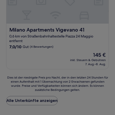
Milano Apartments Vigevano 41
Milano Apartments Vigevano 41
0,6 km von Straßenbahnhaltestelle Piazza 24 Maggio
entfernt
7.0
7,0/10
Gut
(4 Bewertungen)
von
Der
145 €
10,
Preis
Gut,
inkl. Steuern & Gebühren
beträgt
7. Aug.–8. Aug.
(4
145 €
Bewertungen)
Dies
Dies ist der niedrigste Preis pro Nacht, der in den letzten 24 Stunden für
einen Aufenthalt mit 1 Übernachtung von 2 Erwachsenen gefunden
ist
wurde. Preise und Verfügbarkeiten können sich ändern. Es können
der
zusätzliche Bedingungen gelten.
niedrigste
Preis
Alle Unterkünfte anzeigen
pro
Nacht,
der
in