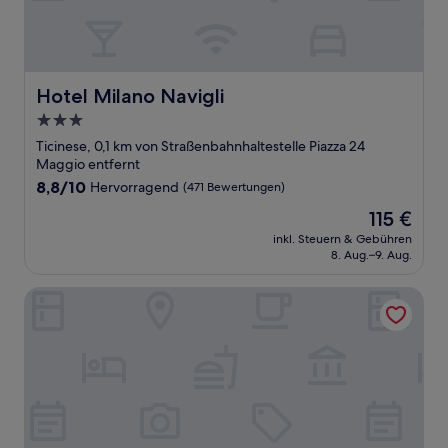
Hotel Milano Navigli
Hotel Milano Navigli
3.0-
Sterne-
Ticinese, 0,1 km von Straßenbahnhaltestelle Piazza 24
Unterkunft
Maggio entfernt
8.8
8,8/10
Hervorragend
(471 Bewertungen)
von
Der
115 €
10,
Preis
Hervorragend,
inkl. Steuern & Gebühren
beträgt
8. Aug.–9. Aug.
(471
115 €
Bewertungen)
Milano Ticinese Guest House