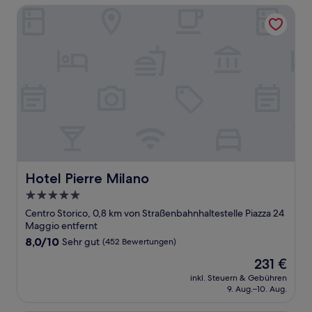
Bewertungen)
Hotel Pierre Milano
Hotel Pierre Milano
Hotel Pierre Milano
5.0-
Sterne-
Centro Storico, 0,8 km von Straßenbahnhaltestelle Piazza 24
Unterkunft
Maggio entfernt
8.0
8,0/10
Sehr gut
(452 Bewertungen)
von
Der
231 €
10,
Preis
Sehr
inkl. Steuern & Gebühren
beträgt
9. Aug.–10. Aug.
gut,
231 €
(452