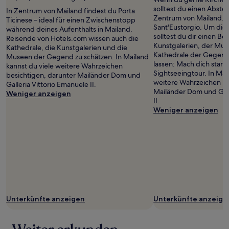
Giorgia
solltest du einen Abste
In Zentrum von Mailand findest du Porta
Bachiorri
Zentrum von Mailand. D
Ticinese – ideal für einen Zwischenstopp
Sant'Eustorgio. Um die 
während deines Aufenthalts in Mailand.
solltest du dir einen Be
Reisende von Hotels.com wissen auch die
Kunstgalerien, der Mu
Kathedrale, die Kunstgalerien und die
Kathedrale der Gegend
Museen der Gegend zu schätzen. In Mailand
lassen: Mach dich startk
kannst du viele weitere Wahrzeichen
Sightseeingtour. In Mai
besichtigen, darunter Mailänder Dom und
weitere Wahrzeichen be
Galleria Vittorio Emanuele II.
Mailänder Dom und Gall
Weniger anzeigen
II.
Weniger anzeigen
Unterkünfte anzeigen
Unterkünfte anzeige