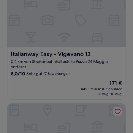
Italianway Easy - Vigevano 13
Italianway Easy - Vigevano 13
0,4 km von Straßenbahnhaltestelle Piazza 24 Maggio
entfernt
8.0
8,0/10
Sehr gut
(7 Bewertungen)
von
Der
171 €
10,
Preis
Sehr
inkl. Steuern & Gebühren
beträgt
7. Aug.–8. Aug.
gut,
171 €
(7
Bewertungen)
Milano Apartments Vigevano 45