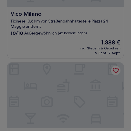
Vico Milano
Vico Milano
Ticinese, 0,6 km von Straßenbahnhaltestelle Piazza 24
Maggio entfernt
10.0
10/10
Außergewöhnlich
(42 Bewertungen)
von
Der
1.388 €
10,
Preis
Außergewöhnlich,
inkl. Steuern & Gebühren
beträgt
6. Sept.–7. Sept.
(42
1.388 €
Bewertungen)
Bob W Milan Ticinese