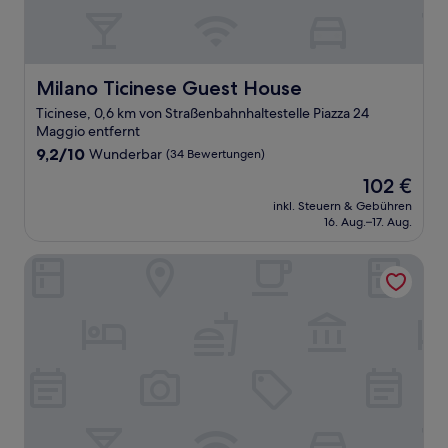
Milano Ticinese Guest House
Milano Ticinese Guest House
Ticinese, 0,6 km von Straßenbahnhaltestelle Piazza 24
Maggio entfernt
9.2
9,2/10
Wunderbar
(34 Bewertungen)
von
Der
102 €
10,
Preis
Wunderbar,
inkl. Steuern & Gebühren
beträgt
16. Aug.–17. Aug.
(34
102 €
Bewertungen)
Aethos Hotel Milan