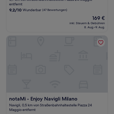
entfernt
9.2
9,2/10
Wunderbar
(47 Bewertungen)
von
Der
169 €
10,
Preis
Wunderbar,
inkl. Steuern & Gebühren
beträgt
8. Aug.–9. Aug.
(47
169 €
Bewertungen)
notaMi - Enjoy Navigli Milano
notaMi - Enjoy Navigli Milano
notaMi - Enjoy Navigli Milano
Navigli, 0,5 km von Straßenbahnhaltestelle Piazza 24
Maggio entfernt