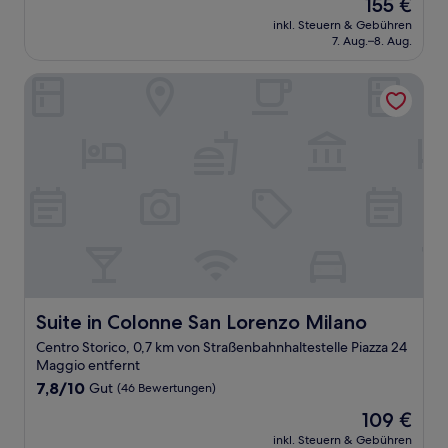
Der
155 €
10,
Preis
Hervorragend,
inkl. Steuern & Gebühren
beträgt
7. Aug.–8. Aug.
(22
155 €
Bewertungen)
Suite in Colonne San Lorenzo Milano
Suite in Colonne San Lorenzo Milano
Suite in Colonne San Lorenzo Milano
Centro Storico, 0,7 km von Straßenbahnhaltestelle Piazza 24
Maggio entfernt
7.8
7,8/10
Gut
(46 Bewertungen)
von
Der
109 €
10,
Preis
Gut,
inkl. Steuern & Gebühren