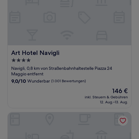
Art Hotel Navigli
Art Hotel Navigli
4.0-
Sterne-
Navigli, 0,8 km von Straßenbahnhaltestelle Piazza 24
Unterkunft
Maggio entfernt
9.0
9,0/10
Wunderbar
(1.001 Bewertungen)
von
Der
146 €
10,
Preis
Wunderbar,
inkl. Steuern & Gebühren
beträgt
12. Aug.–13. Aug.
(1.001
146 €
Bewertungen)
Leia Hospitality