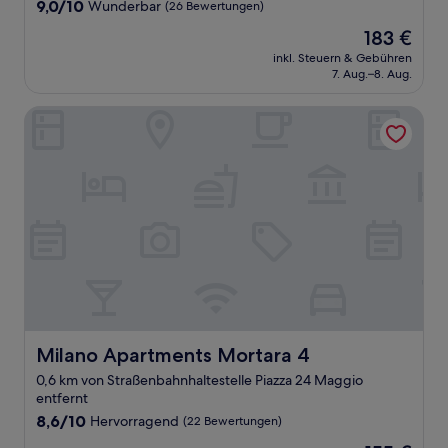
9.0
9,0/10
Wunderbar
(26 Bewertungen)
von
Der
183 €
10,
Preis
Wunderbar,
inkl. Steuern & Gebühren
beträgt
7. Aug.–8. Aug.
(26
183 €
Bewertungen)
Milano Apartments Mortara 4
Milano Apartments Mortara 4
Milano Apartments Mortara 4
0,6 km von Straßenbahnhaltestelle Piazza 24 Maggio
entfernt
8.6
8,6/10
Hervorragend
(22 Bewertungen)
von