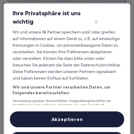
Ihre Privatsphäre ist uns
wichtig
Wir und unsere
16
Partner speichern und/ oder greifen
auf Informationen auf einem Gerät zu, z.B. auf eindeutige
Kennungen in Cookies, um personenbezogene Daten zu
Leia Hospitality
Leia Hospitality
verarbeiten. Sie können Ihre Präferenzen akzeptieren
Zentrum von Mailand, 0,7 km von Straßenbahnhaltestelle
oder verwalten. Klicken Sie dazu bitte unten oder
Piazza 24 Maggio entfernt
besuchen Sie jederzeit die Seite der Datenschutzrichtlinie.
9.4
9,4/10
Außergewöhnlich
(67 Bewertungen)
Diese Präferenzen werden unseren Partnern signalisiert
von
Der
128 €
und haben keinen Einfluss auf Surfdaten.
10,
Preis
Außergewöhnlich,
inkl. Steuern & Gebühren
Wir und unsere Partner verarbeiten Daten, um
beträgt
17. Aug.–18. Aug.
(67
128 €
Folgendes bereitzustellen:
Bewertungen)
Experience Design Bed & Show
Verwendung genauer Standortdaten. Endgeräteeigenschaften zur
Identifikation aktiv abfragen. Speichern von oder Zugriff auf
Informationen auf einem Endgerät. Personalisierte Werbung und
Inhalte, Messung von Werbeleistung und der Performance von Inhalten,
Zielgruppenforschung sowie Entwicklung und Verbesserung von
Akzeptieren
Angeboten.
Liste der Partner (Lieferanten)