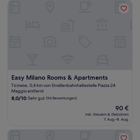
Bewertungen)
Easy Milano Rooms & Apartments
Easy Milano Rooms & Apartments
Easy Milano Rooms & Apartments
Ticinese, 0,4 km von Straßenbahnhaltestelle Piazza 24
Maggio entfernt
8.0
8,0/10
Sehr gut
(54 Bewertungen)
von
Der
90 €
10,
Preis
Sehr
inkl. Steuern & Gebühren
beträgt
7. Aug.–8. Aug.
gut,
90 €
(54
Bewertungen)
TheROOMS by TheFLOOR Collection