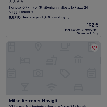
4.0-
Sterne-
Ticinese, 0,7 km von Straßenbahnhaltestelle Piazza 24
Unterkunft
Maggio entfernt
8.8
8,8/10
Hervorragend
(403 Bewertungen)
von
Der
192 €
10,
Preis
Hervorragend,
inkl. Steuern & Gebühren
beträgt
18. Aug.–19. Aug.
(403
192 €
Bewertungen)
Milan Retreats Navigli
Milan Retreats Navigli
Milan Retreats Navigli
0,7 km von Straßenbahnhaltestelle Piazza 24 Maggio