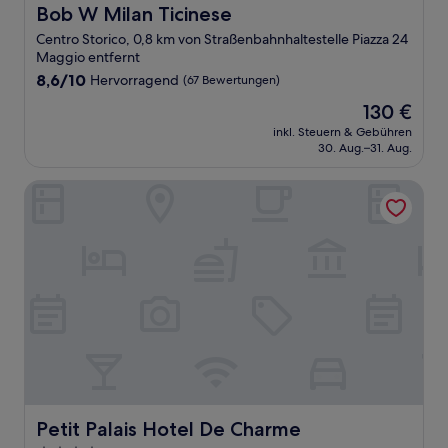
Bob W Milan Ticinese
Bob W Milan Ticinese
Centro Storico, 0,8 km von Straßenbahnhaltestelle Piazza 24
Maggio entfernt
8.6
8,6/10
Hervorragend
(67 Bewertungen)
von
Der
130 €
10,
Preis
Hervorragend,
inkl. Steuern & Gebühren
beträgt
30. Aug.–31. Aug.
(67
130 €
Bewertungen)
Petit Palais Hotel De Charme
Petit Palais Hotel De Charme
Petit Palais Hotel De Charme