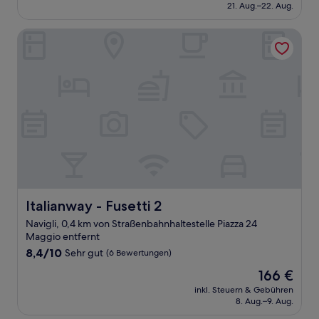
beträgt
21. Aug.–22. Aug.
(46
109 €
Bewertungen)
Italianway - Fusetti 2
Italianway - Fusetti 2
Italianway - Fusetti 2
Navigli, 0,4 km von Straßenbahnhaltestelle Piazza 24
Maggio entfernt
8.4
8,4/10
Sehr gut
(6 Bewertungen)
von
Der
166 €
10,
Preis
Sehr
inkl. Steuern & Gebühren
beträgt
8. Aug.–9. Aug.
gut,
166 €
(6