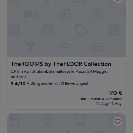
TheROOMS by TheFLOOR Collection
TheROOMS by TheFLOOR Collection
0,9 km von Straßenbahnhaltestelle Piazza 24 Maggio
entfernt
9.4
9,4/10
Außergewöhnlich
(3 Bewertungen)
von
Der
170 €
10,
Preis
Außergewöhnlich,
inkl. Steuern & Gebühren
beträgt
16. Aug.–17. Aug.
(3
170 €
Bewertungen)
Italianway Easy - Vigevano 13