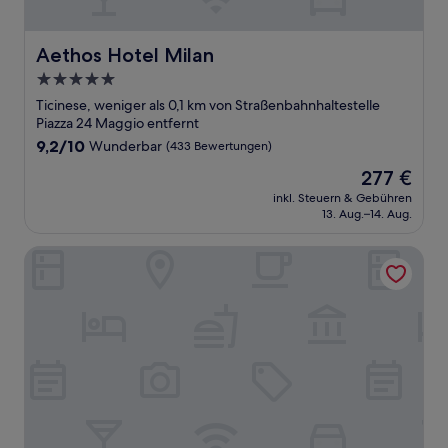
Aethos Hotel Milan
Aethos Hotel Milan
5.0-
Sterne-
Ticinese, weniger als 0,1 km von Straßenbahnhaltestelle
Unterkunft
Piazza 24 Maggio entfernt
9.2
9,2/10
Wunderbar
(433 Bewertungen)
von
Der
277 €
10,
Preis
Wunderbar,
inkl. Steuern & Gebühren
beträgt
13. Aug.–14. Aug.
(433
277 €
Bewertungen)
Vico Milano