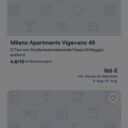
Milano Apartments Vigevano 45
Milano Apartments Vigevano 45
0,7 km von Straßenbahnhaltestelle Piazza 24 Maggio
entfernt
6.8
6,8/10
(5 Bewertungen)
von
Der
166 €
10,
Preis
(5
inkl. Steuern & Gebühren
beträgt
9. Aug.–10. Aug.
Bewertungen)
166 €
Milano Apartments Vigevano 41