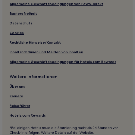
Allgemeine Geschäftsbedingungen von FeWo-direkt
Hotels nahe Straßenbahnhaltestelle Marktplatz
Friedrichshagen
Barrierefreiheit
Hotels nahe Straßenbahnhaltestelle Bruno-Wille-Straße
Datenschutz
Hotels nahe Straßenbahnhaltestelle Niederbarnimstraße
Cookies
Deutschland: Hotels
Rechtliche Hinweise/Kontakt
Hotels nahe Straßenbahnhaltestelle Brösener Straße
Inhaltsrichtlinien und Melden von Inhalten
Hotels nahe Straßenbahnhaltestelle S Friedrichshagen
Allgemeine Geschäftsbedingungen für Hotels.com Rewards
Hotels nahe Haltestelle Kalenderplatz
Hotels nahe Straßenbahnhaltestelle Dingelstädter Straße
Weitere Informationen
Hotels nahe Straßenbahnhaltestelle Spreestraße
Über uns
Karriere
Reiseführer
Hotels.com Rewards
*Bei einigen Hotels muss die Stornierung mehr als 24 Stunden vor
Check-in erfolgen. Weitere Details auf der Website.