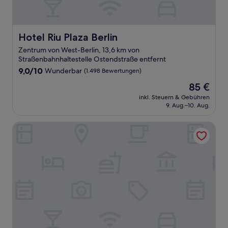
Hotel Riu Plaza Berlin
Hotel Riu Plaza Berlin
Zentrum von West-Berlin, 13,6 km von
Straßenbahnhaltestelle Ostendstraße entfernt
9.0
9,0/10
Wunderbar
(1.498 Bewertungen)
von
Der
85 €
10,
Preis
Wunderbar,
inkl. Steuern & Gebühren
beträgt
9. Aug.–10. Aug.
(1.498
85 €
Bewertungen)
Radisson Collection Hotel, Berlin