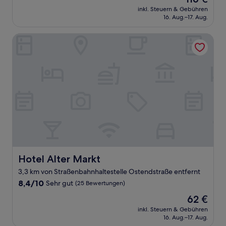
10,
Preis
Wunderbar,
inkl. Steuern & Gebühren
beträgt
16. Aug.–17. Aug.
(325
116 €
Bewertungen)
Hotel Alter Markt
Hotel Alter Markt
Hotel Alter Markt
3,3 km von Straßenbahnhaltestelle Ostendstraße entfernt
8.4
8,4/10
Sehr gut
(25 Bewertungen)
von
Der
62 €
10,
Preis
Sehr
inkl. Steuern & Gebühren
beträgt
16. Aug.–17. Aug.
gut,
62 €