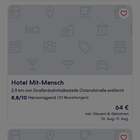
(25
Bewertungen)
Hotel Mit-Mensch
Hotel Mit-Mensch
Hotel Mit-Mensch
2,9 km von Straßenbahnhaltestelle Ostendstraße entfernt
8.8
8,8/10
Hervorragend
(121 Bewertungen)
von
Der
64 €
10,
Preis
Hervorragend,
inkl. Steuern & Gebühren
beträgt
10. Aug.–11. Aug.
(121
64 €
Bewertungen)
Hotel Am Schloss Koepenick Berlin by Golden Tulip