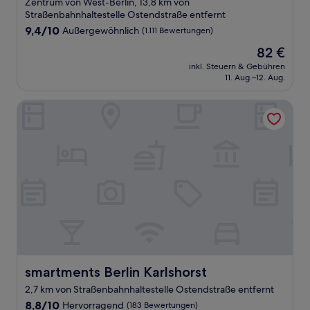
Zentrum von West-Berlin, 13,8 km von
Unterkunft
Straßenbahnhaltestelle Ostendstraße entfernt
9.4
9,4/10
Außergewöhnlich
(1.111 Bewertungen)
von
Der
82 €
10,
Preis
Außergewöhnlich,
inkl. Steuern & Gebühren
beträgt
11. Aug.–12. Aug.
(1.111
82 €
Bewertungen)
smartments Berlin Karlshorst
smartments Berlin Karlshorst
smartments Berlin Karlshorst
2,7 km von Straßenbahnhaltestelle Ostendstraße entfernt
8.8
8,8/10
Hervorragend
(183 Bewertungen)