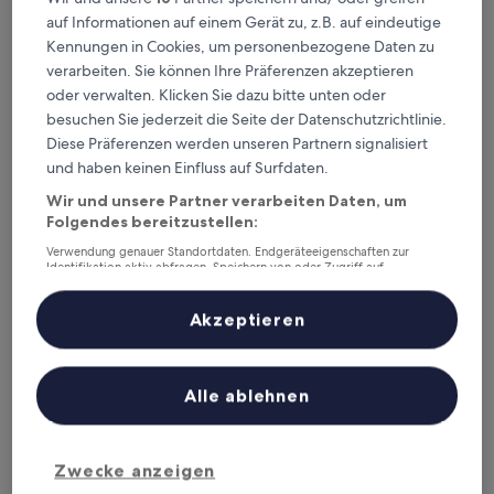
auf Informationen auf einem Gerät zu, z.B. auf eindeutige
ibis Styles Berlin Treptow
ibis Styles Berlin Treptow
Kennungen in Cookies, um personenbezogene Daten zu
1,4 km von Straßenbahnhaltestelle Ostendstraße entfernt
verarbeiten. Sie können Ihre Präferenzen akzeptieren
8.4
8,4/10
Sehr gut
(583 Bewertungen)
oder verwalten. Klicken Sie dazu bitte unten oder
von
Der
besuchen Sie jederzeit die Seite der Datenschutzrichtlinie.
71 €
10,
Preis
Diese Präferenzen werden unseren Partnern signalisiert
Sehr
inkl. Steuern & Gebühren
beträgt
30. Aug.–31. Aug.
gut,
und haben keinen Einfluss auf Surfdaten.
71 €
(583
Wir und unsere Partner verarbeiten Daten, um
Bewertungen)
Spreepolis Boardinghaus
Folgendes bereitzustellen:
Verwendung genauer Standortdaten. Endgeräteeigenschaften zur
Identifikation aktiv abfragen. Speichern von oder Zugriff auf
Informationen auf einem Endgerät. Personalisierte Werbung und
Inhalte, Messung von Werbeleistung und der Performance von Inhalten,
Zielgruppenforschung sowie Entwicklung und Verbesserung von
Akzeptieren
Angeboten.
Liste der Partner (Lieferanten)
Alle ablehnen
Spreepolis Boardinghaus
Zwecke anzeigen
Spreepolis Boardinghaus