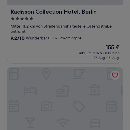
Radisson Collection Hotel, Berlin
Radisson Collection Hotel, Berlin
5.0-
Sterne-
Mitte, 11,2 km von Straßenbahnhaltestelle Ostendstraße
Unterkunft
entfernt
9.2
9,2/10
Wunderbar
(1.037 Bewertungen)
von
Der
155 €
10,
Preis
Wunderbar,
inkl. Steuern & Gebühren
beträgt
17. Aug.–18. Aug.
(1.037
155 €
Bewertungen)
Vienna House by Wyndham Andel's Berlin