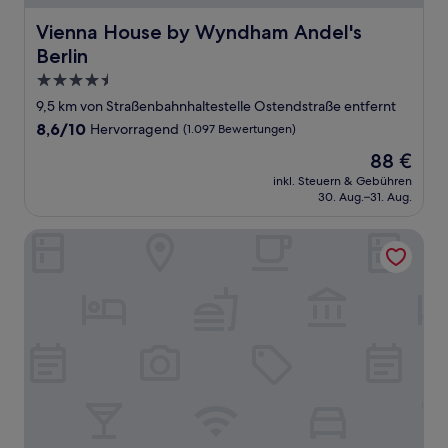
Vienna House by Wyndham Andel's Berlin
Vienna House by Wyndham Andel's
Berlin
4.5-
Sterne-
9,5 km von Straßenbahnhaltestelle Ostendstraße entfernt
Unterkunft
8.6
8,6/10
Hervorragend
(1.097 Bewertungen)
von
Der
88 €
10,
Preis
Hervorragend,
inkl. Steuern & Gebühren
beträgt
30. Aug.–31. Aug.
(1.097
88 €
Bewertungen)
Essential by Dorint Berlin-Adlershof