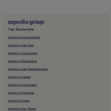
Hotels mit Fitnessbereich in Deutschland
Boutique- in Deutschland
Hotels mit Küchenzeile in Deutschland
Hotels mit Wellnessbereich in Deutschland
Top-Reiseziele
Hotels mit Pool in Deutschland
Hotels in Deutschland
Haustierfreundliche in Deutschland
Hotels in den USA
Business in Deutschland
Hotels in Tschechien
Familien in Deutschland
Hotels in Österreich
Lgbtqia-Freundliche in Deutschland
Hotels in den Niederlanden
Hotels nahe Straßenbahnhaltestelle Westendsiedlung
Hotels nahe Straßenbahnhaltestelle Simplonstraße
Hotels in Italien
Hotels nahe Haltestelle Biesdorf-Süd
Hotels in Schweden
Hotels nahe Straßenbahnhaltestelle Hartlebenstraße
Hotels in Portugal
Hotels nahe Straßenbahnhaltestelle Criegernweg
Hotels in Polen
Hotels nahe Straßenbahnhaltestelle Fanningerstraße
Hotels in der Türkei