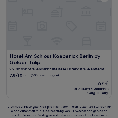
Hotel Am Schloss Koepenick Berlin by Golden Tulip
Hotel Am Schloss Koepenick Berlin by
Golden Tulip
2,9 km von Straßenbahnhaltestelle Ostendstraße entfernt
7.8
7,8/10
Gut
(603 Bewertungen)
von
Der
67 €
10,
Preis
Gut,
inkl. Steuern & Gebühren
beträgt
9. Aug.–10. Aug.
(603
67 €
Bewertungen)
Dies
Dies ist der niedrigste Preis pro Nacht, der in den letzten 24 Stunden für
einen Aufenthalt mit 1 Übernachtung von 2 Erwachsenen gefunden
ist
wurde. Preise und Verfügbarkeiten können sich ändern. Es können
der