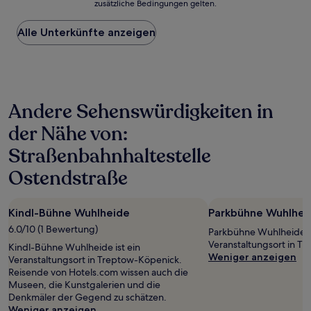
zusätzliche Bedingungen gelten.
niedrigste
Preis
Alle Unterkünfte anzeigen
pro
Nacht,
der
in
den
letzten
Andere Sehenswürdigkeiten in
24 Stunden
für
der Nähe von:
einen
Aufenthalt
Straßenbahnhaltestelle
mit
1 Übernachtung
Ostendstraße
von
2 Erwachsenen
gefunden
Kindl-Bühne Wuhlheide
Parkbühne Wuhlhei
wurde.
6.0/10 (1 Bewertung)
Parkbühne Wuhlheide is
Preise
Veranstaltungsort in T
und
Kindl-Bühne Wuhlheide ist ein
Weniger anzeigen
Verfügbarkeiten
Veranstaltungsort in Treptow-Köpenick.
können
Reisende von Hotels.com wissen auch die
sich
Museen, die Kunstgalerien und die
ändern.
Denkmäler der Gegend zu schätzen.
Es
Weniger anzeigen