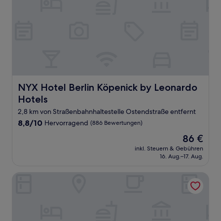
NYX Hotel Berlin Köpenick by Leonardo Hotels
NYX Hotel Berlin Köpenick by Leonardo
Hotels
2,8 km von Straßenbahnhaltestelle Ostendstraße entfernt
8.8
8,8/10
Hervorragend
(886 Bewertungen)
von
Der
86 €
10,
Preis
Hervorragend,
inkl. Steuern & Gebühren
beträgt
16. Aug.–17. Aug.
(886
86 €
Bewertungen)
Airporthotel Berlin Adlershof