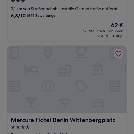
3.0-
Sterne-
3,1 km von Straßenbahnhaltestelle Ostendstraße entfernt
Unterkunft
6.8
6,8/10
(849 Bewertungen)
von
Der
62 €
10,
Preis
(849
inkl. Steuern & Gebühren
beträgt
9. Aug.–10. Aug.
Bewertungen)
62 €
Mercure Hotel Berlin Wittenbergplatz
Mercure Hotel Berlin Wittenbergplatz
Mercure Hotel Berlin Wittenbergplatz
4.0-
Sterne-