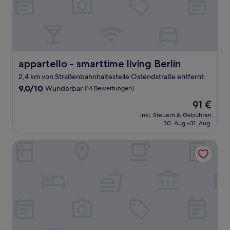
appartello - smarttime living Berlin
appartello - smarttime living Berlin
2,4 km von Straßenbahnhaltestelle Ostendstraße entfernt
9.0
9,0/10
Wunderbar
(14 Bewertungen)
von
Der
91 €
10,
Preis
Wunderbar,
inkl. Steuern & Gebühren
beträgt
30. Aug.–31. Aug.
(14
91 €
Bewertungen)
Hotel Riu Plaza Berlin