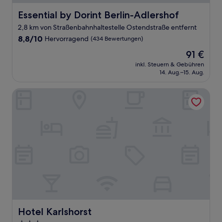
Essential by Dorint Berlin-Adlershof
Essential by Dorint Berlin-Adlershof
2,8 km von Straßenbahnhaltestelle Ostendstraße entfernt
8.8
8,8/10
Hervorragend
(434 Bewertungen)
von
Der
91 €
10,
Preis
Hervorragend,
inkl. Steuern & Gebühren
beträgt
14. Aug.–15. Aug.
(434
91 €
Bewertungen)
Hotel Karlshorst
Hotel Karlshorst
Hotel Karlshorst