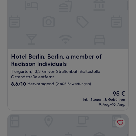
Hotel Berlin, Berlin, a member of Radisson Individuals
Hotel Berlin, Berlin, a member of
Radisson Individuals
Tiergarten, 13,3 km von Straßenbahnhaltestelle
Ostendstraße entfernt
8.6
8,6/10
Hervorragend
(2.605 Bewertungen)
von
Der
95 €
10,
Preis
Hervorragend,
inkl. Steuern & Gebühren
beträgt
9. Aug.–10. Aug.
(2.605
95 €
Bewertungen)
NYX Hotel Berlin Köpenick by Leonardo Hotels