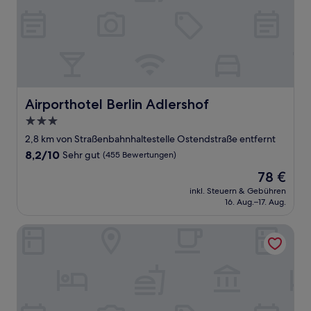
Airporthotel Berlin Adlershof
Airporthotel Berlin Adlershof
3.0-
Sterne-
2,8 km von Straßenbahnhaltestelle Ostendstraße entfernt
Unterkunft
8.2
8,2/10
Sehr gut
(455 Bewertungen)
von
Der
78 €
10,
Preis
Sehr
inkl. Steuern & Gebühren
beträgt
16. Aug.–17. Aug.
gut,
78 €
(455
Bewertungen)
appartello - smarttime living Berlin