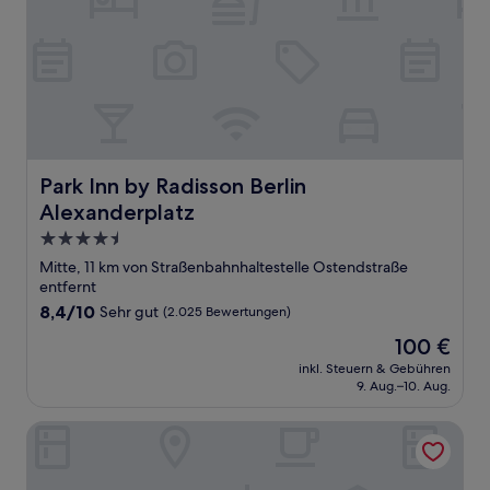
Park Inn by Radisson Berlin Alexanderplatz
Park Inn by Radisson Berlin
Alexanderplatz
4.5-
Sterne-
Mitte, 11 km von Straßenbahnhaltestelle Ostendstraße
Unterkunft
entfernt
8.4
8,4/10
Sehr gut
(2.025 Bewertungen)
von
Der
100 €
10,
Preis
Sehr
inkl. Steuern & Gebühren
beträgt
9. Aug.–10. Aug.
gut,
100 €
(2.025
Bewertungen)
Hotel Berlin, Berlin, a member of Radisson Individuals