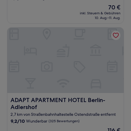
von
Der
70 €
10,
Preis
Hervorragend,
inkl. Steuern & Gebühren
beträgt
10. Aug.–11. Aug.
(183
70 €
Bewertungen)
ADAPT APARTMENT HOTEL Berlin-Adlershof
ADAPT APARTMENT HOTEL Berlin-Adlershof
ADAPT APARTMENT HOTEL Berlin-
Adlershof
2,7 km von Straßenbahnhaltestelle Ostendstraße entfernt
9.2
9,2/10
Wunderbar
(325 Bewertungen)
von
Der
116 €