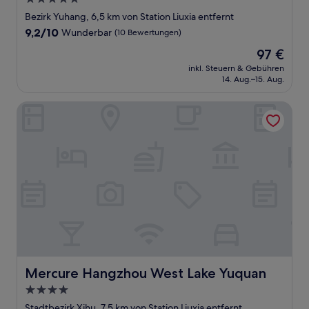
Sterne-
Bezirk Yuhang, 6,5 km von Station Liuxia entfernt
Unterkunft
9.2
9,2/10
Wunderbar
(10 Bewertungen)
von
Der
97 €
10,
Preis
Wunderbar,
inkl. Steuern & Gebühren
beträgt
14. Aug.–15. Aug.
(10
97 €
Bewertungen)
Mercure Hangzhou West Lake Yuquan
Mercure Hangzhou West Lake Yuquan
Mercure Hangzhou West Lake Yuquan
4.0-
Sterne-
Stadtbezirk Xihu, 7,5 km von Station Liuxia entfernt