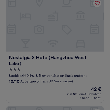
Nostalgia S Hotel(Hangzhou West Lake）
Nostalgia S Hotel(Hangzhou West
Lake）
3.0-
Sterne-
Stadtbezirk Xihu, 8,5 km von Station Liuxia entfernt
Unterkunft
10.0
10/10
Außergewöhnlich
(25 Bewertungen)
von
Der
42 €
10,
Preis
Außergewöhnlich,
inkl. Steuern & Gebühren
beträgt
7. Sept.–8. Sept.
(25
42 €
Bewertungen)
Hangzhou Huaxia Center Hotel, Vignette Collection by IH