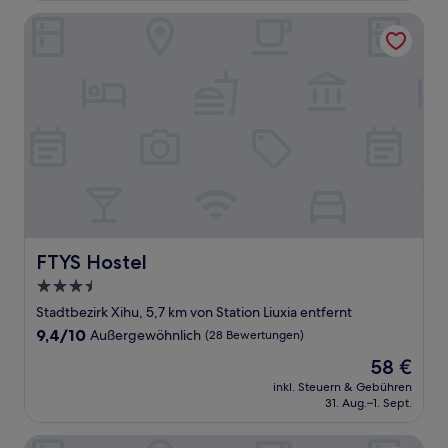
Bewertungen)
FTYS Hostel
FTYS Hostel
FTYS Hostel
3.5-
Sterne-
Stadtbezirk Xihu, 5,7 km von Station Liuxia entfernt
Unterkunft
9.4
9,4/10
Außergewöhnlich
(28 Bewertungen)
von
Der
58 €
10,
Preis
Außergewöhnlich,
inkl. Steuern & Gebühren
beträgt
31. Aug.–1. Sept.
(28
58 €
Bewertungen)
Marriott Executive Apartments Hangzhou Yuhang