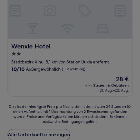
Wenxie Hotel
Wenxie Hotel
2.0-
Sterne-
Stadtbezirk Xihu, 8,1 km von Station Liuxia entfernt
Unterkunft
10.0
10/10
Außergewöhnlich
(1 Bewertung)
von
Der
28 €
10,
Preis
Außergewöhnlich,
inkl. Steuern & Gebühren
beträgt
21. Aug.–22. Aug.
(1
28 €
Bewertung)
Dies
Dies ist der niedrigste Preis pro Nacht, der in den letzten 24 Stunden für
einen Aufenthalt mit 1 Übernachtung von 2 Erwachsenen gefunden
ist
wurde. Preise und Verfügbarkeiten können sich ändern. Es können
der
zusätzliche Bedingungen gelten.
niedrigste
Preis
Alle Unterkünfte anzeigen
pro