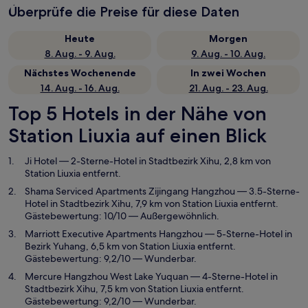
Überprüfe die Preise für diese Daten
Heute
Morgen
8. Aug. - 9. Aug.
9. Aug. - 10. Aug.
Nächstes Wochenende
In zwei Wochen
14. Aug. - 16. Aug.
21. Aug. - 23. Aug.
Top 5 Hotels in der Nähe von
Station Liuxia auf einen Blick
Ji Hotel
— 2-Sterne-Hotel in Stadtbezirk Xihu, 2,8 km von
Station Liuxia entfernt.
Shama Serviced Apartments Zijingang Hangzhou
— 3.5-Sterne-
Hotel in Stadtbezirk Xihu, 7,9 km von Station Liuxia entfernt.
Gästebewertung: 10/10 — Außergewöhnlich.
Marriott Executive Apartments Hangzhou
— 5-Sterne-Hotel in
Bezirk Yuhang, 6,5 km von Station Liuxia entfernt.
Gästebewertung: 9,2/10 — Wunderbar.
Mercure Hangzhou West Lake Yuquan
— 4-Sterne-Hotel in
Stadtbezirk Xihu, 7,5 km von Station Liuxia entfernt.
Gästebewertung: 9,2/10 — Wunderbar.