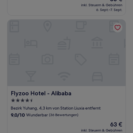
Preis
Gut,
inkl. Steuern & Gebühren
beträgt
6. Sept.–7. Sept.
(12
56 €
Bewertungen)
Flyzoo Hotel - Alibaba
Flyzoo Hotel - Alibaba
Flyzoo Hotel - Alibaba
4.5-
Sterne-
Bezirk Yuhang, 4,3 km von Station Liuxia entfernt
Unterkunft
9.0
9,0/10
Wunderbar
(36 Bewertungen)
von
Der
63 €
10,
Preis
Wunderbar,
inkl. Steuern & Gebühren