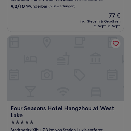
Unterkunft
9.2
9,2/10
Wunderbar
(5 Bewertungen)
von
Der
77 €
10,
Preis
Wunderbar,
inkl. Steuern & Gebühren
beträgt
2. Sept.–3. Sept.
(5
77 €
Bewertungen)
Four Seasons Hotel Hangzhou at West Lake
Four Seasons Hotel Hangzhou at West Lake
Four Seasons Hotel Hangzhou at West
Lake
5.0-
Sterne-
Stadtbezirk Xihu, 7,3 km von Station Liuxia entfernt