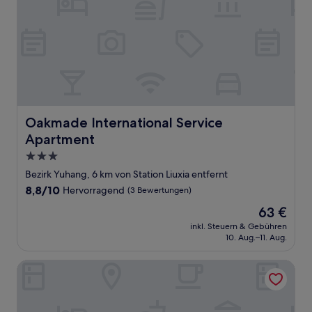
Oakmade International Service Apartment
Oakmade International Service
Apartment
3.0-
Sterne-
Bezirk Yuhang, 6 km von Station Liuxia entfernt
Unterkunft
8.8
8,8/10
Hervorragend
(3 Bewertungen)
von
Der
63 €
10,
Preis
Hervorragend,
inkl. Steuern & Gebühren
beträgt
10. Aug.–11. Aug.
(3
63 €
Bewertungen)
Mercure Hangzhou Xixi Future Tech City