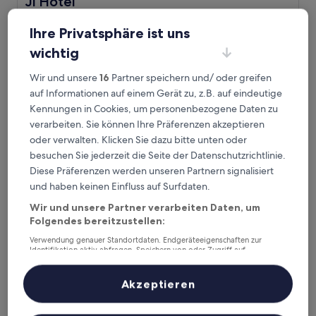
Ji Hotel
2.0-
Ihre Privatsphäre ist uns
Sterne-
Stadtbezirk Xihu, 2,8 km von Station Liuxia entfernt
Unterkunft
wichtig
Der
53 €
Preis
inkl. Steuern & Gebühren
Wir und unsere
16
Partner speichern und/ oder greifen
beträgt
22. Aug.–23. Aug.
auf Informationen auf einem Gerät zu, z.B. auf eindeutige
53 €
Kennungen in Cookies, um personenbezogene Daten zu
Shama Serviced Apartments Zijingang Hangzhou
verarbeiten. Sie können Ihre Präferenzen akzeptieren
oder verwalten. Klicken Sie dazu bitte unten oder
besuchen Sie jederzeit die Seite der Datenschutzrichtlinie.
Diese Präferenzen werden unseren Partnern signalisiert
und haben keinen Einfluss auf Surfdaten.
Wir und unsere Partner verarbeiten Daten, um
Folgendes bereitzustellen:
Verwendung genauer Standortdaten. Endgeräteeigenschaften zur
Identifikation aktiv abfragen. Speichern von oder Zugriff auf
Informationen auf einem Endgerät. Personalisierte Werbung und
Inhalte, Messung von Werbeleistung und der Performance von Inhalten,
Shama Serviced Apartments Zijingang Hangzhou
Shama Serviced Apartments Zijingang
Zielgruppenforschung sowie Entwicklung und Verbesserung von
Akzeptieren
Angeboten.
Hangzhou
Liste der Partner (Lieferanten)