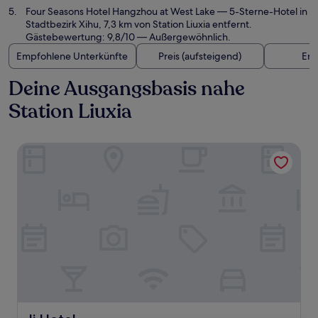
Four Seasons Hotel Hangzhou at West Lake
— 5-Sterne-Hotel in
Stadtbezirk Xihu, 7,3 km von Station Liuxia entfernt.
Gästebewertung: 9,8/10 — Außergewöhnlich.
Empfohlene Unterkünfte
Preis (aufsteigend)
Ent
Deine Ausgangsbasis nahe
Station Liuxia
Ji Hotel
Ji Hotel