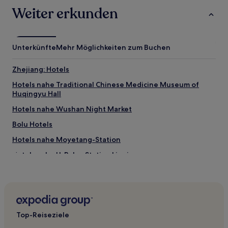
gelten.
Weiter erkunden
Unterkünfte
Mehr Möglichkeiten zum Buchen
Zhejiang: Hotels
Hotels nahe Traditional Chinese Medicine Museum of
Huqingyu Hall
Hotels nahe Wushan Night Market
Bolu Hotels
Hotels nahe Moyetang-Station
Hotels nahe U-Bahn-Station Linping
Hotels nahe Hu Xueyan Former Residence
Hotels nahe Hangzhou Affiliated Hospital of Nanjing
University
Hotels nahe Hangzhou-Dragon-Stadium
Top-Reiseziele
Hotels nahe Southern Song Dynasty Guan Kiln Museum