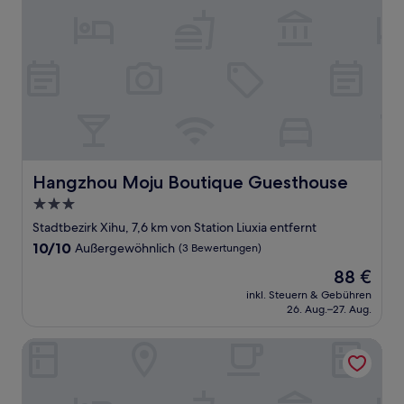
Hangzhou Moju Boutique Guesthouse
Hangzhou Moju Boutique Guesthouse
3.0-
Sterne-
Stadtbezirk Xihu, 7,6 km von Station Liuxia entfernt
Unterkunft
10.0
10/10
Außergewöhnlich
(3 Bewertungen)
von
Der
88 €
10,
Preis
Außergewöhnlich,
inkl. Steuern & Gebühren
beträgt
26. Aug.–27. Aug.
(3
88 €
Bewertungen)
Oakmade International Service Apartment