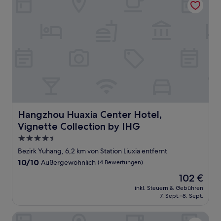
Hangzhou Huaxia Center Hotel, Vignette Collection by 
Hangzhou Huaxia Center Hotel,
Vignette Collection by IHG
4.5-
Sterne-
Bezirk Yuhang, 6,2 km von Station Liuxia entfernt
Unterkunft
10.0
10/10
Außergewöhnlich
(4 Bewertungen)
von
Der
102 €
10,
Preis
Außergewöhnlich,
inkl. Steuern & Gebühren
beträgt
7. Sept.–8. Sept.
(4
102 €
Bewertungen)
Pagoda Hotel Hangzhou Zijingang