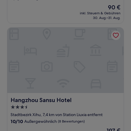
von
Der
90 €
10,
Preis
Sehr
inkl. Steuern & Gebühren
beträgt
30. Aug.–31. Aug.
gut,
90 €
(257
Bewertungen)
Hangzhou Sansu Hotel
Hangzhou Sansu Hotel
Hangzhou Sansu Hotel
3.5-
Sterne-
Stadtbezirk Xihu, 7,4 km von Station Liuxia entfernt
Unterkunft
10.0
10/10
Außergewöhnlich
(8 Bewertungen)
von
Der
197 €