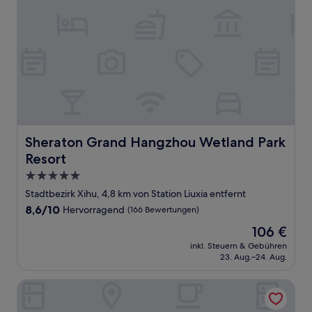
Sheraton Grand Hangzhou Wetland Park Resort
Sheraton Grand Hangzhou Wetland Park
Resort
5.0-
Sterne-
Stadtbezirk Xihu, 4,8 km von Station Liuxia entfernt
Unterkunft
8.6
8,6/10
Hervorragend
(166 Bewertungen)
von
Der
106 €
10,
Preis
Hervorragend,
inkl. Steuern & Gebühren
beträgt
23. Aug.–24. Aug.
(166
106 €
Bewertungen)
Hangzhou Moju Boutique Guesthouse