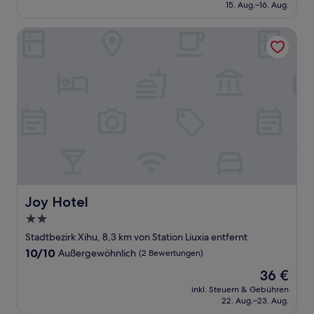
beträgt
15. Aug.–16. Aug.
(36
63 €
Bewertungen)
Joy Hotel
Joy Hotel
Joy Hotel
2.0-
Sterne-
Stadtbezirk Xihu, 8,3 km von Station Liuxia entfernt
Unterkunft
10.0
10/10
Außergewöhnlich
(2 Bewertungen)
von
Der
36 €
10,
Preis
Außergewöhnlich,
inkl. Steuern & Gebühren
beträgt
22. Aug.–23. Aug.
(2
36 €