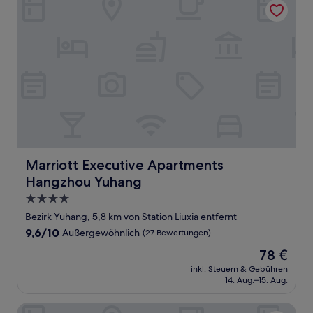
Marriott Executive Apartments Hangzhou Yuhang
Marriott Executive Apartments
Hangzhou Yuhang
4.0-
Sterne-
Bezirk Yuhang, 5,8 km von Station Liuxia entfernt
Unterkunft
9.6
9,6/10
Außergewöhnlich
(27 Bewertungen)
von
Der
78 €
10,
Preis
Außergewöhnlich,
inkl. Steuern & Gebühren
beträgt
14. Aug.–15. Aug.
(27
78 €
Bewertungen)
Nostalgia S Hotel(Hangzhou West Lake）