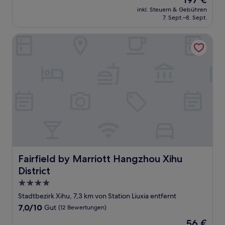
10,
Preis
Außergewöhnlich,
inkl. Steuern & Gebühren
beträgt
7. Sept.–8. Sept.
(8
197 €
Bewertungen)
Fairfield by Marriott Hangzhou Xihu District
Fairfield by Marriott Hangzhou Xihu District
Fairfield by Marriott Hangzhou Xihu
District
4.0-
Sterne-
Stadtbezirk Xihu, 7,3 km von Station Liuxia entfernt
Unterkunft
7.0
7,0/10
Gut
(12 Bewertungen)
von
Der
56 €
10,