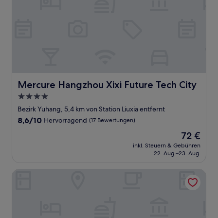
Mercure Hangzhou Xixi Future Tech City
Mercure Hangzhou Xixi Future Tech City
4.0-
Sterne-
Bezirk Yuhang, 5,4 km von Station Liuxia entfernt
Unterkunft
8.6
8,6/10
Hervorragend
(17 Bewertungen)
von
Der
72 €
10,
Preis
Hervorragend,
inkl. Steuern & Gebühren
beträgt
22. Aug.–23. Aug.
(17
72 €
Bewertungen)
Wenxie Hotel