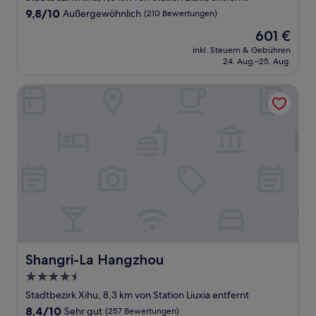
Unterkunft
9.8
9,8/10
Außergewöhnlich
(210 Bewertungen)
von
Der
601 €
10,
Preis
Außergewöhnlich,
inkl. Steuern & Gebühren
beträgt
24. Aug.–25. Aug.
(210
601 €
Bewertungen)
Shangri-La Hangzhou
Shangri-La Hangzhou
Shangri-La Hangzhou
4.5-
Sterne-
Stadtbezirk Xihu, 8,3 km von Station Liuxia entfernt
Unterkunft
8.4
8,4/10
Sehr gut
(257 Bewertungen)