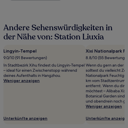
Nacht,
der
in
den
letzten
Andere Sehenswürdigkeiten in
24 Stunden
für
der Nähe von: Station Liuxia
einen
Aufenthalt
mit
Lingyin-Tempel
Xixi Nationalpark F
1 Übernachtung
von
9.0/10 (91 Bewertungen)
8.8/10 (55 Bewertunge
2 Erwachsenen
In Stadtbezirk Xihu findest du Lingyin-Tempel
Wenn du gern an der fri
gefunden
– ideal für einen Zwischenstopp während
solltest du vielleicht Ze
wurde.
deines Aufenthalts in Hangzhou.
Nationalpark Feuchtgeb
Preise
Weniger anzeigen
km vom Stadtzentrum 
und
entfernt. Wenn du dir d
Verfügbarkeiten
möchtest – Alibaba Xix
können
Botanical Garden sind 
sich
und obendrein noch gan
ändern.
Weniger anzeigen
Es
können
Unterkünfte anzeigen
Unterkünfte anzeige
zusätzliche
Bedingungen