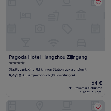
Pagoda Hotel Hangzhou Zijingang
Pagoda Hotel Hangzhou Zijingang
4.0-
Sterne-
Stadtbezirk Xihu, 8,1 km von Station Liuxia entfernt
Unterkunft
9.4
9,4/10
Außergewöhnlich
(10 Bewertungen)
von
Der
64 €
10,
Preis
Außergewöhnlich,
inkl. Steuern & Gebühren
beträgt
5. Sept.–6. Sept.
(10
64 €
Bewertungen)
Sheraton Grand Hangzhou Wetland Park Resort