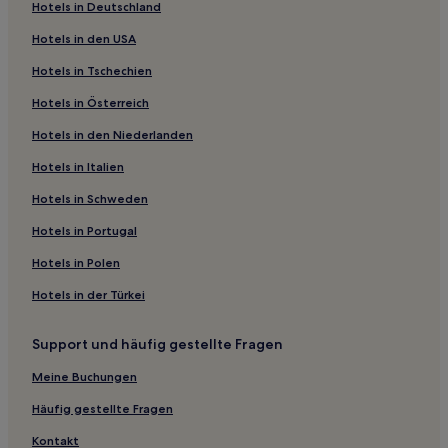
Hotels in Deutschland
Shangcheng: Hotels
Hotels in den USA
Bezirk Yuhang: Hotels
Hotels in Tschechien
Hotels nahe Long'an-Station
Hotels in Österreich
Hotels nahe Xihu Tiandi
Hotels in den Niederlanden
Hotels nahe U-Bahn-Station Linping
Hotels in Italien
Hotels nahe Xingmin-Station
Hotels in Schweden
Hangzhou Hotels
Hotels in Portugal
Hotels nahe Archäologische Ruinen der Stadt Liangzhu
Hotels nahe Hangzhou Opera
Hotels in Polen
Hotels nahe People's Square-Station
Hotels in der Türkei
Hotels nahe U-Bahn-Station West Lake Cultural Square
Support und häufig gestellte Fragen
Hotels nahe Alibaba Xixi Park
Meine Buchungen
Hotels nahe Platz des Volkes-Station
Häufig gestellte Fragen
Hotels nahe Baopu Taoist Temple
Kontakt
Hotels nahe Zhejiang A&F University-Station