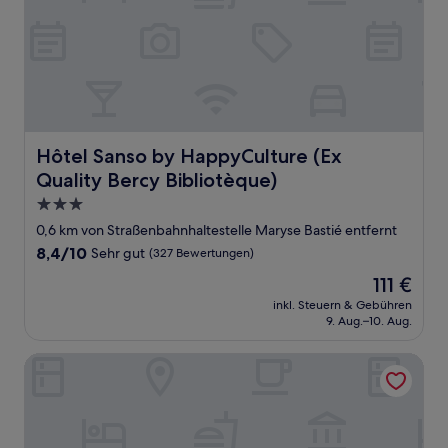
Hôtel Sanso by HappyCulture (Ex Quality Bercy Bibliotè
Hôtel Sanso by HappyCulture (Ex
Quality Bercy Bibliotèque)
3.0-
Sterne-
0,6 km von Straßenbahnhaltestelle Maryse Bastié entfernt
Unterkunft
8.4
8,4/10
Sehr gut
(327 Bewertungen)
von
Der
111 €
10,
Preis
Sehr
inkl. Steuern & Gebühren
beträgt
9. Aug.–10. Aug.
gut,
111 €
(327
Bewertungen)
Hotel Inn Design Paris Place d'Italie