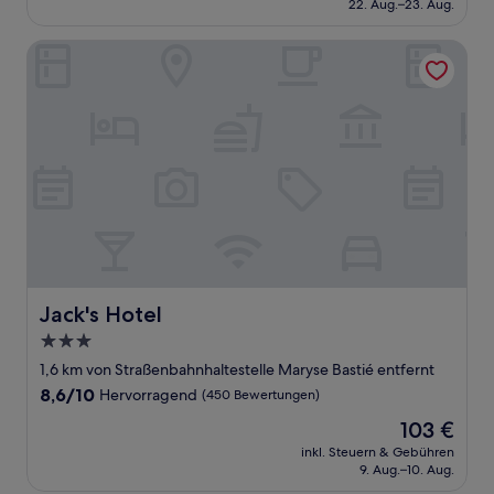
beträgt
22. Aug.–23. Aug.
(92
96 €
Bewertungen)
Jack's Hotel
Jack's Hotel
Jack's Hotel
3.0-
Sterne-
1,6 km von Straßenbahnhaltestelle Maryse Bastié entfernt
Unterkunft
8.6
8,6/10
Hervorragend
(450 Bewertungen)
von
Der
103 €
10,
Preis
Hervorragend,
inkl. Steuern & Gebühren
beträgt
9. Aug.–10. Aug.
(450
103 €
Bewertungen)