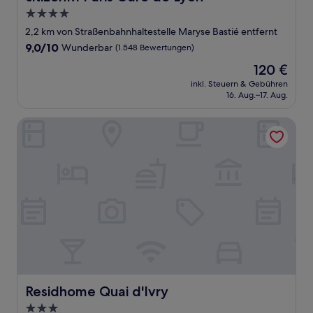
4.0-
Sterne-
2,2 km von Straßenbahnhaltestelle Maryse Bastié entfernt
Unterkunft
9.0
9,0/10
Wunderbar
(1.548 Bewertungen)
von
Der
120 €
10,
Preis
Wunderbar,
inkl. Steuern & Gebühren
beträgt
16. Aug.–17. Aug.
(1.548
120 €
Bewertungen)
Residhome Quai d'Ivry
Residhome Quai d'Ivry
Residhome Quai d'Ivry
3.0-