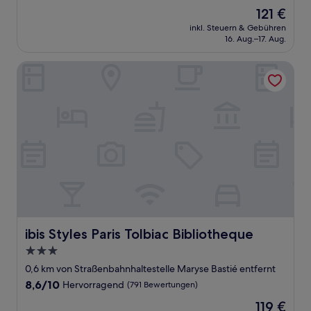
von
Der
121 €
10,
Preis
Hervorragend,
inkl. Steuern & Gebühren
beträgt
16. Aug.–17. Aug.
(882
121 €
Bewertungen)
ibis Styles Paris Tolbiac Bibliotheque
ibis Styles Paris Tolbiac Bibliotheque
ibis Styles Paris Tolbiac Bibliotheque
3.0-
Sterne-
0,6 km von Straßenbahnhaltestelle Maryse Bastié entfernt
Unterkunft
8.6
8,6/10
Hervorragend
(791 Bewertungen)
von
Der
119 €
10,