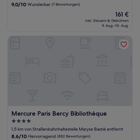
Unterkunft
9.0
9,0/10
Wunderbar
(7 Bewertungen)
von
Der
161 €
10,
Preis
Wunderbar,
inkl. Steuern & Gebühren
beträgt
9. Aug.–10. Aug.
(7
161 €
Bewertungen)
Mercure Paris Bercy Bibliothèque
Mercure Paris Bercy Bibliothèque
Mercure Paris Bercy Bibliothèque
4.0-
Sterne-
1,5 km von Straßenbahnhaltestelle Maryse Bastié entfernt
Unterkunft
8.6
8,6/10
Hervorragend
(882 Bewertungen)