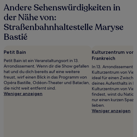
letzten
Andere Sehenswürdigkeiten in
24 Stunden
für
der Nähe von:
einen
Aufenthalt
Straßenbahnhaltestelle Maryse
mit
1 Übernachtung
Bastié
von
2 Erwachsenen
gefunden
Petit Bain
Kulturzentrum von 
wurde.
Frankreich
Petit Bain ist ein Veranstaltungsort in 13.
Preise
Arrondissement. Wenn dir die Show gefallen
und
In 13. Arrondissement f
hat und du dich bereits auf eine weitere
Verfügbarkeiten
Kulturzentrum von Vietn
freust, wirf einen Blick in das Programm von
können
ideal für einen Zwisch
Opéra Bastille, Odéon-Theater und Bataclan,
sich
deines Aufenthalts in P
die nicht weit entfernt sind.
ändern.
Kulturzentrum von Vietn
Weniger anzeigen
Es
findest, wirst du Nati
können
nur einen kurzen Spazi
zusätzliche
lieben.
Bedingungen
Weniger anzeigen
gelten.