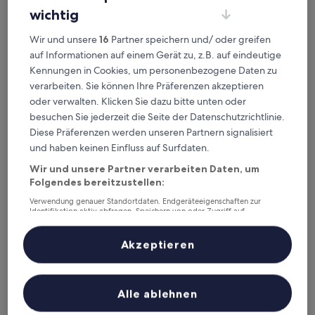
wichtig
Hôtel Oden Paris Ivry
Hôtel Oden Paris Ivry
Wir und unsere
16
Partner speichern und/ oder greifen
4.0-
auf Informationen auf einem Gerät zu, z.B. auf eindeutige
Sterne-
0,7 km von Straßenbahnhaltestelle Maryse Bastié entfernt
Kennungen in Cookies, um personenbezogene Daten zu
Unterkunft
9.6
9,6/10
Außergewöhnlich
verarbeiten. Sie können Ihre Präferenzen akzeptieren
(147 Bewertungen)
von
oder verwalten. Klicken Sie dazu bitte unten oder
Der
107 €
10,
besuchen Sie jederzeit die Seite der Datenschutzrichtlinie.
Preis
Außergewöhnlich,
inkl. Steuern & Gebühren
beträgt
Diese Präferenzen werden unseren Partnern signalisiert
9. Aug.–10. Aug.
(147
107 €
Bewertungen)
und haben keinen Einfluss auf Surfdaten.
Hotel Le Vert Galant
Wir und unsere Partner verarbeiten Daten, um
Folgendes bereitzustellen:
Verwendung genauer Standortdaten. Endgeräteeigenschaften zur
Identifikation aktiv abfragen. Speichern von oder Zugriff auf
Informationen auf einem Endgerät. Personalisierte Werbung und
Inhalte, Messung von Werbeleistung und der Performance von Inhalten,
Zielgruppenforschung sowie Entwicklung und Verbesserung von
Akzeptieren
Angeboten.
Liste der Partner (Lieferanten)
Alle ablehnen