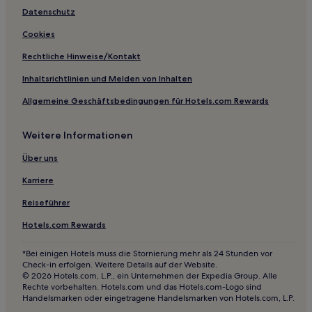
Familien in Île-de-France
Datenschutz
Luxus in Île-de-France
Cookies
Familien nahe Rue Crémieux
Rechtliche Hinweise/Kontakt
Familien nahe Grands Boulevards
Inhaltsrichtlinien und Melden von Inhalten
Lgbtqia-Freundliche in Paris
Allgemeine Geschäftsbedingungen für Hotels.com Rewards
Familien in Paris
Weitere Informationen
Haustierfreundliche in Paris
Business in Métropole du Grand Paris
Über uns
Hotels mit Parkplatz in Métropole du Grand Paris
Karriere
Lgbtqia-Freundliche in 14. Arrondissement
Reiseführer
Familien in 14. Arrondissement
Hotels.com Rewards
Familien in Vanves
*Bei einigen Hotels muss die Stornierung mehr als 24 Stunden vor
Familien in Quartier Latin
Check-in erfolgen. Weitere Details auf der Website.
© 2026 Hotels.com, L.P., ein Unternehmen der Expedia Group. Alle
Hotels mit Fitnessbereich in Quartier Latin
Rechte vorbehalten. Hotels.com und das Hotels.com-Logo sind
Handelsmarken oder eingetragene Handelsmarken von Hotels.com, L.P.
Lgbtqia-Freundliche in Quartier Latin