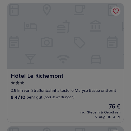
Hôtel Le Richemont
Hôtel Le Richemont
Hôtel Le Richemont
3.0-
Sterne-
0,8 km von Straßenbahnhaltestelle Maryse Bastié entfernt
Unterkunft
8.4
8,4/10
Sehr gut
(553 Bewertungen)
von
Der
75 €
10,
Preis
Sehr
inkl. Steuern & Gebühren
beträgt
9. Aug.–10. Aug.
gut,
75 €
(553
Bewertungen)
Hife Paris Gentilly