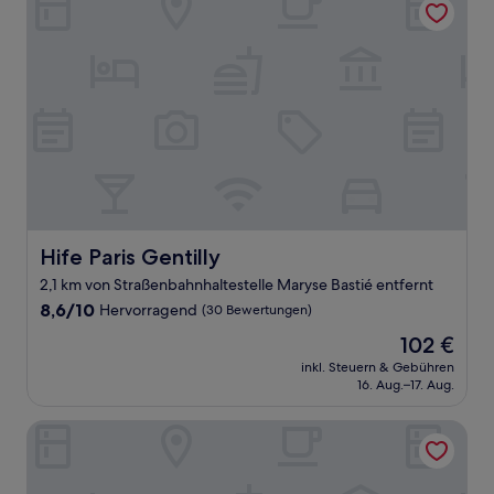
Hife Paris Gentilly
Hife Paris Gentilly
2,1 km von Straßenbahnhaltestelle Maryse Bastié entfernt
8.6
8,6/10
Hervorragend
(30 Bewertungen)
von
Der
102 €
10,
Preis
Hervorragend,
inkl. Steuern & Gebühren
beträgt
16. Aug.–17. Aug.
(30
102 €
Bewertungen)
Hôtel Jenner