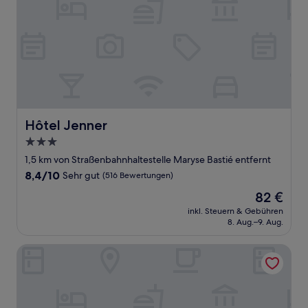
Hôtel Jenner
Hôtel Jenner
3.0-
Sterne-
1,5 km von Straßenbahnhaltestelle Maryse Bastié entfernt
Unterkunft
8.4
8,4/10
Sehr gut
(516 Bewertungen)
von
Der
82 €
10,
Preis
Sehr
inkl. Steuern & Gebühren
beträgt
8. Aug.–9. Aug.
gut,
82 €
(516
Bewertungen)
Hôtel Sanso by HappyCulture (Ex Quality Bercy Bibliotèqu