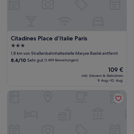
Citadines Place d’Italie Paris
Citadines Place d’Italie Paris
3.0-
Sterne-
1,8 km von Straßenbahnhaltestelle Maryse Bastié entfernt
Unterkunft
8.4
8,4/10
Sehr gut
(1.459 Bewertungen)
von
Der
109 €
10,
Preis
Sehr
inkl. Steuern & Gebühren
beträgt
9. Aug.–10. Aug.
gut,
109 €
(1.459
Bewertungen)
Best Western Plus La Demeure