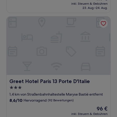
Preis
Hervorragend,
inkl. Steuern & Gebühren
beträgt
23. Aug.–24. Aug.
(791
119 €
Bewertungen)
Greet Hotel Paris 13 Porte D'Italie
Greet Hotel Paris 13 Porte D'Italie
Greet Hotel Paris 13 Porte D'Italie
3.0-
Sterne-
1,4 km von Straßenbahnhaltestelle Maryse Bastié entfernt
Unterkunft
8.6
8,6/10
Hervorragend
(92 Bewertungen)
von
Der
96 €
10,
Preis
Hervorragend,
inkl. Steuern & Gebühren