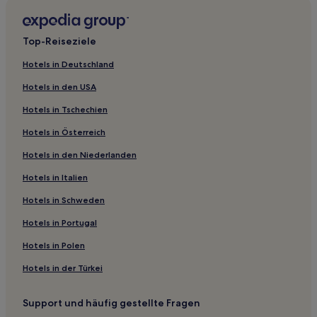
Hotels nahe Gebäude der Guten Kinder
Quartier de l’Horloge: Hotels
Top-Reiseziele
Hotels nahe Jardins de Bercy
Hotels in Deutschland
Hotels nahe U-Bahn-Station Daumesnil
Hotels in den USA
Hotels nahe Collège de France
Hotels in Tschechien
Hotels nahe Musée du Luxembourg
Hotels in Österreich
Hotels nahe Comédie-Française
Hotels in den Niederlanden
Hotels nahe Metrostation Place d'Italie
Métropole du Grand Paris: Hotels
Hotels in Italien
Hotels nahe Pfarrkirche Saint-Germain-l'Auxerrois
Hotels in Schweden
Hotels nahe Musée Cognacq-Jay
Hotels in Portugal
Triangle de Choisy: Hotels
Hotels in Polen
Hotels nahe Salle St-Jean
Hotels in der Türkei
Hotels nahe Notre-Dame
Support und häufig gestellte Fragen
Paris Hotels