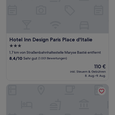
Hotel Inn Design Paris Place d'Italie
Hotel Inn Design Paris Place d'Italie
3.0-
Sterne-
1,7 km von Straßenbahnhaltestelle Maryse Bastié entfernt
Unterkunft
8.4
8,4/10
Sehr gut
(1.001 Bewertungen)
von
Der
110 €
10,
Preis
Sehr
inkl. Steuern & Gebühren
beträgt
8. Aug.–9. Aug.
gut,
110 €
(1.001
Bewertungen)
Citadines Place d’Italie Paris