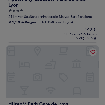
Lyon
4.0-
Sterne-
2,1 km von Straßenbahnhaltestelle Maryse Bastié entfernt
Unterkunft
9.4
9,4/10
Außergewöhnlich
(328 Bewertungen)
von
Der
147 €
10,
Preis
Außergewöhnlich,
inkl. Steuern & Gebühren
beträgt
9. Aug.–10. Aug.
(328
147 €
Bewertungen)
citizenM Paris Gare de Lyon
citizenM Paris Gare de Lyon
citizenM Paris Gare de Lyon