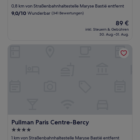
Sterne-
0,8 km von Straßenbahnhaltestelle Maryse Bastié entfernt
Unterkunft
9.0
9,0/10
Wunderbar
(341 Bewertungen)
von
Der
89 €
10,
Preis
Wunderbar,
inkl. Steuern & Gebühren
beträgt
30. Aug.–31. Aug.
(341
89 €
Bewertungen)
Pullman Paris Centre-Bercy
Pullman Paris Centre-Bercy
Pullman Paris Centre-Bercy
4.0-
Sterne-
1 km von Straßenbahnhaltestelle Maryse Bastié entfernt