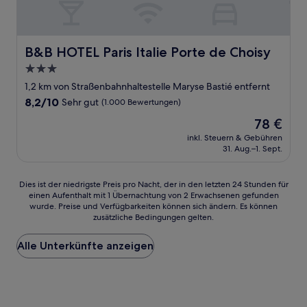
B&B HOTEL Paris Italie Porte de Choisy
B&B HOTEL Paris Italie Porte de Choisy
3.0-
Sterne-
1,2 km von Straßenbahnhaltestelle Maryse Bastié entfernt
Unterkunft
8.2
8,2/10
Sehr gut
(1.000 Bewertungen)
von
Der
78 €
10,
Preis
Sehr
inkl. Steuern & Gebühren
beträgt
31. Aug.–1. Sept.
gut,
78 €
(1.000
Bewertungen)
Dies
Dies ist der niedrigste Preis pro Nacht, der in den letzten 24 Stunden für
einen Aufenthalt mit 1 Übernachtung von 2 Erwachsenen gefunden
ist
wurde. Preise und Verfügbarkeiten können sich ändern. Es können
der
zusätzliche Bedingungen gelten.
niedrigste
Preis
Alle Unterkünfte anzeigen
pro
Nacht,
der
in
den