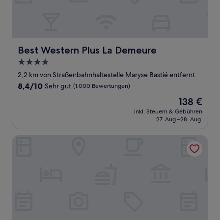
Best Western Plus La Demeure
Best Western Plus La Demeure
4.0-
Sterne-
2,2 km von Straßenbahnhaltestelle Maryse Bastié entfernt
Unterkunft
8.4
8,4/10
Sehr gut
(1.000 Bewertungen)
von
Der
138 €
10,
Preis
Sehr
inkl. Steuern & Gebühren
beträgt
27. Aug.–28. Aug.
gut,
138 €
(1.000
Bewertungen)
B&B HOTEL Paris Italie Porte de Choisy