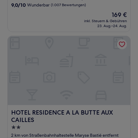
Unterkunft
9.0
9,0/10
Wunderbar
(1.007 Bewertungen)
von
Der
169 €
10,
Preis
Wunderbar,
inkl. Steuern & Gebühren
beträgt
23. Aug.–24. Aug.
(1.007
169 €
Bewertungen)
HOTEL RESIDENCE A LA BUTTE AUX CAILLES
HOTEL RESIDENCE A LA BUTTE AUX CAILLES
HOTEL RESIDENCE A LA BUTTE AUX
CAILLES
2.0-
Sterne-
2 km von Straßenbahnhaltestelle Maryse Bastié entfernt