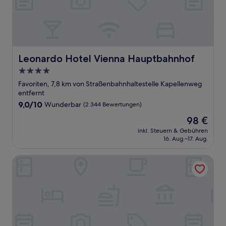
Leonardo Hotel Vienna Hauptbahnhof
Leonardo Hotel Vienna Hauptbahnhof
4.0-
Sterne-
Favoriten, 7,8 km von Straßenbahnhaltestelle Kapellenweg
Unterkunft
entfernt
9.0
9,0/10
Wunderbar
(2.344 Bewertungen)
von
Der
98 €
10,
Preis
Wunderbar,
inkl. Steuern & Gebühren
beträgt
16. Aug.–17. Aug.
(2.344
98 €
Bewertungen)
Hotel Schani UNO City