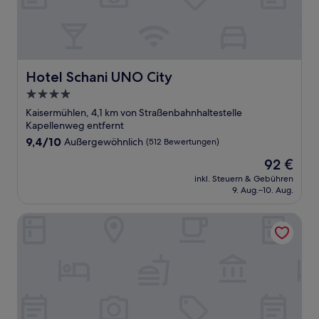
Hotel Schani UNO City
Hotel Schani UNO City
4.0-
Sterne-
Kaisermühlen, 4,1 km von Straßenbahnhaltestelle
Unterkunft
Kapellenweg entfernt
9.4
9,4/10
Außergewöhnlich
(512 Bewertungen)
von
Der
92 €
10,
Preis
Außergewöhnlich,
inkl. Steuern & Gebühren
beträgt
9. Aug.–10. Aug.
(512
92 €
Bewertungen)
The Social Hub Vienna