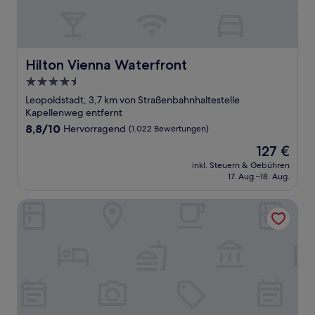
Hilton Vienna Waterfront
Hilton Vienna Waterfront
4.5-
Sterne-
Leopoldstadt, 3,7 km von Straßenbahnhaltestelle
Unterkunft
Kapellenweg entfernt
8.8
8,8/10
Hervorragend
(1.022 Bewertungen)
von
Der
127 €
10,
Preis
Hervorragend,
inkl. Steuern & Gebühren
beträgt
17. Aug.–18. Aug.
(1.022
127 €
Bewertungen)
Rioca Vienna Posto 2