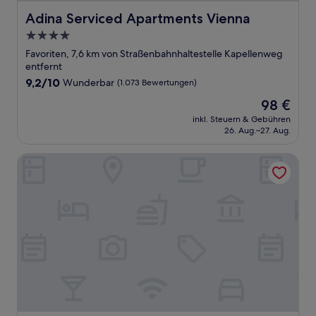
Adina Serviced Apartments Vienna
Adina Serviced Apartments Vienna
4.0-
Sterne-
Favoriten, 7,6 km von Straßenbahnhaltestelle Kapellenweg
Unterkunft
entfernt
9.2
9,2/10
Wunderbar
(1.073 Bewertungen)
von
Der
98 €
10,
Preis
Wunderbar,
inkl. Steuern & Gebühren
beträgt
26. Aug.–27. Aug.
(1.073
98 €
Bewertungen)
Courtyard Vienna Prater/Messe