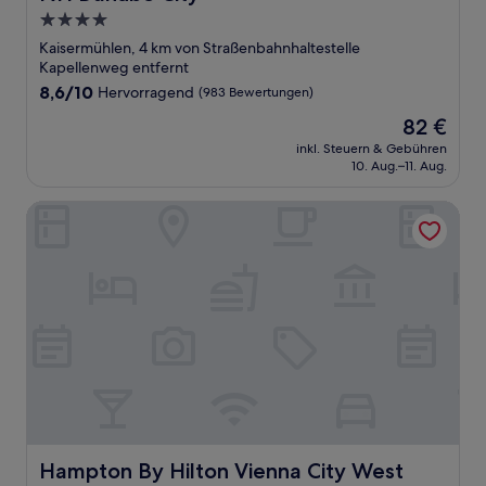
4.0-
Sterne-
Kaisermühlen, 4 km von Straßenbahnhaltestelle
Unterkunft
Kapellenweg entfernt
8.6
8,6/10
Hervorragend
(983 Bewertungen)
von
Der
82 €
10,
Preis
Hervorragend,
inkl. Steuern & Gebühren
beträgt
10. Aug.–11. Aug.
(983
82 €
Bewertungen)
Hampton By Hilton Vienna City West
Hampton By Hilton Vienna City West
Hampton By Hilton Vienna City West