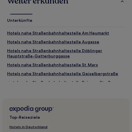
Weiter erkunden
Unterkünfte
Hotels nahe Straßenbahnhaltestelle Am Heumarkt
Hotels nahe Straßenbahnhaltestelle Augasse
Hotels nahe Straßenbahnhaltestelle Döblinger
Hauptstraße-Gatterburggasse
Hotels nahe Straßenbahnhaltestelle St. Marx
Hotels nahe Straßenbahnhaltestelle Geiselbergstraße
Hotels nahe Straßenbahnhaltestelle Brünner Straße-
Hanreitergasse
Hotels nahe Straßenbahnhaltestelle Nordbahnstraße
Hotels nahe Straßenbahnhaltestelle Nußdorfer
Straße/Alserbachstraße
Top-Reiseziele
Hotels nahe Straßenbahnhaltestelle Floridsdorfer Brücke
Hotels in Deutschland
Hotels nahe Straßenbahnhaltestelle Donaustadtstraße