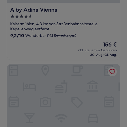
A by Adina Vienna
A by Adina Vienna
4.5-
Sterne-
Kaisermühlen, 4,3 km von Straßenbahnhaltestelle
Unterkunft
Kapellenweg entfernt
9.2
9,2/10
Wunderbar
(142 Bewertungen)
von
Der
156 €
10,
Preis
Wunderbar,
inkl. Steuern & Gebühren
beträgt
30. Aug.–31. Aug.
(142
156 €
Bewertungen)
Adina Serviced Apartments Vienna