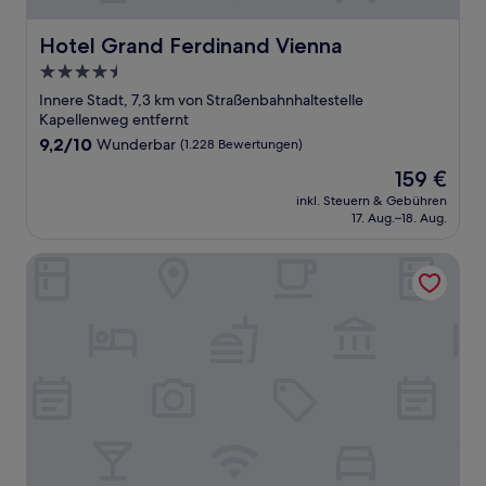
Hotel Grand Ferdinand Vienna
Hotel Grand Ferdinand Vienna
4.5-
Sterne-
Innere Stadt, 7,3 km von Straßenbahnhaltestelle
Unterkunft
Kapellenweg entfernt
9.2
9,2/10
Wunderbar
(1.228 Bewertungen)
von
Der
159 €
10,
Preis
Wunderbar,
inkl. Steuern & Gebühren
beträgt
17. Aug.–18. Aug.
(1.228
159 €
Bewertungen)
A by Adina Vienna