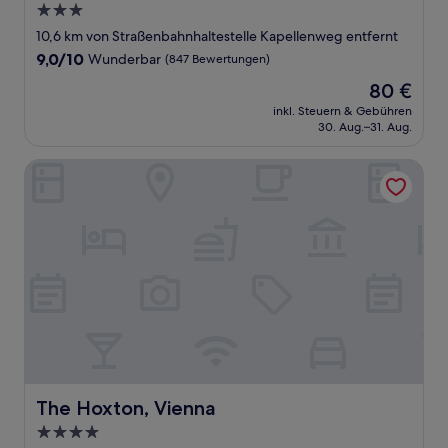
3.0-
Sterne-
10,6 km von Straßenbahnhaltestelle Kapellenweg entfernt
Unterkunft
9.0
9,0/10
Wunderbar
(847 Bewertungen)
von
Der
80 €
10,
Preis
Wunderbar,
inkl. Steuern & Gebühren
beträgt
30. Aug.–31. Aug.
(847
80 €
Bewertungen)
The Hoxton, Vienna
The Hoxton, Vienna
The Hoxton, Vienna
4.0-