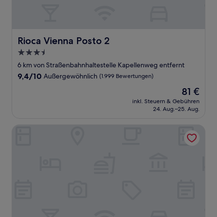
Rioca Vienna Posto 2
Rioca Vienna Posto 2
3.5-
Sterne-
6 km von Straßenbahnhaltestelle Kapellenweg entfernt
Unterkunft
9.4
9,4/10
Außergewöhnlich
(1.999 Bewertungen)
von
Der
81 €
10,
Preis
Außergewöhnlich,
inkl. Steuern & Gebühren
beträgt
24. Aug.–25. Aug.
(1.999
81 €
Bewertungen)
Hotel Sacher Wien