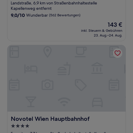
Sterne-
Landstraße, 6,9 km von Straßenbahnhaltestelle
Unterkunft
Kapellenweg entfernt
9.0
9,0/10
Wunderbar
(562 Bewertungen)
von
Der
143 €
10,
Preis
Wunderbar,
inkl. Steuern & Gebühren
beträgt
23. Aug.–24. Aug.
(562
143 €
Bewertungen)
Novotel Wien Hauptbahnhof
Novotel Wien Hauptbahnhof
Novotel Wien Hauptbahnhof
4.0-
Sterne-