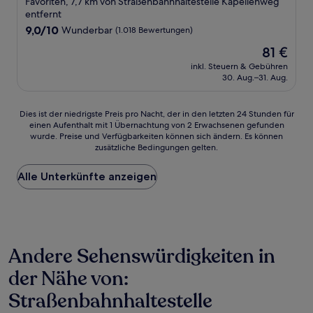
Favoriten, 7,7 km von Straßenbahnhaltestelle Kapellenweg
Unterkunft
entfernt
9.0
9,0/10
Wunderbar
(1.018 Bewertungen)
von
Der
81 €
10,
Preis
Wunderbar,
inkl. Steuern & Gebühren
beträgt
30. Aug.–31. Aug.
(1.018
81 €
Bewertungen)
Dies
Dies ist der niedrigste Preis pro Nacht, der in den letzten 24 Stunden für
einen Aufenthalt mit 1 Übernachtung von 2 Erwachsenen gefunden
ist
wurde. Preise und Verfügbarkeiten können sich ändern. Es können
der
zusätzliche Bedingungen gelten.
niedrigste
Preis
Alle Unterkünfte anzeigen
pro
Nacht,
der
in
den
letzten
Andere Sehenswürdigkeiten in
24 Stunden
für
der Nähe von:
einen
Aufenthalt
Straßenbahnhaltestelle
mit