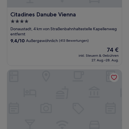
Citadines Danube Vienna
Citadines Danube Vienna
4.0-
Sterne-
Donaustadt, 4 km von Straßenbahnhaltestelle Kapellenweg
Unterkunft
entfernt
9.4
9,4/10
Außergewöhnlich
(413 Bewertungen)
von
Der
74 €
10,
Preis
Außergewöhnlich,
inkl. Steuern & Gebühren
beträgt
27. Aug.–28. Aug.
(413
74 €
Bewertungen)
Hotel Grand Ferdinand Vienna