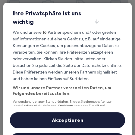
Ihre Privatsphäre ist uns
wichtig
Wir und unsere
16
Partner speichern und/ oder greifen
Austria Trend Hotel Savoyen Vienna
Austria Trend Hotel Savoyen Vienna
auf Informationen auf einem Gerät zu, z.B. auf eindeutige
Kennungen in Cookies, um personenbezogene Daten zu
4.5-
verarbeiten. Sie können Ihre Präferenzen akzeptieren
Sterne-
Landstraße, 6,9 km von Straßenbahnhaltestelle
oder verwalten. Klicken Sie dazu bitte unten oder
Unterkunft
Kapellenweg entfernt
besuchen Sie jederzeit die Seite der Datenschutzrichtlinie.
9.2
9,2/10
Wunderbar
(1.865 Bewertungen)
von
Diese Präferenzen werden unseren Partnern signalisiert
Der
106 €
10,
und haben keinen Einfluss auf Surfdaten.
Preis
Wunderbar,
inkl. Steuern & Gebühren
beträgt
Wir und unsere Partner verarbeiten Daten, um
9. Aug.–10. Aug.
(1.865
106 €
Folgendes bereitzustellen:
Bewertungen)
MOOONS
Verwendung genauer Standortdaten. Endgeräteeigenschaften zur
Identifikation aktiv abfragen. Speichern von oder Zugriff auf
Informationen auf einem Endgerät. Personalisierte Werbung und
Inhalte, Messung von Werbeleistung und der Performance von Inhalten,
Zielgruppenforschung sowie Entwicklung und Verbesserung von
Akzeptieren
Angeboten.
Liste der Partner (Lieferanten)