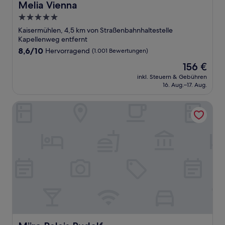
Melia Vienna
Melia Vienna
5.0-
Sterne-
Kaisermühlen, 4,5 km von Straßenbahnhaltestelle
Unterkunft
Kapellenweg entfernt
8.6
8,6/10
Hervorragend
(1.001 Bewertungen)
von
Der
156 €
10,
Preis
Hervorragend,
inkl. Steuern & Gebühren
beträgt
16. Aug.–17. Aug.
(1.001
156 €
Bewertungen)
Miiro Palais Rudolf
Miiro Palais Rudolf