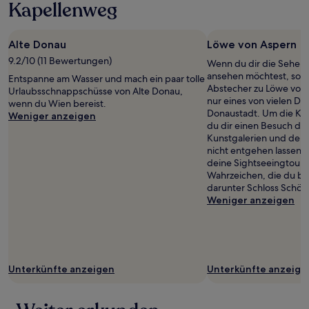
1 Übernachtung
Kapellenweg
von
2 Erwachsenen
gefunden
Alte Donau
Löwe von Aspern
wurde.
9.2/10 (11 Bewertungen)
Wenn du dir die Sehens
Preise
ansehen möchtest, sollt
und
Entspanne am Wasser und mach ein paar tolle
Abstecher zu Löwe von 
Verfügbarkeiten
Urlaubsschnappschüsse von Alte Donau,
nur eines von vielen De
können
wenn du Wien bereist.
Donaustadt. Um die Kult
sich
Weniger anzeigen
du dir einen Besuch de
ändern.
Kunstgalerien und der
Es
nicht entgehen lassen: M
können
deine Sightseeingtour.
zusätzliche
Wahrzeichen, die du be
Bedingungen
darunter Schloss Schön
gelten.
Weniger anzeigen
Unterkünfte anzeigen
Unterkünfte anzeige