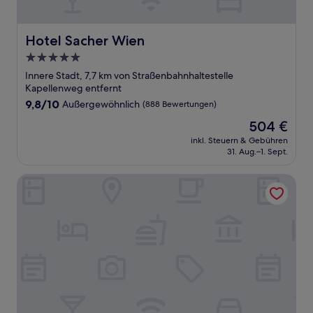
Hotel Sacher Wien
Hotel Sacher Wien
5.0-
Sterne-
Innere Stadt, 7,7 km von Straßenbahnhaltestelle
Unterkunft
Kapellenweg entfernt
9.8
9,8/10
Außergewöhnlich
(888 Bewertungen)
von
Der
504 €
10,
Preis
Außergewöhnlich,
inkl. Steuern & Gebühren
beträgt
31. Aug.–1. Sept.
(888
504 €
Bewertungen)
Citadines Danube Vienna