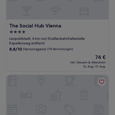
The Social Hub Vienna
The Social Hub Vienna
4.0-
Sterne-
Leopoldstadt, 6 km von Straßenbahnhaltestelle
Unterkunft
Kapellenweg entfernt
8.8
8,8/10
Hervorragend
(715 Bewertungen)
von
Der
74 €
10,
Preis
Hervorragend,
inkl. Steuern & Gebühren
beträgt
16. Aug.–17. Aug.
(715
74 €
Bewertungen)
Hilton Vienna Waterfront