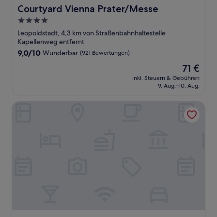
Courtyard Vienna Prater/Messe
Courtyard Vienna Prater/Messe
4.0-
Sterne-
Leopoldstadt, 4,3 km von Straßenbahnhaltestelle
Unterkunft
Kapellenweg entfernt
9.0
9,0/10
Wunderbar
(921 Bewertungen)
von
Der
71 €
10,
Preis
Wunderbar,
inkl. Steuern & Gebühren
beträgt
9. Aug.–10. Aug.
(921
71 €
Bewertungen)
Melia Vienna