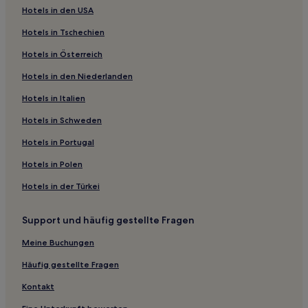
Hotels in den USA
Hotels nahe Wien
Hotels nahe Straßenbahnhaltestelle Hopfengasse
Hotels in Tschechien
Hotels nahe Rathauspark
Hotels in Österreich
Hotels nahe Straßenbahnhaltestelle Lazarettgasse
Hotels in den Niederlanden
Hotels nahe Straßenbahnhaltestelle Franz-Josefs-
Hotels in Italien
Bahnhof
Hotels in Schweden
Hotels nahe Bahnhof Landstraße
Hotels in Portugal
Hotels nahe Straßenbahnhaltestelle Rennweg
Hotels in Polen
Hotels nahe Straßenbahnhaltestelle Erdbergstraße
Hotels in der Türkei
Hotels nahe Straßenbahnhaltestelle
Taborstraße/Heinestraße
Support und häufig gestellte Fragen
Hotels nahe Straßenbahnhaltestelle Erdbergstraße-
Schlachthausgasse
Meine Buchungen
Hotels nahe Museum Moderner Kunst Stiftung Ludwig
Häufig gestellte Fragen
Wien
Kontakt
Hotels nahe Medizinhistorisches Museum Josephinum