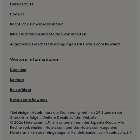
Hotels mit Wellnessbereich nahe Nationalpark Donau-
Datenschutz
Auen
Cookies
Familien in Weinregion Österreich
Hotels mit Küchenzeile in Weinregion Österreich
Rechtliche Hinweise/Kontakt
Hotels mit Fitnessbereich in Weinregion Österreich
Inhaltsrichtlinien und Melden von Inhalten
Haustierfreundliche in Weinregion Österreich
Allgemeine Geschäftsbedingungen für Hotels.com Rewards
5-Sterne-Hotels in Nationalpark Donau-Auen
Weitere Informationen
4-Sterne-Hotels in Nationalpark Donau-Auen
Über uns
Karriere
Reiseführer
Hotels.com Rewards
*Bei einigen Hotels muss die Stornierung mehr als 24 Stunden vor
Check-in erfolgen. Weitere Details auf der Website.
© 2026 Hotels.com, L.P., ein Unternehmen der Expedia Group. Alle
Rechte vorbehalten. Hotels.com und das Hotels.com-Logo sind
Handelsmarken oder eingetragene Handelsmarken von Hotels.com, L.P.