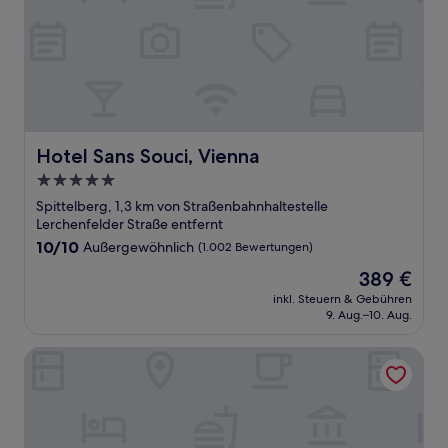
Hotel Sans Souci, Vienna
Hotel Sans Souci, Vienna
5.0-
Sterne-
Spittelberg, 1,3 km von Straßenbahnhaltestelle
Unterkunft
Lerchenfelder Straße entfernt
10.0
10/10
Außergewöhnlich
(1.002 Bewertungen)
von
Der
389 €
10,
Preis
Außergewöhnlich,
inkl. Steuern & Gebühren
beträgt
9. Aug.–10. Aug.
(1.002
389 €
Bewertungen)
Aparthotel Rothensteiner