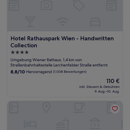
Hotel Rathauspark Wien - Handwritten Collection
Hotel Rathauspark Wien - Handwritten
Collection
4.0-
Sterne-
Umgebung Wiener Rathaus, 1,4 km von
Unterkunft
Straßenbahnhaltestelle Lerchenfelder Straße entfernt
8.8
8,8/10
Hervorragend
(1.008 Bewertungen)
von
Der
110 €
10,
Preis
Hervorragend,
inkl. Steuern & Gebühren
beträgt
9. Aug.–10. Aug.
(1.008
110 €
Bewertungen)
25hours Hotel Vienna at MuseumsQuartier