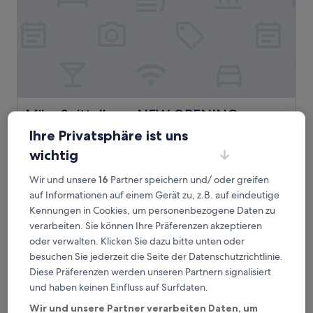
Miiro Spittelberg NEW OPENING
Miiro Spittelberg NEW OPENING
4.0-
Ihre Privatsphäre ist uns
Sterne-
Spittelberg, 1,4 km von Straßenbahnhaltestelle
wichtig
Unterkunft
Lerchenfelder Straße entfernt
9.8
9,8/10
Außergewöhnlich
(160 Bewertungen)
Wir und unsere
16
Partner speichern und/ oder greifen
von
auf Informationen auf einem Gerät zu, z.B. auf eindeutige
Der
142 €
10,
Preis
Kennungen in Cookies, um personenbezogene Daten zu
Außergewöhnlich,
inkl. Steuern & Gebühren
beträgt
verarbeiten. Sie können Ihre Präferenzen akzeptieren
10. Aug.–11. Aug.
(160
142 €
Bewertungen)
oder verwalten. Klicken Sie dazu bitte unten oder
a&o Wien Stadthalle
besuchen Sie jederzeit die Seite der Datenschutzrichtlinie.
Diese Präferenzen werden unseren Partnern signalisiert
und haben keinen Einfluss auf Surfdaten.
Wir und unsere Partner verarbeiten Daten, um