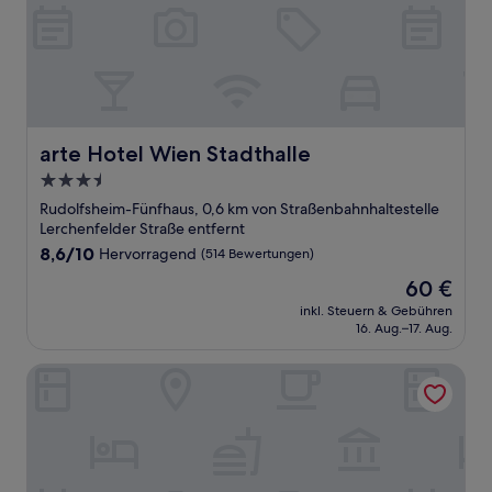
arte Hotel Wien Stadthalle
arte Hotel Wien Stadthalle
3.5-
Sterne-
Rudolfsheim-Fünfhaus, 0,6 km von Straßenbahnhaltestelle
Unterkunft
Lerchenfelder Straße entfernt
8.6
8,6/10
Hervorragend
(514 Bewertungen)
von
Der
60 €
10,
Preis
Hervorragend,
inkl. Steuern & Gebühren
beträgt
16. Aug.–17. Aug.
(514
60 €
Bewertungen)
The Companion Vienna