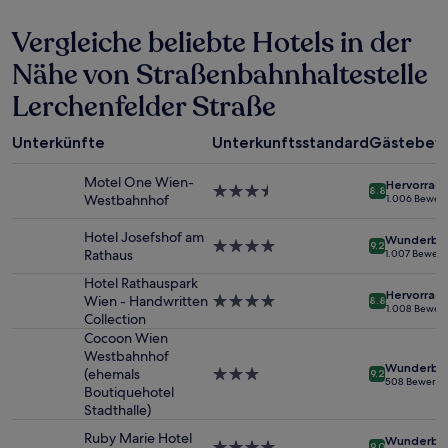
in
Vergleiche beliebte Hotels in der
den
letzten
Nähe von Straßenbahnhaltestelle
24 Stunden
für
Lerchenfelder Straße
einen
Aufenthalt
mit
Unterkünfte
Unterkunftsstandard
Gästebew
1 Übernachtung
von
Motel One Wien-
Hervorrag
3.5-
8.8
2 Erwachsenen
Westbahnhof
1.006 Bewer
Sterne-
gefunden
Unterkunft
wurde.
Hotel Josefshof am
Wunderba
4.0-
9.2
Preise
Rathaus
1.007 Bewer
Sterne-
und
Unterkunft
Hotel Rathauspark
Verfügbarkeiten
Hervorrag
Wien - Handwritten
4.0-
können
8.8
1.008 Bewer
Collection
Sterne-
sich
Unterkunft
Cocoon Wien
ändern.
Westbahnhof
Es
Wunderba
(ehemals
3.0-
können
9.2
508 Bewertu
Boutiquehotel
Sterne-
zusätzliche
Stadthalle)
Unterkunft
Bedingungen
gelten.
Ruby Marie Hotel
Wunderba
4.0-
9.0