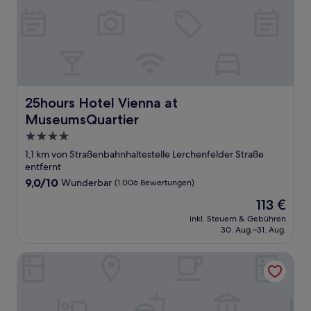
25hours Hotel Vienna at MuseumsQuartier
25hours Hotel Vienna at
MuseumsQuartier
4.0-
Sterne-
1,1 km von Straßenbahnhaltestelle Lerchenfelder Straße
Unterkunft
entfernt
9.0
9,0/10
Wunderbar
(1.006 Bewertungen)
von
Der
113 €
10,
Preis
Wunderbar,
inkl. Steuern & Gebühren
beträgt
30. Aug.–31. Aug.
(1.006
113 €
Bewertungen)
Motel One Wien-Westbahnhof