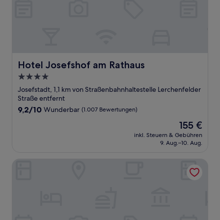
Hotel Josefshof am Rathaus
Hotel Josefshof am Rathaus
4.0-
Sterne-
Josefstadt, 1,1 km von Straßenbahnhaltestelle Lerchenfelder
Unterkunft
Straße entfernt
9.2
9,2/10
Wunderbar
(1.007 Bewertungen)
von
Der
155 €
10,
Preis
Wunderbar,
inkl. Steuern & Gebühren
beträgt
9. Aug.–10. Aug.
(1.007
155 €
Bewertungen)
Max Brown Hotel 7th District, part of Sircle Collection