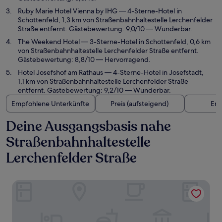
Ruby Marie Hotel Vienna by IHG
— 4-Sterne-Hotel in
Schottenfeld, 1,3 km von Straßenbahnhaltestelle Lerchenfelder
Straße entfernt. Gästebewertung: 9,0/10 — Wunderbar.
The Weekend Hotel
— 3-Sterne-Hotel in Schottenfeld, 0,6 km
von Straßenbahnhaltestelle Lerchenfelder Straße entfernt.
Gästebewertung: 8,8/10 — Hervorragend.
Hotel Josefshof am Rathaus
— 4-Sterne-Hotel in Josefstadt,
1,1 km von Straßenbahnhaltestelle Lerchenfelder Straße
entfernt. Gästebewertung: 9,2/10 — Wunderbar.
Empfohlene Unterkünfte
Preis (aufsteigend)
Ent
Deine Ausgangsbasis nahe
Straßenbahnhaltestelle
Lerchenfelder Straße
Miiro Spittelberg NEW OPENING