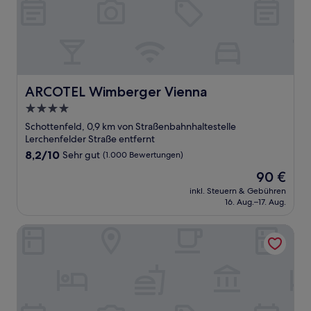
ARCOTEL Wimberger Vienna
ARCOTEL Wimberger Vienna
4.0-
Sterne-
Schottenfeld, 0,9 km von Straßenbahnhaltestelle
Unterkunft
Lerchenfelder Straße entfernt
8.2
8,2/10
Sehr gut
(1.000 Bewertungen)
von
Der
90 €
10,
Preis
Sehr
inkl. Steuern & Gebühren
beträgt
16. Aug.–17. Aug.
gut,
90 €
(1.000
Bewertungen)
Hotel Pension Walzerstadt