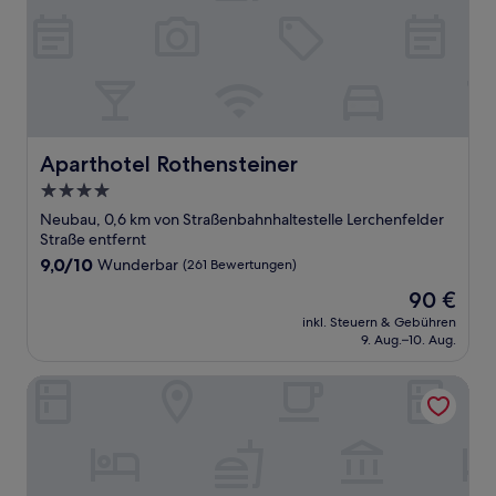
Aparthotel Rothensteiner
Aparthotel Rothensteiner
4.0-
Sterne-
Neubau, 0,6 km von Straßenbahnhaltestelle Lerchenfelder
Unterkunft
Straße entfernt
9.0
9,0/10
Wunderbar
(261 Bewertungen)
von
Der
90 €
10,
Preis
Wunderbar,
inkl. Steuern & Gebühren
beträgt
9. Aug.–10. Aug.
(261
90 €
Bewertungen)
Hotel MOTTO