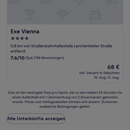
Exe Vienna
Exe Vienna
4.0-
Sterne-
0,8 km von Straßenbahnhaltestelle Lerchenfelder Straße
Unterkunft
entfernt
7.6
7,6/10
Gut
(748 Bewertungen)
von
Der
68 €
10,
Preis
Gut,
inkl. Steuern & Gebühren
beträgt
10. Aug.–11. Aug.
(748
68 €
Bewertungen)
Dies
Dies ist der niedrigste Preis pro Nacht, der in den letzten 24 Stunden für
einen Aufenthalt mit 1 Übernachtung von 2 Erwachsenen gefunden
ist
wurde. Preise und Verfügbarkeiten können sich ändern. Es können
der
zusätzliche Bedingungen gelten.
niedrigste
Preis
Alle Unterkünfte anzeigen
pro
Nacht,
der