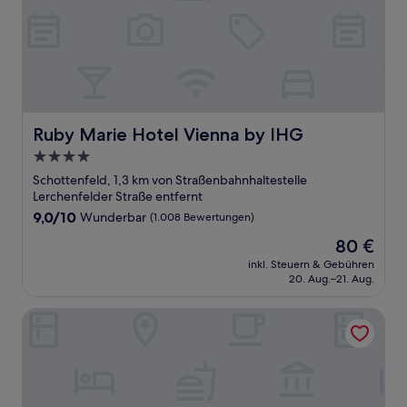
Ruby Marie Hotel Vienna by IHG
Ruby Marie Hotel Vienna by IHG
4.0-
Sterne-
Schottenfeld, 1,3 km von Straßenbahnhaltestelle
Unterkunft
Lerchenfelder Straße entfernt
9.0
9,0/10
Wunderbar
(1.008 Bewertungen)
von
Der
80 €
10,
Preis
Wunderbar,
inkl. Steuern & Gebühren
beträgt
20. Aug.–21. Aug.
(1.008
80 €
Bewertungen)
The Weekend Hotel