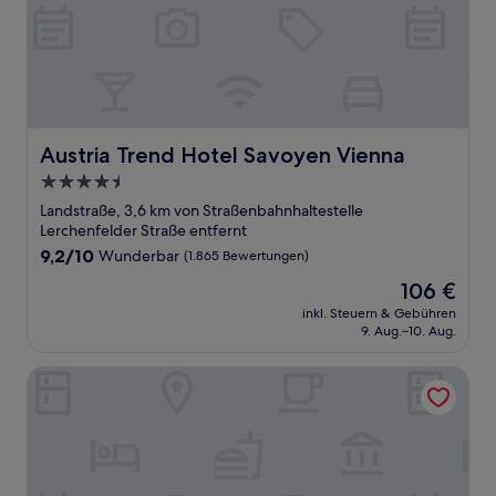
Austria Trend Hotel Savoyen Vienna
Austria Trend Hotel Savoyen Vienna
4.5-
Sterne-
Landstraße, 3,6 km von Straßenbahnhaltestelle
Unterkunft
Lerchenfelder Straße entfernt
9.2
9,2/10
Wunderbar
(1.865 Bewertungen)
von
Der
106 €
10,
Preis
Wunderbar,
inkl. Steuern & Gebühren
beträgt
9. Aug.–10. Aug.
(1.865
106 €
Bewertungen)
Hotel Rathauspark Wien - Handwritten Collection