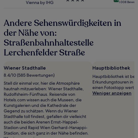
Vienna by IHG
1.008 Bewer
Sterne-
Unterkunft
Andere Sehenswürdigkeiten in
der Nähe von:
Straßenbahnhaltestelle
Lerchenfelder Straße
Wiener Stadthalle
Hauptbibliothek
8.4/10 (585 Bewertungen)
Hauptbibliothek ist bei
Erkundungstouren in Sc
Stell dir einmal vor, hier die Atmosphäre
einen Fotostopp wert.
hautnah mitzuerleben: Wiener Stadthalle,
Weniger anzeigen
Rudolfsheim-Fünfhaus. Reisende von
Hotels.com wissen auch die Museen, die
Kunstgalerien und die Kathedrale der
Gegend zu schätzen. Wenn du Wiener
Stadthalle toll findest, gefallen dir vielleicht
auch die beiden Arenen Ernst-Happel-
Stadion und Rapid Wien Gerhard-Hanappi-
Stadion, die sich ganz in der Nähe befinden.