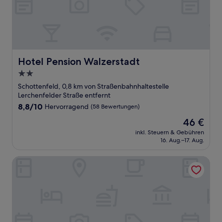
Hotel Pension Walzerstadt
Hotel Pension Walzerstadt
2.0-
Sterne-
Schottenfeld, 0,8 km von Straßenbahnhaltestelle
Unterkunft
Lerchenfelder Straße entfernt
8.8
8,8/10
Hervorragend
(58 Bewertungen)
von
Der
46 €
10,
Preis
Hervorragend,
inkl. Steuern & Gebühren
beträgt
16. Aug.–17. Aug.
(58
46 €
Bewertungen)
BoutiqueHOTEL Donauwalzer