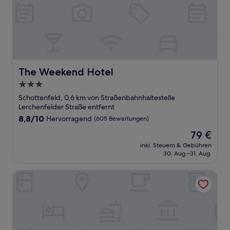
The Weekend Hotel
The Weekend Hotel
3.0-
Sterne-
Schottenfeld, 0,6 km von Straßenbahnhaltestelle
Unterkunft
Lerchenfelder Straße entfernt
8.8
8,8/10
Hervorragend
(605 Bewertungen)
von
Der
79 €
10,
Preis
Hervorragend,
inkl. Steuern & Gebühren
beträgt
30. Aug.–31. Aug.
(605
79 €
Bewertungen)
Hotel Josefshof am Rathaus