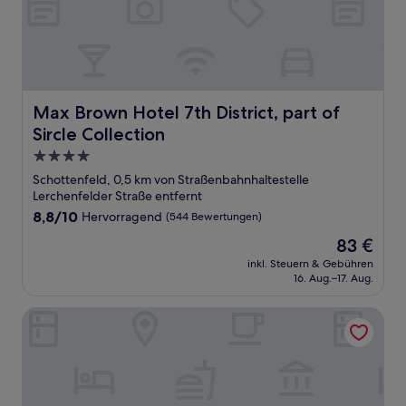
Max Brown Hotel 7th District, part of Sircle Collection
Max Brown Hotel 7th District, part of
Sircle Collection
4.0-
Sterne-
Schottenfeld, 0,5 km von Straßenbahnhaltestelle
Unterkunft
Lerchenfelder Straße entfernt
8.8
8,8/10
Hervorragend
(544 Bewertungen)
von
Der
83 €
10,
Preis
Hervorragend,
inkl. Steuern & Gebühren
beträgt
16. Aug.–17. Aug.
(544
83 €
Bewertungen)
arte Hotel Wien Stadthalle