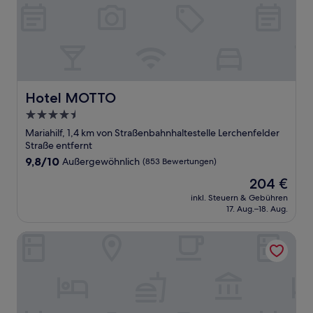
Hotel MOTTO
Hotel MOTTO
4.5-
Sterne-
Mariahilf, 1,4 km von Straßenbahnhaltestelle Lerchenfelder
Unterkunft
Straße entfernt
9.8
9,8/10
Außergewöhnlich
(853 Bewertungen)
von
Der
204 €
10,
Preis
Außergewöhnlich,
inkl. Steuern & Gebühren
beträgt
17. Aug.–18. Aug.
(853
204 €
Bewertungen)
ARCOTEL Wimberger Vienna