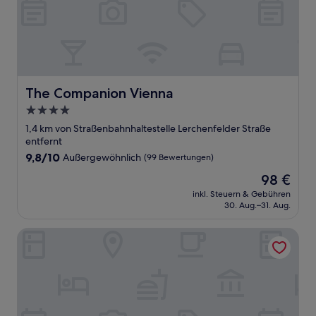
The Companion Vienna
The Companion Vienna
4.0-
Sterne-
1,4 km von Straßenbahnhaltestelle Lerchenfelder Straße
Unterkunft
entfernt
9.8
9,8/10
Außergewöhnlich
(99 Bewertungen)
von
Der
98 €
10,
Preis
Außergewöhnlich,
inkl. Steuern & Gebühren
beträgt
30. Aug.–31. Aug.
(99
98 €
Bewertungen)
Cocoon Wien Westbahnhof (ehemals Boutiquehotel Stadth