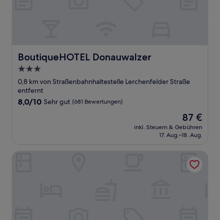
BoutiqueHOTEL Donauwalzer
BoutiqueHOTEL Donauwalzer
3.0-
Sterne-
0,8 km von Straßenbahnhaltestelle Lerchenfelder Straße
Unterkunft
entfernt
8.0
8,0/10
Sehr gut
(681 Bewertungen)
von
Der
87 €
10,
Preis
Sehr
inkl. Steuern & Gebühren
beträgt
17. Aug.–18. Aug.
gut,
87 €
(681
Bewertungen)
Exe Vienna