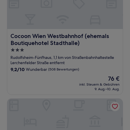
Cocoon Wien Westbahnhof (ehemals Boutiquehotel Stad
Cocoon Wien Westbahnhof (ehemals
Boutiquehotel Stadthalle)
3.0-
Sterne-
Rudolfsheim-Fünfhaus, 1,1 km von Straßenbahnhaltestelle
Unterkunft
Lerchenfelder Straße entfernt
9.2
9,2/10
Wunderbar
(508 Bewertungen)
von
Der
76 €
10,
Preis
Wunderbar,
inkl. Steuern & Gebühren
beträgt
9. Aug.–10. Aug.
(508
76 €
Bewertungen)
Austria Trend Hotel Savoyen Vienna