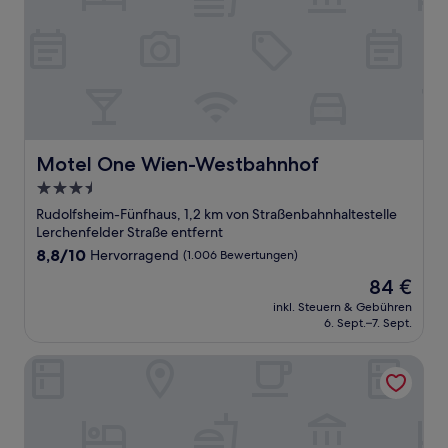
Motel One Wien-Westbahnhof
Motel One Wien-Westbahnhof
3.5-
Sterne-
Rudolfsheim-Fünfhaus, 1,2 km von Straßenbahnhaltestelle
Unterkunft
Lerchenfelder Straße entfernt
8.8
8,8/10
Hervorragend
(1.006 Bewertungen)
von
Der
84 €
10,
Preis
Hervorragend,
inkl. Steuern & Gebühren
beträgt
6. Sept.–7. Sept.
(1.006
84 €
Bewertungen)
Hotel Sans Souci, Vienna