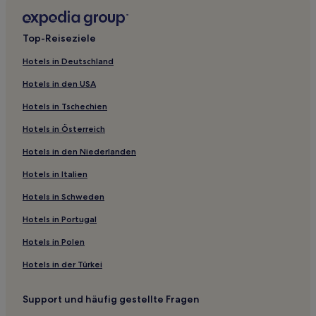
Hotels nahe Straßenbahnhaltestelle Hütteldorfer Straße
Top-Reiseziele
Hotels nahe Wien
Hotels nahe Rathauspark
Hotels in Deutschland
Hotels nahe Straßenbahnhaltestelle Lazarettgasse
Hotels in den USA
Hotels nahe Straßenbahnhaltestelle Josefstädter Straße
Hotels in Tschechien
Hotels nahe Straßenbahnhaltestelle Franz-Josefs-
Hotels in Österreich
Bahnhof
Hotels in den Niederlanden
Hotels nahe Bahnhof Landstraße
Hotels in Italien
Hotels nahe Straßenbahnhaltestelle Lange Gasse
Hotels in Schweden
Hotels nahe Straßenbahnhaltestelle Hütteldorfer Straße
Hotels in Portugal
Hotels nahe Bahnhof Schweglerstraße
Hotels nahe Straßenbahnhaltestelle
Hotels in Polen
Taborstraße/Heinestraße
Hotels in der Türkei
Hotels nahe Straßenbahnhaltestelle Schottenfeldgasse
Hotels nahe Architekturzentrum
Support und häufig gestellte Fragen